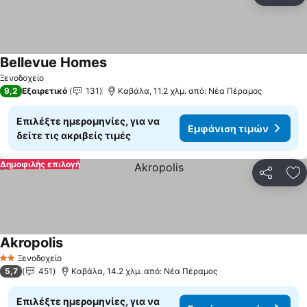
Bellevue Homes
Ξενοδοχείο
9,2
Εξαιρετικό
131
Καβάλα, 11.2 χλμ. από: Νέα Πέραμος
Επιλέξτε ημερομηνίες, για να
Εμφάνιση τιμών
δείτε τις ακριβείς τιμές
Δημοφιλής επιλογή
Κοινοποί
Πρ
Akropolis
Ξενοδοχείο
2 Αστέρια
5,7
451
Καβάλα, 14.2 χλμ. από: Νέα Πέραμος
Επιλέξτε ημερομηνίες, για να