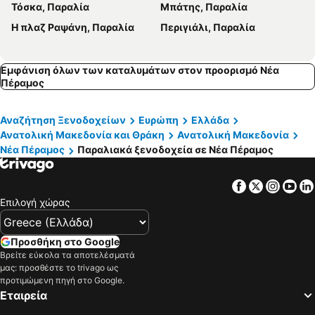
Τόσκα, Παραλία
Μπάτης, Παραλία
Παχύς, beach hotels
Νέα Καρβάλη, beach hotels
H πλαζ Ραψάνη, Παραλία
Περιγιάλι, Παραλία
Σκάλα Καλλιράχης, beach hotels
Δοξάτο, beach hotels
Μαριές-Σκάλα Μαριών, beach hotels
Σκάλα Παναγιάς, beach hotels
Εμφάνιση όλων των καταλυμάτων στον προορισμό Νέα
Πέραμος
Αναζήτηση Ξενοδοχείων
Ευρώπη
Ελλάδα
Ανατολική Μακεδονία και Θράκη
Ανατολική Μακεδονία
Νέα Πέραμος
Παραλιακά ξενοδοχεία σε Νέα Πέραμος
Facebook
Twitter
Insta
Yo
Επιλογή χώρας
Προσθήκη στο Google
Βρείτε εύκολα τα αποτελέσματά
μας: προσθέστε το trivago ως
προτιμώμενη πηγή στο Google.
Εταιρεία