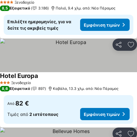
Ξενοδοχείο
4 Αστέρια
8,5
Εξαιρετικό
3.186
Παλιό, 9.4 χλμ. από: Νέα Πέραμος
Επιλέξτε ημερομηνίες, για να
Εμφάνιση τιμών
δείτε τις ακριβείς τιμές
Κοινοποί
Πρ
Hotel Europa
Ξενοδοχείο
3 Αστέρια
8,6
Εξαιρετικό
897
Καβάλα, 13.3 χλμ. από: Νέα Πέραμος
82 €
Από
Τιμές από
2 ιστότοπους
Εμφάνιση τιμών
Κοινοποί
Πρ