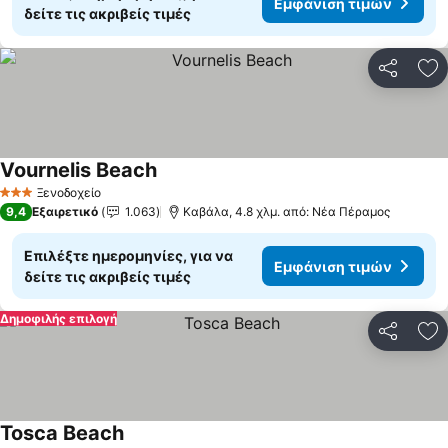
Εμφάνιση τιμών
δείτε τις ακριβείς τιμές
Κοινοποί
Πρ
Vournelis Beach
Ξενοδοχείο
3 Αστέρια
9,4
Εξαιρετικό
1.063
Καβάλα, 4.8 χλμ. από: Νέα Πέραμος
Επιλέξτε ημερομηνίες, για να
Εμφάνιση τιμών
δείτε τις ακριβείς τιμές
Δημοφιλής επιλογή
Κοινοποί
Πρ
Tosca Beach