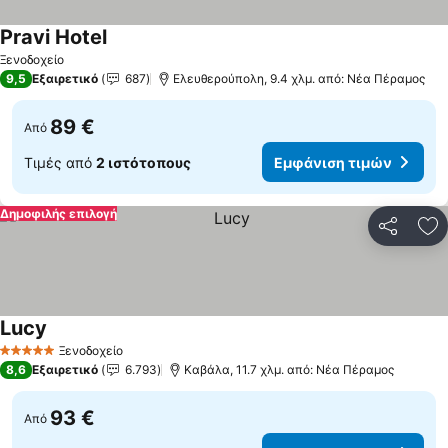
Pravi Hotel
Ξενοδοχείο
9,5
Εξαιρετικό
687
Ελευθερούπολη, 9.4 χλμ. από: Νέα Πέραμος
89 €
Από
Τιμές από
2 ιστότοπους
Εμφάνιση τιμών
Δημοφιλής επιλογή
Κοινοποί
Πρ
Lucy
Ξενοδοχείο
5 Αστέρια
8,6
Εξαιρετικό
6.793
Καβάλα, 11.7 χλμ. από: Νέα Πέραμος
93 €
Από