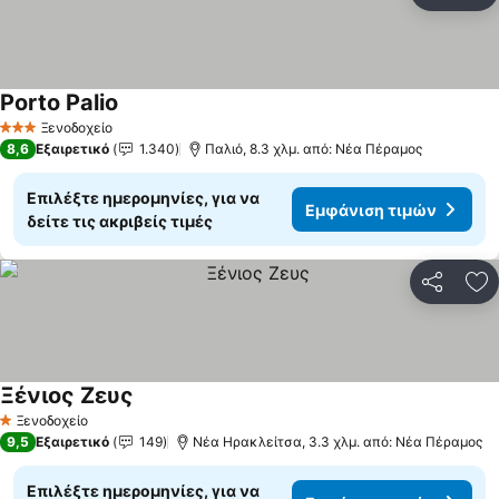
Πρ
Porto Palio
Ξενοδοχείο
3 Αστέρια
8,6
Εξαιρετικό
1.340
Παλιό, 8.3 χλμ. από: Νέα Πέραμος
Επιλέξτε ημερομηνίες, για να
Εμφάνιση τιμών
δείτε τις ακριβείς τιμές
Κοινοποί
Πρ
Ξένιος Ζευς
Ξενοδοχείο
1 Αστέρια
9,5
Εξαιρετικό
149
Νέα Ηρακλείτσα, 3.3 χλμ. από: Νέα Πέραμος
Επιλέξτε ημερομηνίες, για να