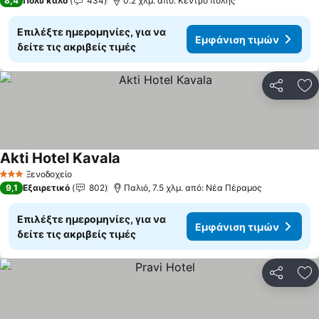
8,4
Πολύ καλό
434
0.2 χλμ. από: Κέντρο πόλης
Επιλέξτε ημερομηνίες, για να
Εμφάνιση τιμών
δείτε τις ακριβείς τιμές
Κοινοποί
Πρ
Akti Hotel Kavala
Ξενοδοχείο
3 Αστέρια
9,1
Εξαιρετικό
802
Παλιό, 7.5 χλμ. από: Νέα Πέραμος
Επιλέξτε ημερομηνίες, για να
Εμφάνιση τιμών
δείτε τις ακριβείς τιμές
Κοινοποί
Πρ