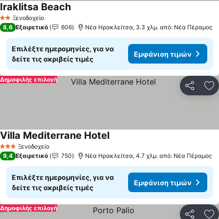
Iraklitsa Beach
Ξενοδοχείο
2 Αστέρια
8,6
Εξαιρετικό
606
Νέα Ηρακλείτσα, 3.3 χλμ. από: Νέα Πέραμος
Επιλέξτε ημερομηνίες, για να
Εμφάνιση τιμών
δείτε τις ακριβείς τιμές
Δημοφιλής επιλογή
Κοινοποί
Πρ
Villa Mediterrane Hotel
Ξενοδοχείο
3 Αστέρια
9,4
Εξαιρετικό
750
Νέα Ηρακλείτσα, 4.7 χλμ. από: Νέα Πέραμος
Επιλέξτε ημερομηνίες, για να
Εμφάνιση τιμών
δείτε τις ακριβείς τιμές
Δημοφιλής επιλογή
Κοινοποί