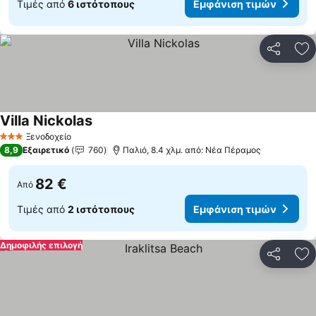
Τιμές από
6 ιστότοπους
Εμφάνιση τιμών
Κοινοποί
Πρ
Villa Nickolas
Ξενοδοχείο
3 Αστέρια
8,9
Εξαιρετικό
760
Παλιό, 8.4 χλμ. από: Νέα Πέραμος
82 €
Από
Τιμές από
2 ιστότοπους
Εμφάνιση τιμών
Δημοφιλής επιλογή
Κοινοποί
Πρ