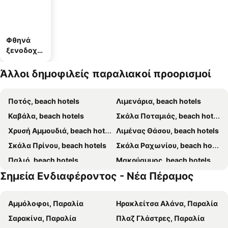
Φθηνά
ξενοδοχεί
α
Άλλοι δημοφιλείς παραλιακοί προορισμοί
Ποτός, beach hotels
Λιμενάρια, beach hotels
Καβάλα, beach hotels
Σκάλα Ποταμιάς, beach hotels
Χρυσή Αμμουδιά, beach hotels
Λιμένας Θάσου, beach hotels
Σκάλα Πρίνου, beach hotels
Σκάλα Ραχωνίου, beach hotels
Παλιό, beach hotels
Μακρύαμμος, beach hotels
Σημεία Ενδιαφέροντος - Νέα Πέραμος
Κοίνυρα, beach hotels
Κεραμωτή, beach hotels
Νέα Ηρακλείτσα, beach hotels
Ελευθερούπολη, beach hotels
Αμμόλοφοι, Παραλία
Ηρακλείτσα Αλάνα, Παραλία
Σκάλα Σωτήρος, beach hotels
Παραλία Οφρυνίου, beach hotels
Σαρακίνα, Παραλία
Πλαζ Γλάστρες, Παραλία
Πευκάρι, beach hotels
Αστρίς, beach hotels