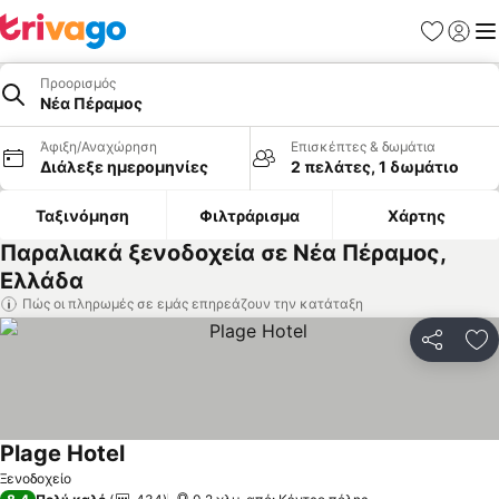
Αγαπημέν
Σύνδε
Με
Προορισμός
Νέα Πέραμος
Άφιξη/Αναχώρηση
Επισκέπτες & δωμάτια
Διάλεξε ημερομηνίες
2 πελάτες, 1 δωμάτιο
Ταξινόμηση
Φιλτράρισμα
Χάρτης
Παραλιακά ξενοδοχεία σε Νέα Πέραμος,
Ελλάδα
Πώς οι πληρωμές σε εμάς επηρεάζουν την κατάταξη
Κοινοποί
Πρ
Plage Hotel
Ξενοδοχείο