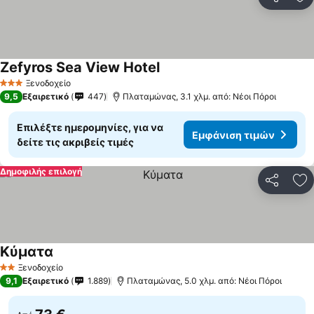
Κοινοποί
Πρ
Zefyros Sea View Hotel
Εμφάνιση τιμών
Ξενοδοχείο
3 Αστέρια
9,5
Εξαιρετικό
447
Πλαταμώνας, 3.1 χλμ. από: Νέοι Πόροι
Επιλέξτε ημερομηνίες, για να
Εμφάνιση τιμών
δείτε τις ακριβείς τιμές
Δημοφιλής επιλογή
Κοινοποί
Πρ
Κύματα
Εμφάνιση τιμών
Ξενοδοχείο
2 Αστέρια
9,1
Εξαιρετικό
1.889
Πλαταμώνας, 5.0 χλμ. από: Νέοι Πόροι