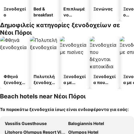
Ξενοδοχεί
Bed &
Επιπλωμέ
Ξενώνας
Ξενο
ο
breakfast
νο
ο
διαμέρισμ
διαμ
Δημοφιλείς κατηγορίες ξενοδοχείων σε
α
άτω
Νέοι Πόροι
Φθηνά
Πολυτελή
Ξενοδοχεί
Ξενοδοχεί
Ξενο
ξενοδοχεί
ξενοδοχεί
α με
α που
α με
α
α
πισίνες
δέχονται
κατοικίδι
Beach hotels near Νέοι Πόροι
α
Τα παρακάτω ξενοδοχεία ίσως είναι ενδιαφέροντα για εσάς:
Vassilis Guesthouse
Balogiannis Hotel
Litohoro Olympus Resort Villas & Spa
Olympos Hotel