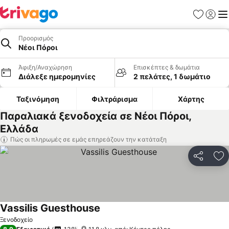
Αγαπημέν
Σύνδε
Με
Προορισμός
Νέοι Πόροι
Άφιξη/Αναχώρηση
Επισκέπτες & δωμάτια
Διάλεξε ημερομηνίες
2 πελάτες, 1 δωμάτιο
Ταξινόμηση
Φιλτράρισμα
Χάρτης
Παραλιακά ξενοδοχεία σε Νέοι Πόροι,
Ελλάδα
Πώς οι πληρωμές σε εμάς επηρεάζουν την κατάταξη
Κοινοποί
Πρ
Vassilis Guesthouse
Εμφάνιση τιμών
Ξενοδοχείο