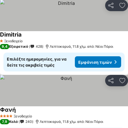
Κοινοποί
Πρ
Dimitria
Εμφάνιση τιμών
Ξενοδοχείο
1 Αστέρια
9,4
Εξαιρετικό
428
Λεπτοκαρυά, 11.8 χλμ. από: Νέοι Πόροι
Επιλέξτε ημερομηνίες, για να
Εμφάνιση τιμών
δείτε τις ακριβείς τιμές
Κοινοποί
Πρ
Φανή
Εμφάνιση τιμών
Ξενοδοχείο
4 Αστέρια
7,9
Καλό
240
Λεπτοκαρυά, 11.8 χλμ. από: Νέοι Πόροι