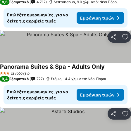
8,6
Εξαιρετικό
4.717
Λεπτοκαρυά, 9.0 χλμ. από: Νέοι Πόροι
Επιλέξτε ημερομηνίες, για να
Εμφάνιση τιμών
δείτε τις ακριβείς τιμές
Κοινοποί
Πρ
Panorama Suites & Spa - Adults Only
Εμφάνιση τ
Ξενοδοχείο
3 Αστέρια
9,4
Εξαιρετικό
727
Στόμιο, 14.4 χλμ. από: Νέοι Πόροι
Επιλέξτε ημερομηνίες, για να
Εμφάνιση τιμών
δείτε τις ακριβείς τιμές
Κοινοποί
Πρ