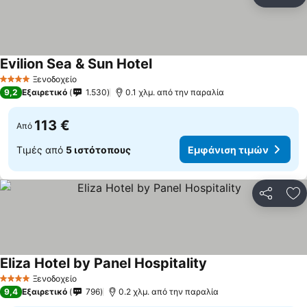
Κοινοποί
Πρ
Evilion Sea & Sun Hotel
Εμφάνιση τιμών
Ξενοδοχείο
4 Αστέρια
9,2
Εξαιρετικό
1.530
0.1 χλμ. από την παραλία
113 €
Από
Τιμές από
5 ιστότοπους
Εμφάνιση τιμών
Κοινοποί
Πρ
Eliza Hotel by Panel Hospitality
Εμφάνιση τιμών
Ξενοδοχείο
4 Αστέρια
9,4
Εξαιρετικό
796
0.2 χλμ. από την παραλία