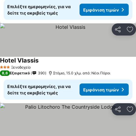
Επιλέξτε ημερομηνίες, για να
Εμφάνιση τιμών
δείτε τις ακριβείς τιμές
Κοινοποί
Πρ
Hotel Vlassis
Εμφάνιση τιμών
Ξενοδοχείο
3 Αστέρια
8,6
Εξαιρετικό
390
Στόμιο, 15.0 χλμ. από: Νέοι Πόροι
Επιλέξτε ημερομηνίες, για να
Εμφάνιση τιμών
δείτε τις ακριβείς τιμές
Κοινοποί
Πρ