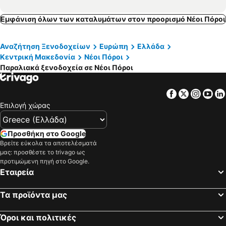
Εμφάνιση όλων των καταλυμάτων στον προορισμό Νέοι Πόροι
Αναζήτηση Ξενοδοχείων
Ευρώπη
Ελλάδα
Κεντρική Μακεδονία
Νέοι Πόροι
Παραλιακά ξενοδοχεία σε Νέοι Πόροι
Facebook
Twitter
Insta
Yo
Επιλογή χώρας
Προσθήκη στο Google
Βρείτε εύκολα τα αποτελέσματά
μας: προσθέστε το trivago ως
προτιμώμενη πηγή στο Google.
Εταιρεία
Τα προϊόντα μας
Όροι και πολιτικές