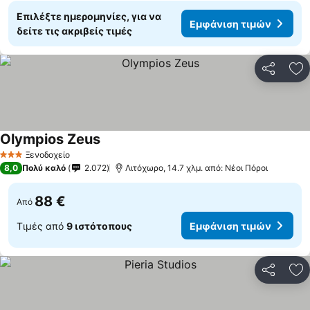
Επιλέξτε ημερομηνίες, για να
Εμφάνιση τιμών
δείτε τις ακριβείς τιμές
Κοινοποί
Πρ
Olympios Zeus
Εμφάνιση τιμών
Ξενοδοχείο
3 Αστέρια
8,0
Πολύ καλό
2.072
Λιτόχωρο, 14.7 χλμ. από: Νέοι Πόροι
88 €
Από
Τιμές από
9 ιστότοπους
Εμφάνιση τιμών
Κοινοποί
Πρ