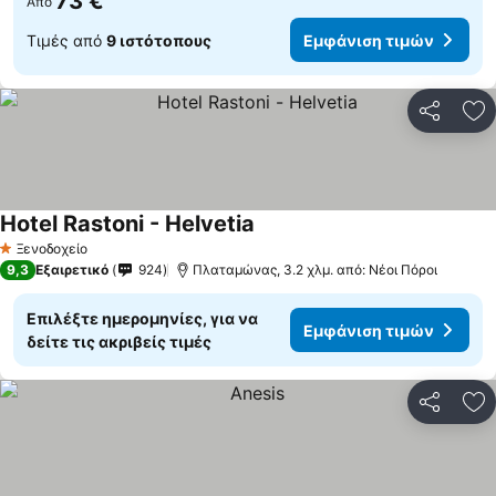
73 €
Από
Τιμές από
9 ιστότοπους
Εμφάνιση τιμών
Κοινοποί
Πρ
Hotel Rastoni - Helvetia
Εμφάνιση τιμών
Ξενοδοχείο
1 Αστέρια
9,3
Εξαιρετικό
924
Πλαταμώνας, 3.2 χλμ. από: Νέοι Πόροι
Επιλέξτε ημερομηνίες, για να
Εμφάνιση τιμών
δείτε τις ακριβείς τιμές
Κοινοποί
Πρ