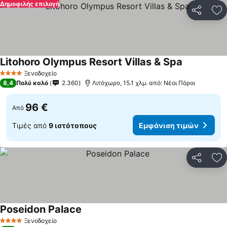
Δημοφιλής επιλογή
Κοινοποί
Πρ
Litohoro Olympus Resort Villas & Spa
Εμφάνιση τ
Ξενοδοχείο
4 Αστέρια
8,4
Πολύ καλό
2.360
Λιτόχωρο, 15.1 χλμ. από: Νέοι Πόροι
96 €
Από
Τιμές από
9 ιστότοπους
Εμφάνιση τιμών
Κοινοποί
Πρ
Poseidon Palace
Εμφάνιση τιμών
Ξενοδοχείο
4 Αστέρια