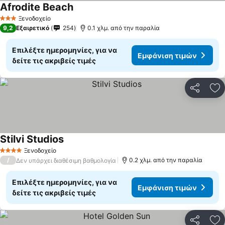
Afrodite Beach
Εμφάνιση τιμών
Ξενοδοχείο
3 Αστέρια
9,2
Εξαιρετικό
254
0.1 χλμ. από την παραλία
Επιλέξτε ημερομηνίες, για να
Εμφάνιση τιμών
δείτε τις ακριβείς τιμές
Κοινοποί
Πρ
Stilvi Studios
Εμφάνιση τιμών
Ξενοδοχείο
4 Αστέρια
/
0.2 χλμ. από την παραλία
Δεν υπάρχει διαθέσιμη βαθμολογία
Επιλέξτε ημερομηνίες, για να
Εμφάνιση τιμών
δείτε τις ακριβείς τιμές
Κοινοποί