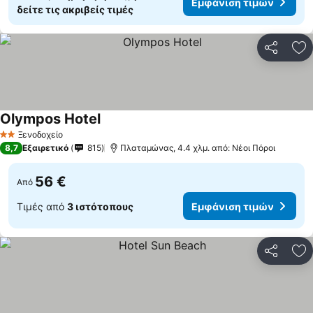
Εμφάνιση τιμών
δείτε τις ακριβείς τιμές
Κοινοποί
Πρ
Olympos Hotel
Εμφάνιση τιμών
Ξενοδοχείο
2 Αστέρια
8,7
Εξαιρετικό
815
Πλαταμώνας, 4.4 χλμ. από: Νέοι Πόροι
56 €
Από
Τιμές από
3 ιστότοπους
Εμφάνιση τιμών
Κοινοποί
Πρ