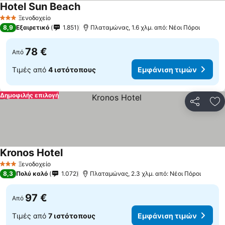
Hotel Sun Beach
Εμφάνιση τιμών
Ξενοδοχείο
3 Αστέρια
8,9
Εξαιρετικό
1.851
Πλαταμώνας, 1.6 χλμ. από: Νέοι Πόροι
78 €
Από
Τιμές από
4 ιστότοπους
Εμφάνιση τιμών
Δημοφιλής επιλογή
Κοινοποί
Πρ
Kronos Hotel
Εμφάνιση τιμών
Ξενοδοχείο
3 Αστέρια
8,3
Πολύ καλό
1.072
Πλαταμώνας, 2.3 χλμ. από: Νέοι Πόροι
97 €
Από
Τιμές από
7 ιστότοπους
Εμφάνιση τιμών