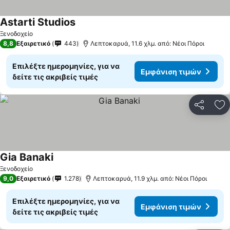
Astarti Studios
Εμφάνιση τιμών
Ξενοδοχείο
8,8
Εξαιρετικό
443
Λεπτοκαρυά, 11.6 χλμ. από: Νέοι Πόροι
Επιλέξτε ημερομηνίες, για να
Εμφάνιση τιμών
δείτε τις ακριβείς τιμές
Κοινοποί
Πρ
Gia Banaki
Εμφάνιση τιμών
Ξενοδοχείο
9,0
Εξαιρετικό
1.278
Λεπτοκαρυά, 11.9 χλμ. από: Νέοι Πόροι
Επιλέξτε ημερομηνίες, για να
Εμφάνιση τιμών
δείτε τις ακριβείς τιμές