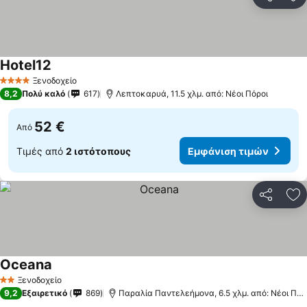
Κοινοποί
Πρ
Hotel12
Εμφάνιση τιμών
Ξενοδοχείο
4 Αστέρια
8,2
Πολύ καλό
617
Λεπτοκαρυά, 11.5 χλμ. από: Νέοι Πόροι
52 €
Από
Τιμές από
2 ιστότοπους
Εμφάνιση τιμών
Κοινοποί
Πρ
Oceana
Εμφάνιση τιμών
Ξενοδοχείο
2 Αστέρια
9,2
Εξαιρετικό
869
Παραλία Παντελεήμονα, 6.5 χλμ. από: Νέοι Πόρ