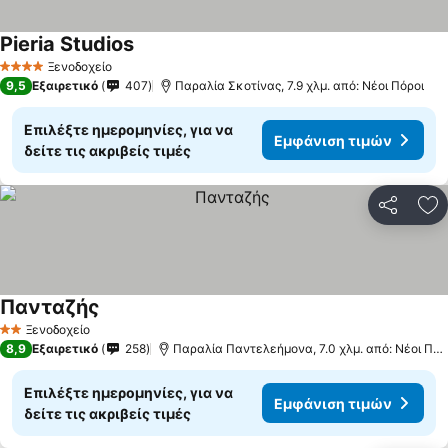
Pieria Studios
Εμφάνιση τιμών
Ξενοδοχείο
4 Αστέρια
9,5
Εξαιρετικό
407
Παραλία Σκοτίνας, 7.9 χλμ. από: Νέοι Πόροι
Επιλέξτε ημερομηνίες, για να
Εμφάνιση τιμών
δείτε τις ακριβείς τιμές
Κοινοποί
Πρ
Πανταζής
Εμφάνιση τιμών
Ξενοδοχείο
2 Αστέρια
8,9
Εξαιρετικό
258
Παραλία Παντελεήμονα, 7.0 χλμ. από: Νέοι Πόρ
Επιλέξτε ημερομηνίες, για να
Εμφάνιση τιμών
δείτε τις ακριβείς τιμές