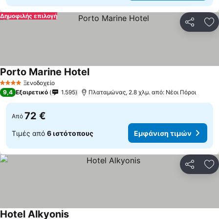
Δημοφιλής επιλογή
Κοινοποί
Πρ
Porto Marine Hotel
Εμφάνιση τιμών
Ξενοδοχείο
4 Αστέρια
9,4
Εξαιρετικό
1.595
Πλαταμώνας, 2.8 χλμ. από: Νέοι Πόροι
72 €
Από
Τιμές από
6 ιστότοπους
Εμφάνιση τιμών
Κοινοποί
Πρ
Hotel Alkyonis