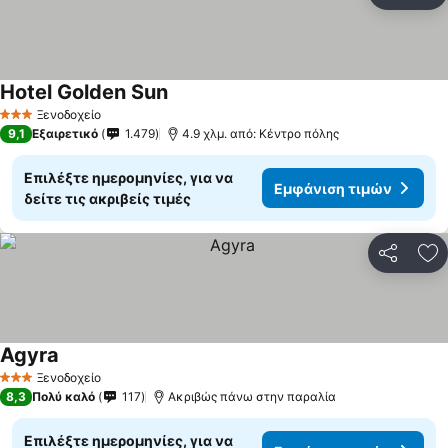
Πρ
Hotel Golden Sun
Εμφάνιση τιμών
Ξενοδοχείο
3 Αστέρια
9,1
Εξαιρετικό
1.479
4.9 χλμ. από: Κέντρο πόλης
Επιλέξτε ημερομηνίες, για να
Εμφάνιση τιμών
δείτε τις ακριβείς τιμές
Κοινοποί
Πρ
Agyra
Εμφάνιση τιμών
Ξενοδοχείο
3 Αστέρια
8,3
Πολύ καλό
117
Ακριβώς πάνω στην παραλία
Επιλέξτε ημερομηνίες, για να