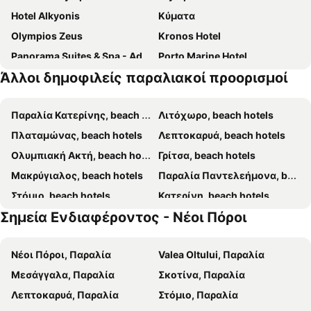
Hotel Alkyonis
Κύματα
Olympios Zeus
Kronos Hotel
Panorama Suites & Spa - Adults Only
Porto Marine Hotel
Άλλοι δημοφιλείς παραλιακοί προορισμοί
Evilion Sea & Sun Hotel
Astarti Studios
Hotel Sun Beach
Καστρί
Παραλία Κατερίνης, beach hotels
Λιτόχωρο, beach hotels
Hotel12
Eliza Hotel by Panel Hospitality
Πλαταμώνας, beach hotels
Λεπτοκαρυά, beach hotels
Hotel Morfeas
Anesis
Ολυμπιακή Ακτή, beach hotels
Γρίτσα, beach hotels
Palio Litochoro The Countryside Lodge
Hotel Rastoni - Helvetia
Μακρύγιαλος, beach hotels
Παραλία Παντελεήμονα, beach hotels
Pieria Studios
Hotel Vlassis
Στόμιο, beach hotels
Κατερίνη, beach hotels
Zefyros Sea View Hotel
House Afroditi
Σημεία Ενδιαφέροντος - Νέοι Πόροι
Παραλία Κορινού, beach hotels
Αγιόκαμπος, beach hotels
Dias Hotel & Spa
Poseidon Palace
Σκοτίνα, beach hotels
Παραλία Σκοτίνας, beach hotels
Oceana
Gia Banaki
Νέοι Πόροι, Παραλία
Valea Oltului, Παραλία
Κορινός, beach hotels
Δίον, beach hotels
Afrodite Beach
Dimitria
Μεσάγγαλα, Παραλία
Σκοτίνα, Παραλία
Μεταξοχώρι Αγιάς, beach hotels
Παλαιός Παντελεήμονας, beach hotels
Φανή
Hotel Golden Sun
Λεπτοκαρυά, Παραλία
Στόμιο, Παραλία
Λάρισα, beach hotels
Olympic Beach