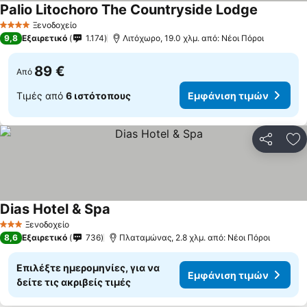
Palio Litochoro The Countryside Lodge
Εμφάνιση
Ξενοδοχείο
4 Αστέρια
9,8
Εξαιρετικό
1.174
Λιτόχωρο, 19.0 χλμ. από: Νέοι Πόροι
89 €
Από
Τιμές από
6 ιστότοπους
Εμφάνιση τιμών
Κοινοποί
Πρ
Dias Hotel & Spa
Εμφάνιση τιμών
Ξενοδοχείο
3 Αστέρια
8,6
Εξαιρετικό
736
Πλαταμώνας, 2.8 χλμ. από: Νέοι Πόροι
Επιλέξτε ημερομηνίες, για να
Εμφάνιση τιμών
δείτε τις ακριβείς τιμές