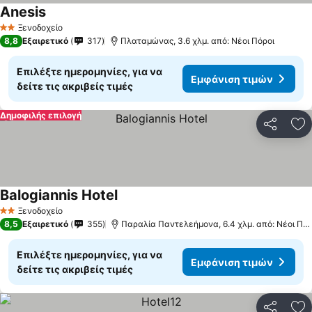
Anesis
Εμφάνιση τιμών
Ξενοδοχείο
2 Αστέρια
8,8
Εξαιρετικό
317
Πλαταμώνας, 3.6 χλμ. από: Νέοι Πόροι
Επιλέξτε ημερομηνίες, για να
Εμφάνιση τιμών
δείτε τις ακριβείς τιμές
Δημοφιλής επιλογή
Κοινοποί
Πρ
Balogiannis Hotel
Εμφάνιση τιμών
Ξενοδοχείο
2 Αστέρια
8,5
Εξαιρετικό
355
Παραλία Παντελεήμονα, 6.4 χλμ. από: Νέοι Πόρ
Επιλέξτε ημερομηνίες, για να
Εμφάνιση τιμών
δείτε τις ακριβείς τιμές