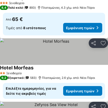
Εμφάνιση τιμών
Ξενοδοχείο
3 Αστέρια
8,4
Πολύ καλό
893
Πλαταμώνας, 4.3 χλμ. από: Νέοι Πόροι
65 €
Από
Τιμές από
8 ιστότοπους
Εμφάνιση τιμών
Κοινοποί
Πρ
Hotel Morfeas
Εμφάνιση τιμών
Ξενοδοχείο
2 Αστέρια
9,2
Εξαιρετικό
583
Πλαταμώνας, 2.6 χλμ. από: Νέοι Πόροι
Επιλέξτε ημερομηνίες, για να
Εμφάνιση τιμών
δείτε τις ακριβείς τιμές