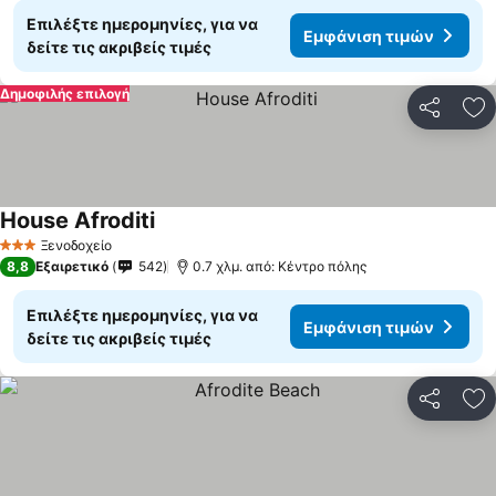
Επιλέξτε ημερομηνίες, για να
Εμφάνιση τιμών
δείτε τις ακριβείς τιμές
Δημοφιλής επιλογή
Κοινοποί
Πρ
House Afroditi
Εμφάνιση τιμών
Ξενοδοχείο
3 Αστέρια
8,8
Εξαιρετικό
542
0.7 χλμ. από: Κέντρο πόλης
Επιλέξτε ημερομηνίες, για να
Εμφάνιση τιμών
δείτε τις ακριβείς τιμές
Κοινοποί
Πρ