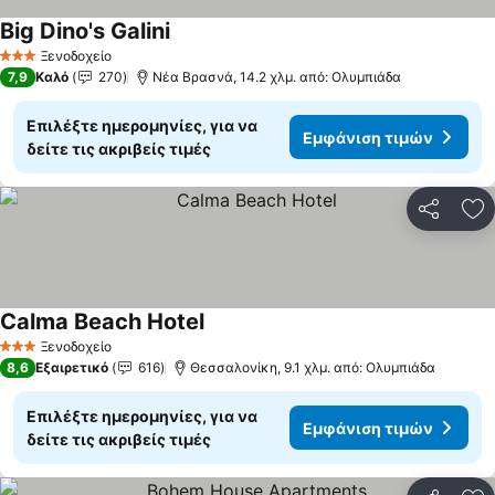
Big Dino's Galini
Εμφάνιση τιμών
Ξενοδοχείο
3 Αστέρια
7,9
Καλό
270
Νέα Βρασνά, 14.2 χλμ. από: Ολυμπιάδα
Επιλέξτε ημερομηνίες, για να
Εμφάνιση τιμών
δείτε τις ακριβείς τιμές
Κοινοποί
Πρ
Calma Beach Hotel
Εμφάνιση τιμών
Ξενοδοχείο
3 Αστέρια
8,6
Εξαιρετικό
616
Θεσσαλονίκη, 9.1 χλμ. από: Ολυμπιάδα
Επιλέξτε ημερομηνίες, για να
Εμφάνιση τιμών
δείτε τις ακριβείς τιμές