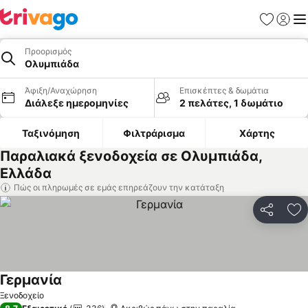
Αγαπημέν
Σύνδε
Με
Προορισμός
Ολυμπιάδα
Άφιξη/Αναχώρηση
Επισκέπτες & δωμάτια
Διάλεξε ημερομηνίες
2 πελάτες, 1 δωμάτιο
Ταξινόμηση
Φιλτράρισμα
Χάρτης
Παραλιακά ξενοδοχεία σε Ολυμπιάδα,
Ελλάδα
Πώς οι πληρωμές σε εμάς επηρεάζουν την κατάταξη
Κοινοποί
Πρ
Γερμανία
Εμφάνιση τιμών
Ξενοδοχείο