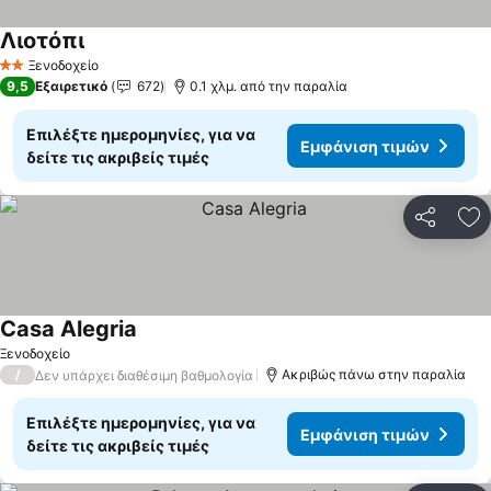
Λιοτόπι
Εμφάνιση τιμών
Ξενοδοχείο
2 Αστέρια
9,5
Εξαιρετικό
672
0.1 χλμ. από την παραλία
Επιλέξτε ημερομηνίες, για να
Εμφάνιση τιμών
δείτε τις ακριβείς τιμές
Κοινοποί
Πρ
Casa Alegria
Εμφάνιση τιμών
Ξενοδοχείο
/
Ακριβώς πάνω στην παραλία
Δεν υπάρχει διαθέσιμη βαθμολογία
Επιλέξτε ημερομηνίες, για να
Εμφάνιση τιμών
δείτε τις ακριβείς τιμές