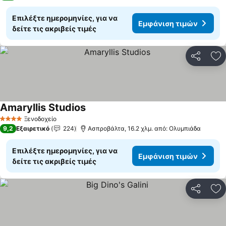
Επιλέξτε ημερομηνίες, για να
Εμφάνιση τιμών
δείτε τις ακριβείς τιμές
Κοινοποί
Πρ
Amaryllis Studios
Εμφάνιση τιμών
Ξενοδοχείο
4 Αστέρια
9,2
Εξαιρετικό
224
Ασπροβάλτα, 16.2 χλμ. από: Ολυμπιάδα
Επιλέξτε ημερομηνίες, για να
Εμφάνιση τιμών
δείτε τις ακριβείς τιμές
Κοινοποί
Πρ