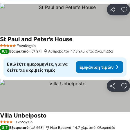
Κοινοποί
Πρ
St Paul and Peter's House
Εμφάνιση τιμών
Ξενοδοχείο
5 Αστέρια
9,3
Εξαιρετικό
97
Ασπροβάλτα, 17.8 χλμ. από: Ολυμπιάδα
Επιλέξτε ημερομηνίες, για να
Εμφάνιση τιμών
δείτε τις ακριβείς τιμές
Κοινοποί
Πρ
Villa Unbelposto
Εμφάνιση τιμών
Ξενοδοχείο
4 Αστέρια
8,7
Εξαιρετικό
668
Νέα Βρασνά, 14.7 χλμ. από: Ολυμπιάδα