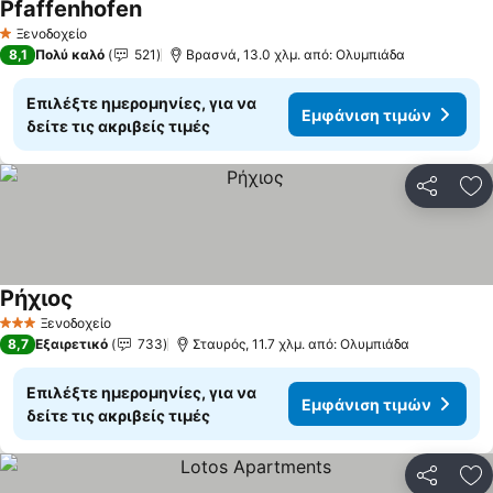
Pfaffenhofen
Εμφάνιση τιμών
Ξενοδοχείο
1 Αστέρια
8,1
Πολύ καλό
521
Βρασνά, 13.0 χλμ. από: Ολυμπιάδα
Επιλέξτε ημερομηνίες, για να
Εμφάνιση τιμών
δείτε τις ακριβείς τιμές
Κοινοποί
Πρ
Ρήχιος
Εμφάνιση τιμών
Ξενοδοχείο
3 Αστέρια
8,7
Εξαιρετικό
733
Σταυρός, 11.7 χλμ. από: Ολυμπιάδα
Επιλέξτε ημερομηνίες, για να
Εμφάνιση τιμών
δείτε τις ακριβείς τιμές
Κοινοποί
Πρ