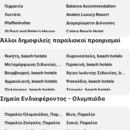
Γερμανία
Balance Accommodation
Λιοτόπι
Avaton Luxury Resort
Pfaffenhofen
Διαμερίσματα Διόνυσος
St Paul and Peter's House
Calma Beach Hotel
Άλλοι δημοφιλείς παραλιακοί προορισμοί
Villa Filimon
Assamaris
House Of Artemis
Villa Riviera
Νικήτη, beach hotels
Ουρανούπολη, beach hotels
Villa Unbelposto
Amaryllis Studios
Μεταμόρφωση Σιθωνίας, beach hotels
Γερακινή, beach hotels
Lotos Apartments
Ρήχιος
Βουρβουρού, beach hotels
Άγιος Ιωάννης Σιθωνίας, beach hotels
Makedos Sea View
Πανσιόν Καρβουνόσκαλα
Αμμουλιανή, beach hotels
Ψακούδια, beach hotels
Casa Alegria
Πολύγυρος, beach hotels
Σταυρός, beach hotels
Σημεία Ενδιαφέροντος - Ολυμπιάδα
Όρμος Παναγιάς, beach hotels
Ασπροβάλτα, beach hotels
Νέα Βρασνά, beach hotels
Ιερισσός, beach hotels
Παραλία Ολυμπιάδας, Παραλία
Βίνα, Παραλία
Άγιος Νικόλαος Σιθωνίας, beach hotels
Παραλία Οφρυνίου, beach hotels
Παραλία Ζούγκλα, Παραλία
Συκιά, Παραλία
Βρασνά, beach hotels
Πυργαδίκια, beach hotels