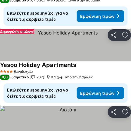
8,7
Εξαιρετικό
336
Ακριβώς πάνω στην παραλία
Επιλέξτε ημερομηνίες, για να
Εμφάνιση τιμών
δείτε τις ακριβείς τιμές
Δημοφιλής επιλογή
Κοινοποί
Πρ
Yasoo Holiday Apartments
Εμφάνιση τιμών
Ξενοδοχείο
4 Αστέρια
9,0
Εξαιρετικό
237
0.2 χλμ. από την παραλία
Επιλέξτε ημερομηνίες, για να
Εμφάνιση τιμών
δείτε τις ακριβείς τιμές
Κοινοποί
Πρ