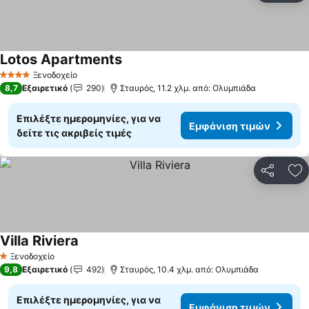
Lotos Apartments
Εμφάνιση τιμών
Ξενοδοχείο
4 Αστέρια
8,7
Εξαιρετικό
290
Σταυρός, 11.2 χλμ. από: Ολυμπιάδα
Επιλέξτε ημερομηνίες, για να
Εμφάνιση τιμών
δείτε τις ακριβείς τιμές
Κοινοποί
Πρ
Villa Riviera
Εμφάνιση τιμών
Ξενοδοχείο
1 Αστέρια
9,8
Εξαιρετικό
492
Σταυρός, 10.4 χλμ. από: Ολυμπιάδα
Επιλέξτε ημερομηνίες, για να
Εμφάνιση τιμών