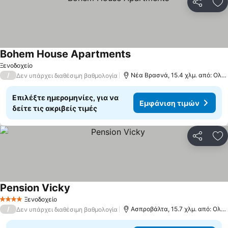
Κοινοποί
Πρ
Bohem House Apartments
Εμφάνιση τιμών
Ξενοδοχείο
/
Νέα Βρασνά, 15.4 χλμ. από: Ολυ
Δεν υπάρχει διαθέσιμη βαθμολογία
Επιλέξτε ημερομηνίες, για να
Εμφάνιση τιμών
δείτε τις ακριβείς τιμές
Κοινοποί
Πρ
Pension Vicky
Εμφάνιση τιμών
Ξενοδοχείο
4 Αστέρια
/
Ασπροβάλτα, 15.7 χλμ. από: Ολυ
Δεν υπάρχει διαθέσιμη βαθμολογία