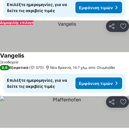
Επιλέξτε ημερομηνίες, για να
Εμφάνιση τιμών
δείτε τις ακριβείς τιμές
Δημοφιλής επιλογή
Κοινοποί
Πρ
Vangelis
Εμφάνιση τιμών
Ξενοδοχείο
8,6
Εξαιρετικό
570
Νέα Βρασνά, 14.7 χλμ. από: Ολυμπιάδα
Επιλέξτε ημερομηνίες, για να
Εμφάνιση τιμών
δείτε τις ακριβείς τιμές
Κοινοποί
Πρ