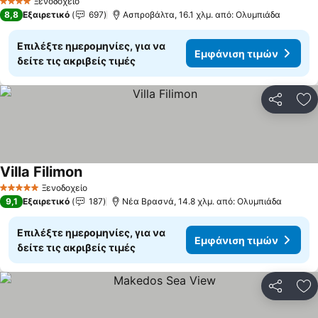
Ξενοδοχείο
4 Αστέρια
8,8
Εξαιρετικό
697
Ασπροβάλτα, 16.1 χλμ. από: Ολυμπιάδα
Επιλέξτε ημερομηνίες, για να
Εμφάνιση τιμών
δείτε τις ακριβείς τιμές
Κοινοποί
Πρ
Villa Filimon
Εμφάνιση τιμών
Ξενοδοχείο
5 Αστέρια
9,1
Εξαιρετικό
187
Νέα Βρασνά, 14.8 χλμ. από: Ολυμπιάδα
Επιλέξτε ημερομηνίες, για να
Εμφάνιση τιμών
δείτε τις ακριβείς τιμές
Κοινοποί
Πρ