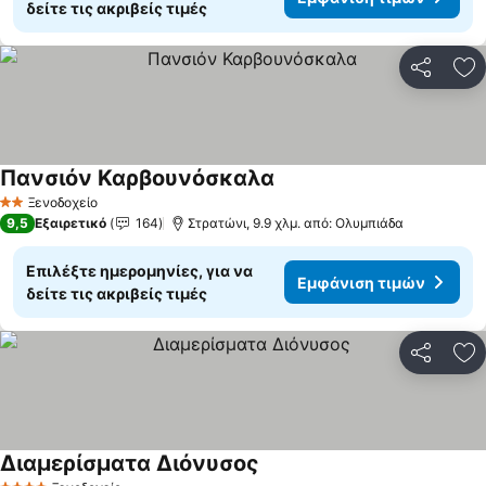
δείτε τις ακριβείς τιμές
Κοινοποί
Πρ
Πανσιόν Καρβουνόσκαλα
Εμφάνιση τιμών
Ξενοδοχείο
2 Αστέρια
9,5
Εξαιρετικό
164
Στρατώνι, 9.9 χλμ. από: Ολυμπιάδα
Επιλέξτε ημερομηνίες, για να
Εμφάνιση τιμών
δείτε τις ακριβείς τιμές
Κοινοποί
Πρ
Διαμερίσματα Διόνυσος
Εμφάνιση τιμών