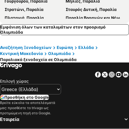
Γουργουρού, Παραλία
Μηλιές, Παραλία
Νέα Ρόδα, beach hotels
Σαλονικιού, beach hotels
Στρατώνι, Παραλία
Σταυρός Δυτική, Παραλία
Βατοπέδι, beach hotels
Τρίκορφο, beach hotels
Πλατανιά, Παραλία
Παραλία Βρασνών και Νέων Βρασνών, Παραλία
Σπαθιές, beach hotels
Στρατώνι, beach hotels
Ασπροβάλτα, Παραλία
Σερραϊκή Ακτή, Παραλία
Εμφάνιση όλων των καταλυμάτων στον προορισμό
Ολυμπιάδα
Γαβριάδια, Παραλία
Αναζήτηση Ξενοδοχείων
Ευρώπη
Ελλάδα
Κεντρική Μακεδονία
Ολυμπιάδα
Παραλιακά ξενοδοχεία σε Ολυμπιάδα
Facebook
Twitter
Insta
Yo
Επιλογή χώρας
Προσθήκη στο Google
Βρείτε εύκολα τα αποτελέσματά
μας: προσθέστε το trivago ως
προτιμώμενη πηγή στο Google.
Εταιρεία