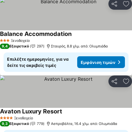
Κοινοποί
Πρ
Balance Accommodation
Εμφάνιση τιμών
Ξενοδοχείο
3 Αστέρια
9,4
Εξαιρετικό
297
Σταυρός, 8.8 χλμ. από: Ολυμπιάδα
Επιλέξτε ημερομηνίες, για να
Εμφάνιση τιμών
δείτε τις ακριβείς τιμές
Κοινοποί
Πρ
Avaton Luxury Resort
Εμφάνιση τιμών
Ξενοδοχείο
4 Αστέρια
9,3
Εξαιρετικό
779
Ασπροβάλτα, 16.4 χλμ. από: Ολυμπιάδα