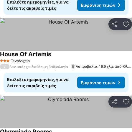
Επιλέξτε ημερομηνίες, για να
Εμφάνιση τιμών
δείτε τις ακριβείς τιμές
Κοινοποί
Πρ
House Of Artemis
Εμφάνιση τιμών
Ξενοδοχείο
3 Αστέρια
/
Ασπροβάλτα, 16.9 χλμ. από: Ολυ
Δεν υπάρχει διαθέσιμη βαθμολογία
Επιλέξτε ημερομηνίες, για να
Εμφάνιση τιμών
δείτε τις ακριβείς τιμές
Κοινοποί
Πρ
Olympiada Rooms