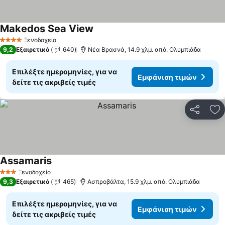
Makedos Sea View
Εμφάνιση τιμών
Ξενοδοχείο
4 Αστέρια
9,2
Εξαιρετικό
640
Νέα Βρασνά, 14.9 χλμ. από: Ολυμπιάδα
Επιλέξτε ημερομηνίες, για να
Εμφάνιση τιμών
δείτε τις ακριβείς τιμές
Κοινοποί
Πρ
Assamaris
Εμφάνιση τιμών
Ξενοδοχείο
3 Αστέρια
9,3
Εξαιρετικό
465
Ασπροβάλτα, 15.9 χλμ. από: Ολυμπιάδα
Επιλέξτε ημερομηνίες, για να
Εμφάνιση τιμών
δείτε τις ακριβείς τιμές