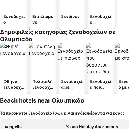
Ξενοδοχεί
Επιπλωμέ
Ξενώνας
Ξενοδοχεί
ο
νο
ο
διαμέρισμ
διαμερισμ
Δημοφιλείς κατηγορίες ξενοδοχείων σε
α
άτων
Ολυμπιάδα
Φθηνά
Πολυτελή
Ξενοδοχεί
Ξενοδοχεί
Ξενο
ξενοδοχεί
ξενοδοχεί
α με
α που
α με
α
α
πισίνες
δέχονται
κατοικίδι
Beach hotels near Ολυμπιάδα
α
Τα παρακάτω ξενοδοχεία ίσως είναι ενδιαφέροντα για εσάς:
Vangelis
Yasoo Holiday Apartments