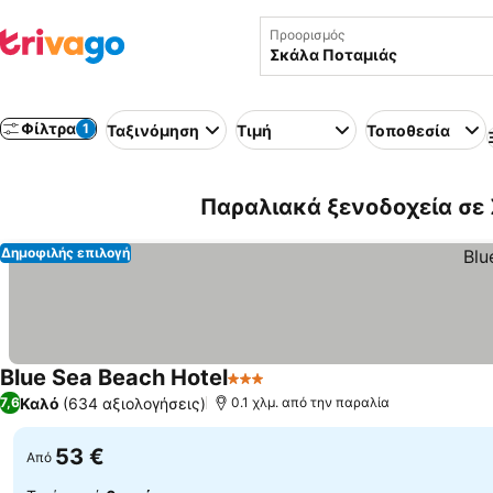
Προορισμός
Φίλτρα
1
Ταξινόμηση
Τιμή
Τοποθεσία
Παραλιακά ξενοδοχεία σε
Δημοφιλής επιλογή
Blue Sea Beach Hotel
3 Αστέρια
Καλό
(634 αξιολογήσεις)
7,6
0.1 χλμ. από την παραλία
53 €
Από