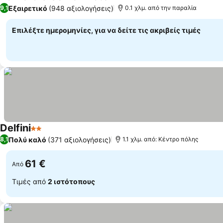
2 Αστέρια
Εξαιρετικό
(948 αξιολογήσεις)
9,1
0.1 χλμ. από την παραλία
Επιλέξτε ημερομηνίες, για να δείτε τις ακριβείς τιμές
Delfini
2 Αστέρια
Πολύ καλό
(371 αξιολογήσεις)
8,1
1.1 χλμ. από: Κέντρο πόλης
61 €
Από
Τιμές από
2 ιστότοπους