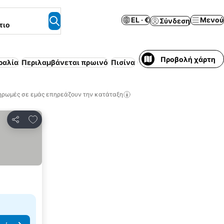
EL · €
Μενού
Σύνδεση
τιο
Προβολή χάρτη
ραλία
Περιλαμβάνεται πρωινό
Πισίνα
Ολόκληρο σπίτι / διαμέ
ηρωμές σε εμάς επηρεάζουν την κατάταξη
Προσθήκη στα αγαπημένα
Κοινοποίηση