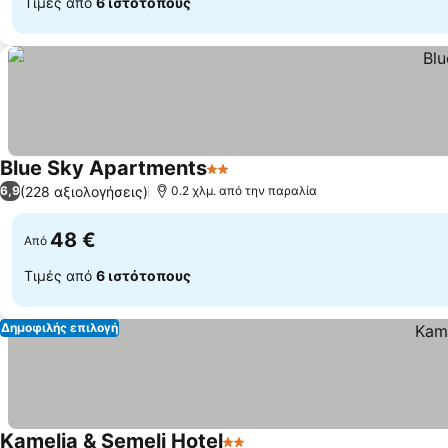
Τιμές από
6 ιστότοπους
Blue Sky Apartments
2 Αστέρια
(228 αξιολογήσεις)
6,9
0.2 χλμ. από την παραλία
48 €
Από
Τιμές από
6 ιστότοπους
Δημοφιλής επιλογή
Kamelia & Semeli Hotel