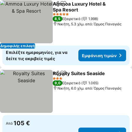
Ammoa Luxury Hotel &
Κοινοποίηση
Προσθήκη στα αγαπημένα
Spa Resort
Εμφάνιση τιμών
5 Αστέρια
8,5
Εξαιρετικό
1.998
Νικήτη, 5.3 χλμ. από: Όρμος Παναγιάς
Δημοφιλής επιλογή
Επιλέξτε ημερομηνίες, για να
Εμφάνιση τιμών
δείτε τις ακριβείς τιμές
Royalty Suites Seaside
Κοινοποίηση
Προσθήκη στα αγαπημένα
Εμφ
3 Αστέρια
9,0
Εξαιρετικό
1.065
Νικήτη, 6.0 χλμ. από: Όρμος Παναγιάς
105 €
Από