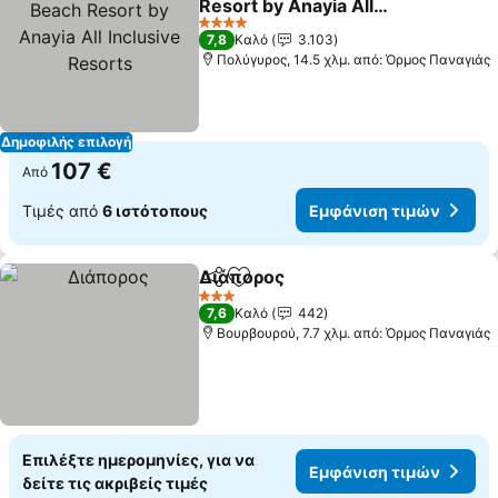
Resort by Anayia All
Inclusive Resorts
Εμφάνιση τιμών
4 Αστέρια
7,8
Καλό
3.103
Πολύγυρος, 14.5 χλμ. από: Όρμος Παναγιάς
Δημοφιλής επιλογή
107 €
Από
Τιμές από
6 ιστότοπους
Εμφάνιση τιμών
Διάπορος
Κοινοποίηση
Προσθήκη στα αγαπημένα
Εμφάνιση τιμών
3 Αστέρια
7,6
Καλό
442
Βουρβουρού, 7.7 χλμ. από: Όρμος Παναγιάς
Επιλέξτε ημερομηνίες, για να
Εμφάνιση τιμών
δείτε τις ακριβείς τιμές