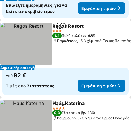
Επιλέξτε ημερομηνίες, για να
Εμφάνιση τιμών
δείτε τις ακριβείς τιμές
Regos Resort
Κοινοποίηση
Προσθήκη στα αγαπημένα
Εμφάνιση τι
3 Αστέρια
8,1
Πολύ καλό
685
Παράδεισος, 15.3 χλμ. από: Όρμος Παναγιάς
Δημοφιλής επιλογή
92 €
Από
Τιμές από
7 ιστότοπους
Εμφάνιση τιμών
Haus Katerina
Κοινοποίηση
Προσθήκη στα αγαπημένα
Εμφάνιση τ
4 Αστέρια
9,3
Εξαιρετικό
136
Βουρβουρού, 7.3 χλμ. από: Όρμος Παναγιάς