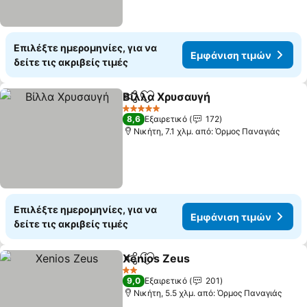
Επιλέξτε ημερομηνίες, για να
Εμφάνιση τιμών
δείτε τις ακριβείς τιμές
Βίλλα Χρυσαυγή
Κοινοποίηση
Προσθήκη στα αγαπημένα
Εμφάνιση
5 Αστέρια
8,6
Εξαιρετικό
172
Νικήτη, 7.1 χλμ. από: Όρμος Παναγιάς
Επιλέξτε ημερομηνίες, για να
Εμφάνιση τιμών
δείτε τις ακριβείς τιμές
Xenios Zeus
Κοινοποίηση
Προσθήκη στα αγαπημένα
Εμφάνιση τιμ
2 Αστέρια
9,0
Εξαιρετικό
201
Νικήτη, 5.5 χλμ. από: Όρμος Παναγιάς