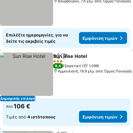
Βουρβουρού, 7.6 χλμ. από: Όρμος Παναγιάς
Επιλέξτε ημερομηνίες, για να
Εμφάνιση τιμών
δείτε τις ακριβείς τιμές
Sun Rise Hotel
Κοινοποίηση
Προσθήκη στα αγαπημένα
Εμφάνιση τ
3 Αστέρια
9,4
Εξαιρετικό
1.088
Αμμουλιανή, 19.9 χλμ. από: Όρμος Παναγιάς
Δημοφιλής επιλογή
106 €
Από
Τιμές από
4 ιστότοπους
Εμφάνιση τιμών