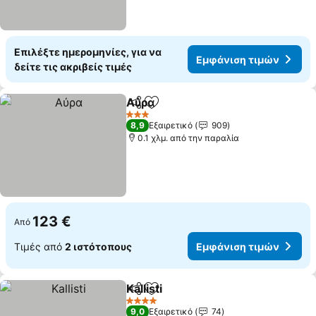
Επιλέξτε ημερομηνίες, για να
Εμφάνιση τιμών
δείτε τις ακριβείς τιμές
Αύρα
Κοινοποίηση
Προσθήκη στα αγαπημένα
Εμφάνιση τιμών
3 Αστέρια
8,9
Εξαιρετικό
909
0.1 χλμ. από την παραλία
123 €
Από
Τιμές από
2 ιστότοπους
Εμφάνιση τιμών
Kallisti
Κοινοποίηση
Προσθήκη στα αγαπημένα
Εμφάνιση τιμών
4 Αστέρια
9,0
Εξαιρετικό
74