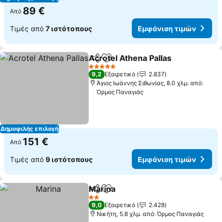
89 €
Από
Τιμές από
7 ιστότοπους
Εμφάνιση τιμών
Acrotel Athena Pallas
Κοινοποίηση
Προσθήκη στα αγαπημένα
Εμφά
5 Αστέρια
9,2
Εξαιρετικό
2.837
Άγιος Ιωάννης Σιθωνίας, 8.0 χλμ. από:
Όρμος Παναγιάς
Δημοφιλής επιλογή
151 €
Από
Τιμές από
9 ιστότοπους
Εμφάνιση τιμών
Marina
Κοινοποίηση
Προσθήκη στα αγαπημένα
Εμφάνιση τιμών
2 Αστέρια
9,0
Εξαιρετικό
2.428
Νικήτη, 5.8 χλμ. από: Όρμος Παναγιάς