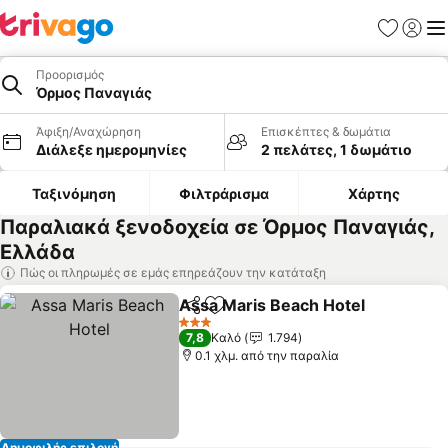
Αγαπημέν
Σύνδε
Με
Προορισμός
Όρμος Παναγιάς
Άφιξη/Αναχώρηση
Επισκέπτες & δωμάτια
Διάλεξε ημερομηνίες
2 πελάτες, 1 δωμάτιο
Ταξινόμηση
Φιλτράρισμα
Χάρτης
Παραλιακά ξενοδοχεία σε Όρμος Παναγιάς,
Ελλάδα
Πώς οι πληρωμές σε εμάς επηρεάζουν την κατάταξη
Assa Maris Beach Hotel
Κοινοποίηση
Προσθήκη στα αγαπημένα
Εμ
3 Αστέρια
7,8
Καλό
1.794
0.1 χλμ. από την παραλία
Δημοφιλής επιλογή