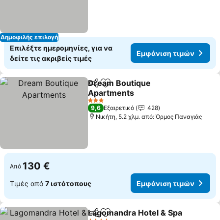
Δημοφιλής επιλογή
Επιλέξτε ημερομηνίες, για να
Εμφάνιση τιμών
δείτε τις ακριβείς τιμές
Dream Boutique
Κοινοποίηση
Προσθήκη στα αγαπημένα
Apartments
Εμφάνιση τιμών
3 Αστέρια
9,6
Εξαιρετικό
428
Νικήτη, 5.2 χλμ. από: Όρμος Παναγιάς
130 €
Από
Τιμές από
7 ιστότοπους
Εμφάνιση τιμών
Lagomandra Hotel & Spa
Κοινοποίηση
Προσθήκη στα αγαπημένα
Ε