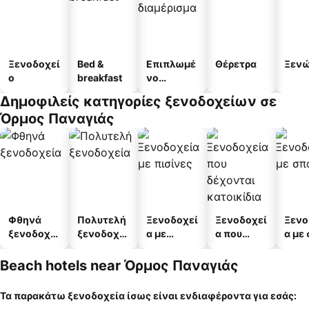
Ξενοδοχεί
Bed &
Επιπλωμέ
Θέρετρα
Ξεν
ο
breakfast
νο
διαμέρισμ
Δημοφιλείς κατηγορίες ξενοδοχείων σε
α
Όρμος Παναγιάς
Φθηνά
Πολυτελή
Ξενοδοχεί
Ξενοδοχεί
Ξενο
ξενοδοχεί
ξενοδοχεί
α με
α που
α με
α
α
πισίνες
δέχονται
κατοικίδι
Beach hotels near Όρμος Παναγιάς
α
Τα παρακάτω ξενοδοχεία ίσως είναι ενδιαφέροντα για εσάς: