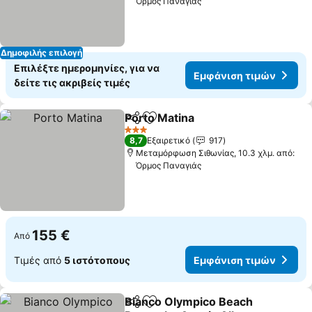
Όρμος Παναγιάς
Δημοφιλής επιλογή
Επιλέξτε ημερομηνίες, για να
Εμφάνιση τιμών
δείτε τις ακριβείς τιμές
Porto Matina
Κοινοποίηση
Προσθήκη στα αγαπημένα
Εμφάνιση τιμ
3 Αστέρια
8,7
Εξαιρετικό
917
Μεταμόρφωση Σιθωνίας, 10.3 χλμ. από:
Όρμος Παναγιάς
155 €
Από
Τιμές από
5 ιστότοπους
Εμφάνιση τιμών
Bianco Olympico Beach
Κοινοποίηση
Προσθήκη στα αγαπημένα