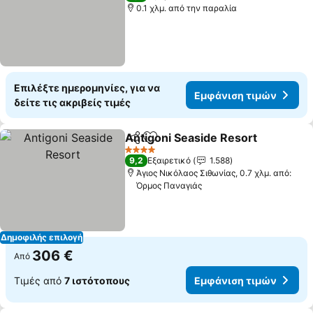
0.1 χλμ. από την παραλία
Επιλέξτε ημερομηνίες, για να
Εμφάνιση τιμών
δείτε τις ακριβείς τιμές
Antigoni Seaside Resort
Κοινοποίηση
Προσθήκη στα αγαπημένα
Ε
4 Αστέρια
9,2
Εξαιρετικό
1.588
Άγιος Νικόλαος Σιθωνίας, 0.7 χλμ. από:
Όρμος Παναγιάς
Δημοφιλής επιλογή
306 €
Από
Τιμές από
7 ιστότοπους
Εμφάνιση τιμών