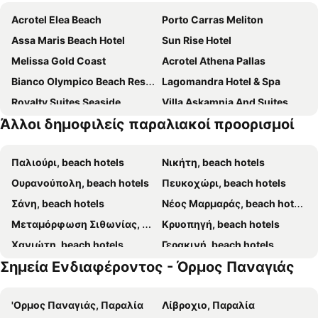
Acrotel Elea Beach
Porto Carras Meliton
Assa Maris Beach Hotel
Sun Rise Hotel
Melissa Gold Coast
Acrotel Athena Pallas
Bianco Olympico Beach Resort by Anayia All Inclusive Resorts
Lagomandra Hotel & Spa
Royalty Suites Seaside
Villa Askamnia And Suites
Άλλοι δημοφιλείς παραλιακοί προορισμοί
Hotel Simeon
Regos Resort
Ammoa Luxury Hotel & Spa Resort
Pansion Limanaki
Παλιούρι, beach hotels
Νικήτη, beach hotels
Villa Elli
Porfi Beach Hotel
Ουρανούπολη, beach hotels
Πευκοχώρι, beach hotels
Marina
Amantes Villas and Suites
Σάνη, beach hotels
Νέος Μαρμαράς, beach hotels
Antigoni Seaside Resort
Ακρωτήρι
Μεταμόρφωση Σιθωνίας, beach hotels
Κρυοπηγή, beach hotels
Angelos
Dream Boutique Apartments
Χανιώτη, beach hotels
Γερακινή, beach hotels
Στούντιο Γαρυφαλλιά
Acrotel Lilyann Boutique Hotel
Σημεία Ενδιαφέροντος - Όρμος Παναγιάς
Πολύχρονο, beach hotels
Νέα Σκιώνη, beach hotels
Casa Bloo Adults Only
Villa Iris Studios
Σάρτη, beach hotels
Νέα Μουδανιά, beach hotels
Porto Matina
Aria's House Studios & Apartments
'Ορμος Παναγιάς, Παραλία
Λίβροχιο, Παραλία
Καλλιθέα, beach hotels
Ποσείδι, beach hotels
Orion
Έλενα