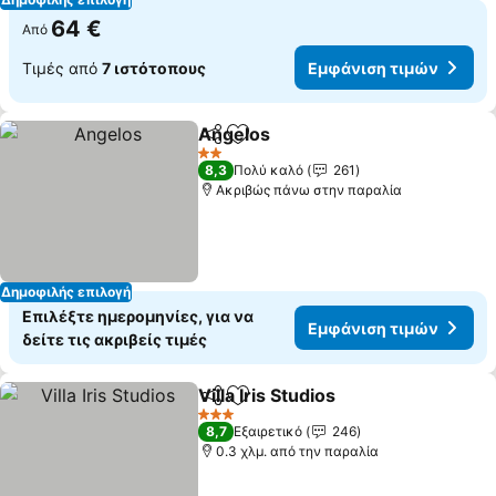
64 €
Από
Τιμές από
7 ιστότοπους
Εμφάνιση τιμών
Angelos
Κοινοποίηση
Προσθήκη στα αγαπημένα
Εμφάνιση τιμών
2 Αστέρια
8,3
Πολύ καλό
261
Ακριβώς πάνω στην παραλία
Δημοφιλής επιλογή
Επιλέξτε ημερομηνίες, για να
Εμφάνιση τιμών
δείτε τις ακριβείς τιμές
Villa Iris Studios
Κοινοποίηση
Προσθήκη στα αγαπημένα
Εμφάνιση 
3 Αστέρια
8,7
Εξαιρετικό
246
0.3 χλμ. από την παραλία