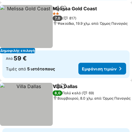
Melissa Gold Coast
Κοινοποίηση
Προσθήκη στα αγαπημένα
Εμφάνι
2 Αστέρια
7,0
817
Ψακούδια, 19.9 χλμ. από: Όρμος Παναγιάς
Δημοφιλής επιλογή
59 €
Από
Τιμές από
5 ιστότοπους
Εμφάνιση τιμών
Villa Dallas
Κοινοποίηση
Προσθήκη στα αγαπημένα
Εμφάνιση τιμώ
8,0
Πολύ καλό
69
Βουρβουρού, 8.0 χλμ. από: Όρμος Παναγιάς