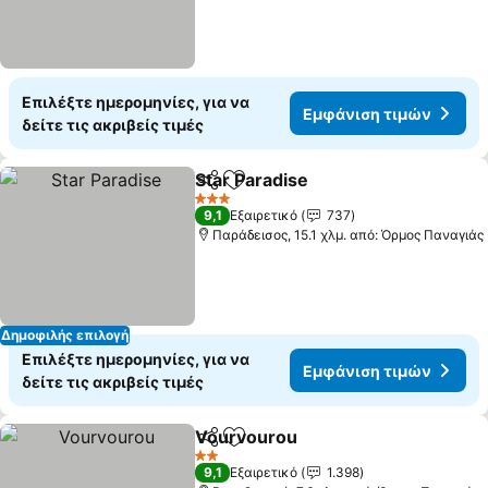
Επιλέξτε ημερομηνίες, για να
Εμφάνιση τιμών
δείτε τις ακριβείς τιμές
Star Paradise
Κοινοποίηση
Προσθήκη στα αγαπημένα
Εμφάνιση τι
3 Αστέρια
9,1
Εξαιρετικό
737
Παράδεισος, 15.1 χλμ. από: Όρμος Παναγιάς
Δημοφιλής επιλογή
Επιλέξτε ημερομηνίες, για να
Εμφάνιση τιμών
δείτε τις ακριβείς τιμές
Vourvourou
Κοινοποίηση
Προσθήκη στα αγαπημένα
Εμφάνιση τιμ
2 Αστέρια
9,1
Εξαιρετικό
1.398