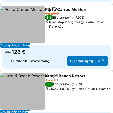
Porto Carras Meliton
Κοινοποίηση
Προσθήκη στα αγαπημένα
Εμφά
5 Αστέρια
8,5
Εξαιρετικό
7.992
Νέος Μαρμαράς, 18.4 χλμ. από: Όρμος
Παναγιάς
Δημοφιλής επιλογή
126 €
Από
Τιμές από
10 ιστότοπους
Εμφάνιση τιμών
Krotiri Beach Resort
Κοινοποίηση
Προσθήκη στα αγαπημένα
Εμφάν
5 Αστέρια
8,9
Εξαιρετικό
769
Σαλονικιού, 6.7 χλμ. από: Όρμος Παναγιάς
Δημοφιλής επιλογή