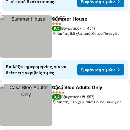
Τιμές από
8 ιστότοπους
Εμφάνιση τιμών
Summer House
Κοινοποίηση
Προσθήκη στα αγαπημένα
Εμφάνιση 
3 Αστέρια
9,5
Εξαιρετικό
454
Νικήτη, 5.9 χλμ. από: Όρμος Παναγιάς
Επιλέξτε ημερομηνίες, για να
Εμφάνιση τιμών
δείτε τις ακριβείς τιμές
Casa Bloo Adults Only
Κοινοποίηση
Προσθήκη στα αγαπημένα
Εμφ
4 Αστέρια
9,4
Εξαιρετικό
557
Νικήτη, 10.5 χλμ. από: Όρμος Παναγιάς