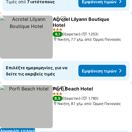
Τιμές από
7 ιστότοπους
Εμφάνιση τιμών
Acrotel Lilyann Boutique
Κοινοποίηση
Προσθήκη στα αγαπημένα
Hotel
Εμφάνιση τιμών
3 Αστέρια
9,1
Εξαιρετικό
1.253
Νικήτη, 7.7 χλμ. από: Όρμος Παναγιάς
Επιλέξτε ημερομηνίες, για να
Εμφάνιση τιμών
δείτε τις ακριβείς τιμές
Porfi Beach Hotel
Κοινοποίηση
Προσθήκη στα αγαπημένα
Εμφάνισ
3 Αστέρια
8,5
Εξαιρετικό
1.780
Νικήτη, 8.1 χλμ. από: Όρμος Παναγιάς
Δημοφιλής επιλογή