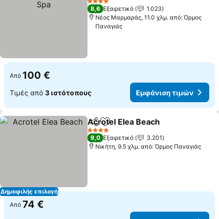
4 Αστέρια
8,6
Εξαιρετικό
1.023
Νέος Μαρμαράς, 11.0 χλμ. από: Όρμος
Παναγιάς
100 €
Από
Τιμές από
3 ιστότοπους
Εμφάνιση τιμών
Acrotel Elea Beach
Κοινοποίηση
Προσθήκη στα αγαπημένα
Εμφάνι
4 Αστέρια
9,0
Εξαιρετικό
3.201
Νικήτη, 9.5 χλμ. από: Όρμος Παναγιάς
Δημοφιλής επιλογή
74 €
Από