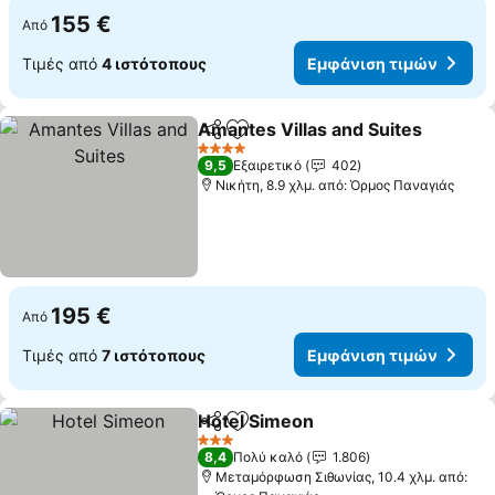
155 €
Από
Τιμές από
4 ιστότοπους
Εμφάνιση τιμών
Amantes Villas and Suites
Κοινοποίηση
Προσθήκη στα αγαπημένα
4 Αστέρια
9,5
Εξαιρετικό
402
Νικήτη, 8.9 χλμ. από: Όρμος Παναγιάς
195 €
Από
Τιμές από
7 ιστότοπους
Εμφάνιση τιμών
Hotel Simeon
Κοινοποίηση
Προσθήκη στα αγαπημένα
Εμφάνιση τι
3 Αστέρια
8,4
Πολύ καλό
1.806
Μεταμόρφωση Σιθωνίας, 10.4 χλμ. από: