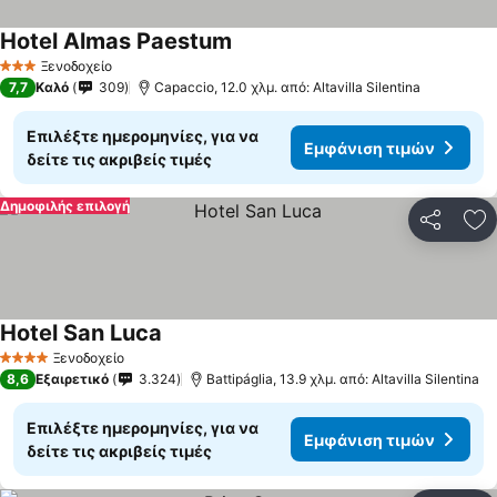
Hotel Almas Paestum
Ξενοδοχείο
3 Αστέρια
7,7
Καλό
309
Capaccio, 12.0 χλμ. από: Altavilla Silentina
Επιλέξτε ημερομηνίες, για να
Εμφάνιση τιμών
δείτε τις ακριβείς τιμές
Δημοφιλής επιλογή
Κοινοποί
Πρ
Hotel San Luca
Ξενοδοχείο
4 Αστέρια
8,6
Εξαιρετικό
3.324
Battipáglia, 13.9 χλμ. από: Altavilla Silentina
Επιλέξτε ημερομηνίες, για να
Εμφάνιση τιμών
δείτε τις ακριβείς τιμές