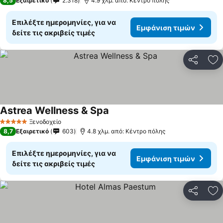
8,5
Εξαιρετικό
2.318
4.9 χλμ. από: Κέντρο πόλης
Επιλέξτε ημερομηνίες, για να
Εμφάνιση τιμών
δείτε τις ακριβείς τιμές
Κοινοποί
Πρ
Astrea Wellness & Spa
Ξενοδοχείο
5 Αστέρια
8,7
Εξαιρετικό
603
4.8 χλμ. από: Κέντρο πόλης
Επιλέξτε ημερομηνίες, για να
Εμφάνιση τιμών
δείτε τις ακριβείς τιμές
Κοινοποί
Πρ