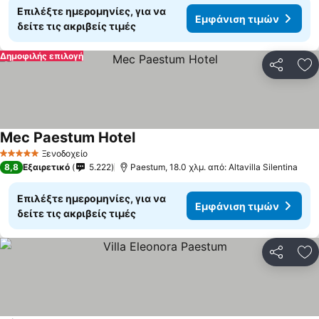
Επιλέξτε ημερομηνίες, για να
Εμφάνιση τιμών
δείτε τις ακριβείς τιμές
Δημοφιλής επιλογή
Κοινοποί
Πρ
Mec Paestum Hotel
Ξενοδοχείο
5 Αστέρια
8,8
Εξαιρετικό
5.222
Paestum, 18.0 χλμ. από: Altavilla Silentina
Επιλέξτε ημερομηνίες, για να
Εμφάνιση τιμών
δείτε τις ακριβείς τιμές
Κοινοποί
Πρ