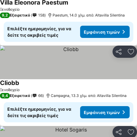
Villa Eleonora Paestum
Ξενοδοχείο
9,2
Εξαιρετικό
158
Paestum, 14.0 χλμ. από: Altavilla Silentina
Επιλέξτε ημερομηνίες, για να
Εμφάνιση τιμών
δείτε τις ακριβείς τιμές
Κοινοποί
Πρ
Cliobb
Ξενοδοχείο
9,4
Εξαιρετικό
66
Campagna, 13.3 χλμ. από: Altavilla Silentina
Επιλέξτε ημερομηνίες, για να
Εμφάνιση τιμών
δείτε τις ακριβείς τιμές
Κοινοποί
Πρ