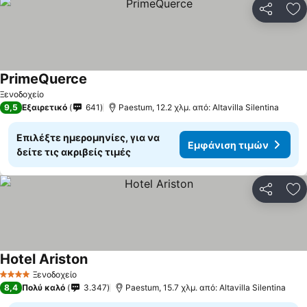
Κοινοποί
Πρ
PrimeQuerce
Ξενοδοχείο
9,5
Εξαιρετικό
641
Paestum, 12.2 χλμ. από: Altavilla Silentina
Επιλέξτε ημερομηνίες, για να
Εμφάνιση τιμών
δείτε τις ακριβείς τιμές
Κοινοποί
Πρ
Hotel Ariston
Ξενοδοχείο
4 Αστέρια
8,4
Πολύ καλό
3.347
Paestum, 15.7 χλμ. από: Altavilla Silentina