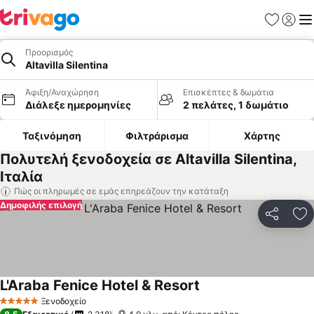
Αγαπημέν
Σύνδε
Με
Προορισμός
Altavilla Silentina
Άφιξη/Αναχώρηση
Επισκέπτες & δωμάτια
Διάλεξε ημερομηνίες
2 πελάτες, 1 δωμάτιο
Ταξινόμηση
Φιλτράρισμα
Χάρτης
Πολυτελή ξενοδοχεία σε Altavilla Silentina,
Ιταλία
Πώς οι πληρωμές σε εμάς επηρεάζουν την κατάταξη
Δημοφιλής επιλογή
Κοινοποί
Πρ
L'Araba Fenice Hotel & Resort
Ξενοδοχείο
5 Αστέρια