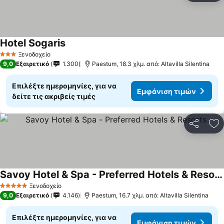
Hotel Sogaris
Ξενοδοχείο
3 Αστέρια
9,0
Εξαιρετικό
1.300
Paestum, 18.3 χλμ. από: Altavilla Silentina
Επιλέξτε ημερομηνίες, για να
Εμφάνιση τιμών
δείτε τις ακριβείς τιμές
Κοινοποί
Πρ
Savoy Hotel & Spa - Preferred Hotels & Resorts
Ξενοδοχείο
5 Αστέρια
9,0
Εξαιρετικό
4.146
Paestum, 16.7 χλμ. από: Altavilla Silentina
Επιλέξτε ημερομηνίες, για να
Εμφάνιση τιμών