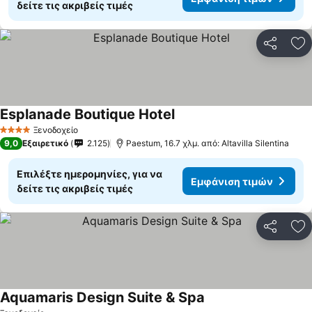
δείτε τις ακριβείς τιμές
Κοινοποί
Πρ
Esplanade Boutique Hotel
Ξενοδοχείο
4 Αστέρια
9,0
Εξαιρετικό
2.125
Paestum, 16.7 χλμ. από: Altavilla Silentina
Επιλέξτε ημερομηνίες, για να
Εμφάνιση τιμών
δείτε τις ακριβείς τιμές
Κοινοποί
Πρ
Aquamaris Design Suite & Spa