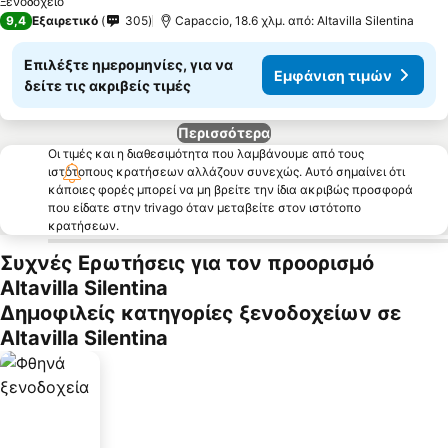
Ξενοδοχείο
9,4
Εξαιρετικό
305
Capaccio, 18.6 χλμ. από: Altavilla Silentina
Επιλέξτε ημερομηνίες, για να
Εμφάνιση τιμών
δείτε τις ακριβείς τιμές
Περισσότερα
Οι τιμές και η διαθεσιμότητα που λαμβάνουμε από τους
ιστότοπους κρατήσεων αλλάζουν συνεχώς. Αυτό σημαίνει ότι
κάποιες φορές μπορεί να μη βρείτε την ίδια ακριβώς προσφορά
που είδατε στην trivago όταν μεταβείτε στον ιστότοπο
κρατήσεων.
Συχνές Ερωτήσεις για τον προορισμό
Altavilla Silentina
Δημοφιλείς κατηγορίες ξενοδοχείων σε
Altavilla Silentina