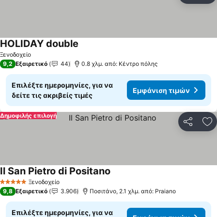
HOLIDAY double
Ξενοδοχείο
9,2
Εξαιρετικό
44
0.8 χλμ. από: Κέντρο πόλης
Επιλέξτε ημερομηνίες, για να
Εμφάνιση τιμών
δείτε τις ακριβείς τιμές
Δημοφιλής επιλογή
Κοινοποί
Πρ
Il San Pietro di Positano
Ξενοδοχείο
5 Αστέρια
9,8
Εξαιρετικό
3.906
Ποσιτάνο, 2.1 χλμ. από: Praiano
Επιλέξτε ημερομηνίες, για να