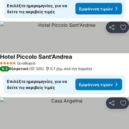
Επιλέξτε ημερομηνίες, για να
Εμφάνιση τιμών
δείτε τις ακριβείς τιμές
Κοινοποί
Πρ
Hotel Piccolo Sant'Andrea
Ξενοδοχείο
5 Αστέρια
9,3
Εξαιρετικό
520
0.7 χλμ. από την παραλία
Επιλέξτε ημερομηνίες, για να
Εμφάνιση τιμών
δείτε τις ακριβείς τιμές
Κοινοποί
Πρ