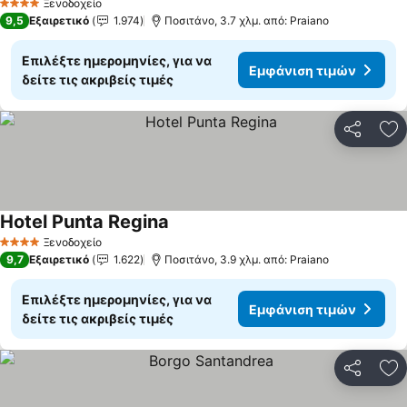
Ξενοδοχείο
4 Αστέρια
9,5
Εξαιρετικό
1.974
Ποσιτάνο, 3.7 χλμ. από: Praiano
Επιλέξτε ημερομηνίες, για να
Εμφάνιση τιμών
δείτε τις ακριβείς τιμές
Κοινοποί
Πρ
Hotel Punta Regina
Ξενοδοχείο
4 Αστέρια
9,7
Εξαιρετικό
1.622
Ποσιτάνο, 3.9 χλμ. από: Praiano
Επιλέξτε ημερομηνίες, για να
Εμφάνιση τιμών
δείτε τις ακριβείς τιμές
Κοινοποί
Πρ