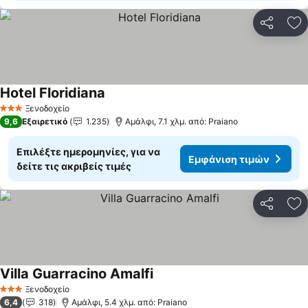
Κοινοποί
Πρ
Hotel Floridiana
Ξενοδοχείο
3 Αστέρια
9,6
Εξαιρετικό
1.235
Αμάλφι, 7.1 χλμ. από: Praiano
Επιλέξτε ημερομηνίες, για να
Εμφάνιση τιμών
δείτε τις ακριβείς τιμές
Κοινοποί
Πρ
Villa Guarracino Amalfi
Ξενοδοχείο
3 Αστέρια
6,4
318
Αμάλφι, 5.4 χλμ. από: Praiano