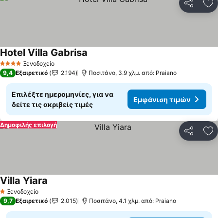
Κοινοποί
Πρ
Hotel Villa Gabrisa
Ξενοδοχείο
4 Αστέρια
9,4
Εξαιρετικό
2.194
Ποσιτάνο, 3.9 χλμ. από: Praiano
Επιλέξτε ημερομηνίες, για να
Εμφάνιση τιμών
δείτε τις ακριβείς τιμές
Δημοφιλής επιλογή
Κοινοποί
Πρ
Villa Yiara
Ξενοδοχείο
1 Αστέρια
9,7
Εξαιρετικό
2.015
Ποσιτάνο, 4.1 χλμ. από: Praiano