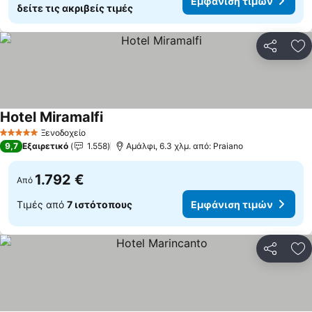
Εμφάνιση τιμών
δείτε τις ακριβείς τιμές
Κοινοποί
Πρ
Hotel Miramalfi
Ξενοδοχείο
5 Αστέρια
9,7
Εξαιρετικό
1.558
Αμάλφι, 6.3 χλμ. από: Praiano
1.792 €
Από
Τιμές από
7 ιστότοπους
Εμφάνιση τιμών
Κοινοποί
Πρ