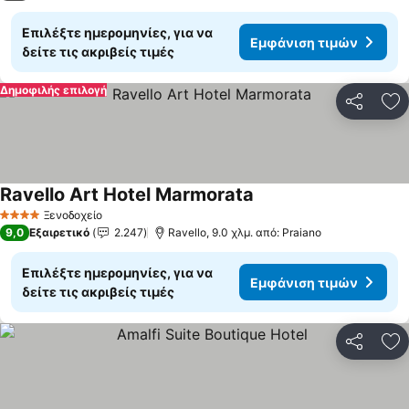
Επιλέξτε ημερομηνίες, για να
Εμφάνιση τιμών
δείτε τις ακριβείς τιμές
Δημοφιλής επιλογή
Κοινοποί
Πρ
Ravello Art Hotel Marmorata
Ξενοδοχείο
4 Αστέρια
9,0
Εξαιρετικό
2.247
Ravello, 9.0 χλμ. από: Praiano
Επιλέξτε ημερομηνίες, για να
Εμφάνιση τιμών
δείτε τις ακριβείς τιμές
Κοινοποί
Πρ