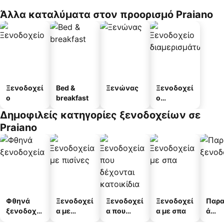
Άλλα καταλύματα στον προορισμό Praiano
Ξενοδοχεί
Bed &
Ξενώνας
Ξενοδοχεί
ο
breakfast
ο
διαμερισμ
Δημοφιλείς κατηγορίες ξενοδοχείων σε
άτων
Praiano
Φθηνά
Ξενοδοχεί
Ξενοδοχεί
Ξενοδοχεί
Παρα
ξενοδοχεί
α με
α που
α με σπα
ά
α
πισίνες
δέχονται
ξενο