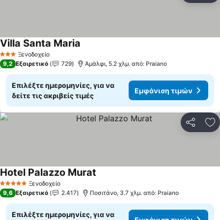
Villa Santa Maria
Ξενοδοχείο
3 Αστέρια
9,2
Εξαιρετικό
729
Αμάλφι, 5.2 χλμ. από: Praiano
Επιλέξτε ημερομηνίες, για να
Εμφάνιση τιμών
δείτε τις ακριβείς τιμές
Κοινοποί
Πρ
Hotel Palazzo Murat
Ξενοδοχείο
5 Αστέρια
9,6
Εξαιρετικό
2.417
Ποσιτάνο, 3.7 χλμ. από: Praiano
Επιλέξτε ημερομηνίες, για να
Εμφάνιση τιμών