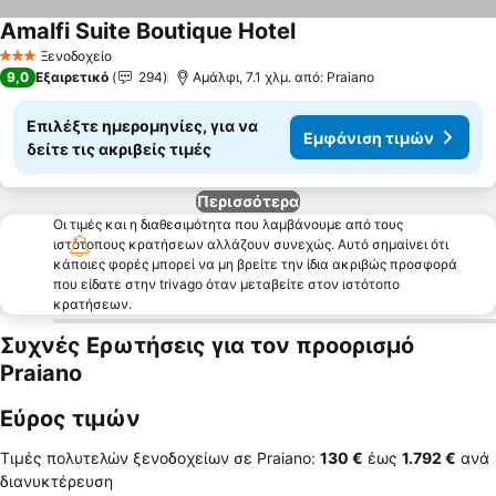
Amalfi Suite Boutique Hotel
Ξενοδοχείο
3 Αστέρια
9,0
Εξαιρετικό
294
Αμάλφι, 7.1 χλμ. από: Praiano
Επιλέξτε ημερομηνίες, για να
Εμφάνιση τιμών
δείτε τις ακριβείς τιμές
Περισσότερα
Οι τιμές και η διαθεσιμότητα που λαμβάνουμε από τους
ιστότοπους κρατήσεων αλλάζουν συνεχώς. Αυτό σημαίνει ότι
κάποιες φορές μπορεί να μη βρείτε την ίδια ακριβώς προσφορά
που είδατε στην trivago όταν μεταβείτε στον ιστότοπο
κρατήσεων.
Συχνές Ερωτήσεις για τον προορισμό
Praiano
Εύρος τιμών
Τιμές πολυτελών ξενοδοχείων σε Praiano:
‎130 €
έως
‎1.792 €
ανά
διανυκτέρευση