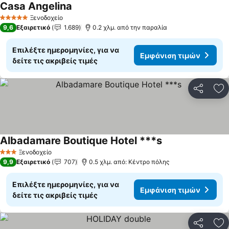
Casa Angelina
Ξενοδοχείο
5 Αστέρια
9,6
Εξαιρετικό
1.689
0.2 χλμ. από την παραλία
Επιλέξτε ημερομηνίες, για να
Εμφάνιση τιμών
δείτε τις ακριβείς τιμές
Κοινοποί
Πρ
Albadamare Boutique Hotel ***s
Ξενοδοχείο
3 Αστέρια
9,9
Εξαιρετικό
707
0.5 χλμ. από: Κέντρο πόλης
Επιλέξτε ημερομηνίες, για να
Εμφάνιση τιμών
δείτε τις ακριβείς τιμές
Κοινοποί
Πρ