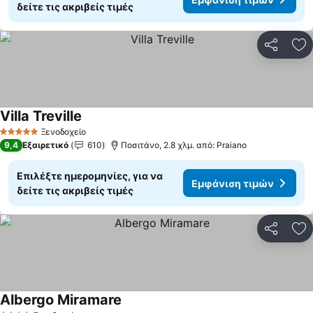
δείτε τις ακριβείς τιμές
Κοινοποί
Πρ
Villa Treville
Ξενοδοχείο
5 Αστέρια
9,4
Εξαιρετικό
610
Ποσιτάνο, 2.8 χλμ. από: Praiano
Επιλέξτε ημερομηνίες, για να
Εμφάνιση τιμών
δείτε τις ακριβείς τιμές
Κοινοποί
Πρ
Albergo Miramare