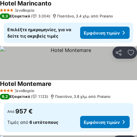
Hotel Marincanto
Ξενοδοχείο
4 Αστέρια
9,3
Εξαιρετικό
3.004
Ποσιτάνο, 3.4 χλμ. από: Praiano
Επιλέξτε ημερομηνίες, για να
Εμφάνιση τιμών
δείτε τις ακριβείς τιμές
Κοινοποί
Πρ
Hotel Montemare
Ξενοδοχείο
4 Αστέρια
9,2
Εξαιρετικό
1.123
Ποσιτάνο, 3.8 χλμ. από: Praiano
957 €
Από
Τιμές από
6 ιστότοπους
Εμφάνιση τιμών