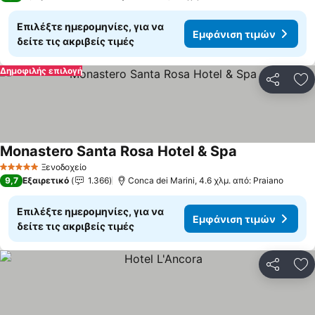
Επιλέξτε ημερομηνίες, για να
Εμφάνιση τιμών
δείτε τις ακριβείς τιμές
Δημοφιλής επιλογή
Κοινοποί
Πρ
Monastero Santa Rosa Hotel & Spa
Ξενοδοχείο
5 Αστέρια
9,7
Εξαιρετικό
1.366
Conca dei Marini, 4.6 χλμ. από: Praiano
Επιλέξτε ημερομηνίες, για να
Εμφάνιση τιμών
δείτε τις ακριβείς τιμές
Κοινοποί
Πρ