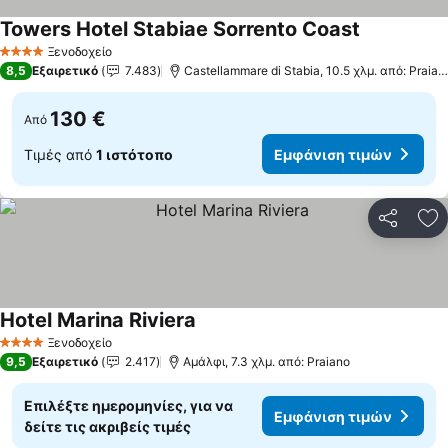
Towers Hotel Stabiae Sorrento Coast
Ξενοδοχείο
4 Αστέρια
8,5
Εξαιρετικό
7.483
Castellammare di Stabia, 10.5 χλμ. από: Praiano
130 €
Από
Τιμές από
1 ιστότοπο
Εμφάνιση τιμών
Κοινοποί
Πρ
Hotel Marina Riviera
Ξενοδοχείο
4 Αστέρια
9,5
Εξαιρετικό
2.417
Αμάλφι, 7.3 χλμ. από: Praiano
Επιλέξτε ημερομηνίες, για να
Εμφάνιση τιμών
δείτε τις ακριβείς τιμές