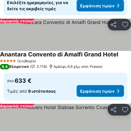
Επιλέξτε ημερομηνίες, για να
Εμφάνιση τιμών
δείτε τις ακριβείς τιμές
Δημοφιλής επιλογή
Κοινοποί
Πρ
Anantara Convento di Amalfi Grand Hotel
Ξενοδοχείο
5 Αστέρια
9,4
Εξαιρετικό
3.716
Αμάλφι, 6.6 χλμ. από: Praiano
633 €
Από
Τιμές από
9 ιστότοπους
Εμφάνιση τιμών
Δημοφιλής επιλογή
Κοινοποί
Πρ