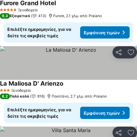
Furore Grand Hotel
Ξενοδοχείο
5 Αστέρια
9,3
Εξαιρετικό
413
Furore, 2.1 χλμ. από: Praiano
Επιλέξτε ημερομηνίες, για να
Εμφάνιση τιμών
δείτε τις ακριβείς τιμές
Κοινοποί
Πρ
La Maliosa D' Arienzo
Ξενοδοχείο
3 Αστέρια
8,2
Πολύ καλό
816
Ποσιτάνο, 2.7 χλμ. από: Praiano
Επιλέξτε ημερομηνίες, για να
Εμφάνιση τιμών
δείτε τις ακριβείς τιμές
Κοινοποί
Πρ