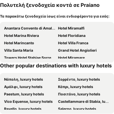
κατοικίδι
α
Πολυτελή ξενοδοχεία κοντά σε Praiano
α
Τα παρακάτω ξενοδοχεία ίσως είναι ενδιαφέροντα για εσάς:
Anantara Convento di Amalfi Grand Hotel
Hotel Miramalfi
Hotel Marina Riviera
Hotel Floridiana
Hotel Marincanto
Hotel Villa Franca
Villa Santa Maria
Grand Hotel Angiolieri
Towers Hotel Stabiae Sorrento Coast
Hotel Miramare
Other popular destinations with luxury hotels
Furore Grand Hotel
Ravello Art Hotel Marmorata
Grand Hotel La Sonrisa
Grand Hotel Excelsior Vittoria
Νάπολη, luxury hotels
Σορρέντο, luxury hotels
Hotel Piccolo Sant'Andrea
Hotel Royal Prisco
Αμάλφι, luxury hotels
Κάπρι, luxury hotels
Amalfi Suite Boutique Hotel
Do' Petro Relax & Pool
Paestum, luxury hotels
Ποσιτάνο, luxury hotels
Hotel Mary
Hotel Nice
Vico Equense, luxury hotels
Castellammare di Stabia, luxury hotels
Relais Paradiso
Le Sirenuse
Ravello, luxury hotels
Salerno, luxury hotels
Hotel Palazzo Murat
Hotel Montemare