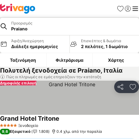
Αγαπημέν
Σύνδε
Με
Προορισμός
Praiano
Άφιξη/Αναχώρηση
Επισκέπτες & δωμάτια
Διάλεξε ημερομηνίες
2 πελάτες, 1 δωμάτιο
Ταξινόμηση
Φιλτράρισμα
Χάρτης
Πολυτελή ξενοδοχεία σε Praiano, Ιταλία
Πώς οι πληρωμές σε εμάς επηρεάζουν την κατάταξη
Δημοφιλής επιλογή
Κοινοποί
Πρ
Grand Hotel Tritone
Ξενοδοχείο
5 Αστέρια
9,6
Εξαιρετικό
1.808
0.4 χλμ. από την παραλία