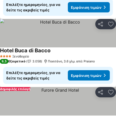
Επιλέξτε ημερομηνίες, για να
Εμφάνιση τιμών
δείτε τις ακριβείς τιμές
Κοινοποί
Πρ
Hotel Buca di Bacco
Ξενοδοχείο
4 Αστέρια
9,5
Εξαιρετικό
3.058
Ποσιτάνο, 3.6 χλμ. από: Praiano
Επιλέξτε ημερομηνίες, για να
Εμφάνιση τιμών
δείτε τις ακριβείς τιμές
Δημοφιλής επιλογή
Κοινοποί
Πρ