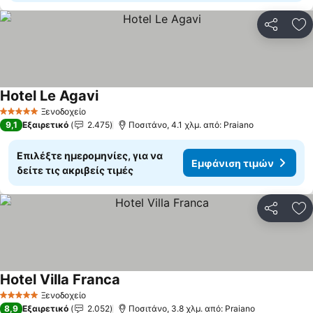
Κοινοποί
Πρ
Hotel Le Agavi
Ξενοδοχείο
5 Αστέρια
9,1
Εξαιρετικό
2.475
Ποσιτάνο, 4.1 χλμ. από: Praiano
Επιλέξτε ημερομηνίες, για να
Εμφάνιση τιμών
δείτε τις ακριβείς τιμές
Κοινοποί
Πρ
Hotel Villa Franca
Ξενοδοχείο
5 Αστέρια
8,9
Εξαιρετικό
2.052
Ποσιτάνο, 3.8 χλμ. από: Praiano