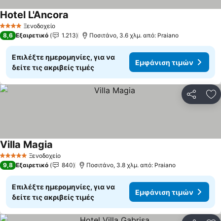
Hotel L'Ancora
Ξενοδοχείο
4 Αστέρια
8,6
Εξαιρετικό
1.213
Ποσιτάνο, 3.6 χλμ. από: Praiano
Επιλέξτε ημερομηνίες, για να
Εμφάνιση τιμών
δείτε τις ακριβείς τιμές
Κοινοποί
Πρ
Villa Magia
Ξενοδοχείο
5 Αστέρια
9,8
Εξαιρετικό
840
Ποσιτάνο, 3.8 χλμ. από: Praiano
Επιλέξτε ημερομηνίες, για να
Εμφάνιση τιμών
δείτε τις ακριβείς τιμές