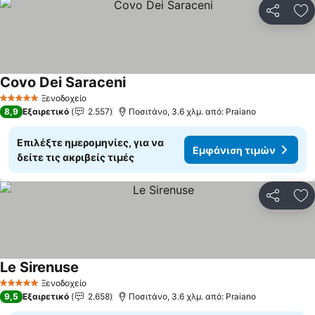
Κοινοποί
Πρ
Covo Dei Saraceni
Ξενοδοχείο
5 Αστέρια
8,9
Εξαιρετικό
2.557
Ποσιτάνο, 3.6 χλμ. από: Praiano
Επιλέξτε ημερομηνίες, για να
Εμφάνιση τιμών
δείτε τις ακριβείς τιμές
Κοινοποί
Πρ
Le Sirenuse
Ξενοδοχείο
5 Αστέρια
9,5
Εξαιρετικό
2.658
Ποσιτάνο, 3.6 χλμ. από: Praiano