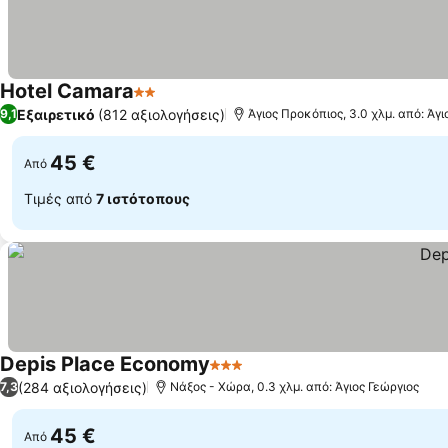
Hotel Camara
2 Αστέρια
Εξαιρετικό
(812 αξιολογήσεις)
9,1
Άγιος Προκόπιος, 3.0 χλμ. από: Άγι
45 €
Από
Τιμές από
7 ιστότοπους
Depis Place Economy
3 Αστέρια
(284 αξιολογήσεις)
7,3
Νάξος - Χώρα, 0.3 χλμ. από: Άγιος Γεώργιος
45 €
Από