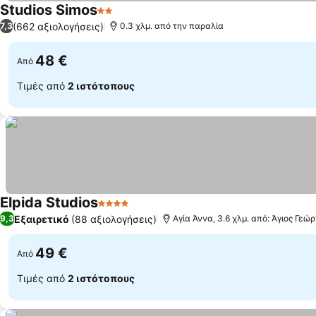
Studios Simos
2 Αστέρια
(662 αξιολογήσεις)
7,3
0.3 χλμ. από την παραλία
48 €
Από
Τιμές από
2 ιστότοπους
Elpida Studios
4 Αστέρια
Εξαιρετικό
(88 αξιολογήσεις)
9,3
Αγία Άννα, 3.6 χλμ. από: Άγιος Γεώρ
49 €
Από
Τιμές από
2 ιστότοπους