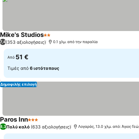
Mike's Studios
2 Αστέρια
(353 αξιολογήσεις)
7,4
0.1 χλμ. από την παραλία
51 €
Από
Τιμές από
6 ιστότοπους
Δημοφιλής επιλογή
Paros Inn
3 Αστέρια
Πολύ καλό
(633 αξιολογήσεις)
8,3
Λογαράς, 13.0 χλμ. από: Άγιος Γεώ