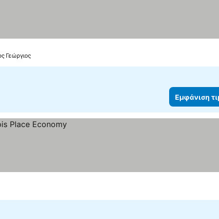
ος Γεώργιος
Εμφάνιση τ