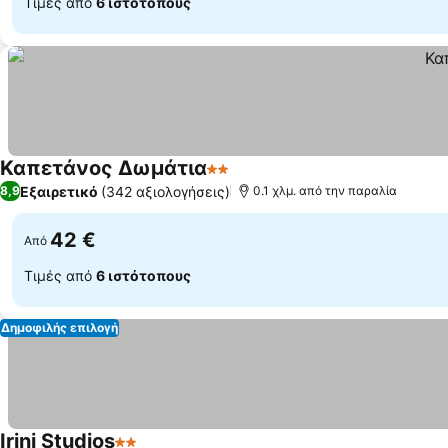
Τιμές από
6 ιστότοπους
Καπετάνος Δωμάτια
2 Αστέρια
Εξαιρετικό
(342 αξιολογήσεις)
8,9
0.1 χλμ. από την παραλία
42 €
Από
Τιμές από
6 ιστότοπους
Δημοφιλής επιλογή
Irini Studios