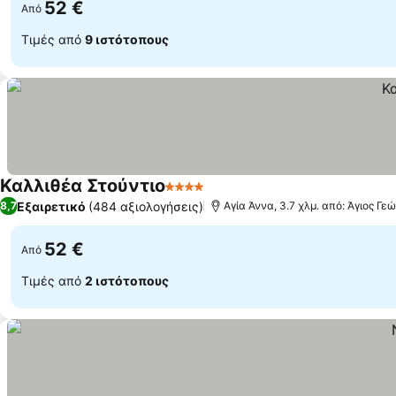
52 €
Από
Τιμές από
9 ιστότοπους
Καλλιθέα Στούντιο
4 Αστέρια
Εξαιρετικό
(484 αξιολογήσεις)
8,7
Αγία Άννα, 3.7 χλμ. από: Άγιος Γε
52 €
Από
Τιμές από
2 ιστότοπους