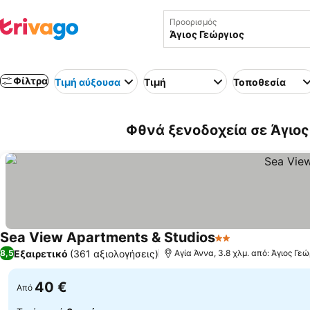
Προορισμός
Φίλτρα
Τιμή αύξουσα
Τιμή
Τοποθεσία
Φθνά ξενοδοχεία σε Άγιος
Sea View Apartments & Studios
2 Αστέρια
Εξαιρετικό
(361 αξιολογήσεις)
8,5
Αγία Άννα, 3.8 χλμ. από: Άγιος Γεώ
40 €
Από