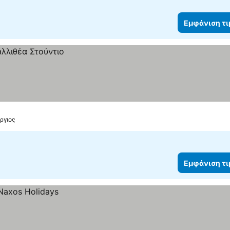
Εμφάνιση τ
ώργιος
Εμφάνιση τ