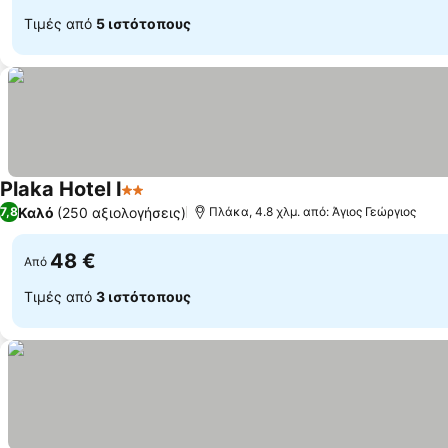
Τιμές από
5 ιστότοπους
Plaka Hotel I
2 Αστέρια
Καλό
(250 αξιολογήσεις)
7,8
Πλάκα, 4.8 χλμ. από: Άγιος Γεώργιος
48 €
Από
Τιμές από
3 ιστότοπους