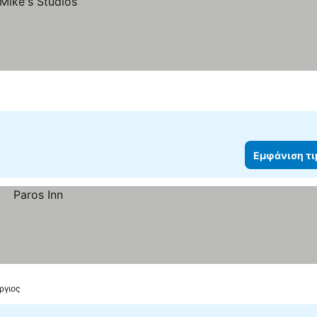
Εμφάνιση τ
ργιος