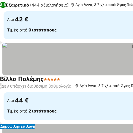
2 Αστέρια
Εξαιρετικό
(444 αξιολογήσεις)
8,6
Αγία Άννα, 3.7 χλμ. από: Άγιος Γε
42 €
Από
Τιμές από
9 ιστότοπους
Βίλλα Πολέμης
5 Αστέρια
Δεν υπάρχει διαθέσιμη βαθμολογία
/
Αγία Άννα, 3.7 χλμ. από: Άγιος 
44 €
Από
Τιμές από
2 ιστότοπους
Δημοφιλής επιλογή