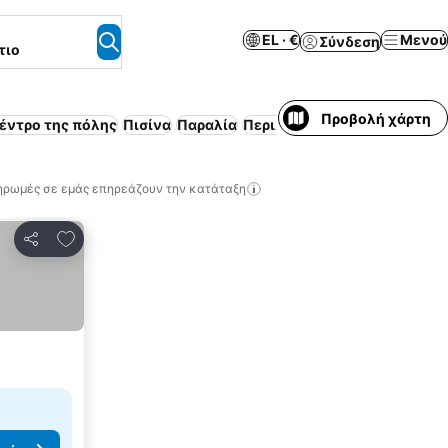
EL · €
Μενού
Σύνδεση
τιο
Προβολή χάρτη
έντρο της πόλης
Πισίνα
Παραλία
Περιλαμβάνεται πρωινό
Κλι
ηρωμές σε εμάς επηρεάζουν την κατάταξη
Προσθήκη στα αγαπημένα
Κοινοποίηση