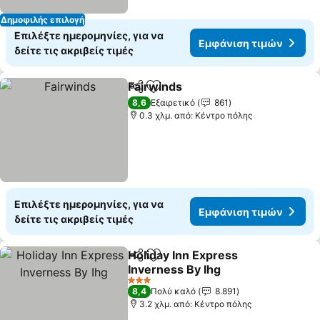
Δημοφιλής επιλογή
Επιλέξτε ημερομηνίες, για να
Εμφάνιση τιμών
δείτε τις ακριβείς τιμές
Fairwinds
Κοινοποίηση
Προσθήκη στα αγαπημένα
8,6
Εξαιρετικό
861
0.3 χλμ. από: Κέντρο πόλης
Επιλέξτε ημερομηνίες, για να
Εμφάνιση τιμών
δείτε τις ακριβείς τιμές
Holiday Inn Express
Κοινοποίηση
Προσθήκη στα αγαπημένα
Inverness By Ihg
3 Αστέρια
8,4
Πολύ καλό
8.891
3.2 χλμ. από: Κέντρο πόλης