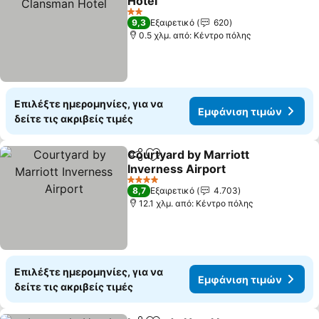
Hotel
2 Αστέρια
9,3
Εξαιρετικό
620
0.5 χλμ. από: Κέντρο πόλης
Επιλέξτε ημερομηνίες, για να
Εμφάνιση τιμών
δείτε τις ακριβείς τιμές
Courtyard by Marriott
Κοινοποίηση
Προσθήκη στα αγαπημένα
Inverness Airport
4 Αστέρια
8,7
Εξαιρετικό
4.703
12.1 χλμ. από: Κέντρο πόλης
Επιλέξτε ημερομηνίες, για να
Εμφάνιση τιμών
δείτε τις ακριβείς τιμές