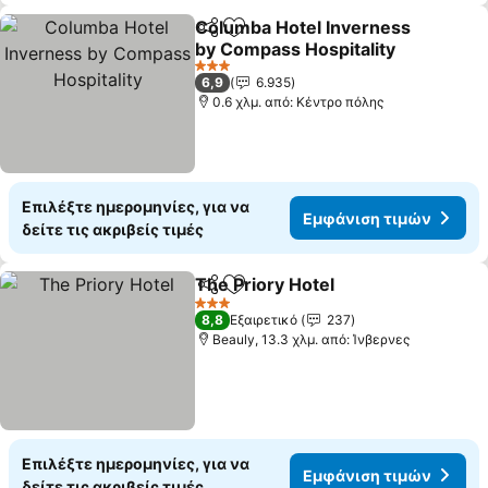
Columba Hotel Inverness
Κοινοποίηση
Προσθήκη στα αγαπημένα
by Compass Hospitality
3 Αστέρια
6,9
6.935
0.6 χλμ. από: Κέντρο πόλης
Επιλέξτε ημερομηνίες, για να
Εμφάνιση τιμών
δείτε τις ακριβείς τιμές
The Priory Hotel
Κοινοποίηση
Προσθήκη στα αγαπημένα
3 Αστέρια
8,8
Εξαιρετικό
237
Beauly, 13.3 χλμ. από: Ίνβερνες
Επιλέξτε ημερομηνίες, για να
Εμφάνιση τιμών
δείτε τις ακριβείς τιμές