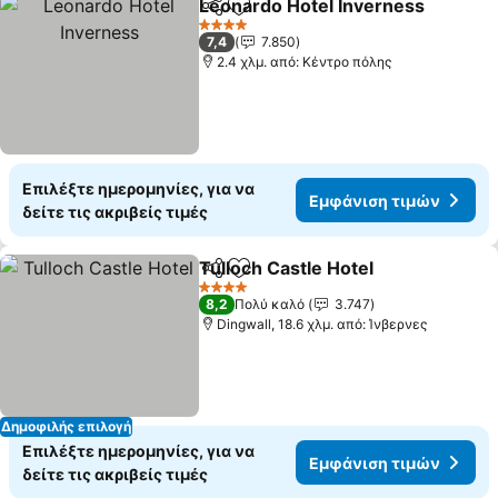
Leonardo Hotel Inverness
Κοινοποίηση
Προσθήκη στα αγαπημένα
4 Αστέρια
7,4
7.850
2.4 χλμ. από: Κέντρο πόλης
Επιλέξτε ημερομηνίες, για να
Εμφάνιση τιμών
δείτε τις ακριβείς τιμές
Tulloch Castle Hotel
Κοινοποίηση
Προσθήκη στα αγαπημένα
4 Αστέρια
8,2
Πολύ καλό
3.747
Dingwall, 18.6 χλμ. από: Ίνβερνες
Δημοφιλής επιλογή
Επιλέξτε ημερομηνίες, για να
Εμφάνιση τιμών
δείτε τις ακριβείς τιμές