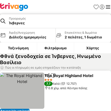
Αγαπημέν
Σύνδε
Με
Προορισμός
Ίνβερνες
Άφιξη/Αναχώρηση
Επισκέπτες & δωμάτια
Διάλεξε ημερομηνίες
2 πελάτες, 1 δωμάτιο
Ταξινόμηση
Φιλτράρισμα
Χάρτης
Φθνά ξενοδοχεία σε Ίνβερνες, Ηνωμένο
Βασίλειο
Πώς οι πληρωμές σε εμάς επηρεάζουν την κατάταξη
The Royal Highland Hotel
Κοινοποίηση
Προσθήκη στα αγαπημένα
3 Αστέρια
7,7
Καλό
12.757
0.8 χλμ. από: Κέντρο πόλης
Δημοφιλής επιλογή