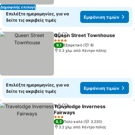
Δημοφιλής επιλογή
Επιλέξτε ημερομηνίες, για να
Εμφάνιση τιμών
δείτε τις ακριβείς τιμές
Queen Street Townhouse
Κοινοποίηση
Προσθήκη στα αγαπημένα
4 Αστέρια
9,1
Εξαιρετικό
8
0.3 χλμ. από: Κέντρο πόλης
Επιλέξτε ημερομηνίες, για να
Εμφάνιση τιμών
δείτε τις ακριβείς τιμές
Travelodge Inverness
Κοινοποίηση
Προσθήκη στα αγαπημένα
Fairways
3 Αστέρια
8,3
Πολύ καλό
3.230
3.2 χλμ. από: Κέντρο πόλης