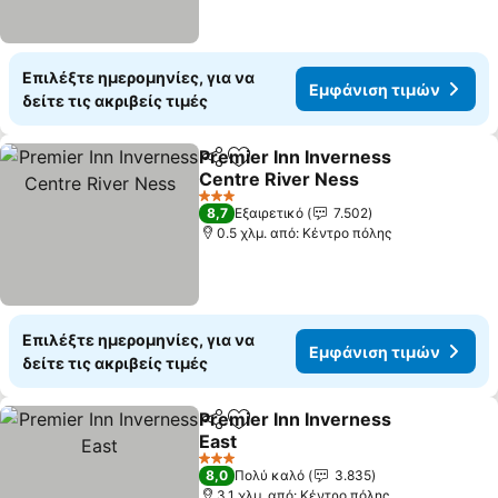
Επιλέξτε ημερομηνίες, για να
Εμφάνιση τιμών
δείτε τις ακριβείς τιμές
Premier Inn Inverness
Κοινοποίηση
Προσθήκη στα αγαπημένα
Centre River Ness
3 Αστέρια
8,7
Εξαιρετικό
7.502
0.5 χλμ. από: Κέντρο πόλης
Επιλέξτε ημερομηνίες, για να
Εμφάνιση τιμών
δείτε τις ακριβείς τιμές
Premier Inn Inverness
Κοινοποίηση
Προσθήκη στα αγαπημένα
East
3 Αστέρια
8,0
Πολύ καλό
3.835
3.1 χλμ. από: Κέντρο πόλης