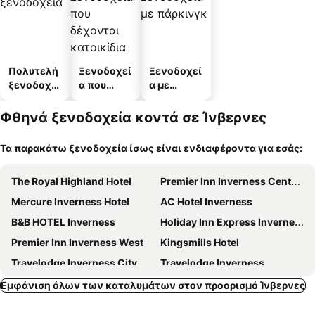
Πολυτελή
Ξενοδοχεί
Ξενοδοχεί
ξενοδοχεί
α που
α με
α
δέχονται
πάρκινγκ
κατοικίδι
Φθηνά ξενοδοχεία κοντά σε Ίνβερνες
α
Τα παρακάτω ξενοδοχεία ίσως είναι ενδιαφέροντα για εσάς:
The Royal Highland Hotel
Premier Inn Inverness Centre River Ness
Mercure Inverness Hotel
AC Hotel Inverness
B&B HOTEL Inverness
Holiday Inn Express Inverness By Ihg
Premier Inn Inverness West
Kingsmills Hotel
Travelodge Inverness City Centre Hotel
Travelodge Inverness
Courtyard by Marriott Inverness Airport
River Ness Hotel, a member of Radisson Individuals
Εμφάνιση όλων των καταλυμάτων στον προορισμό Ίνβερνες
UHI Inverness - Campus Accommodation
Travelodge Inverness Fairways