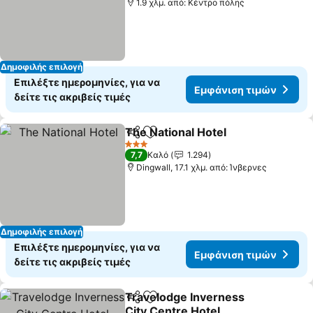
1.9 χλμ. από: Κέντρο πόλης
Δημοφιλής επιλογή
Επιλέξτε ημερομηνίες, για να
Εμφάνιση τιμών
δείτε τις ακριβείς τιμές
The National Hotel
Κοινοποίηση
Προσθήκη στα αγαπημένα
3 Αστέρια
7,7
Καλό
1.294
Dingwall, 17.1 χλμ. από: Ίνβερνες
Δημοφιλής επιλογή
Επιλέξτε ημερομηνίες, για να
Εμφάνιση τιμών
δείτε τις ακριβείς τιμές
Travelodge Inverness
Κοινοποίηση
Προσθήκη στα αγαπημένα
City Centre Hotel