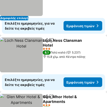
Δημοφιλής επιλογή
Επιλέξτε ημερομηνίες, για να
Εμφάνιση τιμών
δείτε τις ακριβείς τιμές
Loch Ness Clansman
Κοινοποίηση
Προσθήκη στα αγαπημένα
Hotel
3 Αστέρια
8,1
Πολύ καλό
5.237
15.8 χλμ. από: Κέντρο πόλης
Επιλέξτε ημερομηνίες, για να
Εμφάνιση τιμών
δείτε τις ακριβείς τιμές
Glen Mhor Hotel &
Κοινοποίηση
Προσθήκη στα αγαπημένα
Apartments
3 Αστέρια