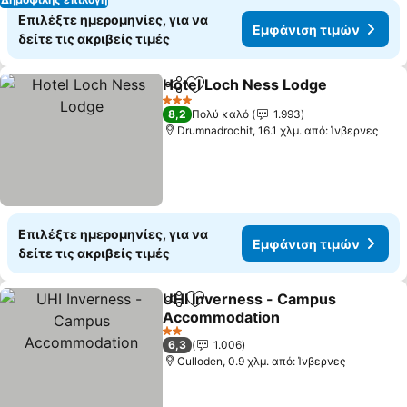
Επιλέξτε ημερομηνίες, για να
Εμφάνιση τιμών
δείτε τις ακριβείς τιμές
Hotel Loch Ness Lodge
Κοινοποίηση
Προσθήκη στα αγαπημένα
3 Αστέρια
8,2
Πολύ καλό
1.993
Drumnadrochit, 16.1 χλμ. από: Ίνβερνες
Επιλέξτε ημερομηνίες, για να
Εμφάνιση τιμών
δείτε τις ακριβείς τιμές
UHI Inverness - Campus
Κοινοποίηση
Προσθήκη στα αγαπημένα
Accommodation
2 Αστέρια
6,3
1.006
Culloden, 0.9 χλμ. από: Ίνβερνες