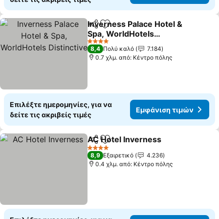
Inverness Palace Hotel &
Κοινοποίηση
Προσθήκη στα αγαπημένα
Spa, WorldHotels
Distinctive
4 Αστέρια
8,4
Πολύ καλό
7.184
0.7 χλμ. από: Κέντρο πόλης
Επιλέξτε ημερομηνίες, για να
Εμφάνιση τιμών
δείτε τις ακριβείς τιμές
AC Hotel Inverness
Κοινοποίηση
Προσθήκη στα αγαπημένα
4 Αστέρια
8,9
Εξαιρετικό
4.236
0.4 χλμ. από: Κέντρο πόλης