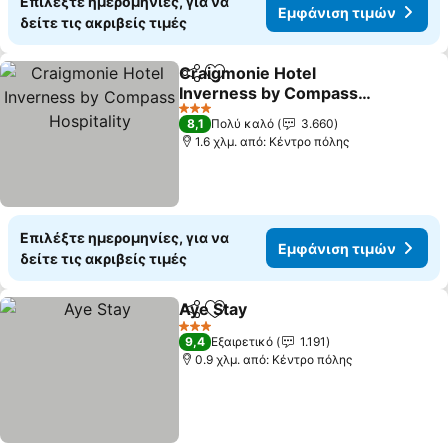
Επιλέξτε ημερομηνίες, για να
Εμφάνιση τιμών
δείτε τις ακριβείς τιμές
Craigmonie Hotel
Κοινοποίηση
Προσθήκη στα αγαπημένα
Inverness by Compass
Hospitality
3 Αστέρια
8,1
Πολύ καλό
3.660
1.6 χλμ. από: Κέντρο πόλης
Επιλέξτε ημερομηνίες, για να
Εμφάνιση τιμών
δείτε τις ακριβείς τιμές
Aye Stay
Κοινοποίηση
Προσθήκη στα αγαπημένα
3 Αστέρια
9,4
Εξαιρετικό
1.191
0.9 χλμ. από: Κέντρο πόλης