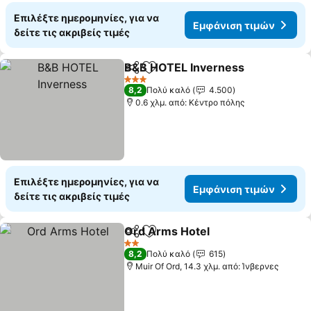
Επιλέξτε ημερομηνίες, για να
Εμφάνιση τιμών
δείτε τις ακριβείς τιμές
B&B HOTEL Inverness
Κοινοποίηση
Προσθήκη στα αγαπημένα
3 Αστέρια
8,2
Πολύ καλό
4.500
0.6 χλμ. από: Κέντρο πόλης
Επιλέξτε ημερομηνίες, για να
Εμφάνιση τιμών
δείτε τις ακριβείς τιμές
Ord Arms Hotel
Κοινοποίηση
Προσθήκη στα αγαπημένα
2 Αστέρια
8,2
Πολύ καλό
615
Muir Of Ord, 14.3 χλμ. από: Ίνβερνες