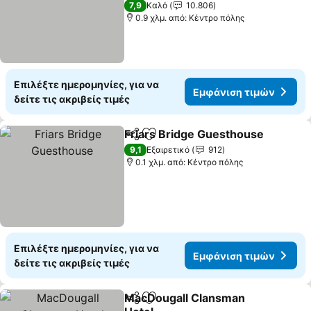
7,9
Καλό
10.806
0.9 χλμ. από: Κέντρο πόλης
Επιλέξτε ημερομηνίες, για να
Εμφάνιση τιμών
δείτε τις ακριβείς τιμές
Friars Bridge Guesthouse
Κοινοποίηση
Προσθήκη στα αγαπημένα
9,1
Εξαιρετικό
912
0.1 χλμ. από: Κέντρο πόλης
Επιλέξτε ημερομηνίες, για να
Εμφάνιση τιμών
δείτε τις ακριβείς τιμές
MacDougall Clansman
Κοινοποίηση
Προσθήκη στα αγαπημένα