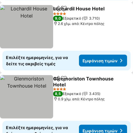
Lochardil House Hotel
Κοινοποίηση
Προσθήκη στα αγαπημένα
4 Αστέρια
9,0
Εξαιρετικό
3.710
2.6 χλμ. από: Κέντρο πόλης
Επιλέξτε ημερομηνίες, για να
Εμφάνιση τιμών
δείτε τις ακριβείς τιμές
Glenmoriston Townhouse
Κοινοποίηση
Προσθήκη στα αγαπημένα
Hotel
4 Αστέρια
8,5
Εξαιρετικό
3.435
0.9 χλμ. από: Κέντρο πόλης
Επιλέξτε ημερομηνίες, για να
Εμφάνιση τιμών