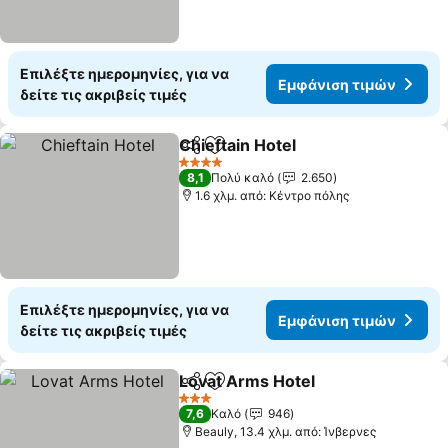
Επιλέξτε ημερομηνίες, για να
Εμφάνιση τιμών
δείτε τις ακριβείς τιμές
Chieftain Hotel
Κοινοποίηση
Προσθήκη στα αγαπημένα
4 Αστέρια
8,1
Πολύ καλό
2.650
1.6 χλμ. από: Κέντρο πόλης
Επιλέξτε ημερομηνίες, για να
Εμφάνιση τιμών
δείτε τις ακριβείς τιμές
Lovat Arms Hotel
Κοινοποίηση
Προσθήκη στα αγαπημένα
3 Αστέρια
7,6
Καλό
946
Beauly, 13.4 χλμ. από: Ίνβερνες