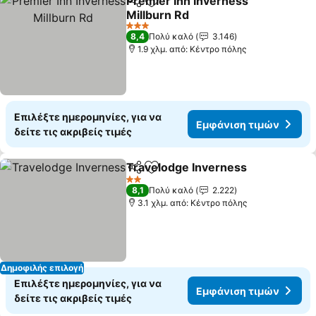
Premier Inn Inverness
Κοινοποίηση
Προσθήκη στα αγαπημένα
Millburn Rd
3 Αστέρια
8,4
Πολύ καλό
3.146
1.9 χλμ. από: Κέντρο πόλης
Επιλέξτε ημερομηνίες, για να
Εμφάνιση τιμών
δείτε τις ακριβείς τιμές
Travelodge Inverness
Κοινοποίηση
Προσθήκη στα αγαπημένα
2 Αστέρια
8,1
Πολύ καλό
2.222
3.1 χλμ. από: Κέντρο πόλης
Δημοφιλής επιλογή
Επιλέξτε ημερομηνίες, για να
Εμφάνιση τιμών
δείτε τις ακριβείς τιμές