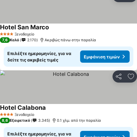
Hotel San Marco
Εμφάνιση τιμών
Ξενοδοχείο
4 Αστέρια
7,6
Καλό
2.170
Ακριβώς πάνω στην παραλία
Επιλέξτε ημερομηνίες, για να
Εμφάνιση τιμών
δείτε τις ακριβείς τιμές
Κοινοποί
Πρ
Hotel Calabona
Εμφάνιση τιμών
Ξενοδοχείο
4 Αστέρια
8,6
Εξαιρετικό
3.345
0.1 χλμ. από την παραλία
Επιλέξτε ημερομηνίες, για να