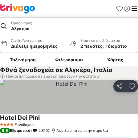
Αγαπημέν
Σύνδε
Με
Προορισμός
Αλγκέρο
Άφιξη/Αναχώρηση
Επισκέπτες & δωμάτια
Διάλεξε ημερομηνίες
2 πελάτες, 1 δωμάτιο
Ταξινόμηση
Φιλτράρισμα
Χάρτης
Φθνά ξενοδοχεία σε Αλγκέρο, Ιταλία
Πώς οι πληρωμές σε εμάς επηρεάζουν την κατάταξη
Κοινοποί
Πρ
Hotel Dei Pini
Εμφάνιση τιμών
Ξενοδοχείο
4 Αστέρια
8,5
Εξαιρετικό
2.810
Ακριβώς πάνω στην παραλία