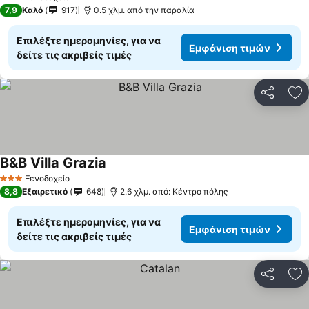
3 Αστέρια
7,9
Καλό
917
0.5 χλμ. από την παραλία
Επιλέξτε ημερομηνίες, για να
Εμφάνιση τιμών
δείτε τις ακριβείς τιμές
Κοινοποί
Πρ
B&B Villa Grazia
Εμφάνιση τιμών
Ξενοδοχείο
3 Αστέρια
8,8
Εξαιρετικό
648
2.6 χλμ. από: Κέντρο πόλης
Επιλέξτε ημερομηνίες, για να
Εμφάνιση τιμών
δείτε τις ακριβείς τιμές
Κοινοποί
Πρ