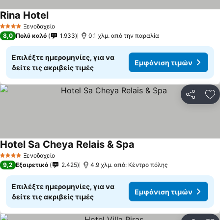
Rina Hotel
Εμφάνιση τιμών
Ξενοδοχείο
4 Αστέρια
8,0
Πολύ καλό
1.933
0.1 χλμ. από την παραλία
Επιλέξτε ημερομηνίες, για να
Εμφάνιση τιμών
δείτε τις ακριβείς τιμές
Κοινοποί
Πρ
Hotel Sa Cheya Relais & Spa
Εμφάνιση τιμών
Ξενοδοχείο
4 Αστέρια
9,2
Εξαιρετικό
2.425
4.9 χλμ. από: Κέντρο πόλης
Επιλέξτε ημερομηνίες, για να
Εμφάνιση τιμών
δείτε τις ακριβείς τιμές