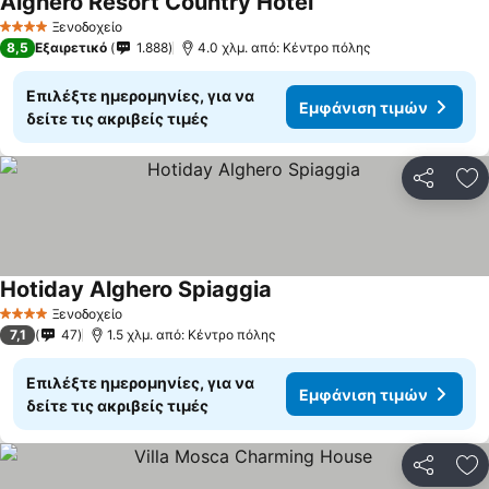
Alghero Resort Country Hotel
Εμφάνιση τιμών
Ξενοδοχείο
4 Αστέρια
8,5
Εξαιρετικό
1.888
4.0 χλμ. από: Κέντρο πόλης
Επιλέξτε ημερομηνίες, για να
Εμφάνιση τιμών
δείτε τις ακριβείς τιμές
Κοινοποί
Πρ
Hotiday Alghero Spiaggia
Εμφάνιση τιμών
Ξενοδοχείο
4 Αστέρια
7,1
47
1.5 χλμ. από: Κέντρο πόλης
Επιλέξτε ημερομηνίες, για να
Εμφάνιση τιμών
δείτε τις ακριβείς τιμές
Κοινοποί
Πρ