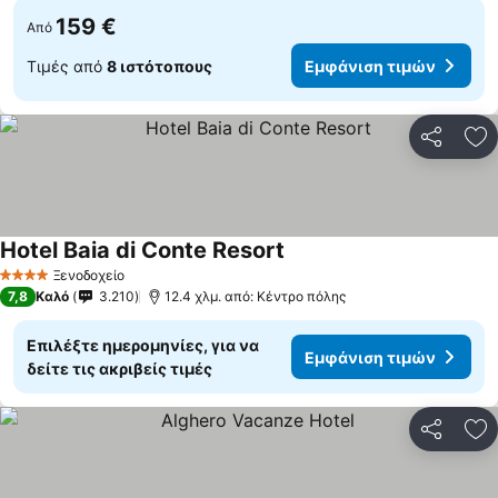
159 €
Από
Τιμές από
8 ιστότοπους
Εμφάνιση τιμών
Κοινοποί
Πρ
Hotel Baia di Conte Resort
Εμφάνιση τιμών
Ξενοδοχείο
4 Αστέρια
7,8
Καλό
3.210
12.4 χλμ. από: Κέντρο πόλης
Επιλέξτε ημερομηνίες, για να
Εμφάνιση τιμών
δείτε τις ακριβείς τιμές
Κοινοποί
Πρ