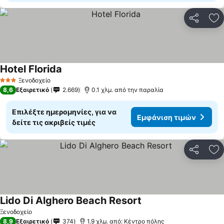
Κοινοποί
Πρ
Hotel Florida
Εμφάνιση τιμών
Ξενοδοχείο
3 Αστέρια
8,6
Εξαιρετικό
2.669
0.1 χλμ. από την παραλία
Επιλέξτε ημερομηνίες, για να
Εμφάνιση τιμών
δείτε τις ακριβείς τιμές
Κοινοποί
Πρ
Lido Di Alghero Beach Resort
Εμφάνιση τιμών
Ξενοδοχείο
8,9
Εξαιρετικό
374
1.9 χλμ. από: Κέντρο πόλης