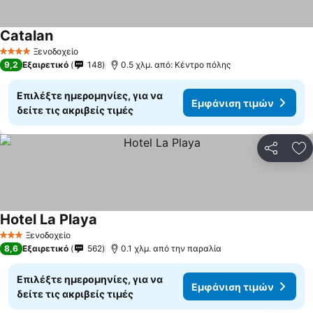
Catalan
Εμφάνιση τιμών
Ξενοδοχείο
4 Αστέρια
9,2
Εξαιρετικό
148
0.5 χλμ. από: Κέντρο πόλης
Επιλέξτε ημερομηνίες, για να
Εμφάνιση τιμών
δείτε τις ακριβείς τιμές
Κοινοποί
Πρ
Hotel La Playa
Εμφάνιση τιμών
Ξενοδοχείο
3 Αστέρια
8,6
Εξαιρετικό
562
0.1 χλμ. από την παραλία
Επιλέξτε ημερομηνίες, για να
Εμφάνιση τιμών
δείτε τις ακριβείς τιμές