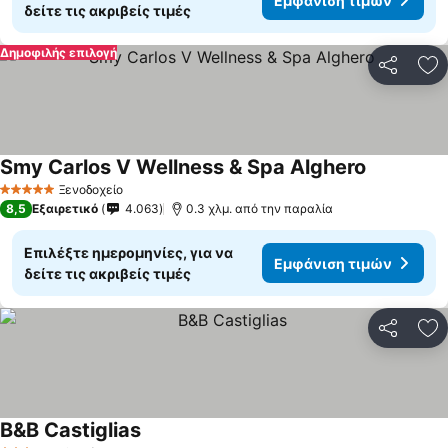
Εμφάνιση τιμών
δείτε τις ακριβείς τιμές
Δημοφιλής επιλογή
Κοινοποί
Πρ
Smy Carlos V Wellness & Spa Alghero
Εμφάνιση 
Ξενοδοχείο
5 Αστέρια
8,5
Εξαιρετικό
4.063
0.3 χλμ. από την παραλία
Επιλέξτε ημερομηνίες, για να
Εμφάνιση τιμών
δείτε τις ακριβείς τιμές
Κοινοποί
Πρ
B&B Castiglias
Εμφάνιση τιμών