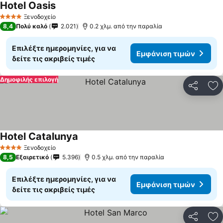
Hotel Oasis
Εμφάνιση τιμών
Ξενοδοχείο
4 Αστέρια
8,4
Πολύ καλό
2.021
0.2 χλμ. από την παραλία
Επιλέξτε ημερομηνίες, για να
Εμφάνιση τιμών
δείτε τις ακριβείς τιμές
Δημοφιλής επιλογή
Κοινοποί
Πρ
Hotel Catalunya
Εμφάνιση τιμών
Ξενοδοχείο
4 Αστέρια
8,5
Εξαιρετικό
5.396
0.5 χλμ. από την παραλία
Επιλέξτε ημερομηνίες, για να
Εμφάνιση τιμών
δείτε τις ακριβείς τιμές
Κοινοποί
Πρ