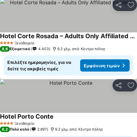
Κοινοποί
Πρ
Hotel Corte Rosada – Adults Only Affiliated by Meliá
Εμφάνιση τιμών
Ξενοδοχείο
4 Αστέρια
8,6
Εξαιρετικό
4.403
9.3 χλμ. από: Κέντρο πόλης
Επιλέξτε ημερομηνίες, για να
Εμφάνιση τιμών
δείτε τις ακριβείς τιμές
Κοινοποί
Πρ
Hotel Porto Conte
Εμφάνιση τιμών
Ξενοδοχείο
4 Αστέρια
8,2
Πολύ καλό
2.897
9.2 χλμ. από: Κέντρο πόλης