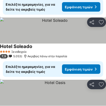
Επιλέξτε ημερομηνίες, για να
Εμφάνιση τιμών
δείτε τις ακριβείς τιμές
Κοινοποί
Πρ
Hotel Soleado
Εμφάνιση τιμών
Ξενοδοχείο
4 Αστέρια
7,3
5.053
Ακριβώς πάνω στην παραλία
Επιλέξτε ημερομηνίες, για να
Εμφάνιση τιμών
δείτε τις ακριβείς τιμές
Κοινοποί
Πρ