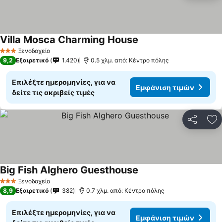
Villa Mosca Charming House
Εμφάνιση τιμών
Ξενοδοχείο
3 Αστέρια
9,2
Εξαιρετικό
1.420
0.5 χλμ. από: Κέντρο πόλης
Επιλέξτε ημερομηνίες, για να
Εμφάνιση τιμών
δείτε τις ακριβείς τιμές
Κοινοποί
Πρ
Big Fish Alghero Guesthouse
Εμφάνιση τιμών
Ξενοδοχείο
3 Αστέρια
8,9
Εξαιρετικό
382
0.7 χλμ. από: Κέντρο πόλης
Επιλέξτε ημερομηνίες, για να
Εμφάνιση τιμών