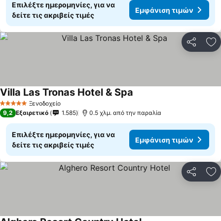
Επιλέξτε ημερομηνίες, για να
Εμφάνιση τιμών
δείτε τις ακριβείς τιμές
Κοινοποί
Πρ
Villa Las Tronas Hotel & Spa
Εμφάνιση τιμών
Ξενοδοχείο
5 Αστέρια
9,2
Εξαιρετικό
1.585
0.5 χλμ. από την παραλία
Επιλέξτε ημερομηνίες, για να
Εμφάνιση τιμών
δείτε τις ακριβείς τιμές
Κοινοποί
Πρ