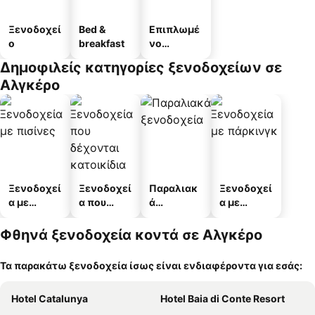
Ξενοδοχεί
Bed &
Επιπλωμέ
ο
breakfast
νο
διαμέρισμ
Δημοφιλείς κατηγορίες ξενοδοχείων σε
α
Αλγκέρο
Ξενοδοχεί
Ξενοδοχεί
Παραλιακ
Ξενοδοχεί
α με
α που
ά
α με
πισίνες
δέχονται
ξενοδοχεί
πάρκινγκ
κατοικίδι
α
Φθηνά ξενοδοχεία κοντά σε Αλγκέρο
α
Τα παρακάτω ξενοδοχεία ίσως είναι ενδιαφέροντα για εσάς:
Hotel Catalunya
Hotel Baia di Conte Resort