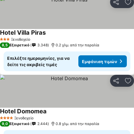
Κοινοποί
Πρ
Hotel Villa Piras
Εμφάνιση τιμών
Ξενοδοχείο
3 Αστέρια
8,5
Εξαιρετικό
3.348
0.2 χλμ. από την παραλία
Επιλέξτε ημερομηνίες, για να
Εμφάνιση τιμών
δείτε τις ακριβείς τιμές
Κοινοποί
Πρ
Hotel Domomea
Εμφάνιση τιμών
Ξενοδοχείο
4 Αστέρια
9,0
Εξαιρετικό
2.444
0.8 χλμ. από την παραλία