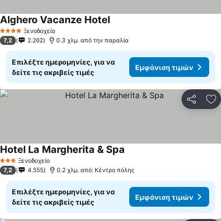
Alghero Vacanze Hotel
Εμφάνιση τιμών
Ξενοδοχείο
4 Αστέρια
7,2
2.262
0.3 χλμ. από την παραλία
Επιλέξτε ημερομηνίες, για να
Εμφάνιση τιμών
δείτε τις ακριβείς τιμές
Κοινοποί
Πρ
Hotel La Margherita & Spa
Εμφάνιση τιμών
Ξενοδοχείο
3 Αστέρια
7,2
4.555
0.2 χλμ. από: Κέντρο πόλης
Επιλέξτε ημερομηνίες, για να
Εμφάνιση τιμών
δείτε τις ακριβείς τιμές