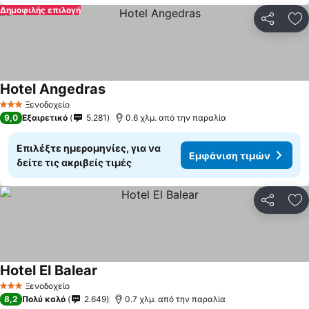
Δημοφιλής επιλογή
Κοινοποί
Πρ
Hotel Angedras
Εμφάνιση τιμών
Ξενοδοχείο
3 Αστέρια
9,0
Εξαιρετικό
5.281
0.6 χλμ. από την παραλία
Επιλέξτε ημερομηνίες, για να
Εμφάνιση τιμών
δείτε τις ακριβείς τιμές
Κοινοποί
Πρ
Hotel El Balear
Εμφάνιση τιμών
Ξενοδοχείο
3 Αστέρια
8,2
Πολύ καλό
2.649
0.7 χλμ. από την παραλία