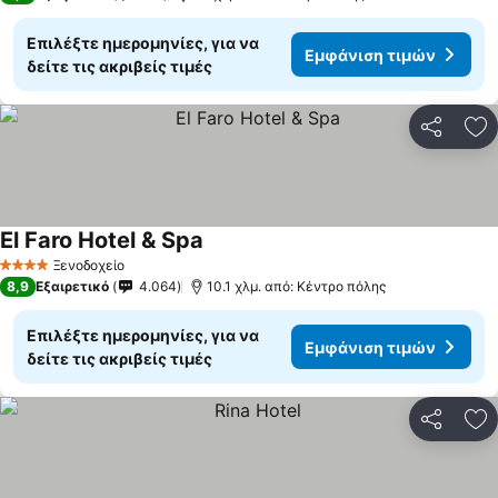
Επιλέξτε ημερομηνίες, για να
Εμφάνιση τιμών
δείτε τις ακριβείς τιμές
Κοινοποί
Πρ
El Faro Hotel & Spa
Εμφάνιση τιμών
Ξενοδοχείο
4 Αστέρια
8,9
Εξαιρετικό
4.064
10.1 χλμ. από: Κέντρο πόλης
Επιλέξτε ημερομηνίες, για να
Εμφάνιση τιμών
δείτε τις ακριβείς τιμές
Κοινοποί
Πρ