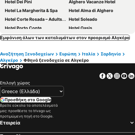
Hotel Dei Pini
Alghero Vacanze Hotel
Hotel La Margherita & Spa
Hotel Alma di Alghero
Hotel Corte Rosada – Adults Only Affiliated by Meliá
Hotel Soleado
Hotel Porto Conte
Hotel Oasis
Hotel San Marco
Smy Carlos V Wellness & Spa Alghero
Εμφάνιση όλων των καταλυμάτων στον προορισμό Αλγκέρο
Hotel Angedras
Hotel Calabona
Αναζήτηση Ξενοδοχείων
Ευρώπη
Ιταλία
Σαρδηνία
B&B Castiglias
B&B Villa Grazia
Αλγκέρο
Φθηνά ξενοδοχεία σε Αλγκέρο
San Francesco Heritage Hotel
Hotel San Giuan
Residence With Pool In Alghero
Facebook
Twitter
Insta
Yo
Επιλογή χώρας
Προσθήκη στο Google
Βρείτε εύκολα τα αποτελέσματά
μας: προσθέστε το trivago ως
προτιμώμενη πηγή στο Google.
Εταιρεία