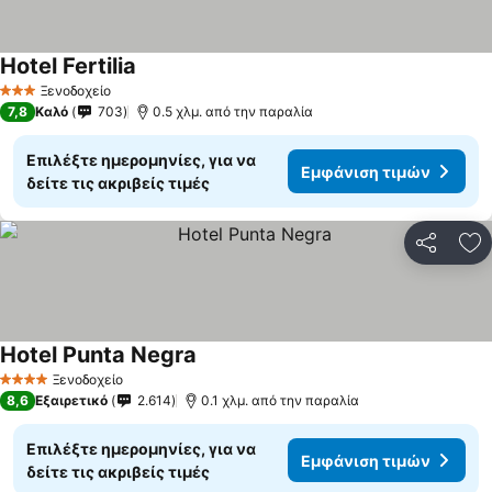
Hotel Fertilia
Εμφάνιση τιμών
Ξενοδοχείο
3 Αστέρια
7,8
Καλό
703
0.5 χλμ. από την παραλία
Επιλέξτε ημερομηνίες, για να
Εμφάνιση τιμών
δείτε τις ακριβείς τιμές
Κοινοποί
Πρ
Hotel Punta Negra
Εμφάνιση τιμών
Ξενοδοχείο
4 Αστέρια
8,6
Εξαιρετικό
2.614
0.1 χλμ. από την παραλία
Επιλέξτε ημερομηνίες, για να
Εμφάνιση τιμών
δείτε τις ακριβείς τιμές