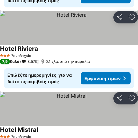
δείτε τις ακριβείς τιμές
Κοινοποί
Πρ
Hotel Riviera
Εμφάνιση τιμών
Ξενοδοχείο
3 Αστέρια
7,9
Καλό
3.579
0.1 χλμ. από την παραλία
Επιλέξτε ημερομηνίες, για να
Εμφάνιση τιμών
δείτε τις ακριβείς τιμές
Κοινοποί
Πρ
Hotel Mistral
Εμφάνιση τιμών
Ξενοδοχείο