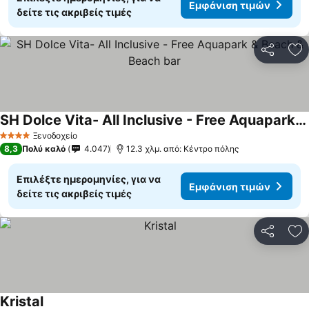
Εμφάνιση τιμών
δείτε τις ακριβείς τιμές
Κοινοποί
Πρ
SH Dolce Vita- All Inclusive - Free Aquapark & Beach & Beach bar
Ξενοδοχείο
4 Αστέρια
8,3
Πολύ καλό
4.047
12.3 χλμ. από: Κέντρο πόλης
Επιλέξτε ημερομηνίες, για να
Εμφάνιση τιμών
δείτε τις ακριβείς τιμές
Κοινοποί
Πρ
Kristal