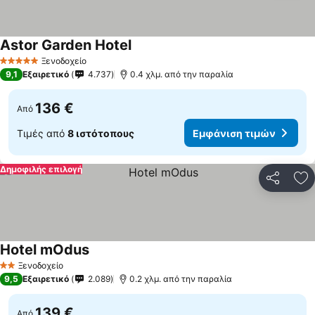
Astor Garden Hotel
Ξενοδοχείο
5 Αστέρια
9,1
Εξαιρετικό
4.737
0.4 χλμ. από την παραλία
136 €
Από
Τιμές από
8 ιστότοπους
Εμφάνιση τιμών
Δημοφιλής επιλογή
Κοινοποί
Πρ
Hotel mOdus
Ξενοδοχείο
2 Αστέρια
9,5
Εξαιρετικό
2.089
0.2 χλμ. από την παραλία
139 €
Από