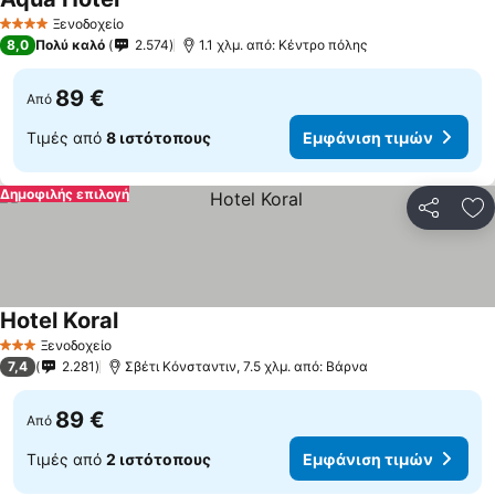
Ξενοδοχείο
4 Αστέρια
8,0
Πολύ καλό
2.574
1.1 χλμ. από: Κέντρο πόλης
89 €
Από
Τιμές από
8 ιστότοπους
Εμφάνιση τιμών
Δημοφιλής επιλογή
Κοινοποί
Πρ
Hotel Koral
Ξενοδοχείο
3 Αστέρια
7,4
2.281
Σβέτι Κόνσταντιν, 7.5 χλμ. από: Βάρνα
89 €
Από
Τιμές από
2 ιστότοπους
Εμφάνιση τιμών