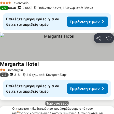
Ξενοδοχείο
4 Αστέρια
7,9
Καλό
2.955
Γκόλντεν Σαντς, 12.9 χλμ. από: Βάρνα
Επιλέξτε ημερομηνίες, για να
Εμφάνιση τιμών
δείτε τις ακριβείς τιμές
Κοινοποί
Πρ
Margarita Hotel
Ξενοδοχείο
2 Αστέρια
7,4
318
4.9 χλμ. από: Κέντρο πόλης
Επιλέξτε ημερομηνίες, για να
Εμφάνιση τιμών
δείτε τις ακριβείς τιμές
Περισσότερα
Οι τιμές και η διαθεσιμότητα που λαμβάνουμε από τους
ιστότοπους κρατήσεων αλλάζουν συνεχώς. Αυτό σημαίνει ότι