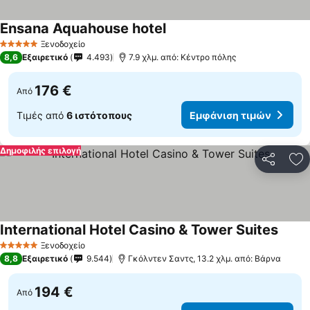
Ensana Aquahouse hotel
Ξενοδοχείο
5 Αστέρια
8,6
Εξαιρετικό
4.493
7.9 χλμ. από: Κέντρο πόλης
176 €
Από
Τιμές από
6 ιστότοπους
Εμφάνιση τιμών
Δημοφιλής επιλογή
Κοινοποί
Πρ
International Hotel Casino & Tower Suites
Ξενοδοχείο
5 Αστέρια
8,8
Εξαιρετικό
9.544
Γκόλντεν Σαντς, 13.2 χλμ. από: Βάρνα
194 €
Από