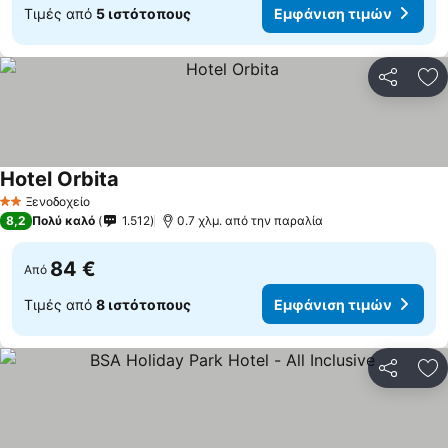
Τιμές από
5 ιστότοπους
Εμφάνιση τιμών
Κοινοποί
Πρ
Hotel Orbita
Ξενοδοχείο
2 Αστέρια
8,2
Πολύ καλό
1.512
0.7 χλμ. από την παραλία
84 €
Από
Τιμές από
8 ιστότοπους
Εμφάνιση τιμών
Κοινοποί
Πρ