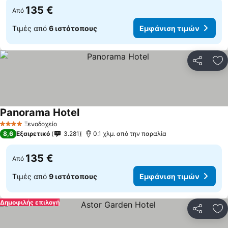
135 €
Από
Τιμές από
6 ιστότοπους
Εμφάνιση τιμών
Κοινοποί
Πρ
Panorama Hotel
Ξενοδοχείο
4 Αστέρια
8,6
Εξαιρετικό
3.281
0.1 χλμ. από την παραλία
135 €
Από
Τιμές από
9 ιστότοπους
Εμφάνιση τιμών
Δημοφιλής επιλογή
Κοινοποί
Πρ