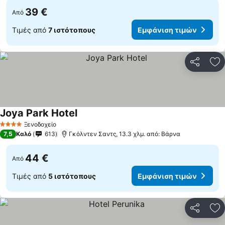
39 €
Από
Τιμές από
7 ιστότοπους
Εμφάνιση τιμών
Κοινοποί
Πρ
Joya Park Hotel
Ξενοδοχείο
4 Αστέρια
7,5
Καλό
613
Γκόλντεν Σαντς, 13.3 χλμ. από: Βάρνα
44 €
Από
Τιμές από
5 ιστότοπους
Εμφάνιση τιμών
Κοινοποί
Πρ