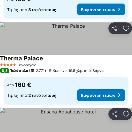
Τιμές από
8 ιστότοπους
Εμφάνιση τιμών
Κοινοποί
Πρ
Therma Palace
Ξενοδοχείο
5 Αστέρια
8,3
Πολύ καλό
2.771
Kranevo, 19.5 χλμ. από: Βάρνα
160 €
Από
Τιμές από
2 ιστότοπους
Εμφάνιση τιμών
Κοινοποί
Πρ