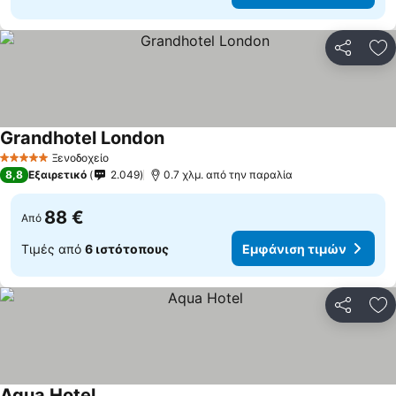
Κοινοποί
Πρ
Grandhotel London
Ξενοδοχείο
5 Αστέρια
8,8
Εξαιρετικό
2.049
0.7 χλμ. από την παραλία
88 €
Από
Τιμές από
6 ιστότοπους
Εμφάνιση τιμών
Κοινοποί
Πρ
Aqua Hotel