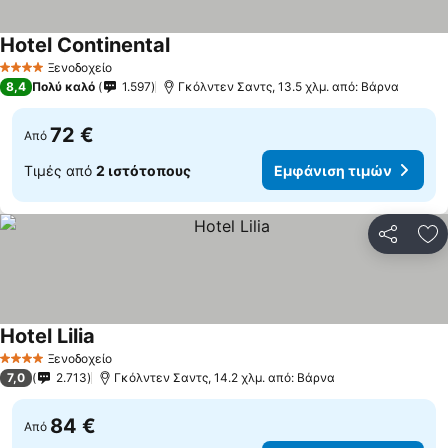
Hotel Continental
Ξενοδοχείο
4 Αστέρια
8,4
Πολύ καλό
1.597
Γκόλντεν Σαντς, 13.5 χλμ. από: Βάρνα
72 €
Από
Τιμές από
2 ιστότοπους
Εμφάνιση τιμών
Κοινοποί
Πρ
Hotel Lilia
Ξενοδοχείο
4 Αστέρια
7,0
2.713
Γκόλντεν Σαντς, 14.2 χλμ. από: Βάρνα
84 €
Από