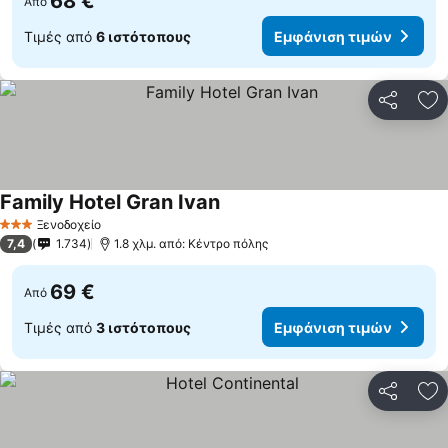
68 €
Από
Τιμές από
6 ιστότοπους
Εμφάνιση τιμών
Κοινοποί
Πρ
Family Hotel Gran Ivan
Ξενοδοχείο
3 Αστέρια
7,4
1.734
1.8 χλμ. από: Κέντρο πόλης
69 €
Από
Τιμές από
3 ιστότοπους
Εμφάνιση τιμών
Κοινοποί
Πρ