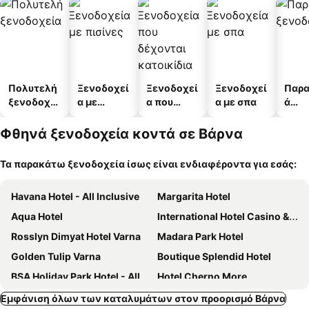
Πολυτελή
Ξενοδοχεί
Ξενοδοχεί
Ξενοδοχεί
Παρα
ξενοδοχεί
α με
α που
α με σπα
ά
α
πισίνες
δέχονται
ξενο
κατοικίδι
α
Φθηνά ξενοδοχεία κοντά σε Βάρνα
α
Τα παρακάτω ξενοδοχεία ίσως είναι ενδιαφέροντα για εσάς:
Havana Hotel - All Inclusive
Margarita Hotel
Aqua Hotel
International Hotel Casino & Tower Suites
Rosslyn Dimyat Hotel Varna
Madara Park Hotel
Golden Tulip Varna
Boutique Splendid Hotel
BSA Holiday Park Hotel - All Inclusive
Hotel Cherno More
Villa Mari Guest Rooms
Hotel Palitra
Εμφάνιση όλων των καταλυμάτων στον προορισμό Βάρνα