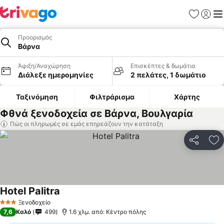
Αγαπημέν
Σύνδε
Με
Προορισμός
Βάρνα
Άφιξη/Αναχώρηση
Επισκέπτες & δωμάτια
Διάλεξε ημερομηνίες
2 πελάτες, 1 δωμάτιο
Ταξινόμηση
Φιλτράρισμα
Χάρτης
Φθνά ξενοδοχεία σε Βάρνα, Βουλγαρία
Πώς οι πληρωμές σε εμάς επηρεάζουν την κατάταξη
Κοινοποί
Πρ
Hotel Palitra
Ξενοδοχείο
3 Αστέρια
7,6
Καλό
499
1.6 χλμ. από: Κέντρο πόλης