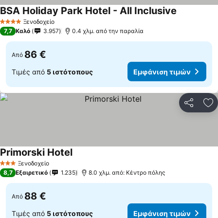
BSA Holiday Park Hotel - All Inclusive
Ξενοδοχείο
4 Αστέρια
7,7
Καλό
3.957
0.4 χλμ. από την παραλία
86 €
Από
Τιμές από
5 ιστότοπους
Εμφάνιση τιμών
Κοινοποί
Πρ
Primorski Hotel
Ξενοδοχείο
3 Αστέρια
8,7
Εξαιρετικό
1.235
8.0 χλμ. από: Κέντρο πόλης
88 €
Από
Τιμές από
5 ιστότοπους
Εμφάνιση τιμών