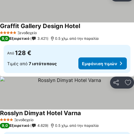
Graffit Gallery Design Hotel
Ξενοδοχείο
5 Αστέρια
9,0
Εξαιρετικό
3.421
0.5 χλμ. από την παραλία
128 €
Από
Τιμές από
7 ιστότοπους
Εμφάνιση τιμών
Κοινοποί
Πρ
Rosslyn Dimyat Hotel Varna
Ξενοδοχείο
4 Αστέρια
9,0
Εξαιρετικό
4.629
0.5 χλμ. από την παραλία