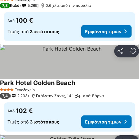
4 Αστέρια
7,8
Καλό
5.269
0.6 χλμ. από την παραλία
100 €
Από
Τιμές από
3 ιστότοπους
Εμφάνιση τιμών
Κοινοποί
Πρ
Park Hotel Golden Beach
Ξενοδοχείο
4 Αστέρια
7,4
2.233
Γκόλντεν Σαντς, 14.1 χλμ. από: Βάρνα
102 €
Από
Τιμές από
3 ιστότοπους
Εμφάνιση τιμών