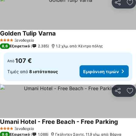
Κοινοποί
Πρ
Golden Tulip Varna
Ξενοδοχείο
4 Αστέρια
8,6
Εξαιρετικό
2.385
1.2 χλμ. από: Κέντρο πόλης
107 €
Από
Τιμές από
8 ιστότοπους
Εμφάνιση τιμών
Κοινοποί
Πρ
Umani Hotel - Free Beach - Free Parking
Ξενοδοχείο
4 Αστέρια
9,6
Εξαιρετικό
1.088
Γκόλντεν Σαντς, 11.9 χλμ. από: Βάρνα