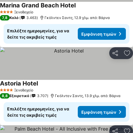
Marina Grand Beach Hotel
Ξενοδοχείο
4 Αστέρια
7,8
Καλό
3.463
Γκόλντεν Σαντς, 12.9 χλμ. από: Βάρνα
Επιλέξτε ημερομηνίες, για να
Εμφάνιση τιμών
δείτε τις ακριβείς τιμές
Κοινοποί
Πρ
Astoria Hotel
Ξενοδοχείο
4 Αστέρια
8,8
Εξαιρετικό
3.707
Γκόλντεν Σαντς, 13.9 χλμ. από: Βάρνα
Επιλέξτε ημερομηνίες, για να
Εμφάνιση τιμών
δείτε τις ακριβείς τιμές