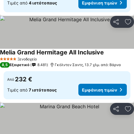
Τιμές από
4 ιστότοπους
Εμφάνιση τιμών
Κοινοποί
Πρ
Melia Grand Hermitage All Inclusive
Ξενοδοχείο
5 Αστέρια
8,5
Εξαιρετικό
8.481
Γκόλντεν Σαντς, 13.7 χλμ. από: Βάρνα
232 €
Από
Τιμές από
7 ιστότοπους
Εμφάνιση τιμών
Κοινοποί
Πρ