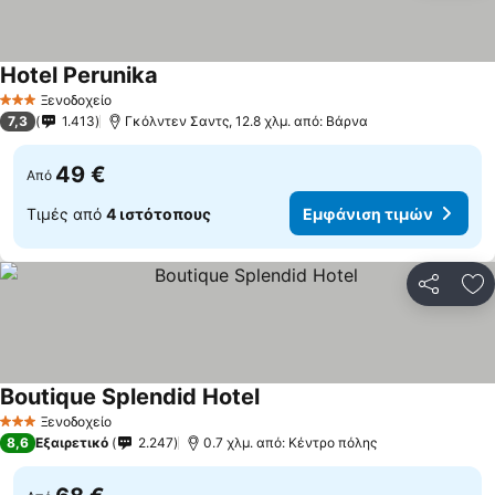
Hotel Perunika
Ξενοδοχείο
3 Αστέρια
7,3
1.413
Γκόλντεν Σαντς, 12.8 χλμ. από: Βάρνα
49 €
Από
Τιμές από
4 ιστότοπους
Εμφάνιση τιμών
Κοινοποί
Πρ
Boutique Splendid Hotel
Ξενοδοχείο
3 Αστέρια
8,6
Εξαιρετικό
2.247
0.7 χλμ. από: Κέντρο πόλης