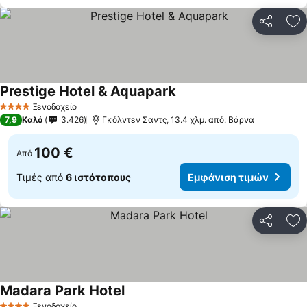
Κοινοποί
Πρ
Prestige Hotel & Aquapark
Ξενοδοχείο
4 Αστέρια
7,9
Καλό
3.426
Γκόλντεν Σαντς, 13.4 χλμ. από: Βάρνα
100 €
Από
Τιμές από
6 ιστότοπους
Εμφάνιση τιμών
Κοινοποί
Πρ
Madara Park Hotel
Ξενοδοχείο