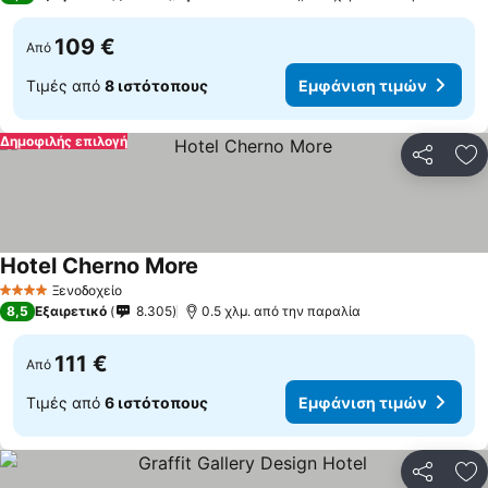
109 €
Από
Τιμές από
8 ιστότοπους
Εμφάνιση τιμών
Δημοφιλής επιλογή
Κοινοποί
Πρ
Hotel Cherno More
Ξενοδοχείο
4 Αστέρια
8,5
Εξαιρετικό
8.305
0.5 χλμ. από την παραλία
111 €
Από
Τιμές από
6 ιστότοπους
Εμφάνιση τιμών
Κοινοποί
Πρ