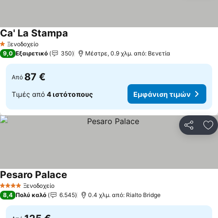
Ca' La Stampa
Ξενοδοχείο
1 Αστέρια
9,0
Εξαιρετικό
350
Μέστρε, 0.9 χλμ. από: Βενετία
87 €
Από
Τιμές από
4 ιστότοπους
Εμφάνιση τιμών
Κοινοποί
Πρ
Pesaro Palace
Ξενοδοχείο
4 Αστέρια
8,4
Πολύ καλό
6.545
0.4 χλμ. από: Rialto Bridge