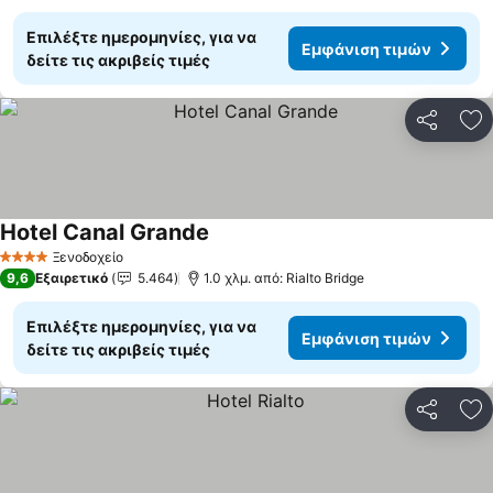
Επιλέξτε ημερομηνίες, για να
Εμφάνιση τιμών
δείτε τις ακριβείς τιμές
Κοινοποί
Πρ
Hotel Canal Grande
Ξενοδοχείο
4 Αστέρια
9,6
Εξαιρετικό
5.464
1.0 χλμ. από: Rialto Bridge
Επιλέξτε ημερομηνίες, για να
Εμφάνιση τιμών
δείτε τις ακριβείς τιμές
Κοινοποί
Πρ