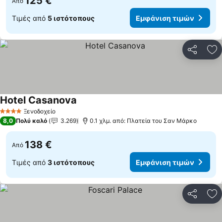
125 €
Από
Τιμές από
5 ιστότοπους
Εμφάνιση τιμών
Κοινοποί
Πρ
Hotel Casanova
Ξενοδοχείο
4 Αστέρια
8,0
Πολύ καλό
3.269
0.1 χλμ. από: Πλατεία του Σαν Μάρκο
138 €
Από
Τιμές από
3 ιστότοπους
Εμφάνιση τιμών
Κοινοποί
Πρ