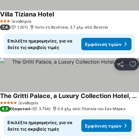
Villa Tiziana Hotel
Ξενοδοχείο
3 Αστέρια
7,4
1.201
Λίντο ντι Βενέτσια, 3.7 χλμ. από: Βενετία
Επιλέξτε ημερομηνίες, για να
Εμφάνιση τιμών
δείτε τις ακριβείς τιμές
Κοινοποί
Πρ
The Gritti Palace, a Luxury Collection Hotel, Venice
Ξενοδοχείο
5 Αστέρια
9,5
Εξαιρετικό
3.754
0.4 χλμ. από: Πλατεία του Σαν Μάρκο
Επιλέξτε ημερομηνίες, για να
Εμφάνιση τιμών
δείτε τις ακριβείς τιμές