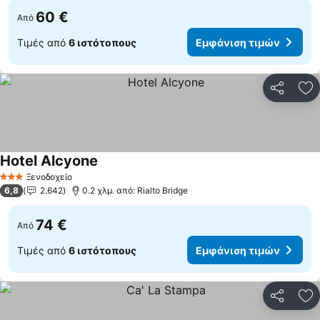
60 €
Από
Τιμές από
6 ιστότοπους
Εμφάνιση τιμών
Κοινοποί
Πρ
Hotel Alcyone
Ξενοδοχείο
3 Αστέρια
6,8
2.642
0.2 χλμ. από: Rialto Bridge
74 €
Από
Τιμές από
6 ιστότοπους
Εμφάνιση τιμών
Κοινοποί
Πρ