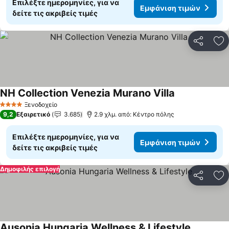
Επιλέξτε ημερομηνίες, για να
Εμφάνιση τιμών
δείτε τις ακριβείς τιμές
Κοινοποί
Πρ
NH Collection Venezia Murano Villa
Ξενοδοχείο
4 Αστέρια
9,2
Εξαιρετικό
3.685
2.9 χλμ. από: Κέντρο πόλης
Επιλέξτε ημερομηνίες, για να
Εμφάνιση τιμών
δείτε τις ακριβείς τιμές
Δημοφιλής επιλογή
Κοινοποί
Πρ
Ausonia Hungaria Wellness & Lifestyle