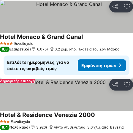
Κοινοποί
Πρ
Hotel Monaco & Grand Canal
Ξενοδοχείο
4 Αστέρια
8,8
Εξαιρετικό
6.075
0.2 χλμ. από: Πλατεία του Σαν Μάρκο
Επιλέξτε ημερομηνίες, για να
Εμφάνιση τιμών
δείτε τις ακριβείς τιμές
Δημοφιλής επιλογή
Κοινοποί
Πρ
Hotel & Residence Venezia 2000
Ξενοδοχείο
3 Αστέρια
8,4
Πολύ καλό
3.926
Λίντο ντι Βενέτσια, 3.6 χλμ. από: Βενετία