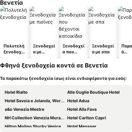
Βενετία
Πολυτελή
Ξενοδοχεί
Ξενοδοχεί
Ξενοδοχεί
Παρα
ξενοδοχεί
α με
α που
α με σπα
ά
α
πισίνες
δέχονται
ξενο
κατοικίδι
α
Φθηνά ξενοδοχεία κοντά σε Βενετία
α
Τα παρακάτω ξενοδοχεία ίσως είναι ενδιαφέροντα για εσάς:
Hotel Rialto
Alle Guglie Boutique Hotel
Hotel Savoia e Jolanda, WorldHotels Elite
Hotel Adua
a&o Venezia Mestre
Hotel Alla Fava
NH Collection Venezia Murano Villa
Hotel Carlton Capri
Hilton Molino Stucky Venice
Hotel Messner