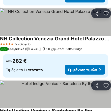
Κοινοποί
Πρ
NH Collection Venezia Grand Hotel Palazzo dei Dogi
Ξενοδοχείο
5 Αστέρια
8,9
Εξαιρετικό
4.240
1.0 χλμ. από: Rialto Bridge
282 €
Από
Τιμές από
1 ιστότοπο
Εμφάνιση τιμών
Κοινοποί
Πρ
Hotel Indigo Venice - Santelena By Ihg