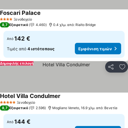
Foscari Palace
Ξενοδοχείο
4 Αστέρια
8,7
Εξαιρετικό
4.460
0.4 χλμ. από: Rialto Bridge
142 €
Από
Τιμές από
4 ιστότοπους
Εμφάνιση τιμών
Δημοφιλής επιλογή
Κοινοποί
Πρ
Hotel Villa Condulmer
Ξενοδοχείο
5 Αστέρια
8,7
Εξαιρετικό
2.596
Mogliano Veneto, 16.9 χλμ. από: Βενετία
144 €
Από