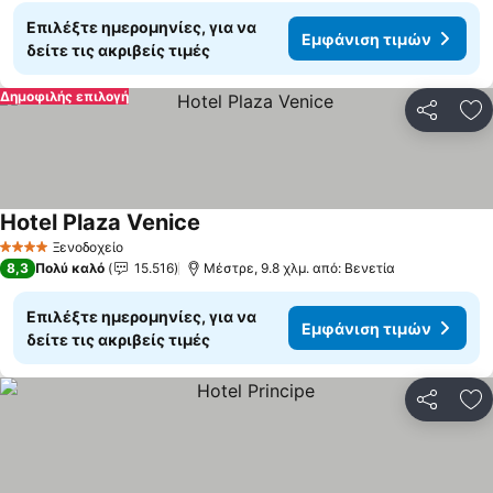
Επιλέξτε ημερομηνίες, για να
Εμφάνιση τιμών
δείτε τις ακριβείς τιμές
Δημοφιλής επιλογή
Κοινοποί
Πρ
Hotel Plaza Venice
Ξενοδοχείο
4 Αστέρια
8,3
Πολύ καλό
15.516
Μέστρε, 9.8 χλμ. από: Βενετία
Επιλέξτε ημερομηνίες, για να
Εμφάνιση τιμών
δείτε τις ακριβείς τιμές
Κοινοποί
Πρ