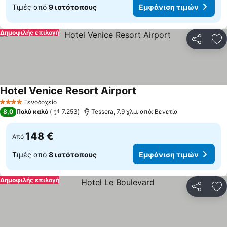
Τιμές από
9 ιστότοπους
Εμφάνιση τιμών
Δημοφιλής επιλογή
Κοινοποί
Πρ
Hotel Venice Resort Airport
Ξενοδοχείο
4 Αστέρια
8,0
Πολύ καλό
7.253
Tessera, 7.9 χλμ. από: Βενετία
148 €
Από
Τιμές από
8 ιστότοπους
Εμφάνιση τιμών
Δημοφιλής επιλογή
Κοινοποί
Πρ