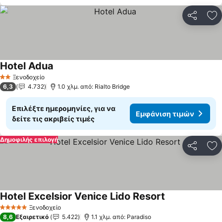
Κοινοποί
Πρ
Hotel Adua
Ξενοδοχείο
2 Αστέρια
6,3
4.732
1.0 χλμ. από: Rialto Bridge
Επιλέξτε ημερομηνίες, για να
Εμφάνιση τιμών
δείτε τις ακριβείς τιμές
Δημοφιλής επιλογή
Κοινοποί
Πρ
Hotel Excelsior Venice Lido Resort
Ξενοδοχείο
5 Αστέρια
8,6
Εξαιρετικό
5.422
1.1 χλμ. από: Paradiso