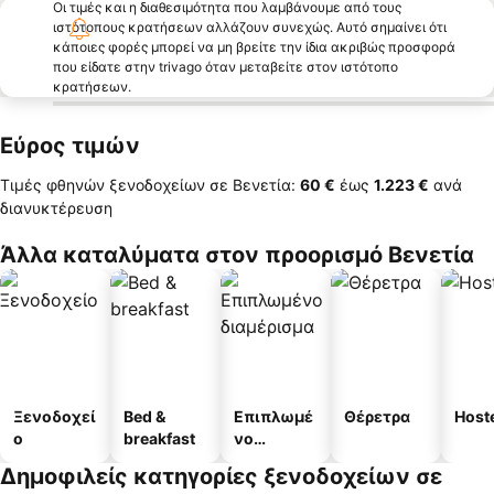
Οι τιμές και η διαθεσιμότητα που λαμβάνουμε από τους
ιστότοπους κρατήσεων αλλάζουν συνεχώς. Αυτό σημαίνει ότι
κάποιες φορές μπορεί να μη βρείτε την ίδια ακριβώς προσφορά
που είδατε στην trivago όταν μεταβείτε στον ιστότοπο
κρατήσεων.
Εύρος τιμών
Τιμές φθηνών ξενοδοχείων σε Βενετία:
‎60 €
έως
‎1.223 €
ανά
διανυκτέρευση
Άλλα καταλύματα στον προορισμό Βενετία
Ξενοδοχεί
Bed &
Επιπλωμέ
Θέρετρα
Host
ο
breakfast
νο
διαμέρισμ
Δημοφιλείς κατηγορίες ξενοδοχείων σε
α