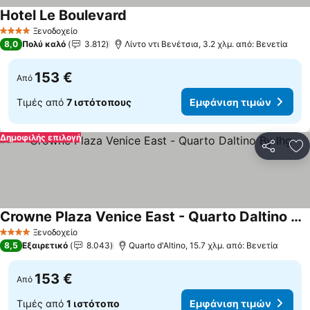
Hotel Le Boulevard
Ξενοδοχείο
4 Αστέρια
8,0
Πολύ καλό
3.812
Λίντο ντι Βενέτσια, 3.2 χλμ. από: Βενετία
153 €
Από
Τιμές από
7 ιστότοπους
Εμφάνιση τιμών
Δημοφιλής επιλογή
Κοινοποί
Πρ
Crowne Plaza Venice East - Quarto Daltino By Ihg
Ξενοδοχείο
4 Αστέρια
8,5
Εξαιρετικό
8.043
Quarto d'Altino, 15.7 χλμ. από: Βενετία
153 €
Από
Τιμές από
1 ιστότοπο
Εμφάνιση τιμών