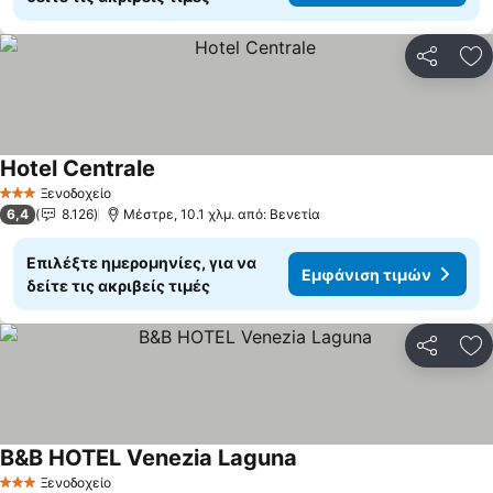
Κοινοποί
Πρ
Hotel Centrale
Ξενοδοχείο
3 Αστέρια
6,4
8.126
Μέστρε, 10.1 χλμ. από: Βενετία
Επιλέξτε ημερομηνίες, για να
Εμφάνιση τιμών
δείτε τις ακριβείς τιμές
Κοινοποί
Πρ
B&B HOTEL Venezia Laguna
Ξενοδοχείο
3 Αστέρια