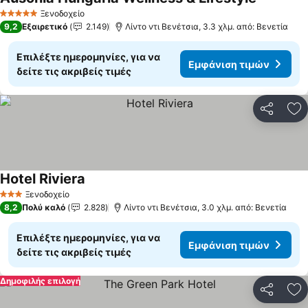
Ξενοδοχείο
5 Αστέρια
9,2
Εξαιρετικό
2.149
Λίντο ντι Βενέτσια, 3.3 χλμ. από: Βενετία
Επιλέξτε ημερομηνίες, για να
Εμφάνιση τιμών
δείτε τις ακριβείς τιμές
Κοινοποί
Πρ
Hotel Riviera
Ξενοδοχείο
3 Αστέρια
8,2
Πολύ καλό
2.828
Λίντο ντι Βενέτσια, 3.0 χλμ. από: Βενετία
Επιλέξτε ημερομηνίες, για να
Εμφάνιση τιμών
δείτε τις ακριβείς τιμές
Δημοφιλής επιλογή
Κοινοποί
Πρ