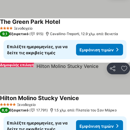
The Green Park Hotel
Ξενοδοχείο
4 Αστέρια
9,1
Εξαιρετικό
915
Cavallino-Treporti, 12.9 χλμ. από: Βενετία
Επιλέξτε ημερομηνίες, για να
Εμφάνιση τιμών
δείτε τις ακριβείς τιμές
Δημοφιλής επιλογή
Κοινοποί
Πρ
Hilton Molino Stucky Venice
Ξενοδοχείο
5 Αστέρια
8,6
Εξαιρετικό
17.791
1.5 χλμ. από: Πλατεία του Σαν Μάρκο
Επιλέξτε ημερομηνίες, για να
Εμφάνιση τιμών
δείτε τις ακριβείς τιμές