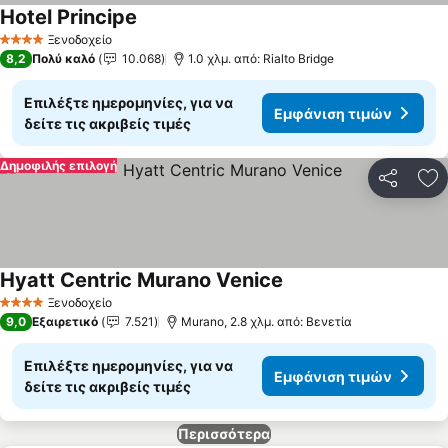
Hotel Principe
Ξενοδοχείο
4 Αστέρια
8,2
Πολύ καλό
10.068
1.0 χλμ. από: Rialto Bridge
Επιλέξτε ημερομηνίες, για να
Εμφάνιση τιμών
δείτε τις ακριβείς τιμές
Δημοφιλής επιλογή
Κοινοποί
Πρ
Hyatt Centric Murano Venice
Ξενοδοχείο
4 Αστέρια
9,0
Εξαιρετικό
7.521
Murano, 2.8 χλμ. από: Βενετία
Επιλέξτε ημερομηνίες, για να
Εμφάνιση τιμών
δείτε τις ακριβείς τιμές
Περισσότερα