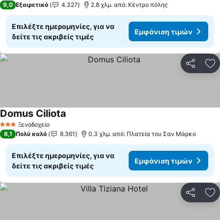
9,0
Εξαιρετικό
4.327
2.8 χλμ. από: Κέντρο πόλης
Επιλέξτε ημερομηνίες, για να
Εμφάνιση τιμών
δείτε τις ακριβείς τιμές
Κοινοποί
Πρ
Domus Ciliota
Ξενοδοχείο
3 Αστέρια
8,1
Πολύ καλό
8.361
0.3 χλμ. από: Πλατεία του Σαν Μάρκο
Επιλέξτε ημερομηνίες, για να
Εμφάνιση τιμών
δείτε τις ακριβείς τιμές
Κοινοποί
Πρ