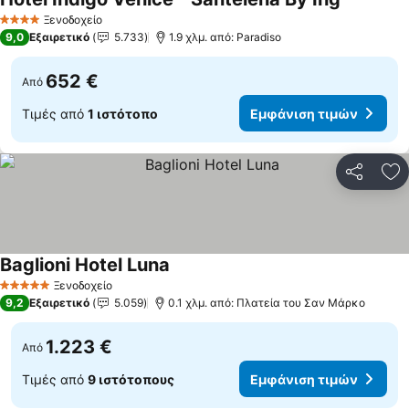
Ξενοδοχείο
4 Αστέρια
9,0
Εξαιρετικό
5.733
1.9 χλμ. από: Paradiso
652 €
Από
Τιμές από
1 ιστότοπο
Εμφάνιση τιμών
Κοινοποί
Πρ
Baglioni Hotel Luna
Ξενοδοχείο
5 Αστέρια
9,2
Εξαιρετικό
5.059
0.1 χλμ. από: Πλατεία του Σαν Μάρκο
1.223 €
Από
Τιμές από
9 ιστότοπους
Εμφάνιση τιμών