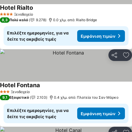
Hotel Rialto
Ξενοδοχείο
4 Αστέρια
8,3
Πολύ καλό
9.278
0.0 χλμ. από: Rialto Bridge
Επιλέξτε ημερομηνίες, για να
Εμφάνιση τιμών
δείτε τις ακριβείς τιμές
Κοινοποί
Πρ
Hotel Fontana
Ξενοδοχείο
3 Αστέρια
9,1
Εξαιρετικό
2.103
0.4 χλμ. από: Πλατεία του Σαν Μάρκο
Επιλέξτε ημερομηνίες, για να
Εμφάνιση τιμών
δείτε τις ακριβείς τιμές