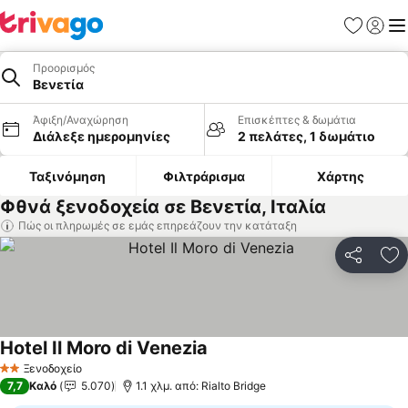
Αγαπημέν
Σύνδε
Με
Προορισμός
Βενετία
Άφιξη/Αναχώρηση
Επισκέπτες & δωμάτια
Διάλεξε ημερομηνίες
2 πελάτες, 1 δωμάτιο
Ταξινόμηση
Φιλτράρισμα
Χάρτης
Φθνά ξενοδοχεία σε Βενετία, Ιταλία
Πώς οι πληρωμές σε εμάς επηρεάζουν την κατάταξη
Κοινοποί
Πρ
Hotel Il Moro di Venezia
Ξενοδοχείο
2 Αστέρια
7,7
Καλό
5.070
1.1 χλμ. από: Rialto Bridge