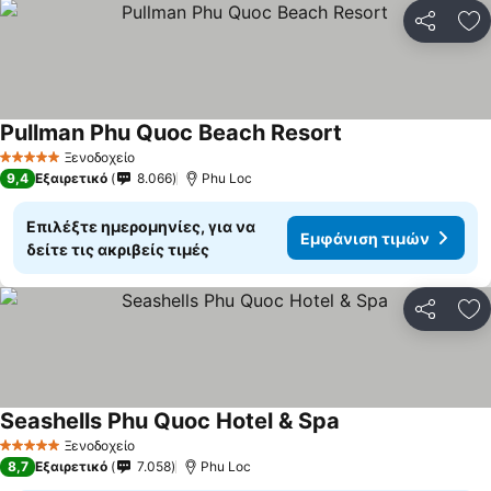
Κοινοποί
Πρ
Pullman Phu Quoc Beach Resort
Ξενοδοχείο
5 Αστέρια
9,4
Εξαιρετικό
8.066
Phu Loc
Επιλέξτε ημερομηνίες, για να
Εμφάνιση τιμών
δείτε τις ακριβείς τιμές
Κοινοποί
Πρ
Seashells Phu Quoc Hotel & Spa
Ξενοδοχείο
5 Αστέρια
8,7
Εξαιρετικό
7.058
Phu Loc