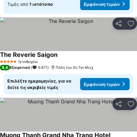
Τιμές από
1 ιστότοπο
Εμφάνιση τιμών
Κοινοποί
Πρ
The Reverie Saigon
Ξενοδοχείο
5 Αστέρια
9,4
Εξαιρετικό
6.671
Πόλη του Χο Τσι Μινχ
Επιλέξτε ημερομηνίες, για να
Εμφάνιση τιμών
δείτε τις ακριβείς τιμές
Κοινοποί
Πρ
Muong Thanh Grand Nha Trang Hotel