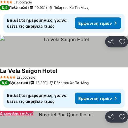
Ξενοδοχείο
4 Αστέρια
8,4
Πολύ καλό
10.931
Πόλη του Χο Τσι Μινχ
Επιλέξτε ημερομηνίες, για να
Εμφάνιση τιμών
δείτε τις ακριβείς τιμές
Κοινοποί
Πρ
La Vela Saigon Hotel
Ξενοδοχείο
5 Αστέρια
8,9
Εξαιρετικό
18.229
Πόλη του Χο Τσι Μινχ
Επιλέξτε ημερομηνίες, για να
Εμφάνιση τιμών
δείτε τις ακριβείς τιμές
Δημοφιλής επιλογή
Κοινοποί
Πρ