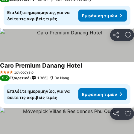
Επιλέξτε ημερομηνίες, για να
Εμφάνιση τιμών
δείτε τις ακριβείς τιμές
Κοινοποί
Πρ
Caro Premium Danang Hotel
Ξενοδοχείο
4 Αστέρια
9,7
Εξαιρετικό
1.366
Da Nang
Επιλέξτε ημερομηνίες, για να
Εμφάνιση τιμών
δείτε τις ακριβείς τιμές
Κοινοποί
Πρ