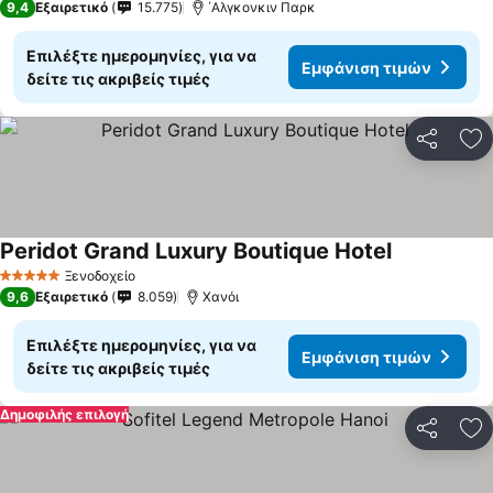
9,4
Εξαιρετικό
15.775
΄Αλγκονκιν Παρκ
Επιλέξτε ημερομηνίες, για να
Εμφάνιση τιμών
δείτε τις ακριβείς τιμές
Κοινοποί
Πρ
Peridot Grand Luxury Boutique Hotel
Ξενοδοχείο
5 Αστέρια
9,6
Εξαιρετικό
8.059
Χανόι
Επιλέξτε ημερομηνίες, για να
Εμφάνιση τιμών
δείτε τις ακριβείς τιμές
Δημοφιλής επιλογή
Κοινοποί
Πρ