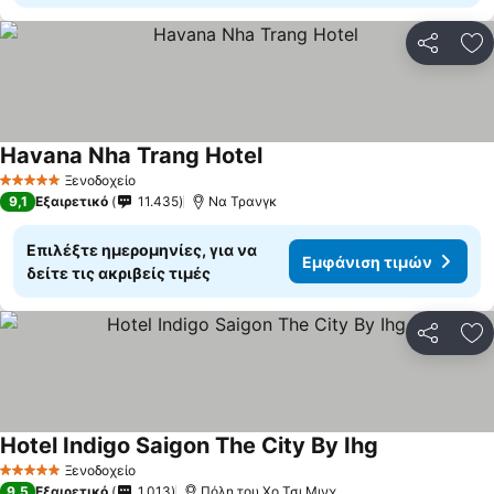
Κοινοποί
Πρ
Havana Nha Trang Hotel
Ξενοδοχείο
5 Αστέρια
9,1
Εξαιρετικό
11.435
Να Τρανγκ
Επιλέξτε ημερομηνίες, για να
Εμφάνιση τιμών
δείτε τις ακριβείς τιμές
Κοινοποί
Πρ
Hotel Indigo Saigon The City By Ihg
Ξενοδοχείο
5 Αστέρια
9,5
Εξαιρετικό
1.013
Πόλη του Χο Τσι Μινχ