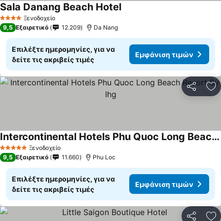
Sala Danang Beach Hotel
Ξενοδοχείο
4 Αστέρια
9,5
Εξαιρετικό
12.209
Da Nang
Επιλέξτε ημερομηνίες, για να
Εμφάνιση τιμών
δείτε τις ακριβείς τιμές
Κοινοποί
Πρ
Intercontinental Hotels Phu Quoc Long Beach Resort By Ihg
Ξενοδοχείο
5 Αστέρια
9,5
Εξαιρετικό
11.660
Phu Loc
Επιλέξτε ημερομηνίες, για να
Εμφάνιση τιμών
δείτε τις ακριβείς τιμές
Κοινοποί