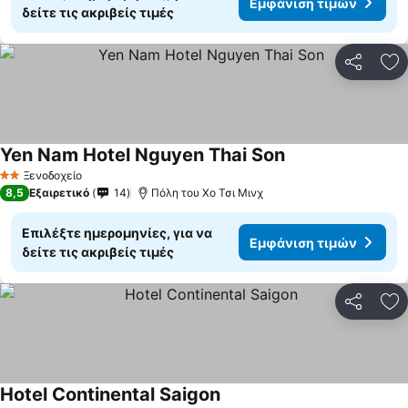
Εμφάνιση τιμών
δείτε τις ακριβείς τιμές
Κοινοποί
Πρ
Yen Nam Hotel Nguyen Thai Son
Ξενοδοχείο
2 Αστέρια
8,5
Εξαιρετικό
14
Πόλη του Χο Τσι Μινχ
Επιλέξτε ημερομηνίες, για να
Εμφάνιση τιμών
δείτε τις ακριβείς τιμές
Κοινοποί
Πρ
Hotel Continental Saigon