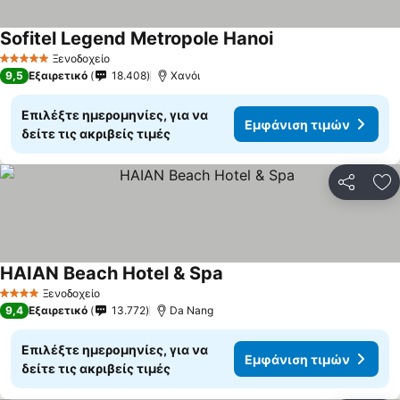
Sofitel Legend Metropole Hanoi
Ξενοδοχείο
5 Αστέρια
9,5
Εξαιρετικό
18.408
Χανόι
Επιλέξτε ημερομηνίες, για να
Εμφάνιση τιμών
δείτε τις ακριβείς τιμές
Κοινοποί
Πρ
HAIAN Beach Hotel & Spa
Ξενοδοχείο
4 Αστέρια
9,4
Εξαιρετικό
13.772
Da Nang
Επιλέξτε ημερομηνίες, για να
Εμφάνιση τιμών
δείτε τις ακριβείς τιμές