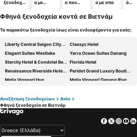
ξενοδοχεί
α με
α που
α με σπα
ά
α
πισίνες
δέχονται
ξενο
κατοικίδι
α
Φθηνά ξενοδοχεία κοντά σε Βιετνάμ
α
Τα παρακάτω ξενοδοχεία ίσως είναι ενδιαφέροντα για εσάς:
Liberty Central Saigon Citypoint Hotel
Classyc Hotel
Elegant Suites Westlake
Yarra Ocean Suites Danang
Starcity Hotel & Condotel Beachfront Nha Trang
Florida Hotel
Renaissance Riverside Hotel Saigon
Peridot Grand Luxury Boutique Hotel
Melia Vinpearl Hue
Melia Vinpearl Danang Riverfront
Emerald Bay Hotel & Spa Nha Trang
MAY DE VILLE Lakeside Hotel
Orchids Saigon Hotel
Ivy Hotel Nha Trang
Αναζήτηση Ξενοδοχείων
Ασία
Φθηνά ξενοδοχεία σε Βιετνάμ
SOL by Meliá Phu Quoc
Vinholidays Fiesta Phu Quoc
HAIAN Beach Hotel & Spa
Acoustic Hotel & Spa
Facebook
Twitter
Insta
Yo
The Legend Hanoi Hotel
Halina Hotel & Apartment
Somerset Grand Hanoi
PANAMA Nha Trang Hotel