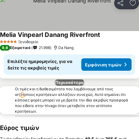
Κοινοποί
Πρ
Melia Vinpearl Danang Riverfront
Ξενοδοχείο
5 Αστέρια
9,6
Εξαιρετικό
21.998
Da Nang
Επιλέξτε ημερομηνίες, για να
Εμφάνιση τιμών
δείτε τις ακριβείς τιμές
Περισσότερα
Οι τιμές και η διαθεσιμότητα που λαμβάνουμε από τους
ιστότοπους κρατήσεων αλλάζουν συνεχώς. Αυτό σημαίνει ότι
κάποιες φορές μπορεί να μη βρείτε την ίδια ακριβώς προσφορά
που είδατε στην trivago όταν μεταβείτε στον ιστότοπο
κρατήσεων.
Εύρος τιμών
Τιμές φθηνών ξενοδοχείων σε Βιετνάμ:
‎49 €
έως
‎765 €
ανά