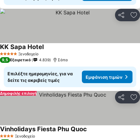
Κοινοποί
Πρ
KK Sapa Hotel
Ξενοδοχείο
5 Αστέρια
9,5
Εξαιρετικό
4.839
Σάπα
Επιλέξτε ημερομηνίες, για να
Εμφάνιση τιμών
δείτε τις ακριβείς τιμές
Δημοφιλής επιλογή
Κοινοποί
Πρ
Vinholidays Fiesta Phu Quoc
Ξενοδοχείο
4 Αστέρια