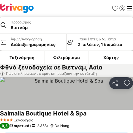
Αγαπημέν
Σύνδε
Με
Προορισμός
Βιετνάμ
Άφιξη/Αναχώρηση
Επισκέπτες & δωμάτια
Διάλεξε ημερομηνίες
2 πελάτες, 1 δωμάτιο
Ταξινόμηση
Φιλτράρισμα
Χάρτης
Φθνά ξενοδοχεία σε Βιετνάμ, Ασία
Πώς οι πληρωμές σε εμάς επηρεάζουν την κατάταξη
Κοινοποί
Πρ
Salmalia Boutique Hotel & Spa
Ξενοδοχείο
4 Αστέρια
9,5
Εξαιρετικό
2.358
Da Nang