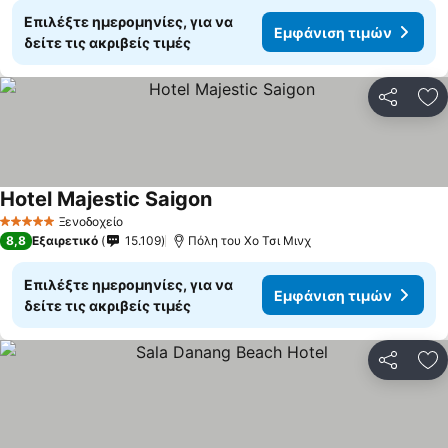
Επιλέξτε ημερομηνίες, για να
Εμφάνιση τιμών
δείτε τις ακριβείς τιμές
Κοινοποί
Πρ
Hotel Majestic Saigon
Ξενοδοχείο
5 Αστέρια
8,8
Εξαιρετικό
15.109
Πόλη του Χο Τσι Μινχ
Επιλέξτε ημερομηνίες, για να
Εμφάνιση τιμών
δείτε τις ακριβείς τιμές
Κοινοποί
Πρ