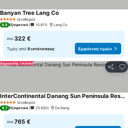
Banyan Tree Lang Co
Ξενοδοχείο
5 Αστέρια
9,8
Εξαιρετικό
10.811
Lang Co
322 €
Από
Τιμές από
9 ιστότοπους
Εμφάνιση τιμών
Δημοφιλής επιλογή
Κοινοποί
Πρ
InterContinental Danang Sun Peninsula Resort by IHG
Ξενοδοχείο
5 Αστέρια
9,7
Εξαιρετικό
23.930
Da Nang
765 €
Από