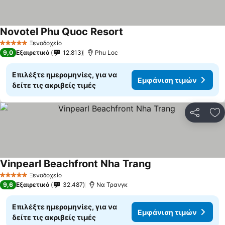
Novotel Phu Quoc Resort
Ξενοδοχείο
5 Αστέρια
9,0
Εξαιρετικό
12.813
Phu Loc
Επιλέξτε ημερομηνίες, για να
Εμφάνιση τιμών
δείτε τις ακριβείς τιμές
Κοινοποί
Πρ
Vinpearl Beachfront Nha Trang
Ξενοδοχείο
5 Αστέρια
9,6
Εξαιρετικό
32.487
Να Τρανγκ
Επιλέξτε ημερομηνίες, για να
Εμφάνιση τιμών
δείτε τις ακριβείς τιμές