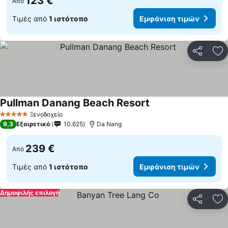
123 €
Από
Τιμές από
1 ιστότοπο
Εμφάνιση τιμών
Κοινοποί
Πρ
Pullman Danang Beach Resort
Ξενοδοχείο
5 Αστέρια
9,3
Εξαιρετικό
10.625
Da Nang
239 €
Από
Τιμές από
1 ιστότοπο
Εμφάνιση τιμών
Δημοφιλής επιλογή
Κοινοποί
Πρ