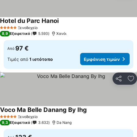
Hotel du Parc Hanoi
Ξενοδοχείο
5 Αστέρια
8,9
Εξαιρετικό
5.593
Χανόι
97 €
Από
Τιμές από
1 ιστότοπο
Εμφάνιση τιμών
Κοινοποί
Πρ
Voco Ma Belle Danang By Ihg
Ξενοδοχείο
5 Αστέρια
9,3
Εξαιρετικό
3.632
Da Nang