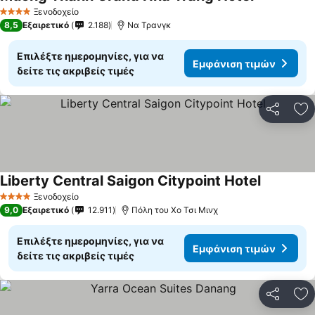
Ξενοδοχείο
4 Αστέρια
8,5
Εξαιρετικό
2.188
Να Τρανγκ
Επιλέξτε ημερομηνίες, για να
Εμφάνιση τιμών
δείτε τις ακριβείς τιμές
Κοινοποί
Πρ
Liberty Central Saigon Citypoint Hotel
Ξενοδοχείο
4 Αστέρια
9,0
Εξαιρετικό
12.911
Πόλη του Χο Τσι Μινχ
Επιλέξτε ημερομηνίες, για να
Εμφάνιση τιμών
δείτε τις ακριβείς τιμές
Κοινοποί
Πρ