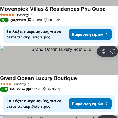
Mövenpick Villas & Residences Phu Quoc
Ξενοδοχείο
5 Αστέρια
9,1
Εξαιρετικό
7.289
Phu Loc
Επιλέξτε ημερομηνίες, για να
Εμφάνιση τιμών
δείτε τις ακριβείς τιμές
Κοινοποί
Πρ
Grand Ocean Luxury Boutique
Ξενοδοχείο
4 Αστέρια
8,0
Πολύ καλό
1.142
Da Nang
Επιλέξτε ημερομηνίες, για να
Εμφάνιση τιμών
δείτε τις ακριβείς τιμές