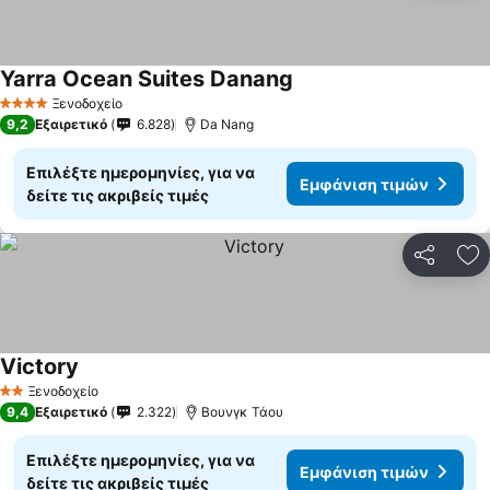
Yarra Ocean Suites Danang
Ξενοδοχείο
4 Αστέρια
9,2
Εξαιρετικό
6.828
Da Nang
Επιλέξτε ημερομηνίες, για να
Εμφάνιση τιμών
δείτε τις ακριβείς τιμές
Κοινοποί
Πρ
Victory
Ξενοδοχείο
2 Αστέρια
9,4
Εξαιρετικό
2.322
Βουνγκ Τάου
Επιλέξτε ημερομηνίες, για να
Εμφάνιση τιμών
δείτε τις ακριβείς τιμές