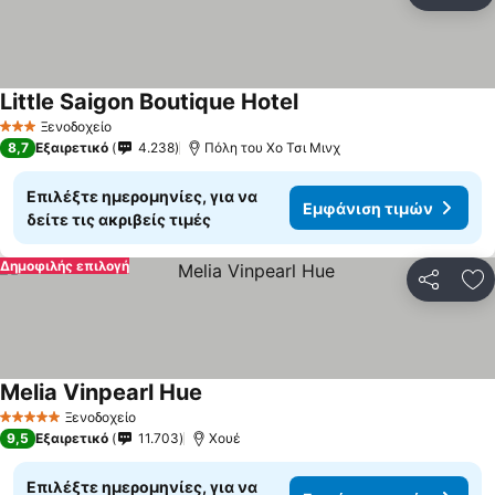
Πρ
Little Saigon Boutique Hotel
Ξενοδοχείο
3 Αστέρια
8,7
Εξαιρετικό
4.238
Πόλη του Χο Τσι Μινχ
Επιλέξτε ημερομηνίες, για να
Εμφάνιση τιμών
δείτε τις ακριβείς τιμές
Δημοφιλής επιλογή
Κοινοποί
Πρ
Melia Vinpearl Hue
Ξενοδοχείο
5 Αστέρια
9,5
Εξαιρετικό
11.703
Χουέ
Επιλέξτε ημερομηνίες, για να