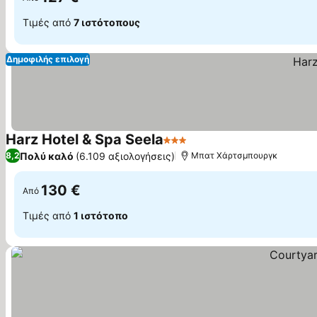
Τιμές από
7 ιστότοπους
Δημοφιλής επιλογή
Harz Hotel & Spa Seela
3 Αστέρια
Πολύ καλό
(6.109 αξιολογήσεις)
8,2
Μπατ Χάρτσμπουργκ
130 €
Από
Τιμές από
1 ιστότοπο