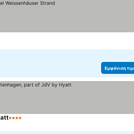
Εμφάνιση τι
att
4 Αστέρια