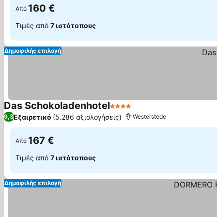
160 €
Από
Τιμές από
7 ιστότοπους
Δημοφιλής επιλογή
Das Schokoladenhotel
4 Αστέρια
Εξαιρετικό
(5.286 αξιολογήσεις)
9,3
Westerstede
167 €
Από
Τιμές από
7 ιστότοπους
Δημοφιλής επιλογή