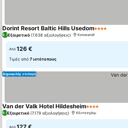
Dorint Resort Baltic Hills Usedom
4 Αστέρια
Εξαιρετικό
(7.638 αξιολογήσεις)
8,7
Korswandt
126 €
Από
Τιμές από
7 ιστότοπους
Δημοφιλής επιλογή
Van der Valk Hotel Hildesheim
4 Αστέρια
Εξαιρετικό
(7.179 αξιολογήσεις)
9,1
Χίλντεσχάιμ
127 €
Από