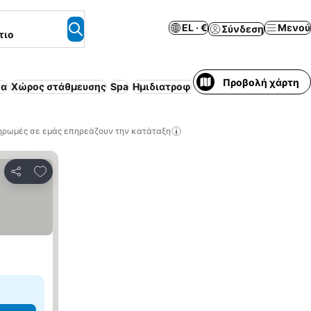
EL · €
Μενού
Σύνδεση
τιο
Προβολή χάρτη
να
Χώρος στάθμευσης
Spa
Ημιδιατροφή
Εσωτερική πισίνα
Ασύ
ηρωμές σε εμάς επηρεάζουν την κατάταξη
Προσθήκη στα αγαπημένα
Κοινοποίηση