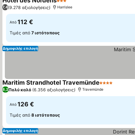
Hotel des Nordens
3 Αστέρια
(9.278 αξιολογήσεις)
7,4
Harrislee
112 €
Από
Τιμές από
7 ιστότοπους
Δημοφιλής επιλογή
Maritim Strandhotel Travemünde
4 Αστέρια
Πολύ καλό
(6.356 αξιολογήσεις)
8,2
Travemünde
126 €
Από
Τιμές από
8 ιστότοπους
Δημοφιλής επιλογή