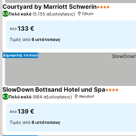
Courtyard by Marriott Schwerin
4 Αστέρια
Πολύ καλό
(5.155 αξιολογήσεις)
8,0
Σβερίν
133 €
Από
Τιμές από
6 ιστότοπους
Δημοφιλής επιλογή
SlowDown Bottsand Hotel und Spa
4 Αστέρια
Πολύ καλό
(984 αξιολογήσεις)
8,3
Wendtorf
139 €
Από
Τιμές από
6 ιστότοπους