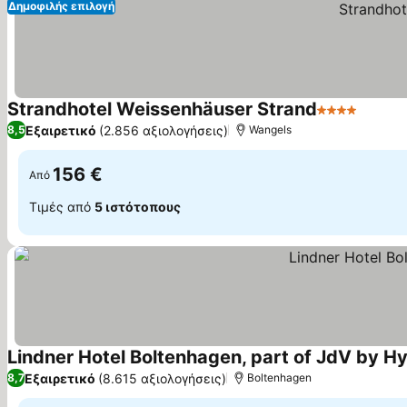
Δημοφιλής επιλογή
Strandhotel Weissenhäuser Strand
4 Αστέρια
Εξαιρετικό
(2.856 αξιολογήσεις)
8,5
Wangels
156 €
Από
Τιμές από
5 ιστότοπους
Lindner Hotel Boltenhagen, part of JdV by Hy
Εξαιρετικό
(8.615 αξιολογήσεις)
8,7
Boltenhagen