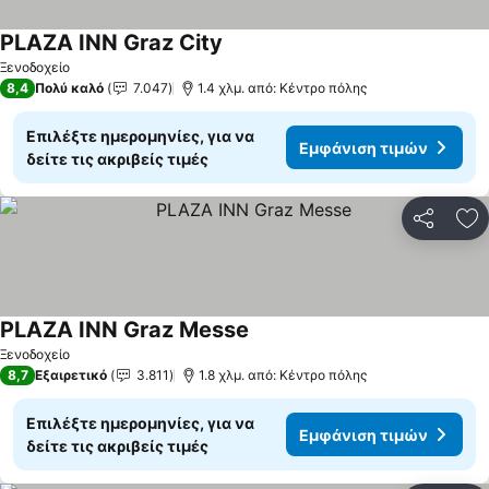
PLAZA INN Graz City
Εμφάνιση τιμών
Ξενοδοχείο
8,4
Πολύ καλό
7.047
1.4 χλμ. από: Κέντρο πόλης
Επιλέξτε ημερομηνίες, για να
Εμφάνιση τιμών
δείτε τις ακριβείς τιμές
Κοινοποί
Πρ
PLAZA INN Graz Messe
Εμφάνιση τιμών
Ξενοδοχείο
8,7
Εξαιρετικό
3.811
1.8 χλμ. από: Κέντρο πόλης
Επιλέξτε ημερομηνίες, για να
Εμφάνιση τιμών
δείτε τις ακριβείς τιμές