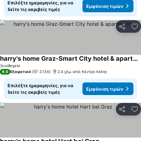
Επιλέξτε ημερομηνίες, για να
Εμφάνιση τιμών
δείτε τις ακριβείς τιμές
Κοινοποί
Πρ
harry's home Graz-Smart City hotel & apartments
Εμφάνιση τιμών
Ξενοδοχείο
9,5
Εξαιρετικό
2.134
2.4 χλμ. από: Κέντρο πόλης
Επιλέξτε ημερομηνίες, για να
Εμφάνιση τιμών
δείτε τις ακριβείς τιμές
Κοινοποί
Πρ