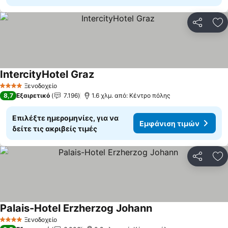
Κοινοποί
Πρ
IntercityHotel Graz
Εμφάνιση τιμών
Ξενοδοχείο
4 Αστέρια
8,7
Εξαιρετικό
7.196
1.6 χλμ. από: Κέντρο πόλης
Επιλέξτε ημερομηνίες, για να
Εμφάνιση τιμών
δείτε τις ακριβείς τιμές
Κοινοποί
Πρ
Palais-Hotel Erzherzog Johann
Εμφάνιση τιμών
Ξενοδοχείο
4 Αστέρια