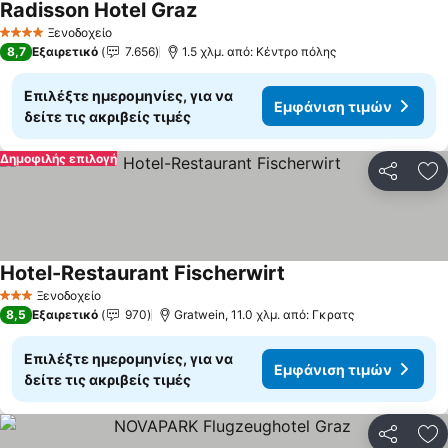
Radisson Hotel Graz
Εμφάνιση τιμών
Ξενοδοχείο
4 Αστέρια
8,7
Εξαιρετικό
7.656
1.5 χλμ. από: Κέντρο πόλης
Επιλέξτε ημερομηνίες, για να
Εμφάνιση τιμών
δείτε τις ακριβείς τιμές
Δημοφιλής επιλογή
Κοινοποί
Πρ
Hotel-Restaurant Fischerwirt
Εμφάνιση τιμών
Ξενοδοχείο
3 Αστέρια
8,5
Εξαιρετικό
970
Gratwein, 11.0 χλμ. από: Γκρατς
Επιλέξτε ημερομηνίες, για να
Εμφάνιση τιμών
δείτε τις ακριβείς τιμές
Κοινοποί
Πρ