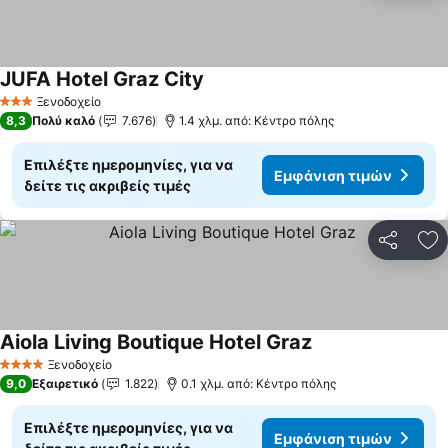
JUFA Hotel Graz City
Εμφάνιση τιμών
Ξενοδοχείο
3 Αστέρια
8,3
Πολύ καλό
7.676
1.4 χλμ. από: Κέντρο πόλης
Επιλέξτε ημερομηνίες, για να
Εμφάνιση τιμών
δείτε τις ακριβείς τιμές
Κοινοποί
Πρ
Aiola Living Boutique Hotel Graz
Εμφάνιση τιμών
Ξενοδοχείο
4 Αστέρια
9,0
Εξαιρετικό
1.822
0.1 χλμ. από: Κέντρο πόλης
Επιλέξτε ημερομηνίες, για να
Εμφάνιση τιμών