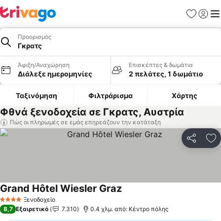
Αγαπημέν
Σύνδε
Με
Προορισμός
Γκρατς
Άφιξη/Αναχώρηση
Επισκέπτες & δωμάτια
Διάλεξε ημερομηνίες
2 πελάτες, 1 δωμάτιο
Ταξινόμηση
Φιλτράρισμα
Χάρτης
Φθνά ξενοδοχεία σε Γκρατς, Αυστρία
Πώς οι πληρωμές σε εμάς επηρεάζουν την κατάταξη
Κοινοποί
Πρ
Grand Hôtel Wiesler Graz
Εμφάνιση τιμών
Ξενοδοχείο
4 Αστέρια
8,7
Εξαιρετικό
7.310
0.4 χλμ. από: Κέντρο πόλης