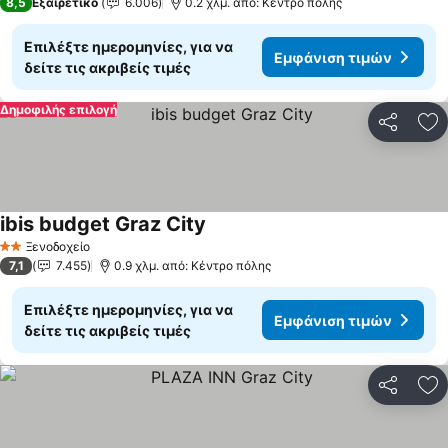
8,5
Εξαιρετικό
6.006
0.2 χλμ. από: Κέντρο πόλης
Επιλέξτε ημερομηνίες, για να
Εμφάνιση τιμών
δείτε τις ακριβείς τιμές
Δημοφιλής επιλογή
Κοινοποί
Πρ
ibis budget Graz City
Εμφάνιση τιμών
Ξενοδοχείο
2 Αστέρια
7,1
7.455
0.9 χλμ. από: Κέντρο πόλης
Επιλέξτε ημερομηνίες, για να
Εμφάνιση τιμών
δείτε τις ακριβείς τιμές
Κοινοποί
Πρ