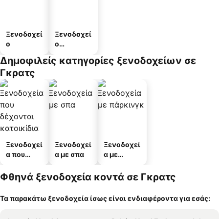
Ξενοδοχεί
Ξενοδοχεί
ο
ο
διαμερισμ
Δημοφιλείς κατηγορίες ξενοδοχείων σε
άτων
Γκρατς
Ξενοδοχεί
Ξενοδοχεί
Ξενοδοχεί
α που
α με σπα
α με
δέχονται
πάρκινγκ
κατοικίδι
Φθηνά ξενοδοχεία κοντά σε Γκρατς
α
Τα παρακάτω ξενοδοχεία ίσως είναι ενδιαφέροντα για εσάς: