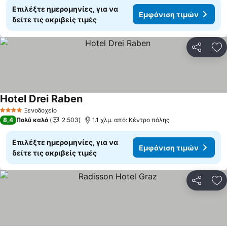
Επιλέξτε ημερομηνίες, για να
Εμφάνιση τιμών
δείτε τις ακριβείς τιμές
Κοινοποί
Πρ
Hotel Drei Raben
Εμφάνιση τιμών
Ξενοδοχείο
4 Αστέρια
8,4
Πολύ καλό
2.503
1.1 χλμ. από: Κέντρο πόλης
Επιλέξτε ημερομηνίες, για να
Εμφάνιση τιμών
δείτε τις ακριβείς τιμές
Κοινοποί
Πρ