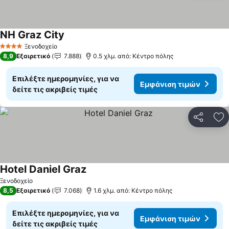
NH Graz City
Εμφάνιση τιμών
Ξενοδοχείο
4 Αστέρια
8,9
Εξαιρετικό
7.888
0.5 χλμ. από: Κέντρο πόλης
Επιλέξτε ημερομηνίες, για να
Εμφάνιση τιμών
δείτε τις ακριβείς τιμές
Κοινοποί
Πρ
Hotel Daniel Graz
Εμφάνιση τιμών
Ξενοδοχείο
8,5
Εξαιρετικό
7.068
1.6 χλμ. από: Κέντρο πόλης
Επιλέξτε ημερομηνίες, για να
Εμφάνιση τιμών
δείτε τις ακριβείς τιμές