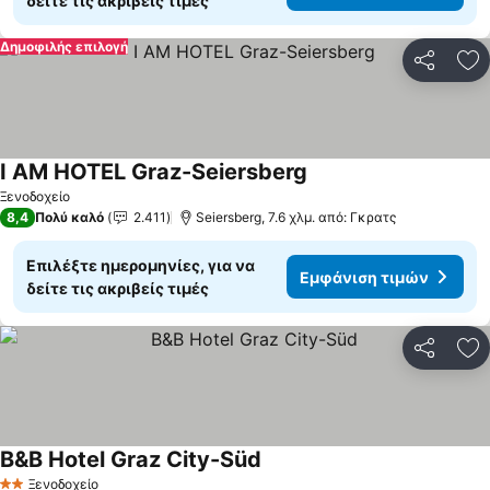
δείτε τις ακριβείς τιμές
Δημοφιλής επιλογή
Κοινοποί
Πρ
I AM HOTEL Graz-Seiersberg
Εμφάνιση τιμών
Ξενοδοχείο
8,4
Πολύ καλό
2.411
Seiersberg, 7.6 χλμ. από: Γκρατς
Επιλέξτε ημερομηνίες, για να
Εμφάνιση τιμών
δείτε τις ακριβείς τιμές
Κοινοποί
Πρ
B&B Hotel Graz City-Süd
Εμφάνιση τιμών
Ξενοδοχείο