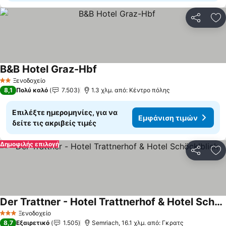
Κοινοποί
Πρ
B&B Hotel Graz-Hbf
Εμφάνιση τιμών
Ξενοδοχείο
2 Αστέρια
8,1
Πολύ καλό
7.503
1.3 χλμ. από: Κέντρο πόλης
Επιλέξτε ημερομηνίες, για να
Εμφάνιση τιμών
δείτε τις ακριβείς τιμές
Δημοφιλής επιλογή
Κοινοποί
Πρ
Der Trattner - Hotel Trattnerhof & Hotel Schöcklblick
Εμφάνιση τιμών
Ξενοδοχείο
3 Αστέρια
8,7
Εξαιρετικό
1.505
Semriach, 16.1 χλμ. από: Γκρατς