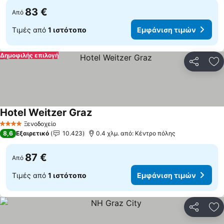
83 €
Από
Τιμές από
1 ιστότοπο
Εμφάνιση τιμών
Δημοφιλής επιλογή
Κοινοποί
Πρ
Hotel Weitzer Graz
Εμφάνιση τιμών
Ξενοδοχείο
4 Αστέρια
8,6
Εξαιρετικό
10.423
0.4 χλμ. από: Κέντρο πόλης
87 €
Από
Τιμές από
1 ιστότοπο
Εμφάνιση τιμών
Κοινοποί
Πρ