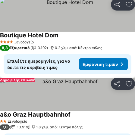
Κοινοποί
Πρ
Boutique Hotel Dom
Εμφάνιση τιμών
Ξενοδοχείο
4 Αστέρια
8,8
Εξαιρετικό
3.192
0.2 χλμ. από: Κέντρο πόλης
Επιλέξτε ημερομηνίες, για να
Εμφάνιση τιμών
δείτε τις ακριβείς τιμές
Δημοφιλής επιλογή
Κοινοποί
Πρ
a&o Graz Hauptbahnhof
Εμφάνιση τιμών
Ξενοδοχείο
2 Αστέρια
7,0
13.919
1.8 χλμ. από: Κέντρο πόλης