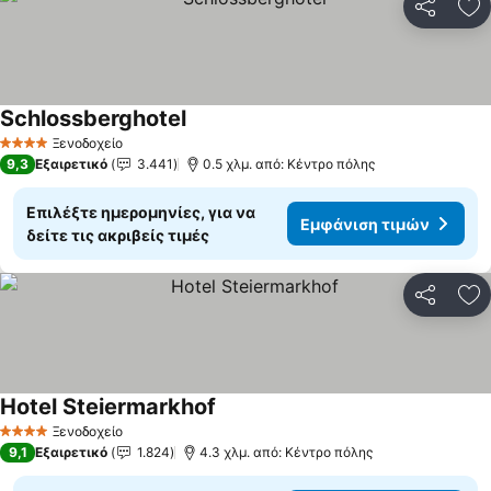
Κοινοποί
Πρ
Schlossberghotel
Εμφάνιση τιμών
Ξενοδοχείο
4 Αστέρια
9,3
Εξαιρετικό
3.441
0.5 χλμ. από: Κέντρο πόλης
Επιλέξτε ημερομηνίες, για να
Εμφάνιση τιμών
δείτε τις ακριβείς τιμές
Κοινοποί
Πρ
Hotel Steiermarkhof
Εμφάνιση τιμών
Ξενοδοχείο
4 Αστέρια
9,1
Εξαιρετικό
1.824
4.3 χλμ. από: Κέντρο πόλης