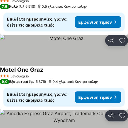
Ξενοδοχείο
3 Αστέρια
7,6
Καλό
6.918
0.5 χλμ. από: Κέντρο πόλης
Επιλέξτε ημερομηνίες, για να
Εμφάνιση τιμών
δείτε τις ακριβείς τιμές
Κοινοποί
Πρ
Motel One Graz
Εμφάνιση τιμών
Ξενοδοχείο
3 Αστέρια
9,0
Εξαιρετικό
5.375
0.4 χλμ. από: Κέντρο πόλης
Επιλέξτε ημερομηνίες, για να
Εμφάνιση τιμών
δείτε τις ακριβείς τιμές
Κοινοποί
Πρ