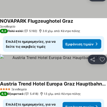
NOVAPARK Flugzeughotel Graz
Εμφάνιση τιμών
Ξενοδοχείο
8,2
Πολύ καλό
5.192
3.6 χλμ. από: Κέντρο πόλης
Επιλέξτε ημερομηνίες, για να
Εμφάνιση τιμών
δείτε τις ακριβείς τιμές
Κοινοποί
Πρ
Austria Trend Hotel Europa Graz Hauptbahnhof
Εμφάνιση τιμών
Ξενοδοχείο
4 Αστέρια
8,5
Εξαιρετικό
5.418
1.5 χλμ. από: Κέντρο πόλης
Επιλέξτε ημερομηνίες, για να
Εμφάνιση τιμών