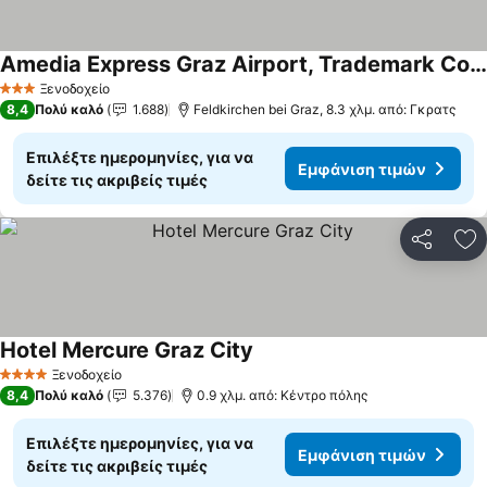
Amedia Express Graz Airport, Trademark Collection by Wyndham
Εμφάνιση τιμών
Ξενοδοχείο
3 Αστέρια
8,4
Πολύ καλό
1.688
Feldkirchen bei Graz, 8.3 χλμ. από: Γκρατς
Επιλέξτε ημερομηνίες, για να
Εμφάνιση τιμών
δείτε τις ακριβείς τιμές
Κοινοποί
Πρ
Hotel Mercure Graz City
Εμφάνιση τιμών
Ξενοδοχείο
4 Αστέρια
8,4
Πολύ καλό
5.376
0.9 χλμ. από: Κέντρο πόλης
Επιλέξτε ημερομηνίες, για να
Εμφάνιση τιμών
δείτε τις ακριβείς τιμές