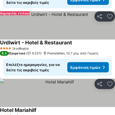
δείτε τις ακριβείς τιμές
Δημοφιλής επιλογή
Κοινοποί
Πρ
Urdlwirt - Hotel & Restaurant
Εμφάνιση τιμών
Ξενοδοχείο
4 Αστέρια
9,3
Εξαιρετικό
9.237
Premstätten, 10.7 χλμ. από: Γκρατς
Επιλέξτε ημερομηνίες, για να
Εμφάνιση τιμών
δείτε τις ακριβείς τιμές
Κοινοποί
Πρ
Hotel Mariahilf
Εμφάνιση τιμών