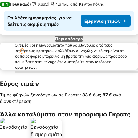
2 Αστέρια
8,4
Πολύ καλό
6.665
4.6 χλμ. από: Κέντρο πόλης
Επιλέξτε ημερομηνίες, για να
Εμφάνιση τιμών
δείτε τις ακριβείς τιμές
Περισσότερα
Οι τιμές και η διαθεσιμότητα που λαμβάνουμε από τους
ιστότοπους κρατήσεων αλλάζουν συνεχώς. Αυτό σημαίνει ότι
κάποιες φορές μπορεί να μη βρείτε την ίδια ακριβώς προσφορά
που είδατε στην trivago όταν μεταβείτε στον ιστότοπο
κρατήσεων.
Εύρος τιμών
Τιμές φθηνών ξενοδοχείων σε Γκρατς:
‎83 €
έως
‎87 €
ανά
διανυκτέρευση
Άλλα καταλύματα στον προορισμό Γκρατς