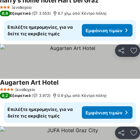
harry's home hotel Hart bei Graz
Εμφάνιση τιμών
Ξενοδοχείο
3 Αστέρια
8,6
Εξαιρετικό
3.553
6.7 χλμ. από: Κέντρο πόλης
Επιλέξτε ημερομηνίες, για να
Εμφάνιση τιμών
δείτε τις ακριβείς τιμές
Κοινοποί
Πρ
Augarten Art Hotel
Εμφάνιση τιμών
Ξενοδοχείο
4 Αστέρια
9,2
Εξαιρετικό
3.972
0.9 χλμ. από: Κέντρο πόλης
Επιλέξτε ημερομηνίες, για να
Εμφάνιση τιμών
δείτε τις ακριβείς τιμές
Κοινοποί
Πρ