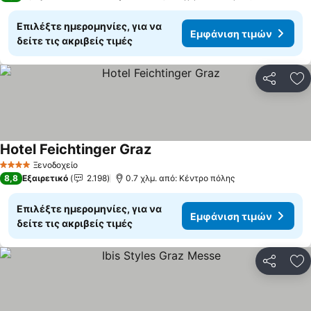
Επιλέξτε ημερομηνίες, για να
Εμφάνιση τιμών
δείτε τις ακριβείς τιμές
Κοινοποί
Πρ
Hotel Feichtinger Graz
Εμφάνιση τιμών
Ξενοδοχείο
4 Αστέρια
8,8
Εξαιρετικό
2.198
0.7 χλμ. από: Κέντρο πόλης
Επιλέξτε ημερομηνίες, για να
Εμφάνιση τιμών
δείτε τις ακριβείς τιμές
Κοινοποί
Πρ