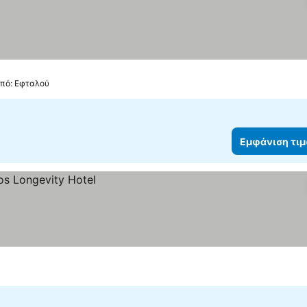
από: Εφταλού
Εμφάνιση τι