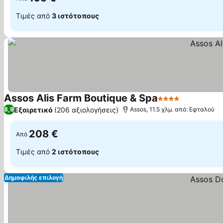
Τιμές από
3 ιστότοπους
Assos Alis Farm Boutique & Spa
4 Αστέρια
Εξαιρετικό
(206 αξιολογήσεις)
8,9
Assos, 11.5 χλμ. από: Εφταλού
208 €
Από
Τιμές από
2 ιστότοπους
Δημοφιλής επιλογή