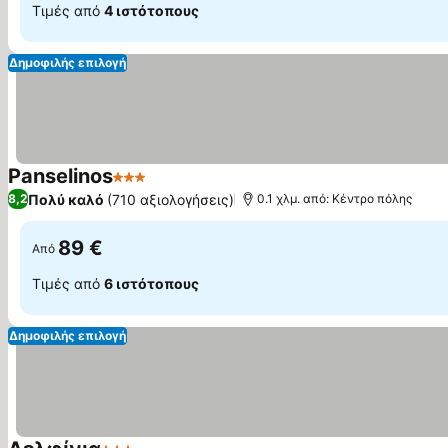
Τιμές από
4 ιστότοπους
Δημοφιλής επιλογή
Panselinos
3 Αστέρια
Πολύ καλό
(710 αξιολογήσεις)
8,2
0.1 χλμ. από: Κέντρο πόλης
89 €
Από
Τιμές από
6 ιστότοπους
Δημοφιλής επιλογή