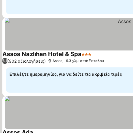
Assos Nazlıhan Hotel & Spa
3 Αστέρια
(902 αξιολογήσεις)
6,1
Assos, 16.3 χλμ. από: Εφταλού
Επιλέξτε ημερομηνίες, για να δείτε τις ακριβείς τιμές
Assos Ada