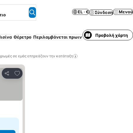
EL · €
Μενού
Σύνδεση
τιο
Προβολή χάρτη
ισίνα
Θέρετρο
Περιλαμβάνεται πρωινό
Ημιδιατροφή
Ξενώνα
ηρωμές σε εμάς επηρεάζουν την κατάταξη
Προσθήκη στα αγαπημένα
Κοινοποίηση