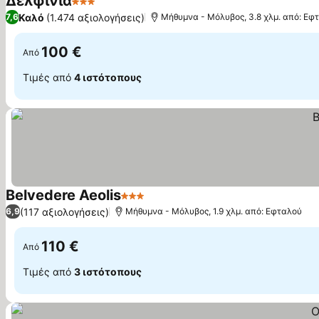
Δελφίνια
3 Αστέρια
Καλό
(1.474 αξιολογήσεις)
7,6
Μήθυμνα - Μόλυβος, 3.8 χλμ. από: Εφ
100 €
Από
Τιμές από
4 ιστότοπους
Belvedere Aeolis
3 Αστέρια
(117 αξιολογήσεις)
6,9
Μήθυμνα - Μόλυβος, 1.9 χλμ. από: Εφταλού
110 €
Από
Τιμές από
3 ιστότοπους