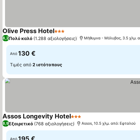
Olive Press Hotel
3 Αστέρια
Πολύ καλό
(1.288 αξιολογήσεις)
8,2
Μήθυμνα - Μόλυβος, 3.5 χλμ. 
130 €
Από
Τιμές από
2 ιστότοπους
Assos Longevity Hotel
3 Αστέρια
Εξαιρετικό
(768 αξιολογήσεις)
8,9
Assos, 10.5 χλμ. από: Εφταλού
195 €
Από