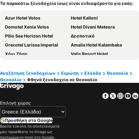
Τα παρακάτω ξενοδοχεία ίσως είναι ενδιαφέροντα για εσάς:
Azur Hotel Volos
Hotel Kalloni
Domotel Xenia Volos
Hotel Divani Meteora
Pilio Sea Horizon Hotel
Δεσποτικό
Grecotel Larissa Imperial
Amalia Hotel Kalambaka
Χάνι Ζήση
Valis Resort Hotel
Ananti City Resort
Ξενώνας Αρσένης
Αργώ
Manthos Mountain Resort & Spa
Αναζήτηση Ξενοδοχείων
Ευρώπη
Ελλάδα
Θεσσαλία
Θεσσαλία
Φθηνά ξενοδοχεία σε Θεσσαλία
Erofili Hotel and Suites
Αίγλη Παλλάς
Archontiko Naoumidi
Portaria Hotel
Facebook
Twitter
Insta
Yo
Νεβρός
Hotel Gallery Art
Επιλογή χώρας
1910 Lifestyle Hotel
Δευκαλίων
Liknon
Hotel Admitos
Προσθήκη στο Google
Olympus Terra Boutique Hotel
Ξενοδοχείο Magnes
Βρείτε εύκολα τα αποτελέσματά
μας: προσθέστε το trivago ως
Kritsa Gastronony Hotel
Αρχοντικό Θεοδώρα
προτιμώμενη πηγή στο Google.