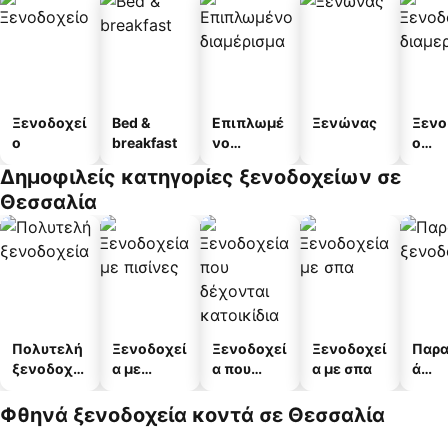
Ξενοδοχεί
Bed &
Επιπλωμέ
Ξενώνας
Ξενο
ο
breakfast
νο
ο
διαμέρισμ
διαμ
Δημοφιλείς κατηγορίες ξενοδοχείων σε
α
άτω
Θεσσαλία
Πολυτελή
Ξενοδοχεί
Ξενοδοχεί
Ξενοδοχεί
Παρα
ξενοδοχεί
α με
α που
α με σπα
ά
α
πισίνες
δέχονται
ξενο
κατοικίδι
α
Φθηνά ξενοδοχεία κοντά σε Θεσσαλία
α