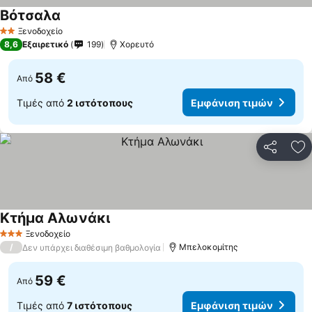
Βότσαλα
Ξενοδοχείο
2 Αστέρια
8,6
Εξαιρετικό
199
Χορευτό
58 €
Από
Τιμές από
2 ιστότοπους
Εμφάνιση τιμών
Κοινοποί
Πρ
Κτήμα Αλωνάκι
Ξενοδοχείο
3 Αστέρια
/
Μπελοκομίτης
Δεν υπάρχει διαθέσιμη βαθμολογία
59 €
Από
Τιμές από
7 ιστότοπους
Εμφάνιση τιμών