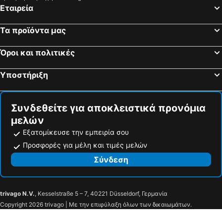
Εταιρεία
Odysseon
Φιλοξενία
Kenta Beach Hotel
Xenia Palace Portaria
Τα προϊόντα μας
Grand Meteora Hotel
Panorama Suites & Spa - Adults Only
Hotel Padelidaki
Καστράκι
Όροι και πολιτικές
Γιαμάνδες
Κυψέλη
Υποστήριξη
Αρχοντικό Χατζηγάκη
Lagou Raxi Hotel
Αναστασία
Kazarma Hotel
Συνδεθείτε για αποκλειστικά προνόμια
Hotel Avra
Άλκηστις
μελών
Ληθαίον
Παλλάδιο
Εξατομίκευσε την εμπειρία σου
Metropol
Aeton Melathron
Προσφορές για μέλη και τιμές μελών
King
Erifili
Σύνδεση
Sleep On It
Πανελλήνιον
Αχίλλειον
Trikala River House
trivago N.V.
, Kesselstraße 5 – 7, 40221 Düsseldorf, Γερμανία
Meteora Christian's Place
Ντίνας
Copyright 2026 trivago | Με την επιφύλαξη όλων των δικαιωμάτων.
Mini Suites Trikala
Theopetra Home