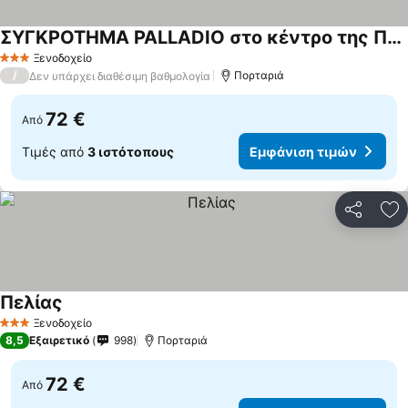
ΣΥΓΚΡΟΤΗΜΑ PALLADIO στο κέντρο της Πορταριάς
Ξενοδοχείο
3 Αστέρια
/
Πορταριά
Δεν υπάρχει διαθέσιμη βαθμολογία
72 €
Από
Τιμές από
3 ιστότοπους
Εμφάνιση τιμών
Κοινοποί
Πρ
Πελίας
Ξενοδοχείο
3 Αστέρια
8,5
Εξαιρετικό
998
Πορταριά
72 €
Από