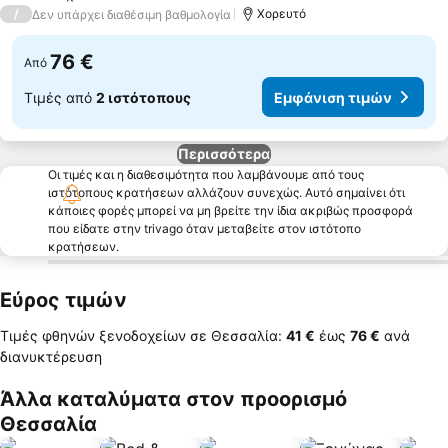
2 Αστέρια
/
Χορευτό
Δεν υπάρχει διαθέσιμη βαθμολογία
76 €
Από
Τιμές από
2 ιστότοπους
Εμφάνιση τιμών
Περισσότερα
Οι τιμές και η διαθεσιμότητα που λαμβάνουμε από τους
ιστότοπους κρατήσεων αλλάζουν συνεχώς. Αυτό σημαίνει ότι
κάποιες φορές μπορεί να μη βρείτε την ίδια ακριβώς προσφορά
που είδατε στην trivago όταν μεταβείτε στον ιστότοπο
κρατήσεων.
Εύρος τιμών
Τιμές φθηνών ξενοδοχείων σε Θεσσαλία:
‎41 €
έως
‎76 €
ανά
διανυκτέρευση
Άλλα καταλύματα στον προορισμό
Θεσσαλία