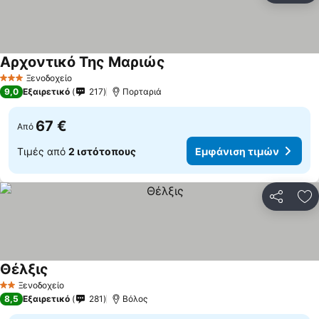
Αρχοντικό Της Μαριώς
Ξενοδοχείο
3 Αστέρια
9,0
Εξαιρετικό
217
Πορταριά
67 €
Από
Τιμές από
2 ιστότοπους
Εμφάνιση τιμών
Κοινοποί
Πρ
Θέλξις
Ξενοδοχείο
2 Αστέρια
8,5
Εξαιρετικό
281
Βόλος