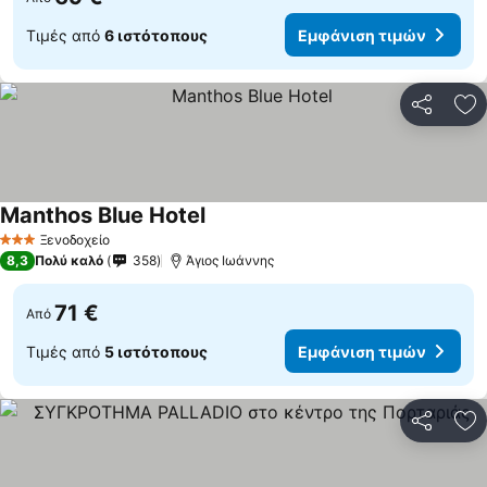
Τιμές από
6 ιστότοπους
Εμφάνιση τιμών
Κοινοποί
Πρ
Manthos Blue Hotel
Ξενοδοχείο
3 Αστέρια
8,3
Πολύ καλό
358
Άγιος Ιωάννης
71 €
Από
Τιμές από
5 ιστότοπους
Εμφάνιση τιμών
Κοινοποί
Πρ