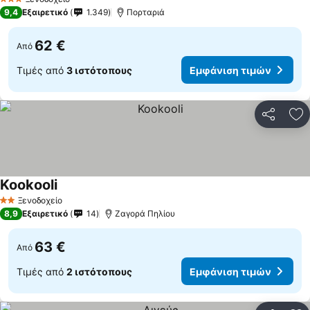
3 Αστέρια
9,4
Εξαιρετικό
1.349
Πορταριά
62 €
Από
Τιμές από
3 ιστότοπους
Εμφάνιση τιμών
Κοινοποί
Πρ
Kookooli
Ξενοδοχείο
2 Αστέρια
8,9
Εξαιρετικό
14
Ζαγορά Πηλίου
63 €
Από
Τιμές από
2 ιστότοπους
Εμφάνιση τιμών