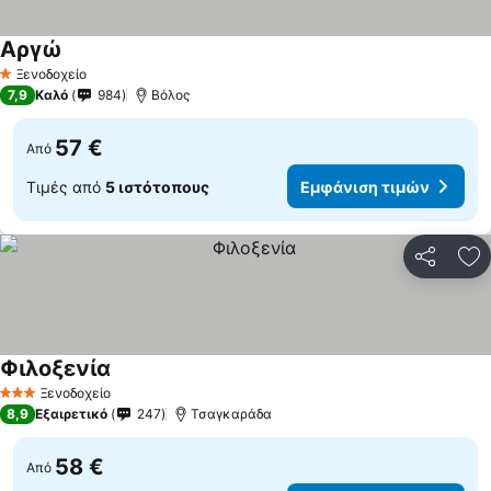
Αργώ
Ξενοδοχείο
1 Αστέρια
7,9
Καλό
984
Βόλος
57 €
Από
Τιμές από
5 ιστότοπους
Εμφάνιση τιμών
Κοινοποί
Πρ
Φιλοξενία
Ξενοδοχείο
3 Αστέρια
8,9
Εξαιρετικό
247
Τσαγκαράδα
58 €
Από