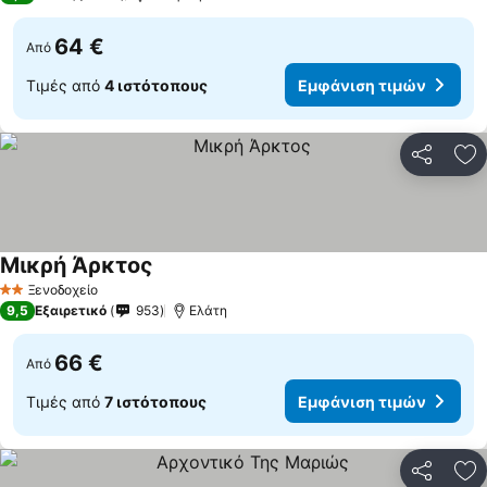
64 €
Από
Τιμές από
4 ιστότοπους
Εμφάνιση τιμών
Κοινοποί
Πρ
Μικρή Άρκτος
Ξενοδοχείο
2 Αστέρια
9,5
Εξαιρετικό
953
Ελάτη
66 €
Από
Τιμές από
7 ιστότοπους
Εμφάνιση τιμών
Κοινοποί
Πρ