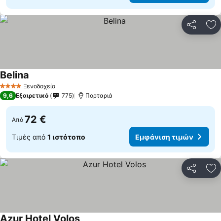
Κοινοποί
Πρ
Belina
Ξενοδοχείο
4 Αστέρια
9,6
Εξαιρετικό
775
Πορταριά
72 €
Από
Τιμές από
1 ιστότοπο
Εμφάνιση τιμών
Κοινοποί
Πρ
Azur Hotel Volos