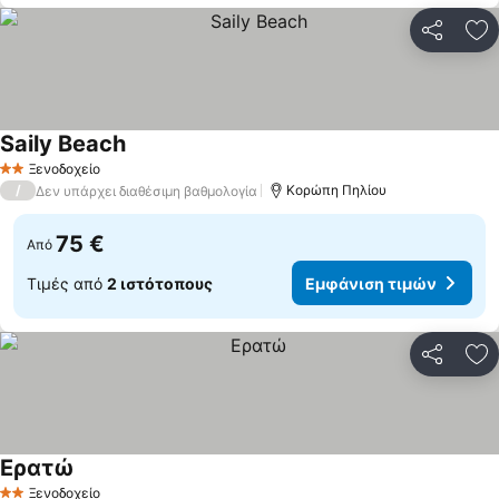
Κοινοποί
Πρ
Saily Beach
Ξενοδοχείο
2 Αστέρια
/
Κορώπη Πηλίου
Δεν υπάρχει διαθέσιμη βαθμολογία
75 €
Από
Τιμές από
2 ιστότοπους
Εμφάνιση τιμών
Κοινοποί
Πρ
Ερατώ
Ξενοδοχείο