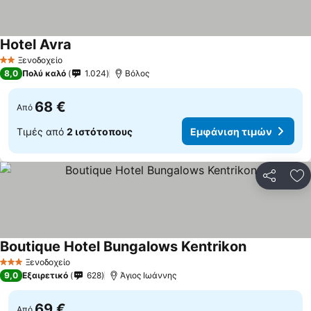
Hotel Avra
Ξενοδοχείο
2 Αστέρια
8,0
Πολύ καλό
1.024
Βόλος
68 €
Από
Τιμές από
2 ιστότοπους
Εμφάνιση τιμών
Κοινοποί
Πρ
Boutique Hotel Bungalows Kentrikon
Ξενοδοχείο
3 Αστέρια
9,0
Εξαιρετικό
628
Άγιος Ιωάννης
69 €
Από