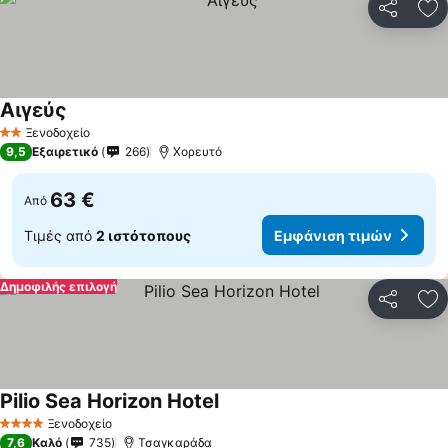
Κοινοποί
Πρ
Αιγεύς
Ξενοδοχείο
2 Αστέρια
9,5
Εξαιρετικό
266
Χορευτό
63 €
Από
Τιμές από
2 ιστότοπους
Εμφάνιση τιμών
Δημοφιλής επιλογή
Κοινοποί
Πρ
Pilio Sea Horizon Hotel
Ξενοδοχείο
4 Αστέρια
7,6
Καλό
735
Τσαγκαράδα