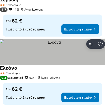
Ξενοδοχείο
2 Αστέρια
6,7
149
Άγιος Ιωάννης
62 €
Από
Τιμές από
2 ιστότοπους
Εμφάνιση τιμών
Κοινοποί
Πρ
Ελεάνα
Ξενοδοχείο
2 Αστέρια
9,3
Εξαιρετικό
634
Άγιος Ιωάννης
62 €
Από
Τιμές από
2 ιστότοπους
Εμφάνιση τιμών