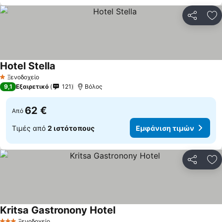
Κοινοποί
Πρ
Hotel Stella
Ξενοδοχείο
1 Αστέρια
9,1
Εξαιρετικό
121
Βόλος
62 €
Από
Τιμές από
2 ιστότοπους
Εμφάνιση τιμών
Κοινοποί
Πρ
Kritsa Gastronony Hotel
Ξενοδοχείο