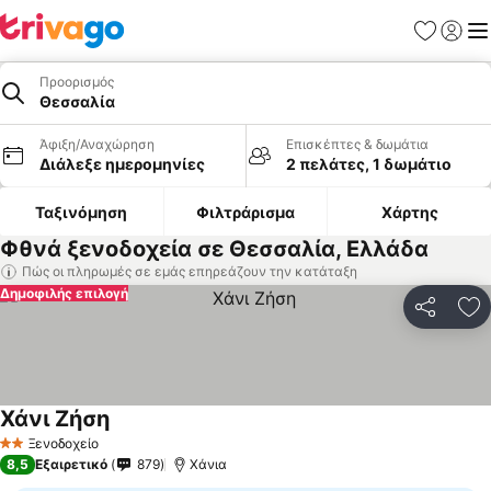
Αγαπημέν
Σύνδε
Με
Προορισμός
Θεσσαλία
Άφιξη/Αναχώρηση
Επισκέπτες & δωμάτια
Διάλεξε ημερομηνίες
2 πελάτες, 1 δωμάτιο
Ταξινόμηση
Φιλτράρισμα
Χάρτης
Φθνά ξενοδοχεία σε Θεσσαλία, Ελλάδα
Πώς οι πληρωμές σε εμάς επηρεάζουν την κατάταξη
Δημοφιλής επιλογή
Κοινοποί
Πρ
Χάνι Ζήση
Ξενοδοχείο
2 Αστέρια
8,5
Εξαιρετικό
879
Χάνια