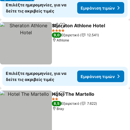
Επιλέξτε ημερομηνίες, για να
Εμφάνιση τιμών
δείτε τις ακριβείς τιμές
Sheraton Athlone Hotel
Κοινοποίηση
Προσθήκη στα αγαπημένα
Εμ
4 Αστέρια
9,0
Εξαιρετικό
12.541
Athlone
Επιλέξτε ημερομηνίες, για να
Εμφάνιση τιμών
δείτε τις ακριβείς τιμές
Hotel The Martello
Κοινοποίηση
Προσθήκη στα αγαπημένα
Εμφάνι
2 Αστέρια
8,5
Εξαιρετικό
7.622
Bray