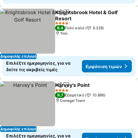
Knightsbrook Hotel & Golf
Κοινοποίηση
Προσθήκη στα αγαπημένα
Resort
Εμφάνιση τιμών
4 Αστέρια
8,4
Πολύ καλό
9.328
Trim
Δημοφιλής επιλογή
Επιλέξτε ημερομηνίες, για να
Εμφάνιση τιμών
δείτε τις ακριβείς τιμές
Harvey's Point
Κοινοποίηση
Προσθήκη στα αγαπημένα
Εμφάνιση τ
4 Αστέρια
9,7
Εξαιρετικό
10.886
Donegal Town
Δημοφιλής επιλογή
Επιλέξτε ημερομηνίες, για να