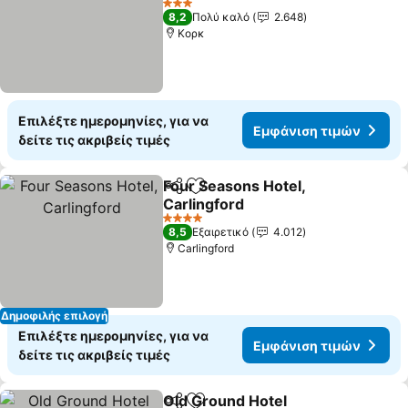
Εμφάνιση τιμών
3 Αστέρια
8,2
Πολύ καλό
2.648
Κορκ
Επιλέξτε ημερομηνίες, για να
Εμφάνιση τιμών
δείτε τις ακριβείς τιμές
Four Seasons Hotel,
Κοινοποίηση
Προσθήκη στα αγαπημένα
Carlingford
Εμφάνιση τιμών
4 Αστέρια
8,5
Εξαιρετικό
4.012
Carlingford
Δημοφιλής επιλογή
Επιλέξτε ημερομηνίες, για να
Εμφάνιση τιμών
δείτε τις ακριβείς τιμές
Old Ground Hotel