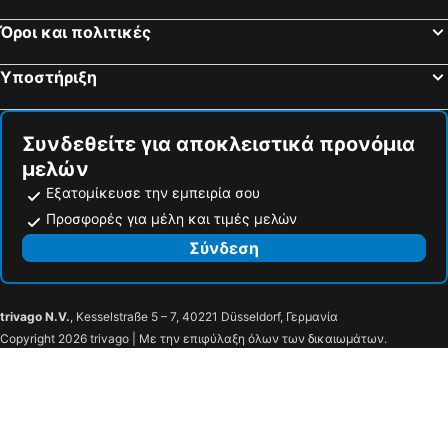
Russell Court Hotel
Staycity Aparthotels Dublin Tivoli
Όροι και πολιτικές
Travelodge Plus Dublin City Centre
The Hendrick Smithfield
Υποστήριξη
Arlington Hotel
Glashaus Hotel
Moxy Dublin City
Clayton Hotel Leopardstown
Συνδεθείτε για αποκλειστικά προνόμια
Beckett Locke
The Samuel Hotel
μελών
Cassidys Hotel
citizenM Dublin St. Patrick's
Εξατομίκευσε την εμπειρία σου
Clayton Hotel Dublin Airport Central
St Helen's Hotel, Dublin
Προσφορές για μέλη και τιμές μελών
Carlton Hotel Blanchardstown
Randles Hotel
Σύνδεση
Gullane's Hotel
Shamrock Lodge Hotel
Radisson Blu Hotel, Athlone
Sheraton Athlone Hotel
trivago N.V.
, Kesselstraße 5 – 7, 40221 Düsseldorf, Γερμανία
Shalom
Claregalway Hotel
Copyright 2026 trivago | Με την επιφύλαξη όλων των δικαιωμάτων.
Maldron Hotel Oranmore Galway
Coach House
驿家365连锁酒店（雄县汽车站店）
Clayton Hotel Galway
Flannery's Hotel Galway
The Connacht Hotel
The g Hotel & Spa
The Huntsman Inn