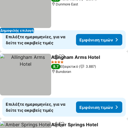
Dunmore East
Δημοφιλής επιλογή
Επιλέξτε ημερομηνίες, για να
Εμφάνιση τιμών
δείτε τις ακριβείς τιμές
Allingham Arms Hotel
Κοινοποίηση
Προσθήκη στα αγαπημένα
Εμφ
4 Αστέρια
8,7
Εξαιρετικό
3.887
Bundoran
Επιλέξτε ημερομηνίες, για να
Εμφάνιση τιμών
δείτε τις ακριβείς τιμές
Amber Springs Hotel
Κοινοποίηση
Προσθήκη στα αγαπημένα
Εμφά