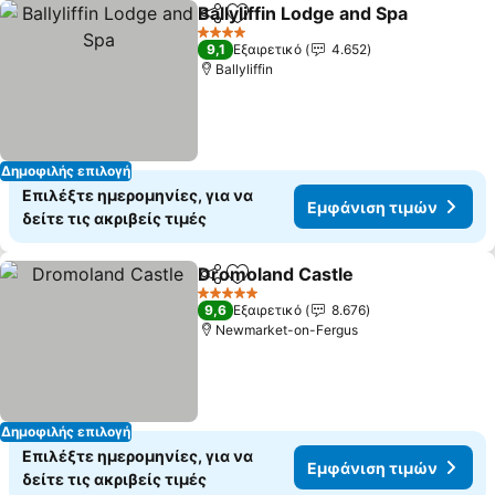
Ballyliffin Lodge and Spa
Κοινοποίηση
Προσθήκη στα αγαπημένα
Ε
4 Αστέρια
9,1
Εξαιρετικό
4.652
Ballyliffin
Δημοφιλής επιλογή
Επιλέξτε ημερομηνίες, για να
Εμφάνιση τιμών
δείτε τις ακριβείς τιμές
Dromoland Castle
Κοινοποίηση
Προσθήκη στα αγαπημένα
Εμφάνισ
5 Αστέρια
9,6
Εξαιρετικό
8.676
Newmarket-on-Fergus
Δημοφιλής επιλογή
Επιλέξτε ημερομηνίες, για να
Εμφάνιση τιμών
δείτε τις ακριβείς τιμές