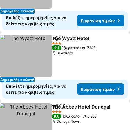
Δημοφιλής επιλογή
Επιλέξτε ημερομηνίες, για να
Εμφάνιση τιμών
δείτε τις ακριβείς τιμές
The Wyatt Hotel
Κοινοποίηση
Προσθήκη στα αγαπημένα
Εμφάνιση
3 Αστέρια
9,1
Εξαιρετικό
7.819
Βέστπορτ
Δημοφιλής επιλογή
Επιλέξτε ημερομηνίες, για να
Εμφάνιση τιμών
δείτε τις ακριβείς τιμές
The Abbey Hotel Donegal
Κοινοποίηση
Προσθήκη στα αγαπημένα
3 Αστέρια
8,0
Πολύ καλό
5.855
Donegal Town