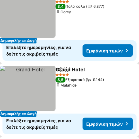
4 Αστέρια
8,4
Πολύ καλό
6.877
Gorey
Δημοφιλής επιλογή
Επιλέξτε ημερομηνίες, για να
Εμφάνιση τιμών
δείτε τις ακριβείς τιμές
Grand Hotel
Κοινοποίηση
Προσθήκη στα αγαπημένα
Εμφάνιση τιμ
4 Αστέρια
8,5
Εξαιρετικό
9.144
Malahide
Δημοφιλής επιλογή
Επιλέξτε ημερομηνίες, για να
Εμφάνιση τιμών
δείτε τις ακριβείς τιμές