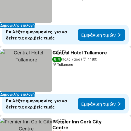
Δημοφιλής επιλογή
Επιλέξτε ημερομηνίες, για να
Εμφάνιση τιμών
δείτε τις ακριβείς τιμές
Central Hotel Tullamore
Κοινοποίηση
Προσθήκη στα αγαπημένα
Εμ
8,4
Πολύ καλό
1.180
Tullamore
Δημοφιλής επιλογή
Επιλέξτε ημερομηνίες, για να
Εμφάνιση τιμών
δείτε τις ακριβείς τιμές
Premier Inn Cork City
Κοινοποίηση
Προσθήκη στα αγαπημένα
Centre