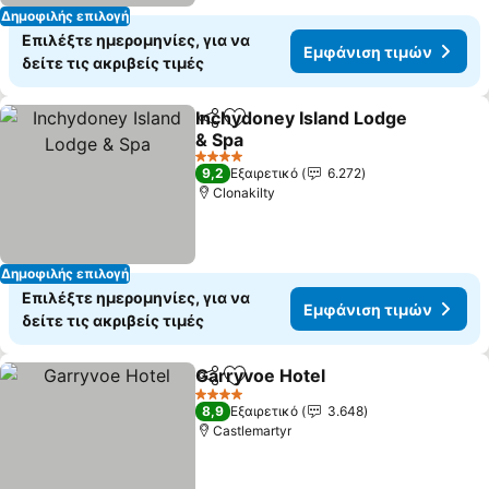
Δημοφιλής επιλογή
Επιλέξτε ημερομηνίες, για να
Εμφάνιση τιμών
δείτε τις ακριβείς τιμές
Inchydoney Island Lodge
Κοινοποίηση
Προσθήκη στα αγαπημένα
& Spa
Εμφάνιση τιμών
4 Αστέρια
9,2
Εξαιρετικό
6.272
Clonakilty
Δημοφιλής επιλογή
Επιλέξτε ημερομηνίες, για να
Εμφάνιση τιμών
δείτε τις ακριβείς τιμές
Garryvoe Hotel
Κοινοποίηση
Προσθήκη στα αγαπημένα
Εμφάνιση 
4 Αστέρια
8,9
Εξαιρετικό
3.648
Castlemartyr