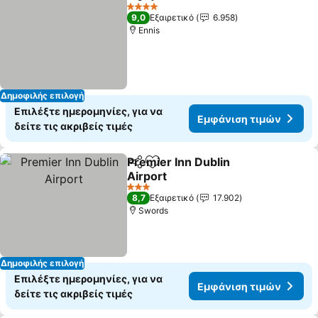
Κοινοποίηση
Προσθήκη στα αγαπημένα
Εμφάνισ
4 Αστέρια
9,0
Εξαιρετικό
6.958
Ennis
Δημοφιλής επιλογή
Επιλέξτε ημερομηνίες, για να
Εμφάνιση τιμών
δείτε τις ακριβείς τιμές
Premier Inn Dublin
Κοινοποίηση
Προσθήκη στα αγαπημένα
Airport
Εμφάνιση τιμών
3 Αστέρια
8,7
Εξαιρετικό
17.902
Swords
Δημοφιλής επιλογή
Επιλέξτε ημερομηνίες, για να
Εμφάνιση τιμών
δείτε τις ακριβείς τιμές