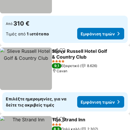
310 €
Από
Τιμές από
1 ιστότοπο
Εμφάνιση τιμών
Slieve Russell Hotel Golf
Κοινοποίηση
Προσθήκη στα αγαπημένα
& Country Club
Εμφάνιση τιμών
4 Αστέρια
9,1
Εξαιρετικό
8.626
Cavan
Επιλέξτε ημερομηνίες, για να
Εμφάνιση τιμών
δείτε τις ακριβείς τιμές
The Strand Inn
Κοινοποίηση
Προσθήκη στα αγαπημένα
Εμφάνιση τ
3 Αστέρια
8,3
Πολύ καλό
2.307