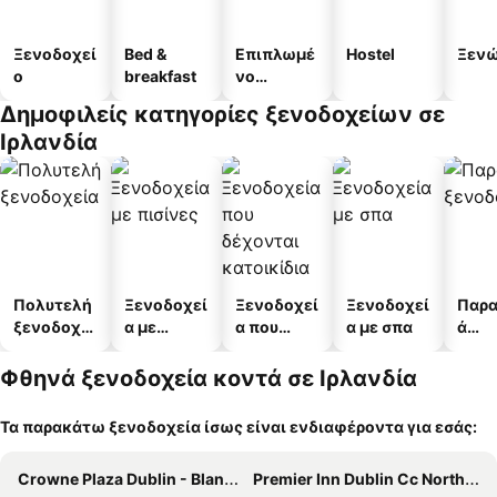
Ξενοδοχεί
Bed &
Επιπλωμέ
Hostel
Ξεν
ο
breakfast
νο
διαμέρισμ
Δημοφιλείς κατηγορίες ξενοδοχείων σε
α
Ιρλανδία
Πολυτελή
Ξενοδοχεί
Ξενοδοχεί
Ξενοδοχεί
Παρα
ξενοδοχεί
α με
α που
α με σπα
ά
α
πισίνες
δέχονται
ξενο
κατοικίδι
α
Φθηνά ξενοδοχεία κοντά σε Ιρλανδία
α
Τα παρακάτω ξενοδοχεία ίσως είναι ενδιαφέροντα για εσάς:
Crowne Plaza Dublin - Blanchardstown by IHG
Premier Inn Dublin Cc North Docklands