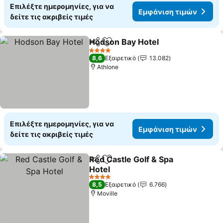
Επιλέξτε ημερομηνίες, για να
Εμφάνιση τιμών
δείτε τις ακριβείς τιμές
Hodson Bay Hotel
Κοινοποίηση
Προσθήκη στα αγαπημένα
Εμφάνισ
4 Αστέρια
8,6
Εξαιρετικό
13.082
Athlone
Επιλέξτε ημερομηνίες, για να
Εμφάνιση τιμών
δείτε τις ακριβείς τιμές
Red Castle Golf & Spa
Κοινοποίηση
Προσθήκη στα αγαπημένα
Hotel
Εμφάνιση τιμών
4 Αστέρια
8,5
Εξαιρετικό
6.766
Moville