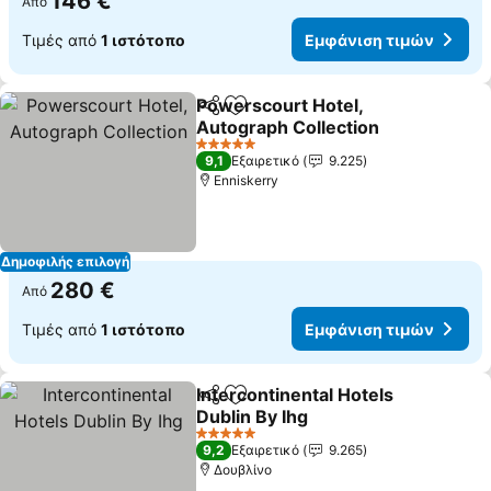
146 €
Από
Τιμές από
1 ιστότοπο
Εμφάνιση τιμών
Powerscourt Hotel,
Κοινοποίηση
Προσθήκη στα αγαπημένα
Autograph Collection
Εμφάνιση τιμών
5 Αστέρια
9,1
Εξαιρετικό
9.225
Enniskerry
Δημοφιλής επιλογή
280 €
Από
Τιμές από
1 ιστότοπο
Εμφάνιση τιμών
Intercontinental Hotels
Κοινοποίηση
Προσθήκη στα αγαπημένα
Dublin By Ihg
Εμφάνιση τιμών
5 Αστέρια
9,2
Εξαιρετικό
9.265
Δουβλίνο