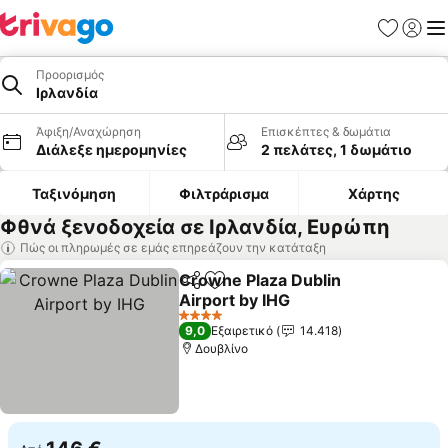
Αγαπημέν
Σύνδε
Με
Προορισμός
Ιρλανδία
Άφιξη/Αναχώρηση
Επισκέπτες & δωμάτια
Διάλεξε ημερομηνίες
2 πελάτες, 1 δωμάτιο
Ταξινόμηση
Φιλτράρισμα
Χάρτης
Φθνά ξενοδοχεία σε Ιρλανδία, Ευρώπη
Πώς οι πληρωμές σε εμάς επηρεάζουν την κατάταξη
Crowne Plaza Dublin
Κοινοποίηση
Προσθήκη στα αγαπημένα
Airport by IHG
Εμφάνιση τιμών
4 Αστέρια
9,0
Εξαιρετικό
14.418
Δουβλίνο