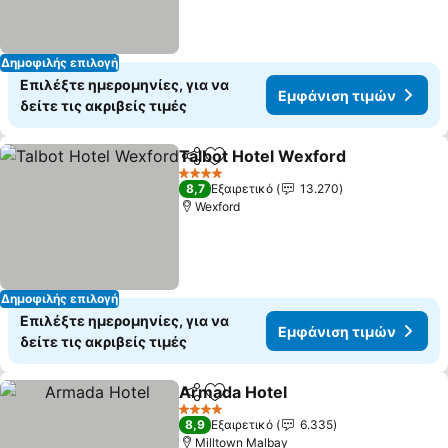
Δημοφιλής επιλογή
Επιλέξτε ημερομηνίες, για να
Εμφάνιση τιμών
δείτε τις ακριβείς τιμές
Talbot Hotel Wexford
Κοινοποίηση
Προσθήκη στα αγαπημένα
Εμφά
4 Αστέρια
8,7
Εξαιρετικό
13.270
Wexford
Δημοφιλής επιλογή
Επιλέξτε ημερομηνίες, για να
Εμφάνιση τιμών
δείτε τις ακριβείς τιμές
Armada Hotel
Κοινοποίηση
Προσθήκη στα αγαπημένα
Εμφάνιση τι
4 Αστέρια
8,9
Εξαιρετικό
6.335
Milltown Malbay