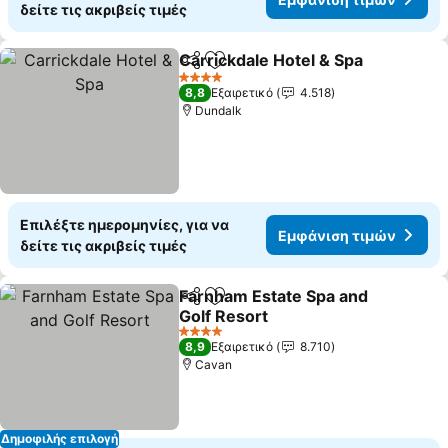
δείτε τις ακριβείς τιμές
Carrickdale Hotel & Spa
Κοινοποίηση
Προσθήκη στα αγαπημένα
Εμ
4 Αστέρια
8,8
Εξαιρετικό
4.518
Dundalk
Επιλέξτε ημερομηνίες, για να
Εμφάνιση τιμών
δείτε τις ακριβείς τιμές
Farnham Estate Spa and
Κοινοποίηση
Προσθήκη στα αγαπημένα
Golf Resort
Εμφάνιση τιμών
4 Αστέρια
8,9
Εξαιρετικό
8.710
Cavan
Δημοφιλής επιλογή