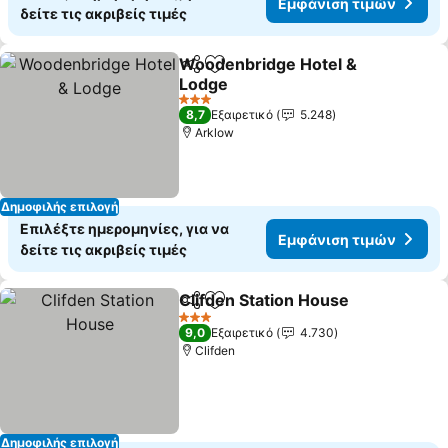
Εμφάνιση τιμών
δείτε τις ακριβείς τιμές
Woodenbridge Hotel &
Κοινοποίηση
Προσθήκη στα αγαπημένα
Lodge
Εμφάνιση τιμών
3 Αστέρια
8,7
Εξαιρετικό
5.248
Arklow
Δημοφιλής επιλογή
Επιλέξτε ημερομηνίες, για να
Εμφάνιση τιμών
δείτε τις ακριβείς τιμές
Clifden Station House
Κοινοποίηση
Προσθήκη στα αγαπημένα
Εμφά
3 Αστέρια
9,0
Εξαιρετικό
4.730
Clifden
Δημοφιλής επιλογή