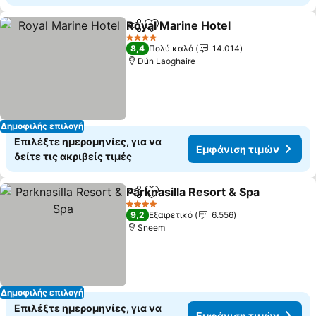
Royal Marine Hotel
Κοινοποίηση
Προσθήκη στα αγαπημένα
Εμφάνι
4 Αστέρια
8,4
Πολύ καλό
14.014
Dún Laoghaire
Δημοφιλής επιλογή
Επιλέξτε ημερομηνίες, για να
Εμφάνιση τιμών
δείτε τις ακριβείς τιμές
Parknasilla Resort & Spa
Κοινοποίηση
Προσθήκη στα αγαπημένα
Ε
4 Αστέρια
9,2
Εξαιρετικό
6.556
Sneem
Δημοφιλής επιλογή
Επιλέξτε ημερομηνίες, για να
Εμφάνιση τιμών