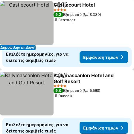
Castlecourt Hotel
Κοινοποίηση
Προσθήκη στα αγαπημένα
Εμφάνισ
4 Αστέρια
9,2
Εξαιρετικό
8.330
Βέστπορτ
Δημοφιλής επιλογή
Επιλέξτε ημερομηνίες, για να
Εμφάνιση τιμών
δείτε τις ακριβείς τιμές
Ballymascanlon Hotel and
Κοινοποίηση
Προσθήκη στα αγαπημένα
Golf Resort
Εμφάνιση τιμών
4 Αστέρια
9,0
Εξαιρετικό
5.568
Dundalk
Επιλέξτε ημερομηνίες, για να
Εμφάνιση τιμών
δείτε τις ακριβείς τιμές