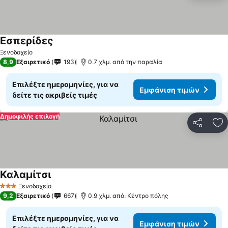
Εσπερίδες
Εμφάνιση τιμών
Ξενοδοχείο
8,9
Εξαιρετικό
193
0.7 χλμ. από την παραλία
Επιλέξτε ημερομηνίες, για να
Εμφάνιση τιμών
δείτε τις ακριβείς τιμές
Δημοφιλής επιλογή
Κοινοποί
Πρ
Καλαμίτσι
Εμφάνιση τιμών
Ξενοδοχείο
3 Αστέρια
9,2
Εξαιρετικό
667
0.9 χλμ. από: Κέντρο πόλης
Επιλέξτε ημερομηνίες, για να
Εμφάνιση τιμών