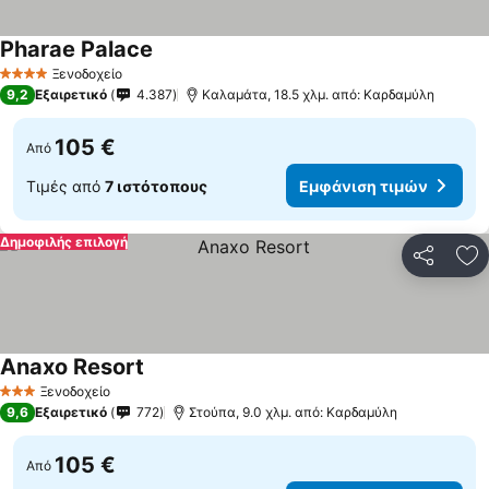
Pharae Palace
Εμφάνιση τιμών
Ξενοδοχείο
4 Αστέρια
9,2
Εξαιρετικό
4.387
Καλαμάτα, 18.5 χλμ. από: Καρδαμύλη
105 €
Από
Τιμές από
7 ιστότοπους
Εμφάνιση τιμών
Δημοφιλής επιλογή
Κοινοποί
Πρ
Anaxo Resort
Εμφάνιση τιμών
Ξενοδοχείο
3 Αστέρια
9,6
Εξαιρετικό
772
Στούπα, 9.0 χλμ. από: Καρδαμύλη
105 €
Από