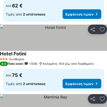
62 €
Από
Τιμές από
2 ιστότοπους
Εμφάνιση τιμών
Κοινοποί
Πρ
Hotel Fotini
Εμφάνιση τιμών
Ξενοδοχείο
3 Αστέρια
8,0
Πολύ καλό
1.508
Καλαμάτα, 16.6 χλμ. από: Καρδαμύλη
75 €
Από
Τιμές από
2 ιστότοπους
Εμφάνιση τιμών
Κοινοποί
Πρ