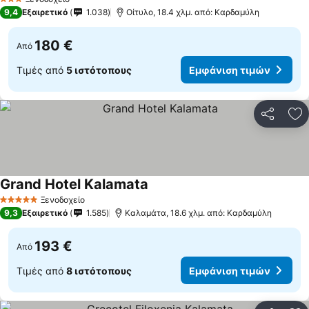
3 Αστέρια
9,4
Εξαιρετικό
1.038
Οίτυλο, 18.4 χλμ. από: Καρδαμύλη
180 €
Από
Τιμές από
5 ιστότοπους
Εμφάνιση τιμών
Κοινοποί
Πρ
Grand Hotel Kalamata
Εμφάνιση τιμών
Ξενοδοχείο
5 Αστέρια
9,3
Εξαιρετικό
1.585
Καλαμάτα, 18.6 χλμ. από: Καρδαμύλη
193 €
Από
Τιμές από
8 ιστότοπους
Εμφάνιση τιμών