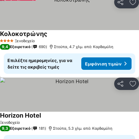
Κοινοποί
Πρ
Κολοκοτρώνης
Εμφάνιση τιμών
Ξενοδοχείο
4 Αστέρια
9,4
Εξαιρετικό
690
Στούπα, 4.7 χλμ. από: Καρδαμύλη
Επιλέξτε ημερομηνίες, για να
Εμφάνιση τιμών
δείτε τις ακριβείς τιμές
Κοινοποί
Πρ
Horizon Hotel
Εμφάνιση τιμών
Ξενοδοχείο
9,3
Εξαιρετικό
181
Στούπα, 5.3 χλμ. από: Καρδαμύλη