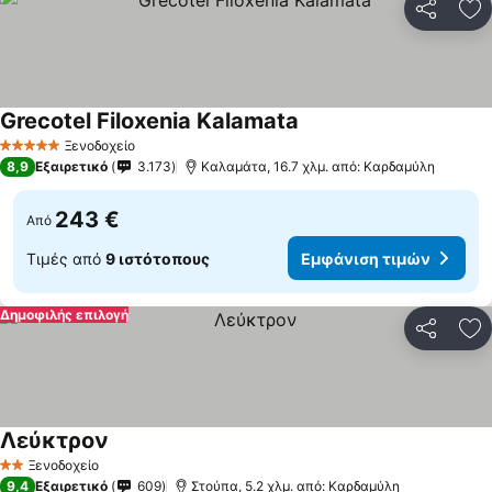
Κοινοποί
Πρ
Grecotel Filoxenia Kalamata
Εμφάνιση τιμών
Ξενοδοχείο
5 Αστέρια
8,9
Εξαιρετικό
3.173
Καλαμάτα, 16.7 χλμ. από: Καρδαμύλη
243 €
Από
Τιμές από
9 ιστότοπους
Εμφάνιση τιμών
Δημοφιλής επιλογή
Κοινοποί
Πρ
Λεύκτρον
Εμφάνιση τιμών
Ξενοδοχείο
2 Αστέρια
9,4
Εξαιρετικό
609
Στούπα, 5.2 χλμ. από: Καρδαμύλη