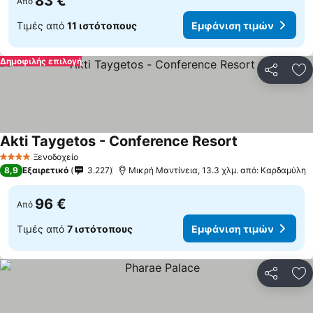
83 €
Από
Τιμές από
11 ιστότοπους
Εμφάνιση τιμών
Δημοφιλής επιλογή
Κοινοποί
Πρ
Akti Taygetos - Conference Resort
Εμφάνιση τιμ
Ξενοδοχείο
4 Αστέρια
8,9
Εξαιρετικό
3.227
Μικρή Μαντίνεια, 13.3 χλμ. από: Καρδαμύλη
96 €
Από
Τιμές από
7 ιστότοπους
Εμφάνιση τιμών
Κοινοποί
Πρ