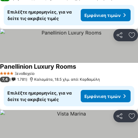
Επιλέξτε ημερομηνίες, για να
Εμφάνιση τιμών
δείτε τις ακριβείς τιμές
Κοινοποί
Πρ
Panellinion Luxury Rooms
Εμφάνιση τιμών
Ξενοδοχείο
4 Αστέρια
7,4
1.781
Καλαμάτα, 18.5 χλμ. από: Καρδαμύλη
Επιλέξτε ημερομηνίες, για να
Εμφάνιση τιμών
δείτε τις ακριβείς τιμές
Κοινοποί
Πρ