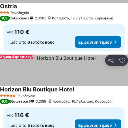
Ostria
Εμφάνιση τιμών
Ξενοδοχείο
3 Αστέρια
8,3
Πολύ καλό
2.350
Καλαμάτα, 18.3 χλμ. από: Καρδαμύλη
110 €
Από
Τιμές από
6 ιστότοπους
Εμφάνιση τιμών
Δημοφιλής επιλογή
Κοινοποί
Πρ
Horizon Blu Boutique Hotel
Εμφάνιση τιμών
Ξενοδοχείο
5 Αστέρια
9,0
Εξαιρετικό
3.268
Καλαμάτα, 16.7 χλμ. από: Καρδαμύλη
116 €
Από
Τιμές από
5 ιστότοπους
Εμφάνιση τιμών