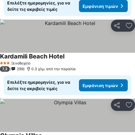
Επιλέξτε ημερομηνίες, για να
Εμφάνιση τιμών
δείτε τις ακριβείς τιμές
Κοινοποί
Πρ
Kardamili Beach Hotel
Εμφάνιση τιμών
Ξενοδοχείο
3 Αστέρια
7,2
299
0.3 χλμ. από την παραλία
Επιλέξτε ημερομηνίες, για να
Εμφάνιση τιμών
δείτε τις ακριβείς τιμές
Κοινοποί
Πρ