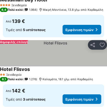
Εμφάνιση τιμών
Ξενοδοχείο
4 Αστέρια
8,4
Πολύ καλό
1.964
Μικρή Μαντίνεια, 13.8 χλμ. από: Καρδαμύλη
139 €
Από
Τιμές από
5 ιστότοπους
Εμφάνιση τιμών
Δημοφιλής επιλογή
Κοινοποί
Πρ
Hotel Flisvos
Εμφάνιση τιμών
Ξενοδοχείο
2 Αστέρια
8,1
Πολύ καλό
1.276
Καλαμάτα, 18.1 χλμ. από: Καρδαμύλη
142 €
Από
Τιμές από
3 ιστότοπους
Εμφάνιση τιμών