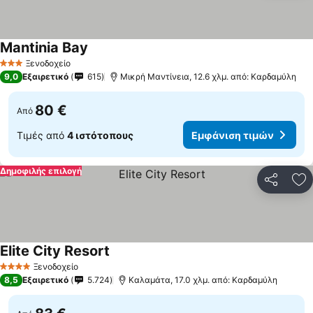
Mantinia Bay
Εμφάνιση τιμών
Ξενοδοχείο
3 Αστέρια
9,0
Εξαιρετικό
615
Μικρή Μαντίνεια, 12.6 χλμ. από: Καρδαμύλη
80 €
Από
Τιμές από
4 ιστότοπους
Εμφάνιση τιμών
Δημοφιλής επιλογή
Κοινοποί
Πρ
Elite City Resort
Εμφάνιση τιμών
Ξενοδοχείο
4 Αστέρια
8,5
Εξαιρετικό
5.724
Καλαμάτα, 17.0 χλμ. από: Καρδαμύλη