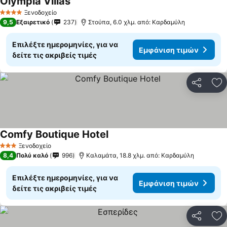
Olympia Villas
Εμφάνιση τιμών
Ξενοδοχείο
4 Αστέρια
9,5
Εξαιρετικό
237
Στούπα, 6.0 χλμ. από: Καρδαμύλη
Επιλέξτε ημερομηνίες, για να
Εμφάνιση τιμών
δείτε τις ακριβείς τιμές
Κοινοποί
Πρ
Comfy Boutique Hotel
Εμφάνιση τιμών
Ξενοδοχείο
3 Αστέρια
8,4
Πολύ καλό
996
Καλαμάτα, 18.8 χλμ. από: Καρδαμύλη
Επιλέξτε ημερομηνίες, για να
Εμφάνιση τιμών
δείτε τις ακριβείς τιμές
Κοινοποί
Πρ