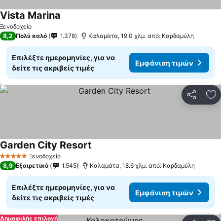
Vista Marina
Εμφάνιση τιμών
Ξενοδοχείο
8,2
Πολύ καλό
1.378
Καλαμάτα, 19.0 χλμ. από: Καρδαμύλη
Επιλέξτε ημερομηνίες, για να
Εμφάνιση τιμών
δείτε τις ακριβείς τιμές
Κοινοποί
Πρ
Garden City Resort
Εμφάνιση τιμών
Ξενοδοχείο
5 Αστέρια
8,9
Εξαιρετικό
1.545
Καλαμάτα, 18.6 χλμ. από: Καρδαμύλη
Επιλέξτε ημερομηνίες, για να
Εμφάνιση τιμών
δείτε τις ακριβείς τιμές
Δημοφιλής επιλογή