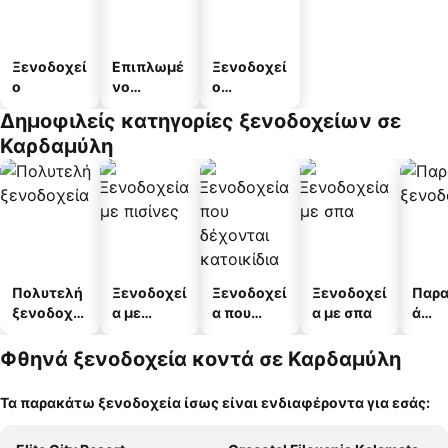
Ξενοδοχεί
Επιπλωμέ
Ξενοδοχεί
ο
νο
ο
διαμέρισμ
διαμερισμ
Δημοφιλείς κατηγορίες ξενοδοχείων σε
α
άτων
Καρδαμύλη
Πολυτελή
Ξενοδοχεί
Ξενοδοχεί
Ξενοδοχεί
Παρα
ξενοδοχεί
α με
α που
α με σπα
ά
α
πισίνες
δέχονται
ξενο
κατοικίδι
α
Φθηνά ξενοδοχεία κοντά σε Καρδαμύλη
α
Τα παρακάτω ξενοδοχεία ίσως είναι ενδιαφέροντα για εσάς: