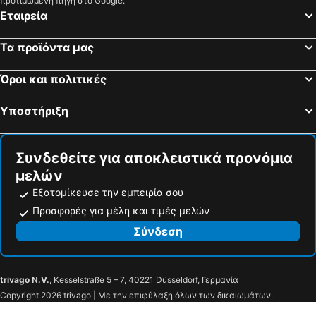
προτιμώμενη πηγή στο Google.
Haikos
George
Εταιρεία
Georges Estates Hotel
Katikies Manis
Τα προϊόντα μας
Pleiades seaside residences in Mani
Diapori Suites Hotel
Αpollon Apartments
Hotel Ionis
Όροι και πολιτικές
Βάρδια
Καλαμίτσι
Υποστήριξη
Angelika
Bio Guesthouse Mani Sonnenlink
Σοφία
Elaianthos
Συνδεθείτε για αποκλειστικά προνόμια
Asteria & Ilios
Μελιτσίνα Village
μελών
Maini Studios
Garden City
Εξατομίκευσε την εμπειρία σου
Maniatiko Village
Προσφορές για μέλη και τιμές μελών
Σύνδεση
trivago N.V.
, Kesselstraße 5 – 7, 40221 Düsseldorf, Γερμανία
Copyright 2026 trivago | Με την επιφύλαξη όλων των δικαιωμάτων.