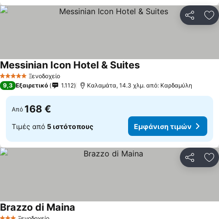
Κοινοποί
Πρ
Messinian Icon Hotel & Suites
Εμφάνιση τιμών
Ξενοδοχείο
5 Αστέρια
9,3
Εξαιρετικό
1.112
Καλαμάτα, 14.3 χλμ. από: Καρδαμύλη
168 €
Από
Τιμές από
5 ιστότοπους
Εμφάνιση τιμών
Κοινοποί
Πρ
Brazzo di Maina
Εμφάνιση τιμών
Ξενοδοχείο