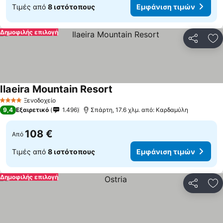
Τιμές από
8 ιστότοπους
Εμφάνιση τιμών
Δημοφιλής επιλογή
Κοινοποί
Πρ
Ilaeira Mountain Resort
Εμφάνιση τιμών
Ξενοδοχείο
4 Αστέρια
9,4
Εξαιρετικό
1.496
Σπάρτη, 17.6 χλμ. από: Καρδαμύλη
108 €
Από
Τιμές από
8 ιστότοπους
Εμφάνιση τιμών
Δημοφιλής επιλογή
Κοινοποί
Πρ