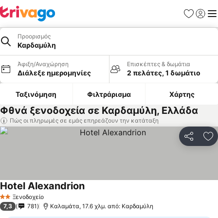
Αγαπημέν
Σύνδε
Με
Προορισμός
Καρδαμύλη
Άφιξη/Αναχώρηση
Επισκέπτες & δωμάτια
Διάλεξε ημερομηνίες
2 πελάτες, 1 δωμάτιο
Ταξινόμηση
Φιλτράρισμα
Χάρτης
Φθνά ξενοδοχεία σε Καρδαμύλη, Ελλάδα
Πώς οι πληρωμές σε εμάς επηρεάζουν την κατάταξη
Κοινοποί
Πρ
Hotel Alexandrion
Εμφάνιση τιμών
Ξενοδοχείο
2 Αστέρια
7,3
781
Καλαμάτα, 17.6 χλμ. από: Καρδαμύλη