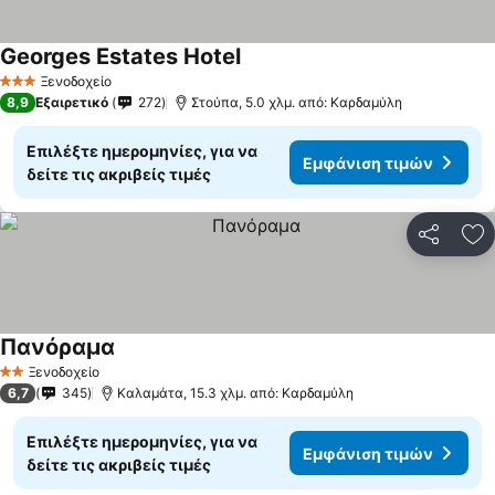
Georges Estates Hotel
Εμφάνιση τιμών
Ξενοδοχείο
3 Αστέρια
8,9
Εξαιρετικό
272
Στούπα, 5.0 χλμ. από: Καρδαμύλη
Επιλέξτε ημερομηνίες, για να
Εμφάνιση τιμών
δείτε τις ακριβείς τιμές
Κοινοποί
Πρ
Πανόραμα
Εμφάνιση τιμών
Ξενοδοχείο
2 Αστέρια
6,7
345
Καλαμάτα, 15.3 χλμ. από: Καρδαμύλη
Επιλέξτε ημερομηνίες, για να
Εμφάνιση τιμών
δείτε τις ακριβείς τιμές