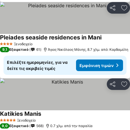
Κοινοποί
Πρ
Pleiades seaside residences in Mani
Εμφάνιση τι
Ξενοδοχείο
4 Αστέρια
9,1
Εξαιρετικό
61
Άγιος Νικόλαος Μάνης, 8.7 χλμ. από: Καρδαμύλη
Επιλέξτε ημερομηνίες, για να
Εμφάνιση τιμών
δείτε τις ακριβείς τιμές
Κοινοποί
Πρ
Katikies Manis
Εμφάνιση τιμών
Ξενοδοχείο
5 Αστέρια
9,0
Εξαιρετικό
568
0.7 χλμ. από την παραλία