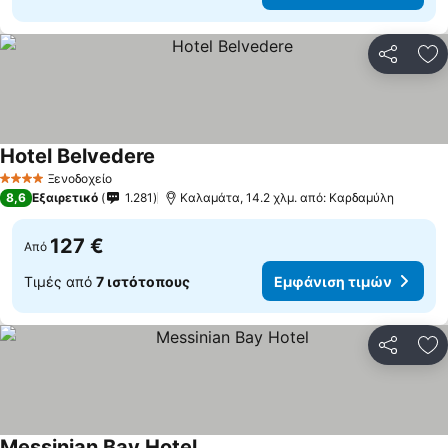
Κοινοποί
Πρ
Hotel Belvedere
Εμφάνιση τιμών
Ξενοδοχείο
4 Αστέρια
8,6
Εξαιρετικό
1.281
Καλαμάτα, 14.2 χλμ. από: Καρδαμύλη
127 €
Από
Τιμές από
7 ιστότοπους
Εμφάνιση τιμών
Κοινοποί
Πρ
Messinian Bay Hotel