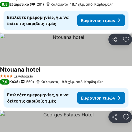
1 Αστέρια
8,8
Εξαιρετικό
261
Καλαμάτα, 18.7 χλμ. από: Καρδαμύλη
Επιλέξτε ημερομηνίες, για να
Εμφάνιση τιμών
δείτε τις ακριβείς τιμές
Κοινοποί
Πρ
Ntouana hotel
Εμφάνιση τιμών
Ξενοδοχείο
4 Αστέρια
7,9
Καλό
560
Καλαμάτα, 18.8 χλμ. από: Καρδαμύλη
Επιλέξτε ημερομηνίες, για να
Εμφάνιση τιμών
δείτε τις ακριβείς τιμές
Κοινοποί
Πρ