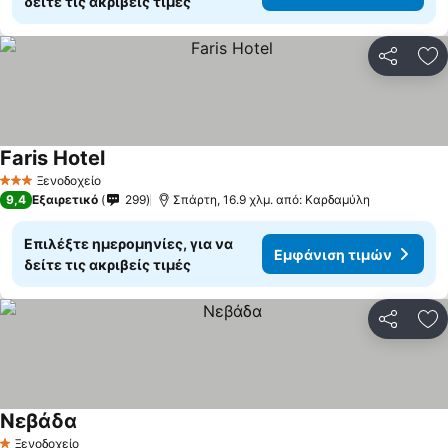
δείτε τις ακριβείς τιμές
Κοινοποί
Πρ
Faris Hotel
Εμφάνιση τιμών
Ξενοδοχείο
3 Αστέρια
9,4
Εξαιρετικό
299
Σπάρτη, 16.9 χλμ. από: Καρδαμύλη
Επιλέξτε ημερομηνίες, για να
Εμφάνιση τιμών
δείτε τις ακριβείς τιμές
Κοινοποί
Πρ
Νεβάδα
Εμφάνιση τιμών
Ξενοδοχείο