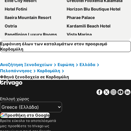
Elite City Resort
Grecotel Filoxenia Kalamata
Hotel Fotini
Horizon Blu Boutique Hotel
Ilaeira Mountain Resort
Pharae Palace
Ostria
Kardamili Beach Hotel
Panellinion Luxury Rooms
Vista Marina
Horizon Hotel
Anaxo Resort
Εμφάνιση όλων των καταλυμάτων στον προορισμό
Καρδαμύλη
Hotel Flisvos
Akti Taygetos - Conference Resort
Messinian Icon Hotel & Suites
Εσπερίδες
Αναζήτηση Ξενοδοχείων
Ευρώπη
Ελλάδα
Grand Hotel Kalamata
Ntouana hotel
Πελοπόννησος
Καρδαμύλη
Λεύκτρον
Πανόραμα
Φθηνά ξενοδοχεία σε Καρδαμύλη
Messinian Bay Hotel
Hotel Alexandrion
Facebook
Twitter
Insta
Yo
Garden City Resort
Mantinia Bay
Επιλογή χώρας
Brazzo di Maina
Faris Hotel
Hotel Belvedere
Comfy Boutique Hotel
Προσθήκη στο Google
Plaza
Κολοκοτρώνης
Βρείτε εύκολα τα αποτελέσματά
μας: προσθέστε το trivago ως
Olympia Villas
Νεβάδα