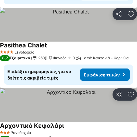
Κοινοποί
Πρ
Pasithea Chalet
Εμφάνιση τιμών
Ξενοδοχείο
4 Αστέρια
8,7
Εξαιρετικό
260
Φενεός, 11.0 χλμ. από: Καστανιά - Κορινθία
Επιλέξτε ημερομηνίες, για να
Εμφάνιση τιμών
δείτε τις ακριβείς τιμές
Κοινοποί
Πρ
Αρχοντικό Κεφαλάρι
Εμφάνιση τιμών
Ξενοδοχείο
3 Αστέρια