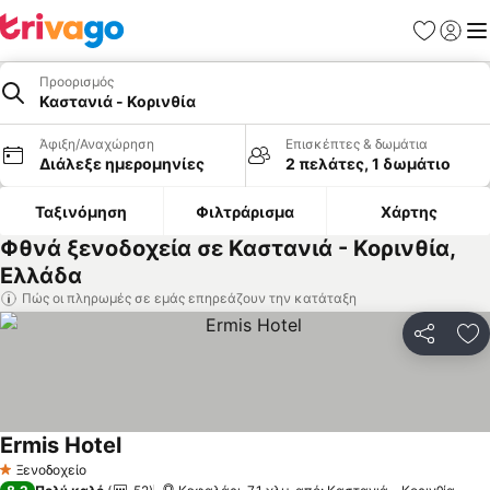
Αγαπημέν
Σύνδε
Με
Προορισμός
Καστανιά - Κορινθία
Άφιξη/Αναχώρηση
Επισκέπτες & δωμάτια
Διάλεξε ημερομηνίες
2 πελάτες, 1 δωμάτιο
Ταξινόμηση
Φιλτράρισμα
Χάρτης
Φθνά ξενοδοχεία σε Καστανιά - Κορινθία,
Ελλάδα
Πώς οι πληρωμές σε εμάς επηρεάζουν την κατάταξη
Κοινοποί
Πρ
Ermis Hotel
Εμφάνιση τιμών
Ξενοδοχείο
1 Αστέρια