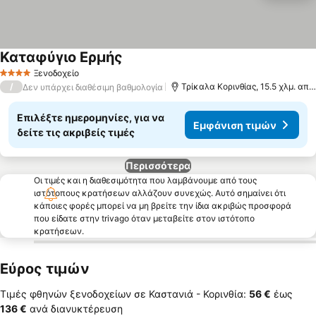
Καταφύγιο Ερμής
Εμφάνιση τιμών
Ξενοδοχείο
4 Αστέρια
/
Τρίκαλα Κορινθίας, 15.5 χλμ. από
Δεν υπάρχει διαθέσιμη βαθμολογία
Επιλέξτε ημερομηνίες, για να
Εμφάνιση τιμών
δείτε τις ακριβείς τιμές
Περισσότερα
Οι τιμές και η διαθεσιμότητα που λαμβάνουμε από τους
ιστότοπους κρατήσεων αλλάζουν συνεχώς. Αυτό σημαίνει ότι
κάποιες φορές μπορεί να μη βρείτε την ίδια ακριβώς προσφορά
που είδατε στην trivago όταν μεταβείτε στον ιστότοπο
κρατήσεων.
Εύρος τιμών
Τιμές φθηνών ξενοδοχείων σε Καστανιά - Κορινθία:
‎56 €
έως
‎136 €
ανά διανυκτέρευση