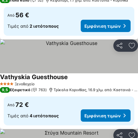
8,2
Πολύ καλό
52
Κεφαλάρι, 7.1 χλμ. από: Καστανιά - Κορινθία
56 €
Από
Τιμές από
2 ιστότοπους
Εμφάνιση τιμών
Κοινοποί
Πρ
Vathyskia Guesthouse
Εμφάνιση τιμών
Ξενοδοχείο
4 Αστέρια
9,5
Εξαιρετικό
763
Τρίκαλα Κορινθίας, 16.9 χλμ. από: Καστανιά - Κ
72 €
Από
Τιμές από
4 ιστότοπους
Εμφάνιση τιμών