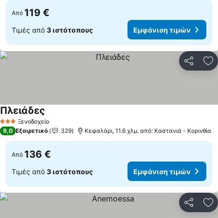
119 €
Από
Τιμές από
3 ιστότοπους
Εμφάνιση τιμών
Κοινοποί
Πρ
Πλειάδες
Εμφάνιση τιμών
Ξενοδοχείο
3 Αστέρια
9,0
Εξαιρετικό
329
Κεφαλάρι, 11.6 χλμ. από: Καστανιά - Κορινθία
136 €
Από
Τιμές από
3 ιστότοπους
Εμφάνιση τιμών
Κοινοποί
Πρ