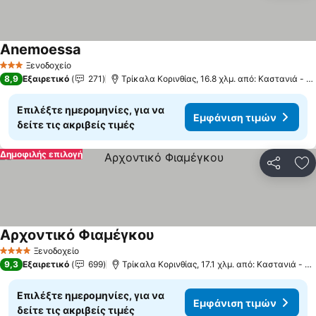
Anemoessa
Εμφάνιση τιμών
Ξενοδοχείο
3 Αστέρια
8,9
Εξαιρετικό
271
Τρίκαλα Κορινθίας, 16.8 χλμ. από: Καστανιά - Κο
Επιλέξτε ημερομηνίες, για να
Εμφάνιση τιμών
δείτε τις ακριβείς τιμές
Δημοφιλής επιλογή
Κοινοποί
Πρ
Αρχοντικό Φιαμέγκου
Εμφάνιση τιμών
Ξενοδοχείο
4 Αστέρια
9,3
Εξαιρετικό
699
Τρίκαλα Κορινθίας, 17.1 χλμ. από: Καστανιά - Κο
Επιλέξτε ημερομηνίες, για να
Εμφάνιση τιμών
δείτε τις ακριβείς τιμές