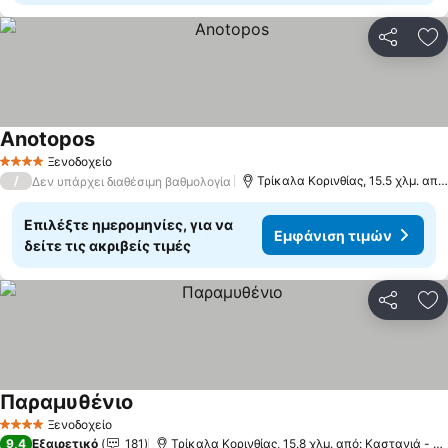
Κοινοποί
Πρ
Anotopos
Εμφάνιση τιμών
Ξενοδοχείο
4 Αστέρια
/
Τρίκαλα Κορινθίας, 15.5 χλμ. από
Δεν υπάρχει διαθέσιμη βαθμολογία
Επιλέξτε ημερομηνίες, για να
Εμφάνιση τιμών
δείτε τις ακριβείς τιμές
Κοινοποί
Πρ
Παραμυθένιο
Εμφάνιση τιμών
Ξενοδοχείο
4 Αστέρια
9,4
Εξαιρετικό
181
Τρίκαλα Κορινθίας, 15.8 χλμ. από: Καστανιά - Κο