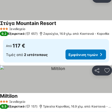
Κοινοποί
Πρ
Στύγα Mountain Resort
Εμφάνιση τιμών
Ξενοδοχείο
3 Αστέρια
9,2
Εξαιρετικό
657
Ζαρούχλα, 16.9 χλμ. από: Καστανιά - Κορινθία
117 €
Από
Τιμές από
2 ιστότοπους
Εμφάνιση τιμών
Κοινοποί
Πρ
Miltilon
Εμφάνιση τιμών
Ξενοδοχείο
3 Αστέρια
9,5
Εξαιρετικό
157
Τρίκαλα Κορινθίας, 16.9 χλμ. από: Καστανιά - Κο