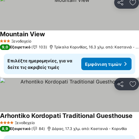
Κοινοποί
Πρ
Mountain View
Εμφάνιση τιμών
Ξενοδοχείο
3 Αστέρια
9,0
Εξαιρετικό
103
Τρίκαλα Κορινθίας, 16.3 χλμ. από: Καστανιά - Κ
Επιλέξτε ημερομηνίες, για να
Εμφάνιση τιμών
δείτε τις ακριβείς τιμές
Κοινοποί
Πρ
Arhontiko Kordopati Traditional Guesthouse
Εμ
Ξενοδοχείο
4 Αστέρια
8,9
Εξαιρετικό
84
Δάρας, 17.3 χλμ. από: Καστανιά - Κορινθία