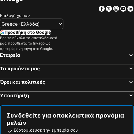
Ξενώνας Νύμφες
Όλβιος
Facebook
Twitter
Insta
Yo
Mountain View
Πλειάδων Γη Mountain Spa & Resort
Επιλογή χώρας
Ξενώνας Έπαυλης
Ξενώνας Βαρνεβό
Ακροθέα
Άνδηρο
Προσθήκη στο Google
Anotopos
Βρείτε εύκολα τα αποτελέσματά
μας: προσθέστε το trivago ως
προτιμώμενη πηγή στο Google.
Εταιρεία
Τα προϊόντα μας
Όροι και πολιτικές
Υποστήριξη
Συνδεθείτε για αποκλειστικά προνόμια
μελών
Εξατομίκευσε την εμπειρία σου