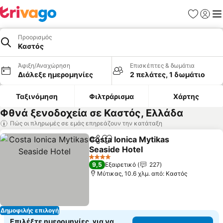
Αγαπημέν
Σύνδε
Με
Προορισμός
Καστός
Άφιξη/Αναχώρηση
Επισκέπτες & δωμάτια
Διάλεξε ημερομηνίες
2 πελάτες, 1 δωμάτιο
Ταξινόμηση
Φιλτράρισμα
Χάρτης
Φθνά ξενοδοχεία σε Καστός, Ελλάδα
Πώς οι πληρωμές σε εμάς επηρεάζουν την κατάταξη
Costa Ionica Mytikas
Κοινοποίηση
Προσθήκη στα αγαπημένα
Seaside Hotel
4 Αστέρια
9,5
Εξαιρετικό
227
Μύτικας, 10.6 χλμ. από: Καστός
Δημοφιλής επιλογή
Επιλέξτε ημερομηνίες, για να