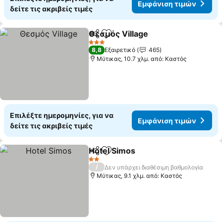
Εμφάνιση τιμών
δείτε τις ακριβείς τιμές
Θεσμός Village
Κοινοποίηση
Προσθήκη στα αγαπημένα
3 Αστέρια
8,8
Εξαιρετικό
465
Μύτικας, 10.7 χλμ. από: Καστός
Επιλέξτε ημερομηνίες, για να
Εμφάνιση τιμών
δείτε τις ακριβείς τιμές
Hotel Simos
Κοινοποίηση
Προσθήκη στα αγαπημένα
2 Αστέρια
/
Δεν υπάρχει διαθέσιμη βαθμολογία
Μύτικας, 9.1 χλμ. από: Καστός