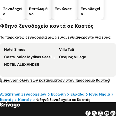
Ξενοδοχεί
Επιπλωμέ
Ξενώνας
Ξενοδοχεί
ο
νο
ο
διαμέρισμ
διαμερισμ
α
άτων
Φθηνά ξενοδοχεία κοντά σε Καστός
Τα παρακάτω ξενοδοχεία ίσως είναι ενδιαφέροντα για εσάς:
Hotel Simos
Villa Tati
Costa Ionica Mytikas Seaside Hotel
Θεσμός Village
HOTEL ALEXANDER
Εμφάνιση όλων των καταλυμάτων στον προορισμό Καστός
Αναζήτηση Ξενοδοχείων
Ευρώπη
Ελλάδα
Ιόνια Νησιά
Καστός
Καστός
Φθηνά ξενοδοχεία σε Καστός
Facebook
Twitter
Insta
Yo