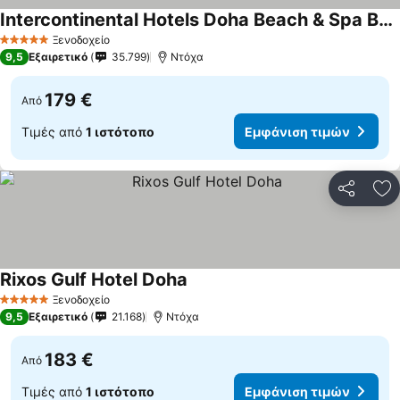
Intercontinental Hotels Doha Beach & Spa By Ihg
Ξενοδοχείο
5 Αστέρια
9,5
Εξαιρετικό
35.799
Ντόχα
179 €
Από
Τιμές από
1 ιστότοπο
Εμφάνιση τιμών
Κοινοποί
Πρ
Rixos Gulf Hotel Doha
Ξενοδοχείο
5 Αστέρια
9,5
Εξαιρετικό
21.168
Ντόχα
183 €
Από
Τιμές από
1 ιστότοπο
Εμφάνιση τιμών