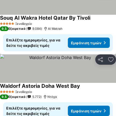
Souq Al Wakra Hotel Qatar By Tivoli
Ξενοδοχείο
5 Αστέρια
9,5
Εξαιρετικό
9.084
Al Wakrah
Επιλέξτε ημερομηνίες, για να
Εμφάνιση τιμών
δείτε τις ακριβείς τιμές
Κοινοποί
Πρ
Waldorf Astoria Doha West Bay
Ξενοδοχείο
5 Αστέρια
9,5
Εξαιρετικό
5.772
Ντόχα
Επιλέξτε ημερομηνίες, για να
Εμφάνιση τιμών
δείτε τις ακριβείς τιμές