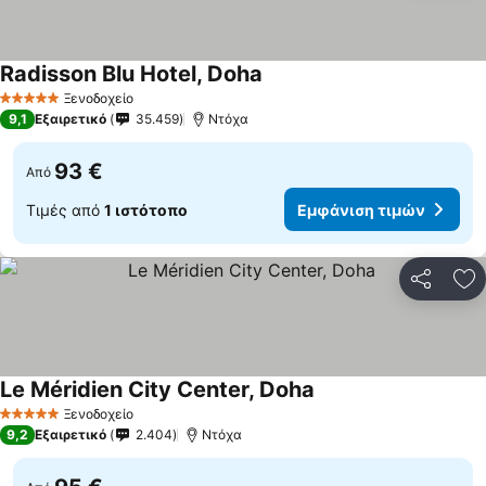
Radisson Blu Hotel, Doha
Ξενοδοχείο
5 Αστέρια
9,1
Εξαιρετικό
35.459
Ντόχα
93 €
Από
Τιμές από
1 ιστότοπο
Εμφάνιση τιμών
Κοινοποί
Πρ
Le Méridien City Center, Doha
Ξενοδοχείο
5 Αστέρια
9,2
Εξαιρετικό
2.404
Ντόχα