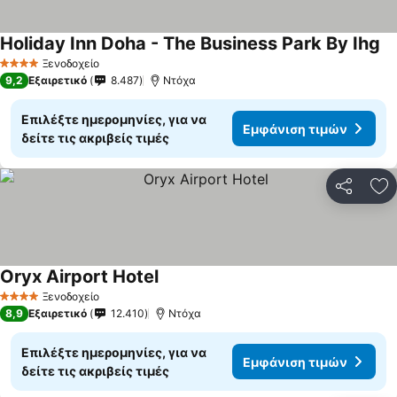
Holiday Inn Doha - The Business Park By Ihg
Ξενοδοχείο
4 Αστέρια
9,2
Εξαιρετικό
8.487
Ντόχα
Επιλέξτε ημερομηνίες, για να
Εμφάνιση τιμών
δείτε τις ακριβείς τιμές
Κοινοποί
Πρ
Oryx Airport Hotel
Ξενοδοχείο
4 Αστέρια
8,9
Εξαιρετικό
12.410
Ντόχα
Επιλέξτε ημερομηνίες, για να
Εμφάνιση τιμών
δείτε τις ακριβείς τιμές