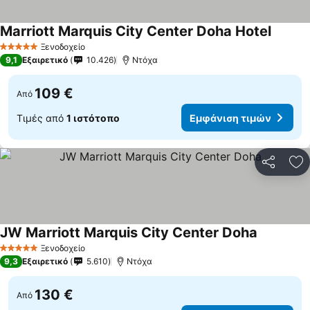
Marriott Marquis City Center Doha Hotel
Ξενοδοχείο
5 Αστέρια
9,1
Εξαιρετικό
10.426
Ντόχα
109 €
Από
Τιμές από
1 ιστότοπο
Εμφάνιση τιμών
Κοινοποί
Πρ
JW Marriott Marquis City Center Doha
Ξενοδοχείο
5 Αστέρια
9,3
Εξαιρετικό
5.610
Ντόχα
130 €
Από