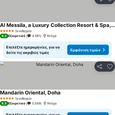
Κοινοποί
Πρ
Al Messila, a Luxury Collection Resort & Spa, Doha
Ξενοδοχείο
5 Αστέρια
9,2
Εξαιρετικό
4.581
Ντόχα
Επιλέξτε ημερομηνίες, για να
Εμφάνιση τιμών
δείτε τις ακριβείς τιμές
Κοινοποί
Πρ
Mandarin Oriental, Doha
Ξενοδοχείο
5 Αστέρια
9,5
Εξαιρετικό
5.549
Ντόχα
Επιλέξτε ημερομηνίες, για να