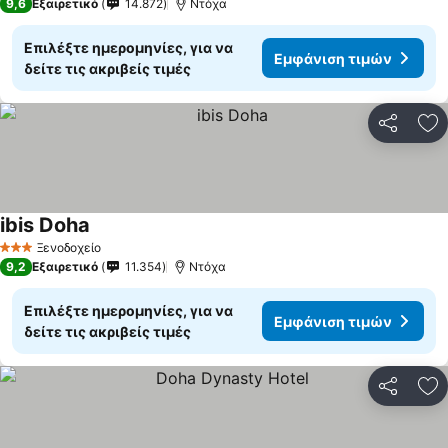
9,6
Εξαιρετικό
14.872
Ντόχα
Επιλέξτε ημερομηνίες, για να
Εμφάνιση τιμών
δείτε τις ακριβείς τιμές
Κοινοποί
Πρ
ibis Doha
Ξενοδοχείο
3 Αστέρια
9,2
Εξαιρετικό
11.354
Ντόχα
Επιλέξτε ημερομηνίες, για να
Εμφάνιση τιμών
δείτε τις ακριβείς τιμές
Κοινοποί
Πρ