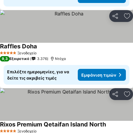
Κοινοποί
Πρ
Raffles Doha
Ξενοδοχείο
5 Αστέρια
9,3
Εξαιρετικό
3.376
Ντόχα
Επιλέξτε ημερομηνίες, για να
Εμφάνιση τιμών
δείτε τις ακριβείς τιμές
Κοινοποί
Πρ
Rixos Premium Qetaifan Island North
Ξενοδοχείο