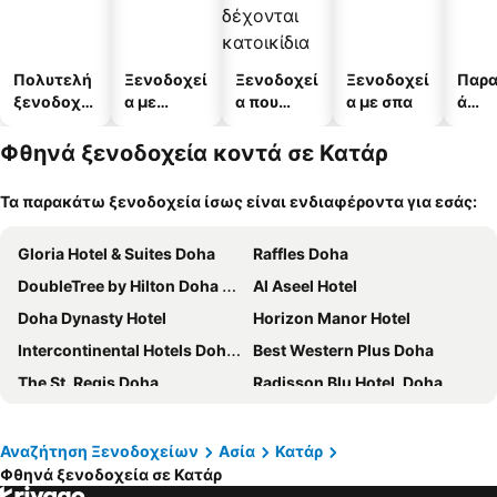
Πολυτελή
Ξενοδοχεί
Ξενοδοχεί
Ξενοδοχεί
Παρα
ξενοδοχεί
α με
α που
α με σπα
ά
α
πισίνες
δέχονται
ξενο
κατοικίδι
α
Φθηνά ξενοδοχεία κοντά σε Κατάρ
α
Τα παρακάτω ξενοδοχεία ίσως είναι ενδιαφέροντα για εσάς:
Gloria Hotel & Suites Doha
Raffles Doha
DoubleTree by Hilton Doha Old Town
Al Aseel Hotel
Doha Dynasty Hotel
Horizon Manor Hotel
Intercontinental Hotels Doha Beach & Spa By Ihg
Best Western Plus Doha
The St. Regis Doha
Radisson Blu Hotel, Doha
VIP Hotel
Al Najada Doha Hotel by Tivoli
Premier Inn Doha Airport
Premium Strato Hotel
Αναζήτηση Ξενοδοχείων
Ασία
Κατάρ
Φθηνά ξενοδοχεία σε Κατάρ
Souq Waqif Boutique Hotels by Tivoli
Park Hyatt Doha