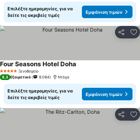
Επιλέξτε ημερομηνίες, για να
Εμφάνιση τιμών
δείτε τις ακριβείς τιμές
Κοινοποί
Πρ
Four Seasons Hotel Doha
Ξενοδοχείο
5 Αστέρια
9,3
Εξαιρετικό
8.084
Ντόχα
Επιλέξτε ημερομηνίες, για να
Εμφάνιση τιμών
δείτε τις ακριβείς τιμές
Κοινοποί
Πρ