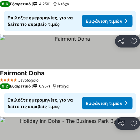
5 Αστέρια
8,6
Εξαιρετικό
4.250
Ντόχα
Επιλέξτε ημερομηνίες, για να
Εμφάνιση τιμών
δείτε τις ακριβείς τιμές
Κοινοποί
Πρ
Fairmont Doha
Ξενοδοχείο
5 Αστέρια
9,2
Εξαιρετικό
6.957
Ντόχα
Επιλέξτε ημερομηνίες, για να
Εμφάνιση τιμών
δείτε τις ακριβείς τιμές
Κοινοποί
Πρ