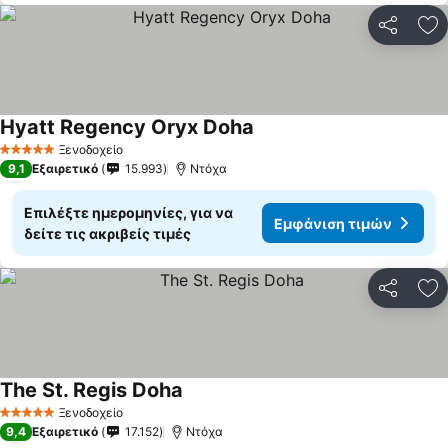
Κοινοποί
Πρ
Hyatt Regency Oryx Doha
Ξενοδοχείο
5 Αστέρια
9,1
Εξαιρετικό
15.993
Ντόχα
Επιλέξτε ημερομηνίες, για να
Εμφάνιση τιμών
δείτε τις ακριβείς τιμές
Κοινοποί
Πρ
The St. Regis Doha
Ξενοδοχείο
5 Αστέρια
9,4
Εξαιρετικό
17.152
Ντόχα