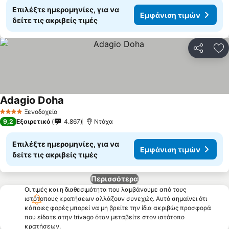
Επιλέξτε ημερομηνίες, για να
Εμφάνιση τιμών
δείτε τις ακριβείς τιμές
Κοινοποί
Πρ
Adagio Doha
Ξενοδοχείο
4 Αστέρια
9,2
Εξαιρετικό
4.867
Ντόχα
Επιλέξτε ημερομηνίες, για να
Εμφάνιση τιμών
δείτε τις ακριβείς τιμές
Περισσότερα
Οι τιμές και η διαθεσιμότητα που λαμβάνουμε από τους
ιστότοπους κρατήσεων αλλάζουν συνεχώς. Αυτό σημαίνει ότι
κάποιες φορές μπορεί να μη βρείτε την ίδια ακριβώς προσφορά
που είδατε στην trivago όταν μεταβείτε στον ιστότοπο
κρατήσεων.