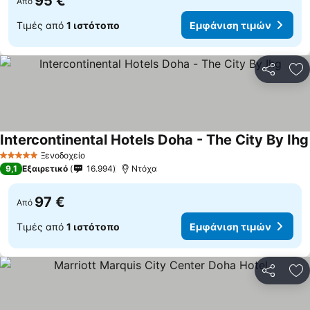
95 €
Από
Τιμές από
1 ιστότοπο
Εμφάνιση τιμών
Κοινοποί
Πρ
Intercontinental Hotels Doha - The City By Ihg
Ξενοδοχείο
5 Αστέρια
9,1
Εξαιρετικό
16.994
Ντόχα
97 €
Από
Τιμές από
1 ιστότοπο
Εμφάνιση τιμών
Κοινοποί
Πρ