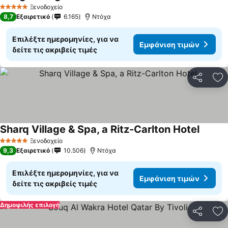
Ξενοδοχείο
5 Αστέρια
8,7
Εξαιρετικό
6.165
Ντόχα
Επιλέξτε ημερομηνίες, για να
Εμφάνιση τιμών
δείτε τις ακριβείς τιμές
Κοινοποί
Πρ
Sharq Village & Spa, a Ritz-Carlton Hotel
Ξενοδοχείο
5 Αστέρια
9,3
Εξαιρετικό
10.506
Ντόχα
Επιλέξτε ημερομηνίες, για να
Εμφάνιση τιμών
δείτε τις ακριβείς τιμές
Δημοφιλής επιλογή
Κοινοποί
Πρ