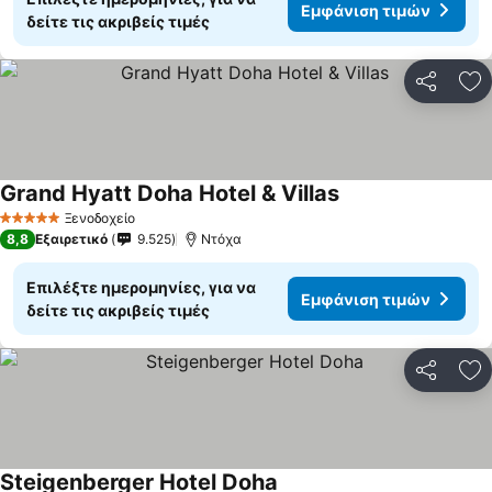
Εμφάνιση τιμών
δείτε τις ακριβείς τιμές
Κοινοποί
Πρ
Grand Hyatt Doha Hotel & Villas
Ξενοδοχείο
5 Αστέρια
8,8
Εξαιρετικό
9.525
Ντόχα
Επιλέξτε ημερομηνίες, για να
Εμφάνιση τιμών
δείτε τις ακριβείς τιμές
Κοινοποί
Πρ
Steigenberger Hotel Doha