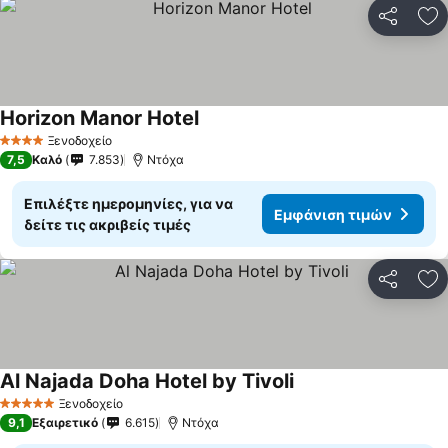
Κοινοποί
Πρ
Horizon Manor Hotel
Ξενοδοχείο
4 Αστέρια
7,5
Καλό
7.853
Ντόχα
Επιλέξτε ημερομηνίες, για να
Εμφάνιση τιμών
δείτε τις ακριβείς τιμές
Κοινοποί
Πρ
Al Najada Doha Hotel by Tivoli
Ξενοδοχείο
5 Αστέρια
9,1
Εξαιρετικό
6.615
Ντόχα