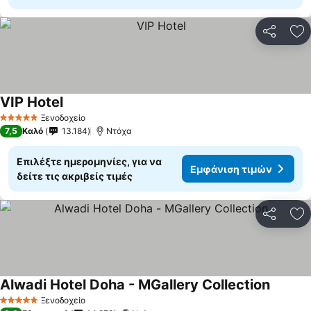
Κοινοποί
Πρ
VIP Hotel
Ξενοδοχείο
5 Αστέρια
7,5
Καλό
13.184
Ντόχα
Επιλέξτε ημερομηνίες, για να
Εμφάνιση τιμών
δείτε τις ακριβείς τιμές
Κοινοποί
Πρ
Alwadi Hotel Doha - MGallery Collection
Ξενοδοχείο
5 Αστέρια