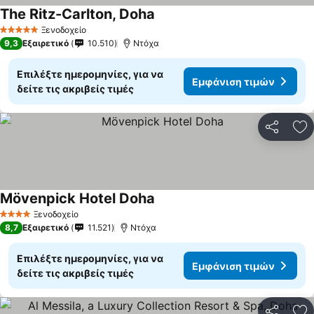
The Ritz-Carlton, Doha
Ξενοδοχείο
5 Αστέρια
9,3
Εξαιρετικό
10.510
Ντόχα
Επιλέξτε ημερομηνίες, για να
Εμφάνιση τιμών
δείτε τις ακριβείς τιμές
Κοινοποί
Πρ
Mövenpick Hotel Doha
Ξενοδοχείο
4 Αστέρια
8,7
Εξαιρετικό
11.521
Ντόχα
Επιλέξτε ημερομηνίες, για να
Εμφάνιση τιμών
δείτε τις ακριβείς τιμές