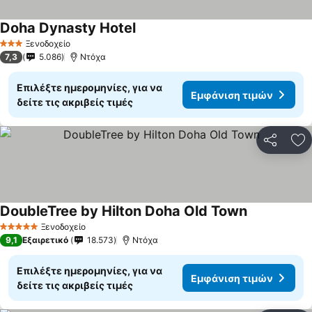
Doha Dynasty Hotel
Ξενοδοχείο
3 Αστέρια
7,3
5.086
Ντόχα
Επιλέξτε ημερομηνίες, για να
Εμφάνιση τιμών
δείτε τις ακριβείς τιμές
Κοινοποί
Πρ
DoubleTree by Hilton Doha Old Town
Ξενοδοχείο
5 Αστέρια
9,1
Εξαιρετικό
18.573
Ντόχα
Επιλέξτε ημερομηνίες, για να
Εμφάνιση τιμών
δείτε τις ακριβείς τιμές