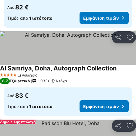
82 €
Από
Τιμές από
1 ιστότοπο
Εμφάνιση τιμών
Κοινοποί
Πρ
Al Samriya, Doha, Autograph Collection
Ξενοδοχείο
5 Αστέρια
8,7
Εξαιρετικό
1.033
Ντόχα
83 €
Από
Τιμές από
1 ιστότοπο
Εμφάνιση τιμών
Δημοφιλής επιλογή
Κοινοποί
Πρ