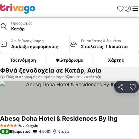
Αγαπημέν
Σύνδε
Με
Προορισμός
Κατάρ
Άφιξη/Αναχώρηση
Επισκέπτες & δωμάτια
Διάλεξε ημερομηνίες
2 πελάτες, 1 δωμάτιο
Ταξινόμηση
Φιλτράρισμα
Χάρτης
Φθνά ξενοδοχεία σε Κατάρ, Ασία
Πώς οι πληρωμές σε εμάς επηρεάζουν την κατάταξη
Κοινοποί
Πρ
Abesq Doha Hotel & Residences By Ihg
Ξενοδοχείο
5 Αστέρια
9,5
Εξαιρετικό
4.508
Ντόχα