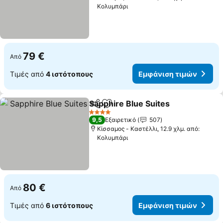
Κολυμπάρι
79 €
Από
Τιμές από
4 ιστότοπους
Εμφάνιση τιμών
Sapphire Blue Suites
Κοινοποίηση
Προσθήκη στα αγαπημένα
Εμφά
4 Αστέρια
9,5
Εξαιρετικό
507
Κίσσαμος - Καστέλλι, 12.9 χλμ. από:
Κολυμπάρι
80 €
Από
Τιμές από
6 ιστότοπους
Εμφάνιση τιμών