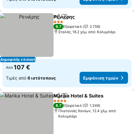
Ρενιέρης
Κοινοποίηση
Προσθήκη στα αγαπημένα
Εμφάνιση τιμών
3 Αστέρια
9,7
Εξαιρετικό
2.759
Σταλός, 16.2 χλμ. από: Κολυμπάρι
Δημοφιλής επιλογή
107 €
Από
Τιμές από
6 ιστότοπους
Εμφάνιση τιμών
Marika Hotel & Suites
Κοινοποίηση
Προσθήκη στα αγαπημένα
Εμφά
4 Αστέρια
8,7
Εξαιρετικό
1.346
Πλατανιάς Χανίων, 12.4 χλμ. από:
Κολυμπάρι