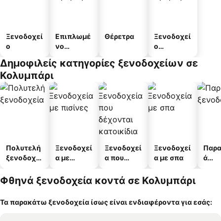
Ξενοδοχεί
Επιπλωμέ
Θέρετρα
Ξενοδοχεί
ο
νο
ο
διαμέρισμ
διαμερισμ
Δημοφιλείς κατηγορίες ξενοδοχείων σε
α
άτων
Κολυμπάρι
Πολυτελή
Ξενοδοχεί
Ξενοδοχεί
Ξενοδοχεί
Παρα
ξενοδοχεί
α με
α που
α με σπα
ά
α
πισίνες
δέχονται
ξενο
κατοικίδι
α
Φθηνά ξενοδοχεία κοντά σε Κολυμπάρι
α
Τα παρακάτω ξενοδοχεία ίσως είναι ενδιαφέροντα για εσάς: