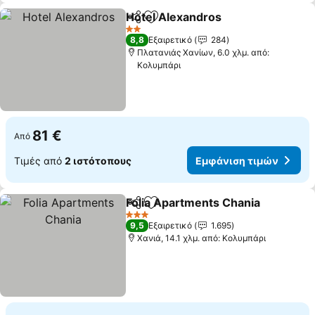
Hotel Alexandros
Κοινοποίηση
Προσθήκη στα αγαπημένα
Εμφάνισ
2 Αστέρια
8,8
Εξαιρετικό
284
Πλατανιάς Χανίων, 6.0 χλμ. από:
Κολυμπάρι
81 €
Από
Τιμές από
2 ιστότοπους
Εμφάνιση τιμών
Folia Apartments Chania
Κοινοποίηση
Προσθήκη στα αγαπημένα
Ε
3 Αστέρια
9,5
Εξαιρετικό
1.695
Χανιά, 14.1 χλμ. από: Κολυμπάρι