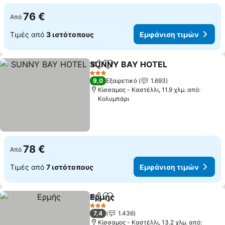
76 €
Από
Τιμές από
3 ιστότοπους
Εμφάνιση τιμών
SUNNY BAY HOTEL
Κοινοποίηση
Προσθήκη στα αγαπημένα
Εμφάν
3 Αστέρια
9,0
Εξαιρετικό
1.693
Κίσσαμος - Καστέλλι, 11.9 χλμ. από:
Κολυμπάρι
78 €
Από
Τιμές από
7 ιστότοπους
Εμφάνιση τιμών
Ερμής
Κοινοποίηση
Προσθήκη στα αγαπημένα
Εμφάνιση τιμών
3 Αστέρια
7,4
1.436
Κίσσαμος - Καστέλλι, 13.2 χλμ. από: