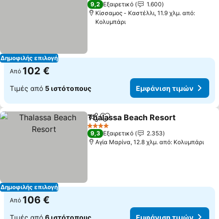
1 Αστέρια
9,2
Εξαιρετικό
1.600
Κίσσαμος - Καστέλλι, 11.9 χλμ. από:
Κολυμπάρι
Δημοφιλής επιλογή
102 €
Από
Τιμές από
5 ιστότοπους
Εμφάνιση τιμών
Thalassa Beach Resort
Κοινοποίηση
Προσθήκη στα αγαπημένα
Εμ
4 Αστέρια
9,3
Εξαιρετικό
2.353
Αγία Μαρίνα, 12.8 χλμ. από: Κολυμπάρι
Δημοφιλής επιλογή
106 €
Από
Τιμές από
6 ιστότοπους
Εμφάνιση τιμών