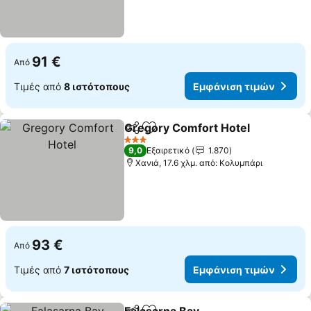
91 €
Από
Τιμές από
8 ιστότοπους
Εμφάνιση τιμών
Gregory Comfort Hotel
Κοινοποίηση
Προσθήκη στα αγαπημένα
Εμ
3 Αστέρια
9,0
Εξαιρετικό
1.870
Χανιά, 17.6 χλμ. από: Κολυμπάρι
93 €
Από
Τιμές από
7 ιστότοπους
Εμφάνιση τιμών