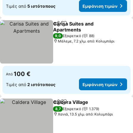
Τιμές από
5 ιστότοπους
Εμφάνιση τιμών
Carisa Suites and
Κοινοποίηση
Προσθήκη στα αγαπημένα
Apartments
Εμφάνιση τιμών
9,0
Εξαιρετικό
88
Μάλεμε, 7.2 χλμ. από: Κολυμπάρι
100 €
Από
Τιμές από
2 ιστότοπους
Εμφάνιση τιμών
Caldera Village
Κοινοποίηση
Προσθήκη στα αγαπημένα
Εμφάνιση 
8,7
Εξαιρετικό
1.379
Χανιά, 13.5 χλμ. από: Κολυμπάρι