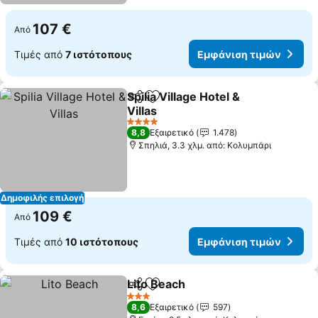
107 €
Από
Τιμές από
7 ιστότοπους
Εμφάνιση τιμών
Spilia Village Hotel &
Κοινοποίηση
Προσθήκη στα αγαπημένα
Villas
Εμφάνιση τιμών
4 Αστέρια
8,8
Εξαιρετικό
1.478
Σπηλιά, 3.3 χλμ. από: Κολυμπάρι
Δημοφιλής επιλογή
109 €
Από
Τιμές από
10 ιστότοπους
Εμφάνιση τιμών
Lito Beach
Κοινοποίηση
Προσθήκη στα αγαπημένα
Εμφάνιση τιμών
3 Αστέρια
8,6
Εξαιρετικό
597