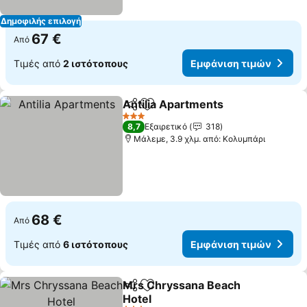
Δημοφιλής επιλογή
67 €
Από
Τιμές από
2 ιστότοπους
Εμφάνιση τιμών
Antilia Apartments
Κοινοποίηση
Προσθήκη στα αγαπημένα
Εμφάνι
3 Αστέρια
8,7
Εξαιρετικό
318
Μάλεμε, 3.9 χλμ. από: Κολυμπάρι
68 €
Από
Τιμές από
6 ιστότοπους
Εμφάνιση τιμών
Mrs Chryssana Beach
Κοινοποίηση
Προσθήκη στα αγαπημένα
Hotel