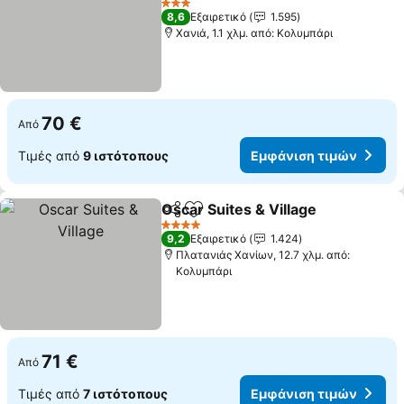
Εμφάνιση τιμών
3 Αστέρια
8,6
Εξαιρετικό
1.595
Χανιά, 1.1 χλμ. από: Κολυμπάρι
70 €
Από
Τιμές από
9 ιστότοπους
Εμφάνιση τιμών
Oscar Suites & Village
Κοινοποίηση
Προσθήκη στα αγαπημένα
Εμφ
4 Αστέρια
9,2
Εξαιρετικό
1.424
Πλατανιάς Χανίων, 12.7 χλμ. από:
Κολυμπάρι
71 €
Από
Τιμές από
7 ιστότοπους
Εμφάνιση τιμών