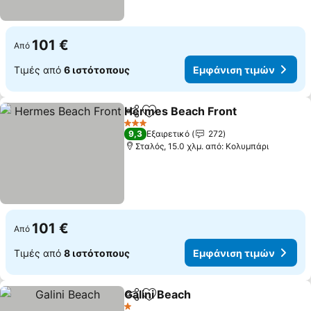
101 €
Από
Τιμές από
6 ιστότοπους
Εμφάνιση τιμών
Hermes Beach Front
Κοινοποίηση
Προσθήκη στα αγαπημένα
Εμφά
3 Αστέρια
9,3
Εξαιρετικό
272
Σταλός, 15.0 χλμ. από: Κολυμπάρι
101 €
Από
Τιμές από
8 ιστότοπους
Εμφάνιση τιμών
Galini Beach
Κοινοποίηση
Προσθήκη στα αγαπημένα
Εμφάνιση τιμ