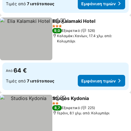
Τιμές από
7 ιστότοπους
Εμφάνιση τιμών
Elia Kalamaki Hotel
Κοινοποίηση
Προσθήκη στα αγαπημένα
Εμφάνι
3 Αστέρια
9,0
Εξαιρετικό
526
Καλαμάκι Χανίων, 17.4 χλμ. από:
Κολυμπάρι
64 €
Από
Τιμές από
7 ιστότοπους
Εμφάνιση τιμών
Studios Kydonia
Κοινοποίηση
Προσθήκη στα αγαπημένα
Εμφάνιση 
2 Αστέρια
8,7
Εξαιρετικό
225
Γεράνι, 8.1 χλμ. από: Κολυμπάρι