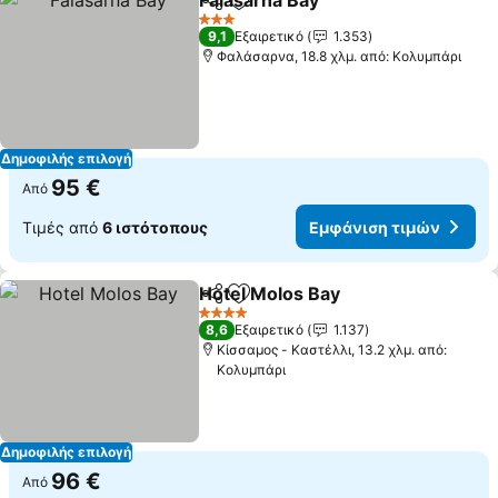
Falasarna Bay
Κοινοποίηση
Προσθήκη στα αγαπημένα
Εμφάνιση τι
3 Αστέρια
9,1
Εξαιρετικό
1.353
Φαλάσαρνα, 18.8 χλμ. από: Κολυμπάρι
Δημοφιλής επιλογή
95 €
Από
Τιμές από
6 ιστότοπους
Εμφάνιση τιμών
Hotel Molos Bay
Κοινοποίηση
Προσθήκη στα αγαπημένα
Εμφάνιση
4 Αστέρια
8,6
Εξαιρετικό
1.137
Κίσσαμος - Καστέλλι, 13.2 χλμ. από:
Κολυμπάρι
Δημοφιλής επιλογή
96 €
Από