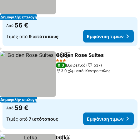
Δημοφιλής επιλογή
56 €
Από
Τιμές από
9 ιστότοπους
Εμφάνιση τιμών
Golden Rose Suites
Κοινοποίηση
Προσθήκη στα αγαπημένα
Εμφάνι
3 Αστέρια
9,3
Εξαιρετικό
537
3.0 χλμ. από: Κέντρο πόλης
Δημοφιλής επιλογή
59 €
Από
Τιμές από
7 ιστότοπους
Εμφάνιση τιμών
Lefka