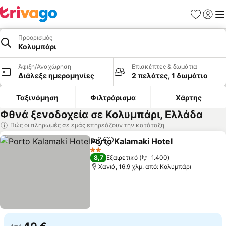
Αγαπημέν
Σύνδε
Με
Προορισμός
Κολυμπάρι
Άφιξη/Αναχώρηση
Επισκέπτες & δωμάτια
Διάλεξε ημερομηνίες
2 πελάτες, 1 δωμάτιο
Ταξινόμηση
Φιλτράρισμα
Χάρτης
Φθνά ξενοδοχεία σε Κολυμπάρι, Ελλάδα
Πώς οι πληρωμές σε εμάς επηρεάζουν την κατάταξη
Porto Kalamaki Hotel
Κοινοποίηση
Προσθήκη στα αγαπημένα
Εμφά
2 Αστέρια
8,7
Εξαιρετικό
1.400
Χανιά, 16.9 χλμ. από: Κολυμπάρι