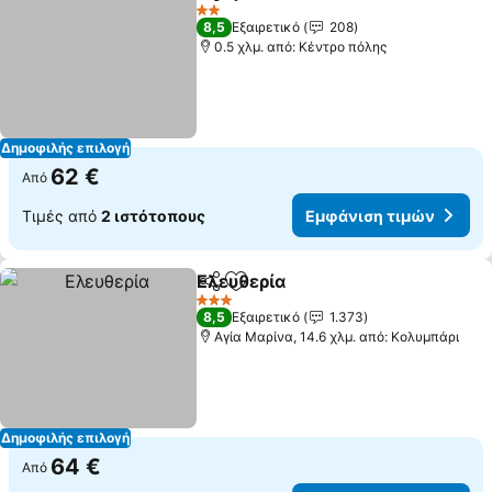
Κοινοποίηση
Προσθήκη στα αγαπημένα
Εμφάνιση τιμών
2 Αστέρια
8,5
Εξαιρετικό
208
0.5 χλμ. από: Κέντρο πόλης
Δημοφιλής επιλογή
62 €
Από
Τιμές από
2 ιστότοπους
Εμφάνιση τιμών
Ελευθερία
Κοινοποίηση
Προσθήκη στα αγαπημένα
Εμφάνιση τιμών
3 Αστέρια
8,5
Εξαιρετικό
1.373
Αγία Μαρίνα, 14.6 χλμ. από: Κολυμπάρι
Δημοφιλής επιλογή
64 €
Από