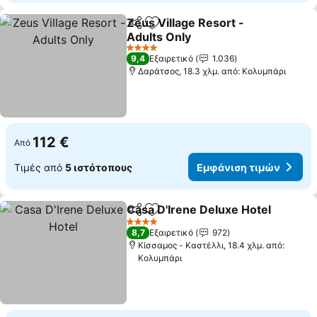
Zeus Village Resort -
Κοινοποίηση
Προσθήκη στα αγαπημένα
Adults Only
Εμφάνιση τιμών
4 Αστέρια
9,4
Εξαιρετικό
1.036
Δαράτσος, 18.3 χλμ. από: Κολυμπάρι
112 €
Από
Τιμές από
5 ιστότοπους
Εμφάνιση τιμών
Casa D'Irene Deluxe Hotel
Κοινοποίηση
Προσθήκη στα αγαπημένα
4 Αστέρια
8,7
Εξαιρετικό
972
Κίσσαμος - Καστέλλι, 18.4 χλμ. από:
Κολυμπάρι