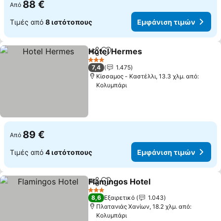
88 €
Από
Τιμές από
8 ιστότοπους
Εμφάνιση τιμών
Hotel Hermes
Κοινοποίηση
Προσθήκη στα αγαπημένα
Εμφάνιση τι
3 Αστέρια
7,4
1.475
Κίσσαμος - Καστέλλι, 13.3 χλμ. από:
Κολυμπάρι
89 €
Από
Τιμές από
4 ιστότοπους
Εμφάνιση τιμών
Flamingos Hotel
Κοινοποίηση
Προσθήκη στα αγαπημένα
Εμφάνιση 
3 Αστέρια
8,6
Εξαιρετικό
1.043
Πλατανιάς Χανίων, 18.2 χλμ. από:
Κολυμπάρι