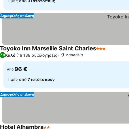
Τιμές από
3 ιστότοπους
Δημοφιλής επιλογή
Toyoko Inn Marseille Saint Charles
3 Αστέρια
Καλό
(19.138 αξιολογήσεις)
7,9
Μασσαλία
96 €
Από
Τιμές από
7 ιστότοπους
Δημοφιλής επιλογή
Hotel Alhambra