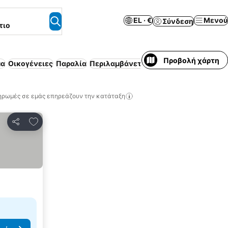
EL · €
Μενού
Σύνδεση
τιο
Προβολή χάρτη
μα
Οικογένειες
Παραλία
Περιλαμβάνεται πρωινό
ηρωμές σε εμάς επηρεάζουν την κατάταξη
Προσθήκη στα αγαπημένα
Κοινοποίηση