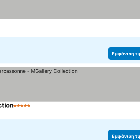
Εμφάνιση τ
ction
5 Αστέρια
Εμφάνιση τ