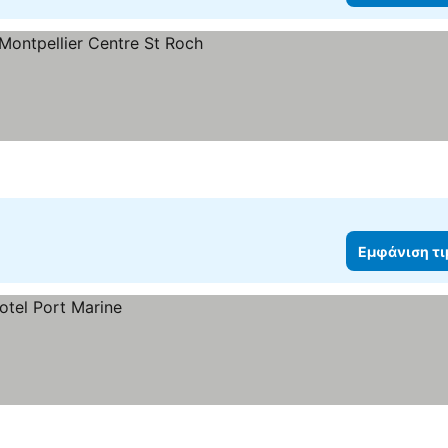
α
Εμφάνιση τ