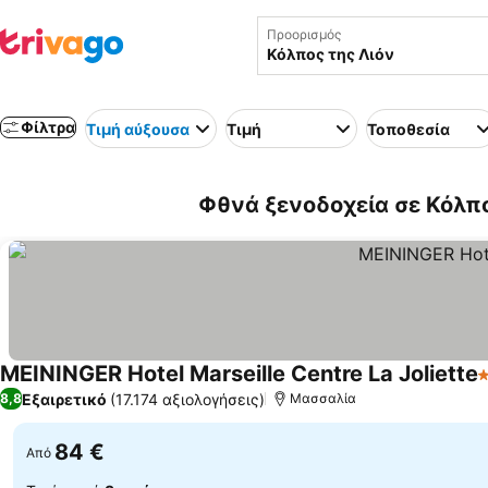
Προορισμός
Φίλτρα
Τιμή αύξουσα
Τιμή
Τοποθεσία
Φθνά ξενοδοχεία σε Κόλπ
MEININGER Hotel Marseille Centre La Joliette
3
Εξαιρετικό
(17.174 αξιολογήσεις)
8,8
Μασσαλία
84 €
Από