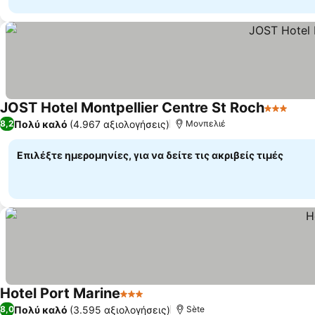
JOST Hotel Montpellier Centre St Roch
3 Αστέρι
Πολύ καλό
(4.967 αξιολογήσεις)
8,2
Μονπελιέ
Επιλέξτε ημερομηνίες, για να δείτε τις ακριβείς τιμές
Hotel Port Marine
3 Αστέρια
Πολύ καλό
(3.595 αξιολογήσεις)
8,0
Sète