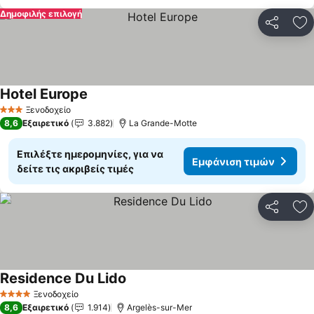
Δημοφιλής επιλογή
Κοινοποί
Πρ
Hotel Europe
Ξενοδοχείο
3 Αστέρια
8,6
Εξαιρετικό
3.882
La Grande-Motte
Επιλέξτε ημερομηνίες, για να
Εμφάνιση τιμών
δείτε τις ακριβείς τιμές
Κοινοποί
Πρ
Residence Du Lido
Ξενοδοχείο
4 Αστέρια
8,6
Εξαιρετικό
1.914
Argelès-sur-Mer