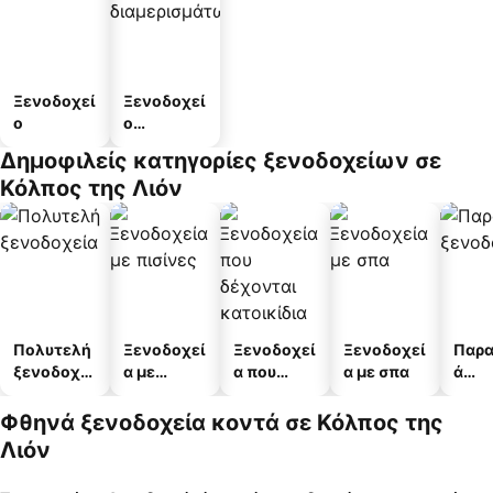
Ξενοδοχεί
Ξενοδοχεί
ο
ο
διαμερισμ
Δημοφιλείς κατηγορίες ξενοδοχείων σε
άτων
Κόλπος της Λιόν
Πολυτελή
Ξενοδοχεί
Ξενοδοχεί
Ξενοδοχεί
Παρα
ξενοδοχεί
α με
α που
α με σπα
ά
α
πισίνες
δέχονται
ξενο
κατοικίδι
α
Φθηνά ξενοδοχεία κοντά σε Κόλπος της
α
Λιόν