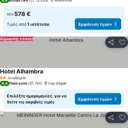
8,8
Εξαιρετικό
12.335
Μασσαλία
578 €
Από
Τιμές από
1 ιστότοπο
Εμφάνιση τιμών
Δημοφιλής επιλογή
Κοινοποί
Πρ
Hotel Alhambra
Ξενοδοχείο
2 Αστέρια
8,4
Πολύ καλό
741
Cap d'Agde
Επιλέξτε ημερομηνίες, για να
Εμφάνιση τιμών
δείτε τις ακριβείς τιμές
Κοινοποί
Πρ