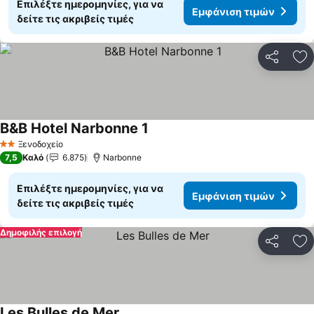
Επιλέξτε ημερομηνίες, για να
Εμφάνιση τιμών
δείτε τις ακριβείς τιμές
Κοινοποί
Πρ
B&B Hotel Narbonne 1
Ξενοδοχείο
2 Αστέρια
7,5
Καλό
6.875
Narbonne
Επιλέξτε ημερομηνίες, για να
Εμφάνιση τιμών
δείτε τις ακριβείς τιμές
Δημοφιλής επιλογή
Κοινοποί
Πρ
Les Bulles de Mer