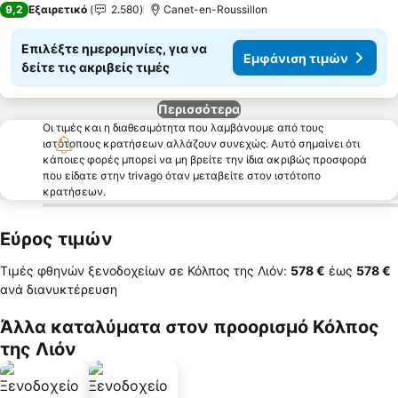
9,2
Εξαιρετικό
2.580
Canet-en-Roussillon
Επιλέξτε ημερομηνίες, για να
Εμφάνιση τιμών
δείτε τις ακριβείς τιμές
Περισσότερα
Οι τιμές και η διαθεσιμότητα που λαμβάνουμε από τους
ιστότοπους κρατήσεων αλλάζουν συνεχώς. Αυτό σημαίνει ότι
κάποιες φορές μπορεί να μη βρείτε την ίδια ακριβώς προσφορά
που είδατε στην trivago όταν μεταβείτε στον ιστότοπο
κρατήσεων.
Εύρος τιμών
Τιμές φθηνών ξενοδοχείων σε Κόλπος της Λιόν:
‎578 €
έως
‎578 €
ανά διανυκτέρευση
Άλλα καταλύματα στον προορισμό Κόλπος
της Λιόν