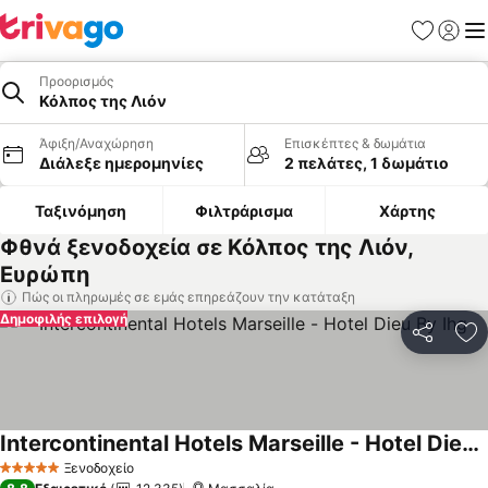
Αγαπημέν
Σύνδε
Με
Προορισμός
Κόλπος της Λιόν
Άφιξη/Αναχώρηση
Επισκέπτες & δωμάτια
Διάλεξε ημερομηνίες
2 πελάτες, 1 δωμάτιο
Ταξινόμηση
Φιλτράρισμα
Χάρτης
Φθνά ξενοδοχεία σε Κόλπος της Λιόν,
Ευρώπη
Πώς οι πληρωμές σε εμάς επηρεάζουν την κατάταξη
Δημοφιλής επιλογή
Κοινοποί
Πρ
Intercontinental Hotels Marseille - Hotel Dieu By Ihg
Ξενοδοχείο
5 Αστέρια