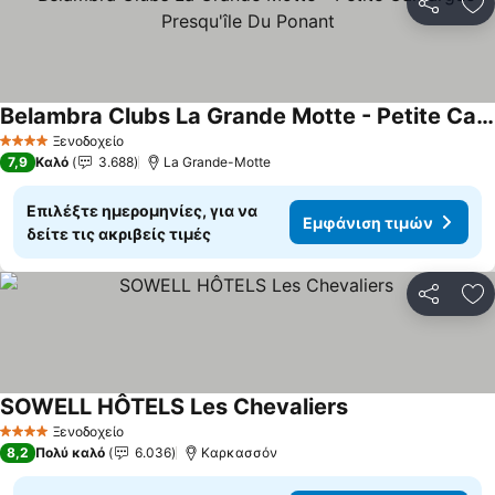
Κοινοποί
Πρ
Belambra Clubs La Grande Motte - Petite Camargue Presqu'île Du Ponant
Ξενοδοχείο
4 Αστέρια
7,9
Καλό
3.688
La Grande-Motte
Επιλέξτε ημερομηνίες, για να
Εμφάνιση τιμών
δείτε τις ακριβείς τιμές
Κοινοποί
Πρ
SOWELL HÔTELS Les Chevaliers
Ξενοδοχείο
4 Αστέρια
8,2
Πολύ καλό
6.036
Καρκασσόν