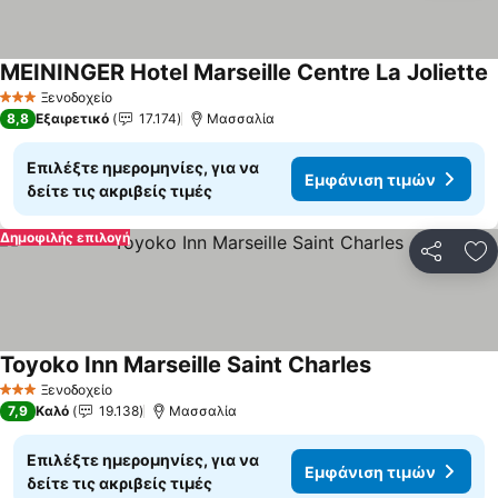
MEININGER Hotel Marseille Centre La Joliette
Ξενοδοχείο
3 Αστέρια
8,8
Εξαιρετικό
17.174
Μασσαλία
Επιλέξτε ημερομηνίες, για να
Εμφάνιση τιμών
δείτε τις ακριβείς τιμές
Δημοφιλής επιλογή
Κοινοποί
Πρ
Toyoko Inn Marseille Saint Charles
Ξενοδοχείο
3 Αστέρια
7,9
Καλό
19.138
Μασσαλία
Επιλέξτε ημερομηνίες, για να
Εμφάνιση τιμών
δείτε τις ακριβείς τιμές