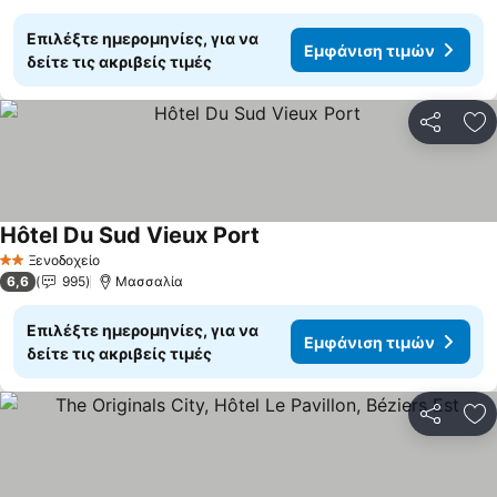
Επιλέξτε ημερομηνίες, για να
Εμφάνιση τιμών
δείτε τις ακριβείς τιμές
Κοινοποί
Πρ
Hôtel Du Sud Vieux Port
Ξενοδοχείο
2 Αστέρια
6,6
995
Μασσαλία
Επιλέξτε ημερομηνίες, για να
Εμφάνιση τιμών
δείτε τις ακριβείς τιμές
Κοινοποί
Πρ