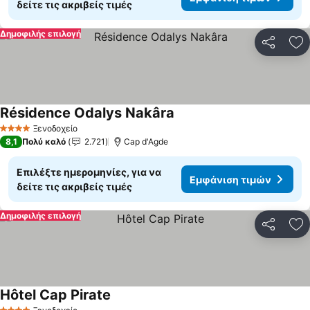
δείτε τις ακριβείς τιμές
Δημοφιλής επιλογή
Κοινοποί
Πρ
Résidence Odalys Nakâra
Ξενοδοχείο
4 Αστέρια
8,1
Πολύ καλό
2.721
Cap d'Agde
Επιλέξτε ημερομηνίες, για να
Εμφάνιση τιμών
δείτε τις ακριβείς τιμές
Δημοφιλής επιλογή
Κοινοποί
Πρ
Hôtel Cap Pirate