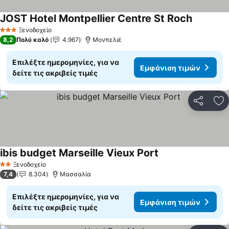
JOST Hotel Montpellier Centre St Roch
Ξενοδοχείο
3 Αστέρια
8,2
Πολύ καλό
4.967
Μονπελιέ
Επιλέξτε ημερομηνίες, για να
Εμφάνιση τιμών
δείτε τις ακριβείς τιμές
Κοινοποί
Πρ
ibis budget Marseille Vieux Port
Ξενοδοχείο
2 Αστέρια
7,4
8.304
Μασσαλία
Επιλέξτε ημερομηνίες, για να
Εμφάνιση τιμών
δείτε τις ακριβείς τιμές