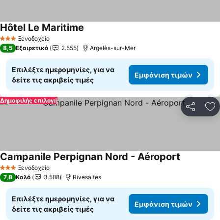
Hôtel Le Maritime
Ξενοδοχείο
3 Αστέρια
8,5
Εξαιρετικό
2.555
Argelès-sur-Mer
Επιλέξτε ημερομηνίες, για να
Εμφάνιση τιμών
δείτε τις ακριβείς τιμές
Δημοφιλής επιλογή
Κοινοποί
Πρ
Campanile Perpignan Nord - Aéroport
Ξενοδοχείο
3 Αστέρια
7,8
Καλό
3.588
Rivesaltes
Επιλέξτε ημερομηνίες, για να
Εμφάνιση τιμών
δείτε τις ακριβείς τιμές