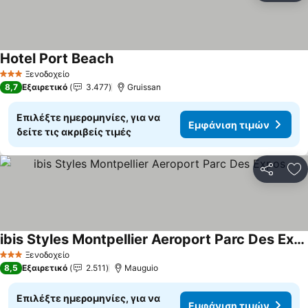
Hotel Port Beach
Ξενοδοχείο
3 Αστέρια
8,7
Εξαιρετικό
3.477
Gruissan
Επιλέξτε ημερομηνίες, για να
Εμφάνιση τιμών
δείτε τις ακριβείς τιμές
Κοινοποί
Πρ
ibis Styles Montpellier Aeroport Parc Des Expos
Ξενοδοχείο
3 Αστέρια
8,5
Εξαιρετικό
2.511
Mauguio
Επιλέξτε ημερομηνίες, για να
Εμφάνιση τιμών