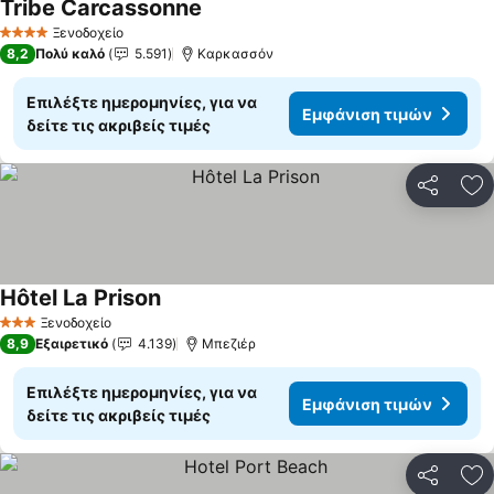
Tribe Carcassonne
Ξενοδοχείο
4 Αστέρια
8,2
Πολύ καλό
5.591
Καρκασσόν
Επιλέξτε ημερομηνίες, για να
Εμφάνιση τιμών
δείτε τις ακριβείς τιμές
Κοινοποί
Πρ
Hôtel La Prison
Ξενοδοχείο
3 Αστέρια
8,9
Εξαιρετικό
4.139
Μπεζιέρ
Επιλέξτε ημερομηνίες, για να
Εμφάνιση τιμών
δείτε τις ακριβείς τιμές
Κοινοποί
Πρ