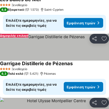
Ξενοδοχείο
4 Αστέρια
8,8
Εξαιρετικό
1.573
Saint-Cyprien
Επιλέξτε ημερομηνίες, για να
Εμφάνιση τιμών
δείτε τις ακριβείς τιμές
Δημοφιλής επιλογή
Κοινοποί
Πρ
Garrigae Distillerie de Pézenas
Ξενοδοχείο
4 Αστέρια
8,3
Πολύ καλό
5.421
Pézenas
Επιλέξτε ημερομηνίες, για να
Εμφάνιση τιμών
δείτε τις ακριβείς τιμές
Κοινοποί
Πρ