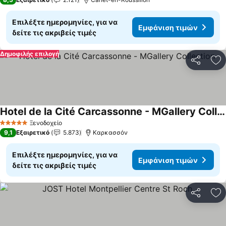
Επιλέξτε ημερομηνίες, για να
Εμφάνιση τιμών
δείτε τις ακριβείς τιμές
Δημοφιλής επιλογή
Κοινοποί
Πρ
Hotel de la Cité Carcassonne - MGallery Collection
Ξενοδοχείο
5 Αστέρια
9,1
Εξαιρετικό
5.873
Καρκασσόν
Επιλέξτε ημερομηνίες, για να
Εμφάνιση τιμών
δείτε τις ακριβείς τιμές
Κοινοποί
Πρ