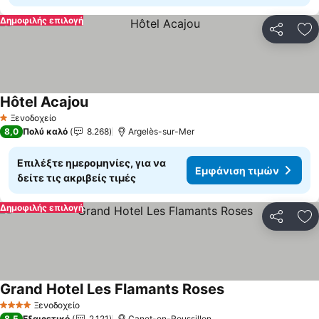
Δημοφιλής επιλογή
Κοινοποί
Πρ
Hôtel Acajou
Ξενοδοχείο
1 Αστέρια
8,0
Πολύ καλό
8.268
Argelès-sur-Mer
Επιλέξτε ημερομηνίες, για να
Εμφάνιση τιμών
δείτε τις ακριβείς τιμές
Δημοφιλής επιλογή
Κοινοποί
Πρ
Grand Hotel Les Flamants Roses
Ξενοδοχείο
4 Αστέρια
8,5
Εξαιρετικό
2.121
Canet-en-Roussillon