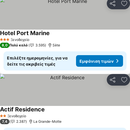
Κοινοποί
Πρ
Hotel Port Marine
Ξενοδοχείο
3 Αστέρια
8,0
Πολύ καλό
3.595
Sète
Επιλέξτε ημερομηνίες, για να
Εμφάνιση τιμών
δείτε τις ακριβείς τιμές
Κοινοποί
Πρ
Actif Residence
Ξενοδοχείο
2 Αστέρια
7,4
2.387
La Grande-Motte