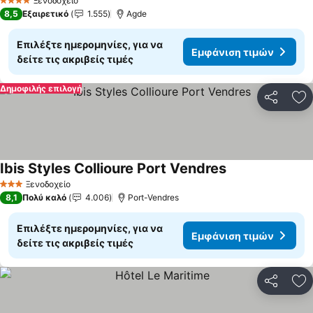
Ξενοδοχείο
4 Αστέρια
8,5
Εξαιρετικό
1.555
Agde
Επιλέξτε ημερομηνίες, για να
Εμφάνιση τιμών
δείτε τις ακριβείς τιμές
Δημοφιλής επιλογή
Κοινοποί
Πρ
Ibis Styles Collioure Port Vendres
Ξενοδοχείο
3 Αστέρια
8,1
Πολύ καλό
4.006
Port-Vendres
Επιλέξτε ημερομηνίες, για να
Εμφάνιση τιμών
δείτε τις ακριβείς τιμές
Κοινοποί
Πρ