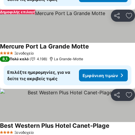
Δημοφιλής επιλογή
Κοινοποί
Πρ
Mercure Port La Grande Motte
Ξενοδοχείο
4 Αστέρια
8,1
Πολύ καλό
4.198
La Grande-Motte
Επιλέξτε ημερομηνίες, για να
Εμφάνιση τιμών
δείτε τις ακριβείς τιμές
Κοινοποί
Πρ
Best Western Plus Hotel Canet-Plage
Ξενοδοχείο
4 Αστέρια