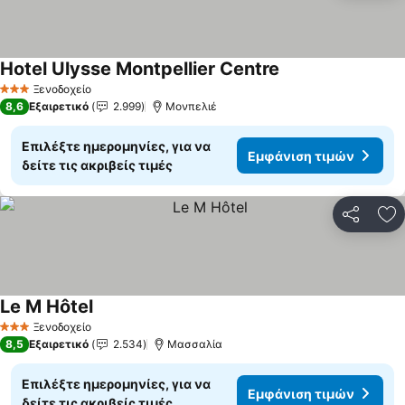
Hotel Ulysse Montpellier Centre
Ξενοδοχείο
3 Αστέρια
8,6
Εξαιρετικό
2.999
Μονπελιέ
Επιλέξτε ημερομηνίες, για να
Εμφάνιση τιμών
δείτε τις ακριβείς τιμές
Κοινοποί
Πρ
Le M Hôtel
Ξενοδοχείο
3 Αστέρια
8,5
Εξαιρετικό
2.534
Μασσαλία
Επιλέξτε ημερομηνίες, για να
Εμφάνιση τιμών
δείτε τις ακριβείς τιμές