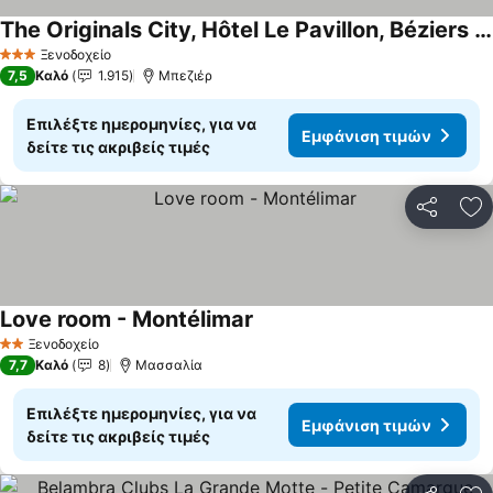
The Originals City, Hôtel Le Pavillon, Béziers Est
Ξενοδοχείο
3 Αστέρια
7,5
Καλό
1.915
Μπεζιέρ
Επιλέξτε ημερομηνίες, για να
Εμφάνιση τιμών
δείτε τις ακριβείς τιμές
Κοινοποί
Πρ
Love room - Montélimar
Ξενοδοχείο
2 Αστέρια
7,7
Καλό
8
Μασσαλία
Επιλέξτε ημερομηνίες, για να
Εμφάνιση τιμών
δείτε τις ακριβείς τιμές