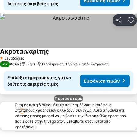
Εμφάνιση τιμών
δείτε τις ακριβείς τιμές
Κοινοποί
Πρ
Ακροταιναρίτης
Ξενοδοχείο
1 Αστέρια
7,7
Καλό
351
Γερολιμένας, 17.3 χλμ. από: Κότρωνας
Επιλέξτε ημερομηνίες, για να
Εμφάνιση τιμών
δείτε τις ακριβείς τιμές
Περισσότερα
Οι τιμές και η διαθεσιμότητα που λαμβάνουμε από τους
ιστότοπους κρατήσεων αλλάζουν συνεχώς. Αυτό σημαίνει ότι
κάποιες φορές μπορεί να μη βρείτε την ίδια ακριβώς προσφορά
που είδατε στην trivago όταν μεταβείτε στον ιστότοπο
κρατήσεων.