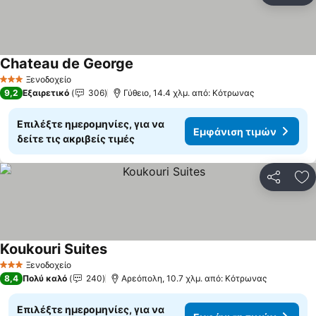
Chateau de George
Ξενοδοχείο
3 Αστέρια
9,2
Εξαιρετικό
306
Γύθειο, 14.4 χλμ. από: Κότρωνας
Επιλέξτε ημερομηνίες, για να
Εμφάνιση τιμών
δείτε τις ακριβείς τιμές
Κοινοποί
Πρ
Koukouri Suites
Ξενοδοχείο
3 Αστέρια
8,4
Πολύ καλό
240
Αρεόπολη, 10.7 χλμ. από: Κότρωνας
Επιλέξτε ημερομηνίες, για να