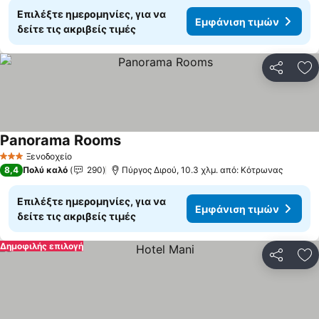
Επιλέξτε ημερομηνίες, για να
Εμφάνιση τιμών
δείτε τις ακριβείς τιμές
Κοινοποί
Πρ
Panorama Rooms
Ξενοδοχείο
3 Αστέρια
8,4
Πολύ καλό
290
Πύργος Διρού, 10.3 χλμ. από: Κότρωνας
Επιλέξτε ημερομηνίες, για να
Εμφάνιση τιμών
δείτε τις ακριβείς τιμές
Δημοφιλής επιλογή
Κοινοποί
Πρ