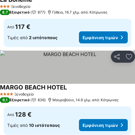
Ξενοδοχείο
3 Αστέρια
8,7
Εξαιρετικό
877
Γύθειο, 16.7 χλμ. από: Κότρωνας
117 €
Από
Τιμές από
2 ιστότοπους
Εμφάνιση τιμών
Κοινοποί
Πρ
MARGO BEACH HOTEL
Ξενοδοχείο
4 Αστέρια
9,1
Εξαιρετικό
836
Μαυροβούνι, 14.6 χλμ. από: Κότρωνας
128 €
Από
Τιμές από
10 ιστότοπους
Εμφάνιση τιμών