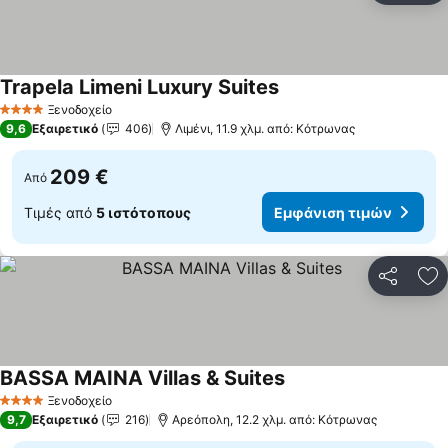
Trapela Limeni Luxury Suites
Ξενοδοχείο
4 Αστέρια
9,6
Εξαιρετικό
406
Λιμένι, 11.9 χλμ. από: Κότρωνας
209 €
Από
Τιμές από
5 ιστότοπους
Εμφάνιση τιμών
Κοινοποί
Πρ
BASSA MAINA Villas & Suites
Ξενοδοχείο
4 Αστέρια
9,7
Εξαιρετικό
216
Αρεόπολη, 12.2 χλμ. από: Κότρωνας