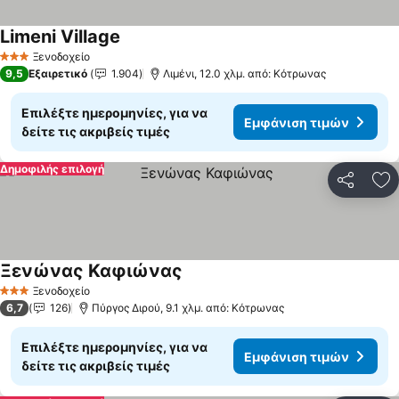
Limeni Village
Ξενοδοχείο
3 Αστέρια
9,5
Εξαιρετικό
1.904
Λιμένι, 12.0 χλμ. από: Κότρωνας
Επιλέξτε ημερομηνίες, για να
Εμφάνιση τιμών
δείτε τις ακριβείς τιμές
Δημοφιλής επιλογή
Κοινοποί
Πρ
Ξενώνας Καφιώνας
Ξενοδοχείο
3 Αστέρια
6,7
126
Πύργος Διρού, 9.1 χλμ. από: Κότρωνας
Επιλέξτε ημερομηνίες, για να
Εμφάνιση τιμών
δείτε τις ακριβείς τιμές