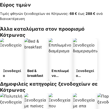
Εύρος τιμών
Τιμές φθηνών ξενοδοχείων σε Κότρωνας:
‎68 €
έως
‎288 €
ανά
διανυκτέρευση
Άλλα καταλύματα στον προορισμό
Κότρωνας
Ξενοδοχεί
Bed &
Επιπλωμέ
Ξενοδοχεί
ο
breakfast
νο
ο
διαμέρισμ
διαμερισμ
Δημοφιλείς κατηγορίες ξενοδοχείων σε
α
άτων
Κότρωνας