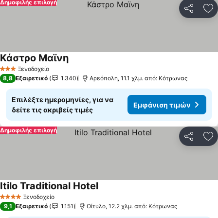
Δημοφιλής επιλογή
Κοινοποί
Πρ
Κάστρο Μαϊνη
Ξενοδοχείο
3 Αστέρια
8,8
Εξαιρετικό
1.340
Αρεόπολη, 11.1 χλμ. από: Κότρωνας
Επιλέξτε ημερομηνίες, για να
Εμφάνιση τιμών
δείτε τις ακριβείς τιμές
Δημοφιλής επιλογή
Κοινοποί
Πρ
Itilo Traditional Hotel
Ξενοδοχείο
4 Αστέρια
9,1
Εξαιρετικό
1.151
Οίτυλο, 12.2 χλμ. από: Κότρωνας