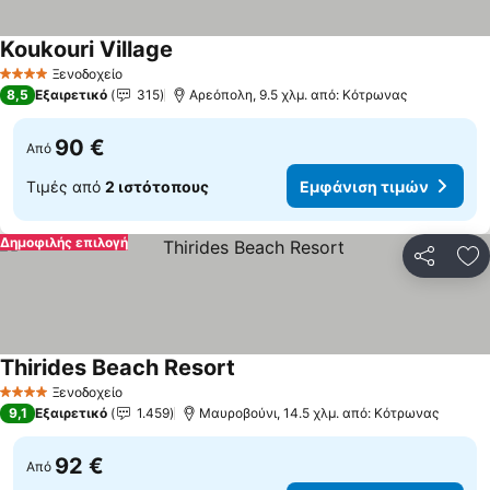
Koukouri Village
Ξενοδοχείο
4 Αστέρια
8,5
Εξαιρετικό
315
Αρεόπολη, 9.5 χλμ. από: Κότρωνας
90 €
Από
Τιμές από
2 ιστότοπους
Εμφάνιση τιμών
Δημοφιλής επιλογή
Κοινοποί
Πρ
Thirides Beach Resort
Ξενοδοχείο
4 Αστέρια
9,1
Εξαιρετικό
1.459
Μαυροβούνι, 14.5 χλμ. από: Κότρωνας
92 €
Από