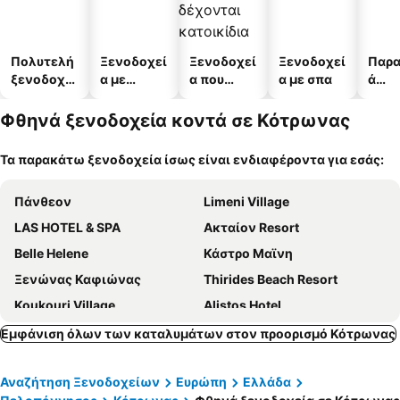
Πολυτελή
Ξενοδοχεί
Ξενοδοχεί
Ξενοδοχεί
Παρα
ξενοδοχεί
α με
α που
α με σπα
ά
α
πισίνες
δέχονται
ξενο
κατοικίδι
α
Φθηνά ξενοδοχεία κοντά σε Κότρωνας
α
Τα παρακάτω ξενοδοχεία ίσως είναι ενδιαφέροντα για εσάς:
Πάνθεον
Limeni Village
LAS HOTEL & SPA
Ακταίον Resort
Belle Helene
Κάστρο Μαϊνη
Ξενώνας Καφιώνας
Thirides Beach Resort
Koukouri Village
Alistos Hotel
Trapela Areopolis Boutique Hotel
Porto Vitilo Boutique Hotel
Εμφάνιση όλων των καταλυμάτων στον προορισμό Κότρωνας
Πέτρα και Φως
100 Rizes Seaside Resort- Small Luxury Hotels of the World
Αναζήτηση Ξενοδοχείων
Ευρώπη
Ελλάδα
MARGO BEACH HOTEL
Aktaion City Hotel