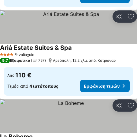
Κοινοποί
Πρ
Ariá Estate Suites & Spa
Ξενοδοχείο
4 Αστέρια
9,7
Εξαιρετικό
757
Αρεόπολη, 12.2 χλμ. από: Κότρωνας
110 €
Από
Τιμές από
4 ιστότοπους
Εμφάνιση τιμών
Κοινοποί
Πρ
La Boheme