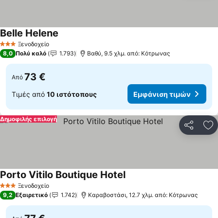
Belle Helene
Ξενοδοχείο
3 Αστέρια
8,0
Πολύ καλό
1.793
Βαθύ, 9.5 χλμ. από: Κότρωνας
73 €
Από
Τιμές από
10 ιστότοπους
Εμφάνιση τιμών
Δημοφιλής επιλογή
Κοινοποί
Πρ
Porto Vitilo Boutique Hotel
Ξενοδοχείο
3 Αστέρια
9,2
Εξαιρετικό
1.742
Καραβοστάσι, 12.7 χλμ. από: Κότρωνας