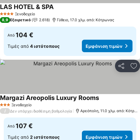
LAS HOTEL & SPA
Ξενοδοχείο
4 Αστέρια
8,9
Εξαιρετικό
2.618
Γύθειο, 17.0 χλμ. από: Κότρωνας
104 €
Από
Τιμές από
4 ιστότοπους
Εμφάνιση τιμών
Κοινοποί
Πρ
Margazi Areopolis Luxury Rooms
Ξενοδοχείο
3 Αστέρια
/
Αρεόπολη, 11.0 χλμ. από: Κότρωνας
Δεν υπάρχει διαθέσιμη βαθμολογία
107 €
Από
Τιμές από
2 ιστότοπους
Εμφάνιση τιμών