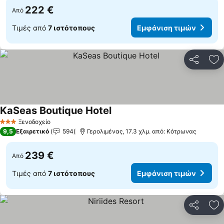
222 €
Από
Τιμές από
7 ιστότοπους
Εμφάνιση τιμών
Κοινοποί
Πρ
KaSeas Boutique Hotel
Ξενοδοχείο
3 Αστέρια
9,5
Εξαιρετικό
594
Γερολιμένας, 17.3 χλμ. από: Κότρωνας
239 €
Από
Τιμές από
7 ιστότοπους
Εμφάνιση τιμών
Κοινοποί
Πρ