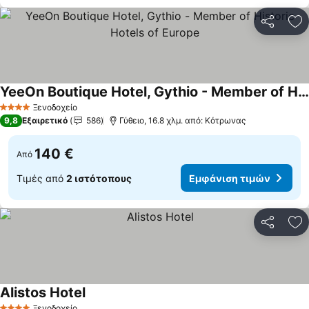
Κοινοποί
Πρ
YeeOn Boutique Hotel, Gythio - Member of Historic Hotels of Europe
Ξενοδοχείο
4 Αστέρια
9,8
Εξαιρετικό
586
Γύθειο, 16.8 χλμ. από: Κότρωνας
140 €
Από
Τιμές από
2 ιστότοπους
Εμφάνιση τιμών
Κοινοποί
Πρ
Alistos Hotel
Ξενοδοχείο