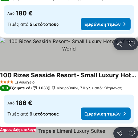
180 €
Από
Τιμές από
5 ιστότοπους
Εμφάνιση τιμών
Κοινοποί
Πρ
100 Rizes Seaside Resort- Small Luxury Hotels of the World
Ξενοδοχείο
4 Αστέρια
9,0
Εξαιρετικό
1.083
Μαυροβούνι, 7.0 χλμ. από: Κότρωνας
186 €
Από
Τιμές από
9 ιστότοπους
Εμφάνιση τιμών
Δημοφιλής επιλογή
Κοινοποί
Πρ