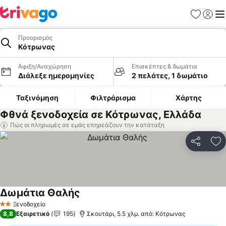
Αγαπημέν
Σύνδε
Με
Προορισμός
Κότρωνας
Άφιξη/Αναχώρηση
Επισκέπτες & δωμάτια
Διάλεξε ημερομηνίες
2 πελάτες, 1 δωμάτιο
Ταξινόμηση
Φιλτράρισμα
Χάρτης
Φθνά ξενοδοχεία σε Κότρωνας, Ελλάδα
Πώς οι πληρωμές σε εμάς επηρεάζουν την κατάταξη
Κοινοποί
Πρ
Δωμάτια Θαλής
Ξενοδοχείο
2 Αστέρια
8,8
Εξαιρετικό
195
Σκουτάρι, 5.5 χλμ. από: Κότρωνας