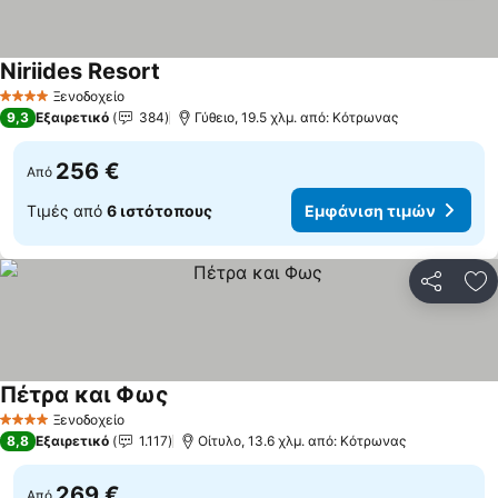
Niriides Resort
Ξενοδοχείο
4 Αστέρια
9,3
Εξαιρετικό
384
Γύθειο, 19.5 χλμ. από: Κότρωνας
256 €
Από
Τιμές από
6 ιστότοπους
Εμφάνιση τιμών
Κοινοποί
Πρ
Πέτρα και Φως
Ξενοδοχείο
4 Αστέρια
8,8
Εξαιρετικό
1.117
Οίτυλο, 13.6 χλμ. από: Κότρωνας
269 €
Από