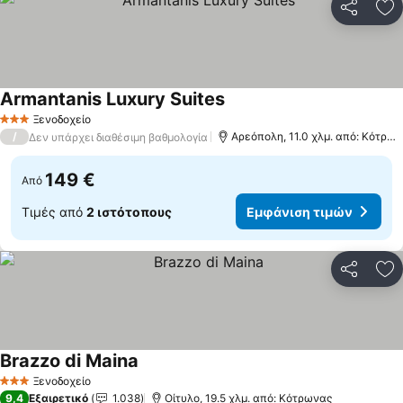
Κοινοποί
Πρ
Armantanis Luxury Suites
Ξενοδοχείο
3 Αστέρια
/
Αρεόπολη, 11.0 χλμ. από: Κότρωνας
Δεν υπάρχει διαθέσιμη βαθμολογία
149 €
Από
Τιμές από
2 ιστότοπους
Εμφάνιση τιμών
Κοινοποί
Πρ
Brazzo di Maina
Ξενοδοχείο
3 Αστέρια
9,4
Εξαιρετικό
1.038
Οίτυλο, 19.5 χλμ. από: Κότρωνας