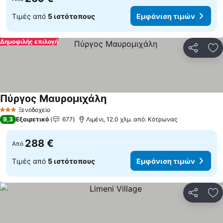
Τιμές από
5 ιστότοπους
Εμφάνιση τιμών
Δημοφιλής επιλογή
Κοινοποί
Πρ
Πύργος Μαυρομιχάλη
Ξενοδοχείο
3 Αστέρια
9,3
Εξαιρετικό
677
Λιμένι, 12.0 χλμ. από: Κότρωνας
288 €
Από
Τιμές από
5 ιστότοπους
Εμφάνιση τιμών
Κοινοποί
Πρ