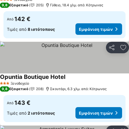
4 Αστέρια
9,8
Εξαιρετικό
205
Γύθειο, 18.4 χλμ. από: Κότρωνας
142 €
Από
Τιμές από
8 ιστότοπους
Εμφάνιση τιμών
Κοινοποί
Πρ
Opuntia Boutique Hotel
Ξενοδοχείο
3 Αστέρια
9,8
Εξαιρετικό
208
Σκουτάρι, 6.3 χλμ. από: Κότρωνας
143 €
Από
Τιμές από
2 ιστότοπους
Εμφάνιση τιμών