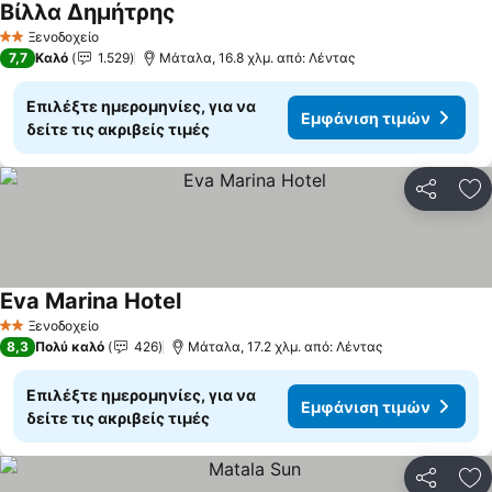
Βίλλα Δημήτρης
Εμφάνιση τιμών
Ξενοδοχείο
2 Αστέρια
7,7
Καλό
1.529
Μάταλα, 16.8 χλμ. από: Λέντας
Επιλέξτε ημερομηνίες, για να
Εμφάνιση τιμών
δείτε τις ακριβείς τιμές
Κοινοποί
Πρ
Eva Marina Hotel
Εμφάνιση τιμών
Ξενοδοχείο
2 Αστέρια
8,3
Πολύ καλό
426
Μάταλα, 17.2 χλμ. από: Λέντας
Επιλέξτε ημερομηνίες, για να
Εμφάνιση τιμών
δείτε τις ακριβείς τιμές
Κοινοποί
Πρ