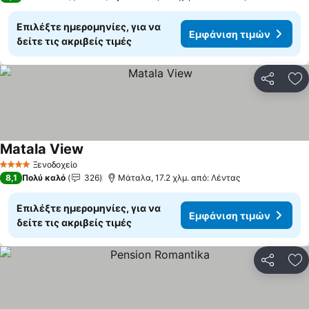
Επιλέξτε ημερομηνίες, για να
Εμφάνιση τιμών
δείτε τις ακριβείς τιμές
Κοινοποί
Πρ
Matala View
Εμφάνιση τιμών
Ξενοδοχείο
4 Αστέρια
8,1
Πολύ καλό
326
Μάταλα, 17.2 χλμ. από: Λέντας
Επιλέξτε ημερομηνίες, για να
Εμφάνιση τιμών
δείτε τις ακριβείς τιμές
Κοινοποί
Πρ