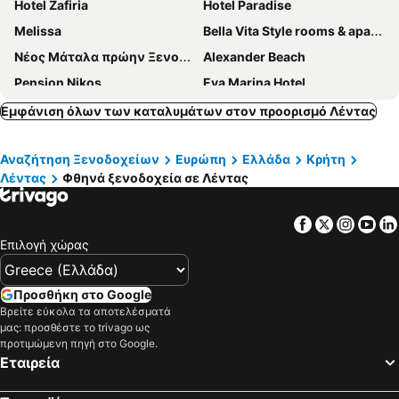
Hotel Zafiria
Hotel Paradise
Melissa
Bella Vita Style rooms & apartments
Νέος Μάταλα πρώην Ξενοφών
Alexander Beach
Pension Nikos
Eva Marina Hotel
ARTEMIS beach studios
Matala Bay Hotel
Εμφάνιση όλων των καταλυμάτων στον προορισμό Λέντας
Βίλλα Δημήτρης
Matala View
Αναζήτηση Ξενοδοχείων
Ευρώπη
Ελλάδα
Κρήτη
Mythos Suites Diskos
Valley Village
Λέντας
Φθηνά ξενοδοχεία σε Λέντας
Fragiskos Hotel
Arsinoe
ADĀMA - A Signature Collection by Zálo Spaces - Adults Only
Lybian Sea
Facebook
Twitter
Insta
Yo
Hotel Marina
Xenios Dias
Επιλογή χώρας
Hotel Sofia
Hotel Armonia
Pension Romantika
Matala Sun
Προσθήκη στο Google
Βρείτε εύκολα τα αποτελέσματά
Κνωσσός
Coral
μας: προσθέστε το trivago ως
Φιλαρμονία
Irene Komos
προτιμώμενη πηγή στο Google.
Εταιρεία
Nefeli
Cavo Ponta Villas
ST.TEN STONE BUILT VILLAGE
Αλώνια