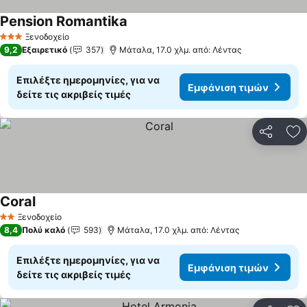
Pension Romantika
Εμφάνιση τιμών
Ξενοδοχείο
3 Αστέρια
9,2
Εξαιρετικό
357
Μάταλα, 17.0 χλμ. από: Λέντας
Επιλέξτε ημερομηνίες, για να
Εμφάνιση τιμών
δείτε τις ακριβείς τιμές
Κοινοποί
Πρ
Coral
Εμφάνιση τιμών
Ξενοδοχείο
2 Αστέρια
8,4
Πολύ καλό
593
Μάταλα, 17.0 χλμ. από: Λέντας
Επιλέξτε ημερομηνίες, για να
Εμφάνιση τιμών
δείτε τις ακριβείς τιμές