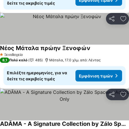
Εμφάνιση τιμών
δείτε τις ακριβείς τιμές
Κοινοποί
Πρ
Νέος Μάταλα πρώην Ξενοφών
Εμφάνιση τιμών
Ξενοδοχείο
1 Αστέρια
8,1
Πολύ καλό
485
Μάταλα, 17.0 χλμ. από: Λέντας
Επιλέξτε ημερομηνίες, για να
Εμφάνιση τιμών
δείτε τις ακριβείς τιμές
Κοινοποί
Πρ
ADĀMA - A Signature Collection by Zálo Spaces - Adults Only