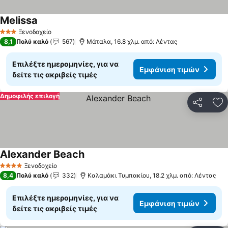
Melissa
Εμφάνιση τιμών
Ξενοδοχείο
3 Αστέρια
8,1
Πολύ καλό
567
Μάταλα, 16.8 χλμ. από: Λέντας
Επιλέξτε ημερομηνίες, για να
Εμφάνιση τιμών
δείτε τις ακριβείς τιμές
Δημοφιλής επιλογή
Κοινοποί
Πρ
Alexander Beach
Εμφάνιση τιμών
Ξενοδοχείο
4 Αστέρια
8,4
Πολύ καλό
332
Καλαμάκι Τυμπακίου, 18.2 χλμ. από: Λέντας
Επιλέξτε ημερομηνίες, για να
Εμφάνιση τιμών
δείτε τις ακριβείς τιμές