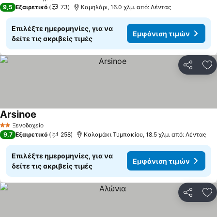
4 Αστέρια
9,5
Εξαιρετικό
73
Καμηλάρι, 16.0 χλμ. από: Λέντας
Επιλέξτε ημερομηνίες, για να
Εμφάνιση τιμών
δείτε τις ακριβείς τιμές
Κοινοποί
Πρ
Arsinoe
Εμφάνιση τιμών
Ξενοδοχείο
2 Αστέρια
9,7
Εξαιρετικό
258
Καλαμάκι Τυμπακίου, 18.5 χλμ. από: Λέντας
Επιλέξτε ημερομηνίες, για να
Εμφάνιση τιμών
δείτε τις ακριβείς τιμές
Κοινοποί
Πρ