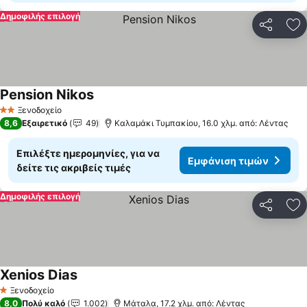
Δημοφιλής επιλογή
Κοινοποί
Πρ
Pension Nikos
Εμφάνιση τιμών
Ξενοδοχείο
2 Αστέρια
8,6
Εξαιρετικό
49
Καλαμάκι Τυμπακίου, 16.0 χλμ. από: Λέντας
Επιλέξτε ημερομηνίες, για να
Εμφάνιση τιμών
δείτε τις ακριβείς τιμές
Δημοφιλής επιλογή
Κοινοποί
Πρ
Xenios Dias
Εμφάνιση τιμών
Ξενοδοχείο
1 Αστέρια
8,0
Πολύ καλό
1.002
Μάταλα, 17.2 χλμ. από: Λέντας