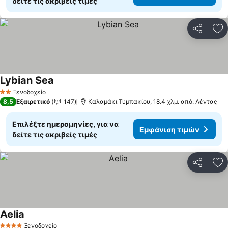
δείτε τις ακριβείς τιμές
Κοινοποί
Πρ
Lybian Sea
Εμφάνιση τιμών
Ξενοδοχείο
2 Αστέρια
8,5
Εξαιρετικό
147
Καλαμάκι Τυμπακίου, 18.4 χλμ. από: Λέντας
Επιλέξτε ημερομηνίες, για να
Εμφάνιση τιμών
δείτε τις ακριβείς τιμές
Κοινοποί
Πρ
Aelia
Εμφάνιση τιμών
Ξενοδοχείο