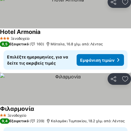
Κοινοποί
Πρ
Hotel Armonia
Εμφάνιση τιμών
Ξενοδοχείο
3 Αστέρια
8,5
Εξαιρετικό
160
Μάταλα, 16.8 χλμ. από: Λέντας
Επιλέξτε ημερομηνίες, για να
Εμφάνιση τιμών
δείτε τις ακριβείς τιμές
Κοινοποί
Πρ
Φιλαρμονία
Εμφάνιση τιμών
Ξενοδοχείο
2 Αστέρια
9,4
Εξαιρετικό
239
Καλαμάκι Τυμπακίου, 18.2 χλμ. από: Λέντας