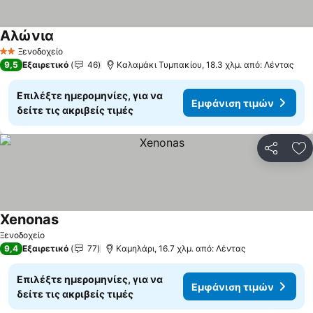
Αλώνια
Εμφάνιση τιμών
Ξενοδοχείο
2 Αστέρια
9,5
Εξαιρετικό
46
Καλαμάκι Τυμπακίου, 18.3 χλμ. από: Λέντας
Επιλέξτε ημερομηνίες, για να
Εμφάνιση τιμών
δείτε τις ακριβείς τιμές
Κοινοποί
Πρ
Xenonas
Εμφάνιση τιμών
Ξενοδοχείο
9,4
Εξαιρετικό
77
Καμηλάρι, 16.7 χλμ. από: Λέντας
Επιλέξτε ημερομηνίες, για να
Εμφάνιση τιμών
δείτε τις ακριβείς τιμές