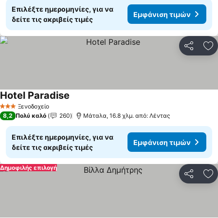
Επιλέξτε ημερομηνίες, για να
Εμφάνιση τιμών
δείτε τις ακριβείς τιμές
Κοινοποί
Πρ
Hotel Paradise
Εμφάνιση τιμών
Ξενοδοχείο
3 Αστέρια
8,2
Πολύ καλό
260
Μάταλα, 16.8 χλμ. από: Λέντας
Επιλέξτε ημερομηνίες, για να
Εμφάνιση τιμών
δείτε τις ακριβείς τιμές
Δημοφιλής επιλογή
Κοινοποί
Πρ