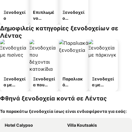
Ξενοδοχεί
Επιπλωμέ
Ξενοδοχεί
ο
νο
ο
διαμέρισμ
διαμερισμ
Δημοφιλείς κατηγορίες ξενοδοχείων σε
α
άτων
Λέντας
Ξενοδοχεί
Ξενοδοχεί
Παραλιακ
Ξενοδοχεί
α με
α που
ά
α με
πισίνες
δέχονται
ξενοδοχεί
πάρκινγκ
κατοικίδι
α
Φθηνά ξενοδοχεία κοντά σε Λέντας
α
Τα παρακάτω ξενοδοχεία ίσως είναι ενδιαφέροντα για εσάς:
Hotel Calypso
Villa Koutsakis