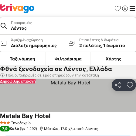
Αγαπημέν
Σύνδε
Με
Προορισμός
Λέντας
Άφιξη/Αναχώρηση
Επισκέπτες & δωμάτια
Διάλεξε ημερομηνίες
2 πελάτες, 1 δωμάτιο
Ταξινόμηση
Φιλτράρισμα
Χάρτης
Φθνά ξενοδοχεία σε Λέντας, Ελλάδα
Πώς οι πληρωμές σε εμάς επηρεάζουν την κατάταξη
Δημοφιλής επιλογή
Κοινοποί
Πρ
Matala Bay Hotel
Εμφάνιση τιμών
Ξενοδοχείο
3 Αστέρια
7,9
Καλό
1.292
Μάταλα, 17.0 χλμ. από: Λέντας