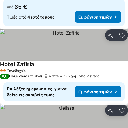
65 €
Από
Τιμές από
4 ιστότοπους
Εμφάνιση τιμών
Κοινοποί
Πρ
Hotel Zafiria
Εμφάνιση τιμών
Ξενοδοχείο
2 Αστέρια
8,0
Πολύ καλό
859
Μάταλα, 17.2 χλμ. από: Λέντας
Επιλέξτε ημερομηνίες, για να
Εμφάνιση τιμών
δείτε τις ακριβείς τιμές
Κοινοποί
Πρ