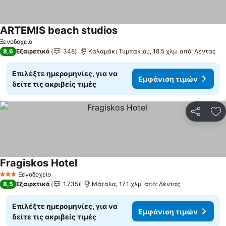
ARTEMIS beach studios
Εμφάνιση τιμών
Ξενοδοχείο
8,6
Εξαιρετικό
348
Καλαμάκι Τυμπακίου, 18.5 χλμ. από: Λέντας
Επιλέξτε ημερομηνίες, για να
Εμφάνιση τιμών
δείτε τις ακριβείς τιμές
Κοινοποί
Πρ
Fragiskos Hotel
Εμφάνιση τιμών
Ξενοδοχείο
3 Αστέρια
8,5
Εξαιρετικό
1.735
Μάταλα, 17.1 χλμ. από: Λέντας
Επιλέξτε ημερομηνίες, για να
Εμφάνιση τιμών
δείτε τις ακριβείς τιμές