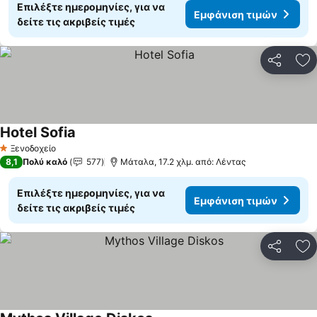
Επιλέξτε ημερομηνίες, για να
Εμφάνιση τιμών
δείτε τις ακριβείς τιμές
Κοινοποί
Πρ
Hotel Sofia
Εμφάνιση τιμών
Ξενοδοχείο
1 Αστέρια
8,1
Πολύ καλό
577
Μάταλα, 17.2 χλμ. από: Λέντας
Επιλέξτε ημερομηνίες, για να
Εμφάνιση τιμών
δείτε τις ακριβείς τιμές
Κοινοποί
Πρ