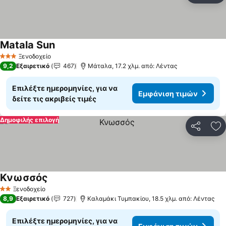
Matala Sun
Εμφάνιση τιμών
Ξενοδοχείο
3 Αστέρια
9,2
Εξαιρετικό
467
Μάταλα, 17.2 χλμ. από: Λέντας
Επιλέξτε ημερομηνίες, για να
Εμφάνιση τιμών
δείτε τις ακριβείς τιμές
Δημοφιλής επιλογή
Κοινοποί
Πρ
Κνωσσός
Εμφάνιση τιμών
Ξενοδοχείο
2 Αστέρια
8,9
Εξαιρετικό
727
Καλαμάκι Τυμπακίου, 18.5 χλμ. από: Λέντας
Επιλέξτε ημερομηνίες, για να