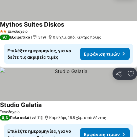
Mythos Suites Diskos
Εμφάνιση τιμών
Ξενοδοχείο
2 Αστέρια
9,1
Εξαιρετικό
319
0.8 χλμ. από: Κέντρο πόλης
Επιλέξτε ημερομηνίες, για να
Εμφάνιση τιμών
δείτε τις ακριβείς τιμές
Κοινοποί
Πρ
Studio Galatia
Εμφάνιση τιμών
Ξενοδοχείο
8,3
Πολύ καλό
11
Καμηλάρι, 16.8 χλμ. από: Λέντας
Επιλέξτε ημερομηνίες, για να
Εμφάνιση τιμών