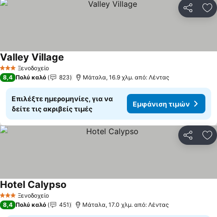
Κοινοποί
Πρ
Valley Village
Εμφάνιση τιμών
Ξενοδοχείο
3 Αστέρια
8,4
Πολύ καλό
823
Μάταλα, 16.9 χλμ. από: Λέντας
Επιλέξτε ημερομηνίες, για να
Εμφάνιση τιμών
δείτε τις ακριβείς τιμές
Κοινοποί
Πρ
Hotel Calypso
Εμφάνιση τιμών
Ξενοδοχείο
3 Αστέρια
8,4
Πολύ καλό
451
Μάταλα, 17.0 χλμ. από: Λέντας