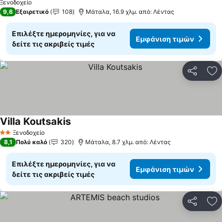
Εμφάνιση τιμών
Ξενοδοχείο
9,6
Εξαιρετικό
108
Μάταλα, 16.9 χλμ. από: Λέντας
Επιλέξτε ημερομηνίες, για να
Εμφάνιση τιμών
δείτε τις ακριβείς τιμές
Κοινοποί
Πρ
Villa Koutsakis
Εμφάνιση τιμών
Ξενοδοχείο
2 Αστέρια
8,1
Πολύ καλό
320
Μάταλα, 8.7 χλμ. από: Λέντας
Επιλέξτε ημερομηνίες, για να
Εμφάνιση τιμών
δείτε τις ακριβείς τιμές
Κοινοποί
Πρ