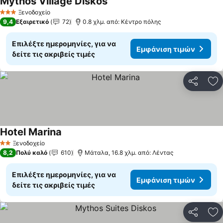
Mythos Village Diskos
Εμφάνιση τιμών
Ξενοδοχείο
3 Αστέρια
9,4
Εξαιρετικό
72
0.8 χλμ. από: Κέντρο πόλης
Επιλέξτε ημερομηνίες, για να
Εμφάνιση τιμών
δείτε τις ακριβείς τιμές
Κοινοποί
Πρ
Hotel Marina
Εμφάνιση τιμών
Ξενοδοχείο
2 Αστέρια
8,2
Πολύ καλό
610
Μάταλα, 16.8 χλμ. από: Λέντας
Επιλέξτε ημερομηνίες, για να
Εμφάνιση τιμών
δείτε τις ακριβείς τιμές
Κοινοποί
Πρ