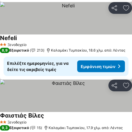
Κοινοποί
Πρ
Nefeli
Εμφάνιση τιμών
Ξενοδοχείο
2 Αστέρια
8,9
Εξαιρετικό
213
Καλαμάκι Τυμπακίου, 18.6 χλμ. από: Λέντας
Επιλέξτε ημερομηνίες, για να
Εμφάνιση τιμών
δείτε τις ακριβείς τιμές
Κοινοποί
Πρ
Φαιστιάς Βίλες
Εμφάνιση τιμών
Ξενοδοχείο
2 Αστέρια
9,3
Εξαιρετικό
15
Καλαμάκι Τυμπακίου, 17.9 χλμ. από: Λέντας