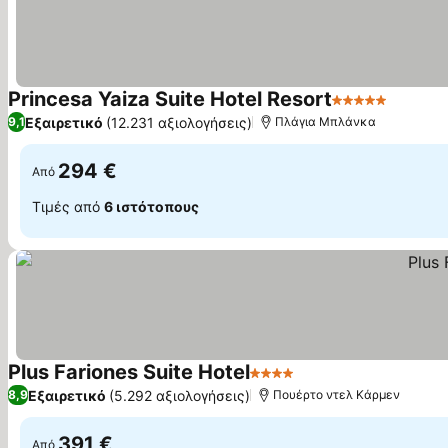
Princesa Yaiza Suite Hotel Resort
5 Αστέρια
Εμφάνι
Εξαιρετικό
(12.231 αξιολογήσεις)
9,1
Πλάγια Μπλάνκα
294 €
Από
Τιμές από
6 ιστότοπους
Plus Fariones Suite Hotel
4 Αστέρια
Εμφάνιση τιμών
Εξαιρετικό
(5.292 αξιολογήσεις)
8,9
Πουέρτο ντελ Κάρμεν
391 €
Από