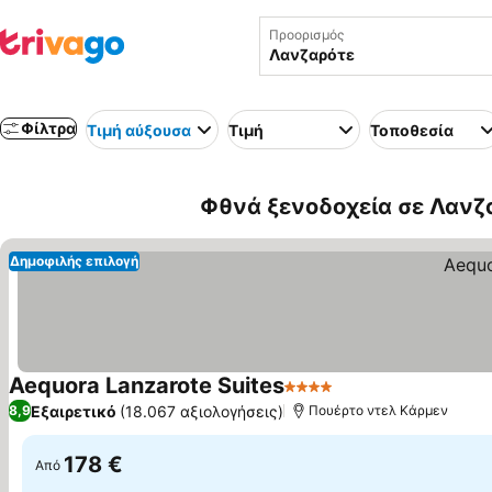
Προορισμός
Φίλτρα
Τιμή αύξουσα
Τιμή
Τοποθεσία
Φθνά ξενοδοχεία σε Λανζα
Δημοφιλής επιλογή
Aequora Lanzarote Suites
4 Αστέρια
Εμφάνιση τιμών
Εξαιρετικό
(18.067 αξιολογήσεις)
8,9
Πουέρτο ντελ Κάρμεν
178 €
Από