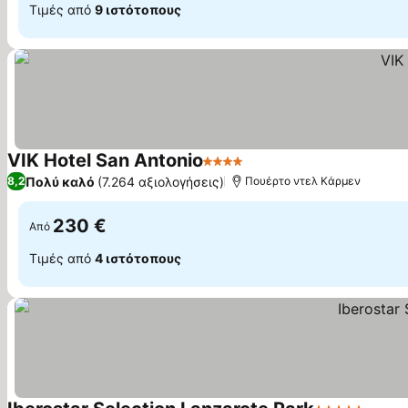
Τιμές από
9 ιστότοπους
VIK Hotel San Antonio
4 Αστέρια
Εμφάνιση τιμών
Πολύ καλό
(7.264 αξιολογήσεις)
8,2
Πουέρτο ντελ Κάρμεν
230 €
Από
Τιμές από
4 ιστότοπους