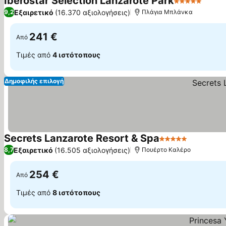
Iberostar Selection Lanzarote Park
5 Αστέρια
Εμφάν
Εξαιρετικό
(16.370 αξιολογήσεις)
9,2
Πλάγια Μπλάνκα
241 €
Από
Τιμές από
4 ιστότοπους
Δημοφιλής επιλογή
Secrets Lanzarote Resort & Spa
5 Αστέρια
Εμφάνιση
Εξαιρετικό
(16.505 αξιολογήσεις)
8,7
Πουέρτο Καλέρο
254 €
Από
Τιμές από
8 ιστότοπους