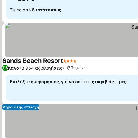
Τιμές από
5 ιστότοπους
Sands Beach Resort
4 Αστέρια
Εμφάνιση τιμών
Καλό
(3.964 αξιολογήσεις)
7,8
Teguise
Επιλέξτε ημερομηνίες, για να δείτε τις ακριβείς τιμές
Δημοφιλής επιλογή