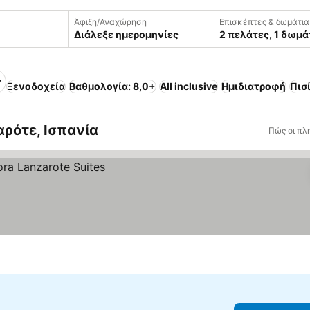
Άφιξη/Αναχώρηση
Επισκέπτες & δωμάτια
Διάλεξε ημερομηνίες
2 πελάτες, 1 δωμά
Ξενοδοχεία
Βαθμολογία: 8,0+
All inclusive
Ημιδιατροφή
Πισ
ρότε, Ισπανία
Πώς οι πλ