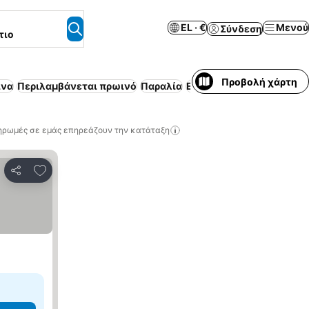
EL · €
Μενού
Σύνδεση
τιο
Προβολή χάρτη
ίνα
Περιλαμβάνεται πρωινό
Παραλία
Επιπλωμένο διαμέρισμα
ηρωμές σε εμάς επηρεάζουν την κατάταξη
Προσθήκη στα αγαπημένα
Κοινοποίηση