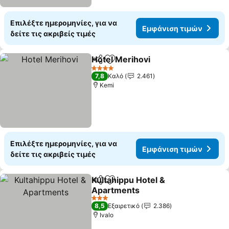
Επιλέξτε ημερομηνίες, για να
Εμφάνιση τιμών
δείτε τις ακριβείς τιμές
Hotel Merihovi
Κοινοποίηση
Προσθήκη στα αγαπημένα
Εμφάνιση τ
4 Αστέρια
7,8
Καλό
2.461
Kemi
Επιλέξτε ημερομηνίες, για να
Εμφάνιση τιμών
δείτε τις ακριβείς τιμές
Kultahippu Hotel &
Κοινοποίηση
Προσθήκη στα αγαπημένα
Apartments
Εμφάνιση τιμών
3 Αστέρια
8,5
Εξαιρετικό
2.386
Ivalo