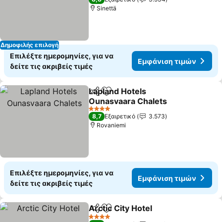
Sinettä
Δημοφιλής επιλογή
Επιλέξτε ημερομηνίες, για να
Εμφάνιση τιμών
δείτε τις ακριβείς τιμές
Lapland Hotels
Κοινοποίηση
Προσθήκη στα αγαπημένα
Ounasvaara Chalets
Εμφάνιση τιμών
4 Αστέρια
8,7
Εξαιρετικό
3.573
Rovaniemi
Επιλέξτε ημερομηνίες, για να
Εμφάνιση τιμών
δείτε τις ακριβείς τιμές
Arctic City Hotel
Κοινοποίηση
Προσθήκη στα αγαπημένα
Εμφάνιση
4 Αστέρια