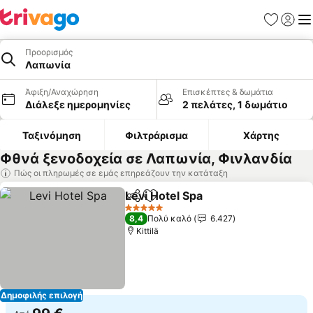
Αγαπημέν
Σύνδε
Με
Προορισμός
Λαπωνία
Άφιξη/Αναχώρηση
Επισκέπτες & δωμάτια
Διάλεξε ημερομηνίες
2 πελάτες, 1 δωμάτιο
Ταξινόμηση
Φιλτράρισμα
Χάρτης
Φθνά ξενοδοχεία σε Λαπωνία, Φινλανδία
Πώς οι πληρωμές σε εμάς επηρεάζουν την κατάταξη
Levi Hotel Spa
Κοινοποίηση
Προσθήκη στα αγαπημένα
Εμφάνιση τ
5 Αστέρια
8,4
Πολύ καλό
6.427
Kittilä
Δημοφιλής επιλογή