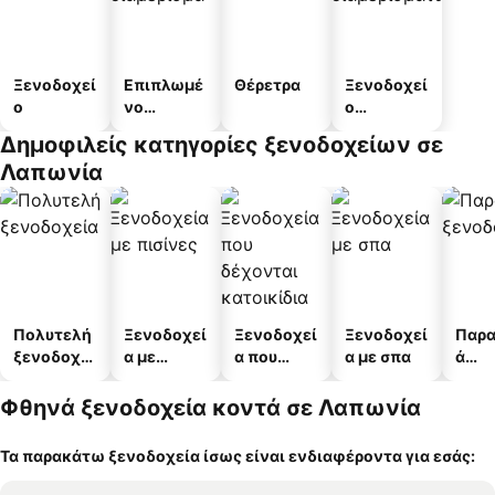
Ξενοδοχεί
Επιπλωμέ
Θέρετρα
Ξενοδοχεί
ο
νο
ο
διαμέρισμ
διαμερισμ
Δημοφιλείς κατηγορίες ξενοδοχείων σε
α
άτων
Λαπωνία
Πολυτελή
Ξενοδοχεί
Ξενοδοχεί
Ξενοδοχεί
Παρα
ξενοδοχεί
α με
α που
α με σπα
ά
α
πισίνες
δέχονται
ξενο
κατοικίδι
α
Φθηνά ξενοδοχεία κοντά σε Λαπωνία
α
Τα παρακάτω ξενοδοχεία ίσως είναι ενδιαφέροντα για εσάς: