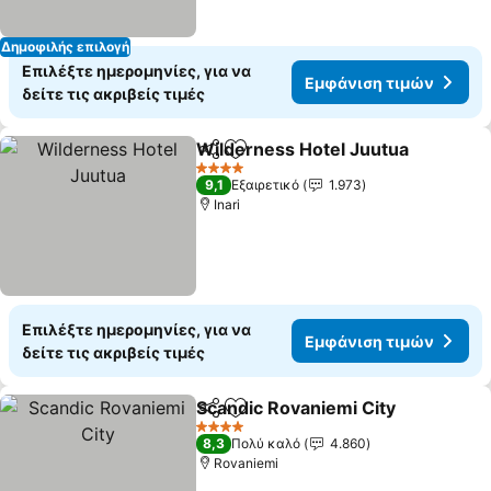
Δημοφιλής επιλογή
Επιλέξτε ημερομηνίες, για να
Εμφάνιση τιμών
δείτε τις ακριβείς τιμές
Wilderness Hotel Juutua
Κοινοποίηση
Προσθήκη στα αγαπημένα
Ε
4 Αστέρια
9,1
Εξαιρετικό
1.973
Inari
Επιλέξτε ημερομηνίες, για να
Εμφάνιση τιμών
δείτε τις ακριβείς τιμές
Scandic Rovaniemi City
Κοινοποίηση
Προσθήκη στα αγαπημένα
Εμ
4 Αστέρια
8,3
Πολύ καλό
4.860
Rovaniemi