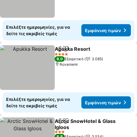
Επιλέξτε ημερομηνίες, για να
Εμφάνιση τιμών
δείτε τις ακριβείς τιμές
Apukka Resort
Κοινοποίηση
Προσθήκη στα αγαπημένα
Εμφάνιση τ
4 Αστέρια
9,0
Εξαιρετικό
3.085
Rovaniemi
Επιλέξτε ημερομηνίες, για να
Εμφάνιση τιμών
δείτε τις ακριβείς τιμές
Arctic SnowHotel & Glass
Κοινοποίηση
Προσθήκη στα αγαπημένα
Igloos
Εμφάνιση τιμών
3 Αστέρια
8,8
Εξαιρετικό
3.534