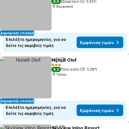
8,6
Εξαιρετικό
5.531
Rovaniemi
Δημοφιλής επιλογή
Επιλέξτε ημερομηνίες, για να
Εμφάνιση τιμών
δείτε τις ακριβείς τιμές
Hotelli Olof
Κοινοποίηση
Προσθήκη στα αγαπημένα
Εμφάνιση τιμώ
3 Αστέρια
8,3
Πολύ καλό
3.287
Tornio
Δημοφιλής επιλογή
Επιλέξτε ημερομηνίες, για να
Εμφάνιση τιμών
δείτε τις ακριβείς τιμές
SkyView Igloo Resort