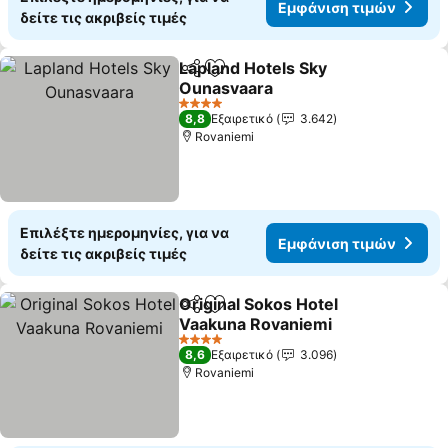
Εμφάνιση τιμών
δείτε τις ακριβείς τιμές
Lapland Hotels Sky
Κοινοποίηση
Προσθήκη στα αγαπημένα
Ounasvaara
Εμφάνιση τιμών
4 Αστέρια
8,8
Εξαιρετικό
3.642
Rovaniemi
Επιλέξτε ημερομηνίες, για να
Εμφάνιση τιμών
δείτε τις ακριβείς τιμές
Original Sokos Hotel
Κοινοποίηση
Προσθήκη στα αγαπημένα
Vaakuna Rovaniemi
Εμφάνιση τιμών
4 Αστέρια
8,6
Εξαιρετικό
3.096
Rovaniemi