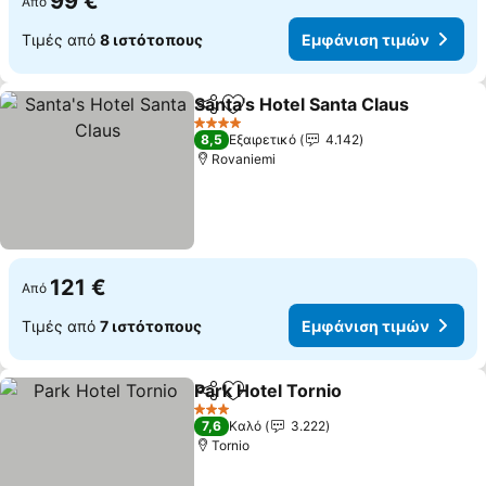
99 €
Από
Τιμές από
8 ιστότοπους
Εμφάνιση τιμών
Santa's Hotel Santa Claus
Κοινοποίηση
Προσθήκη στα αγαπημένα
4 Αστέρια
8,5
Εξαιρετικό
4.142
Rovaniemi
121 €
Από
Τιμές από
7 ιστότοπους
Εμφάνιση τιμών
Park Hotel Tornio
Κοινοποίηση
Προσθήκη στα αγαπημένα
Εμφάνισ
3 Αστέρια
7,6
Καλό
3.222
Tornio