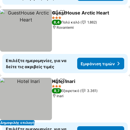
GuestHouse Arctic Heart
Κοινοποίηση
Προσθήκη στα αγαπημένα
Ε
3 Αστέρια
8,4
Πολύ καλό
1.862
Rovaniemi
Επιλέξτε ημερομηνίες, για να
Εμφάνιση τιμών
δείτε τις ακριβείς τιμές
Hotel Inari
Κοινοποίηση
Προσθήκη στα αγαπημένα
Εμφάνιση τιμών
3 Αστέρια
8,7
Εξαιρετικό
3.361
Inari
Δημοφιλής επιλογή
Επιλέξτε ημερομηνίες, για να