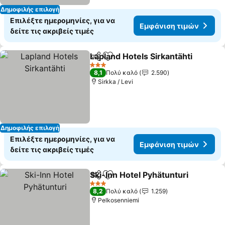
Δημοφιλής επιλογή
Επιλέξτε ημερομηνίες, για να
Εμφάνιση τιμών
δείτε τις ακριβείς τιμές
Lapland Hotels Sirkantähti
Κοινοποίηση
Προσθήκη στα αγαπημένα
3 Αστέρια
8,1
Πολύ καλό
2.590
Sirkka / Levi
Δημοφιλής επιλογή
Επιλέξτε ημερομηνίες, για να
Εμφάνιση τιμών
δείτε τις ακριβείς τιμές
Ski-Inn Hotel Pyhätunturi
Κοινοποίηση
Προσθήκη στα αγαπημένα
Ε
3 Αστέρια
8,2
Πολύ καλό
1.259
Pelkosenniemi