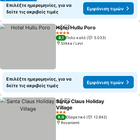
Επιλέξτε ημερομηνίες, για να
Εμφάνιση τιμών
δείτε τις ακριβείς τιμές
Hotel Hullu Poro
Κοινοποίηση
Προσθήκη στα αγαπημένα
Εμφάνιση
4 Αστέρια
8,1
Πολύ καλό
5.033
Sirkka / Levi
Επιλέξτε ημερομηνίες, για να
Εμφάνιση τιμών
δείτε τις ακριβείς τιμές
Santa Claus Holiday
Κοινοποίηση
Προσθήκη στα αγαπημένα
Village
Εμφάνιση τιμών
3 Αστέρια
9,0
Εξαιρετικό
12.842
Rovaniemi