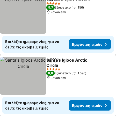
Κοινοποίηση
Προσθήκη στα αγαπημένα
Εμφά
5 Αστέρια
9,7
Εξαιρετικό
156
Rovaniemi
Επιλέξτε ημερομηνίες, για να
Εμφάνιση τιμών
δείτε τις ακριβείς τιμές
Santa's Igloos Arctic
Κοινοποίηση
Προσθήκη στα αγαπημένα
Circle
Εμφάνιση τιμών
5 Αστέρια
8,8
Εξαιρετικό
1.596
Rovaniemi
Επιλέξτε ημερομηνίες, για να
Εμφάνιση τιμών
δείτε τις ακριβείς τιμές