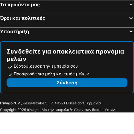
Τα προϊόντα μας
Invisible Forest Lodge
Arctic Panorama Resort
Holiday Club Saariselkä
Lapland Bears Lodge
Όροι και πολιτικές
Kylpylähotelli Pohjanranta
Arctic SnowHotel & Glass Igloos
Υποστήριξη
SkyView Igloo Resort
Kakslauttanen Arctic Resort
Arctic TreeHouse Hotel
Postmaster Hotel
Συνδεθείτε για αποκλειστικά προνόμια
Golden Circle Suites
Lapland Hotels Ylläskaltio
μελών
Santa's Holiday Homes
Arctic Shaman Adventures -Jurtta
Εξατομίκευσε την εμπειρία σου
Silver Birch Resort Lapland
Wilderness Hotel Saariselkä
Προσφορές για μέλη και τιμές μελών
Lapland Hotels Luostotunturi
Northern Lights Village Saariselkä
Σύνδεση
trivago N.V.
, Kesselstraße 5 – 7, 40221 Düsseldorf, Γερμανία
Copyright 2026 trivago | Με την επιφύλαξη όλων των δικαιωμάτων.