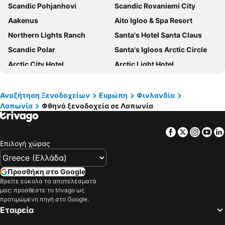
Scandic Pohjanhovi
Scandic Rovaniemi City
Aakenus
Aito Igloo & Spa Resort
Northern Lights Ranch
Santa's Hotel Santa Claus
Scandic Polar
Santa's Igloos Arctic Circle
Arctic City Hotel
Arctic Light Hotel
Matka Borealis
Original Sokos Hotel Vaakuna Rovaniemi
Hotel Boreas
Scandic Kemi
Αναζήτηση Ξενοδοχείων
Ευρώπη
Φινλανδία
Λαπωνία
Φθηνά ξενοδοχεία σε Λαπωνία
Hotel Merihovi
Santa's Hotel Rudolf
Levi Hotel Spa
Lapland Hotels Saaga
Facebook
Twitter
Insta
Yo
Lapland Hotels Sirkantähti
Lapland Hotels Ounasvaara Chalets
Επιλογή χώρας
GuestHouse Arctic Heart
Hotelli Kittilä
Elves Village Hotel
Park Hotel Tornio
Προσθήκη στο Google
Ranua Resort Arctic Igloos
Hotel Levi Panorama
Βρείτε εύκολα τα αποτελέσματά
μας: προσθέστε το trivago ως
Santa Claus Holiday Village
Hotelli Olof
προτιμώμενη πηγή στο Google.
Εταιρεία
Break Sokos Hotel Levi
Lapland Hotels Sky Ounasvaara
Santasport Resort
Santa's Little Village - Hotel Uitonniemi