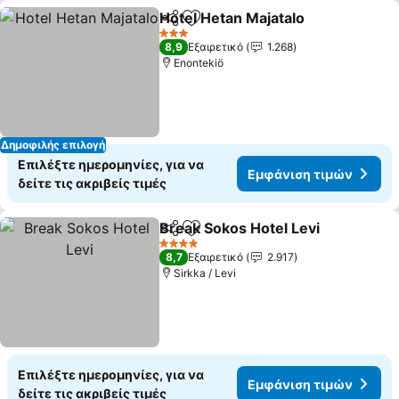
Hotel Hetan Majatalo
Κοινοποίηση
Προσθήκη στα αγαπημένα
Εμφά
3 Αστέρια
8,9
Εξαιρετικό
1.268
Enontekiö
Δημοφιλής επιλογή
Επιλέξτε ημερομηνίες, για να
Εμφάνιση τιμών
δείτε τις ακριβείς τιμές
Break Sokos Hotel Levi
Κοινοποίηση
Προσθήκη στα αγαπημένα
Εμ
4 Αστέρια
8,7
Εξαιρετικό
2.917
Sirkka / Levi
Επιλέξτε ημερομηνίες, για να
Εμφάνιση τιμών
δείτε τις ακριβείς τιμές