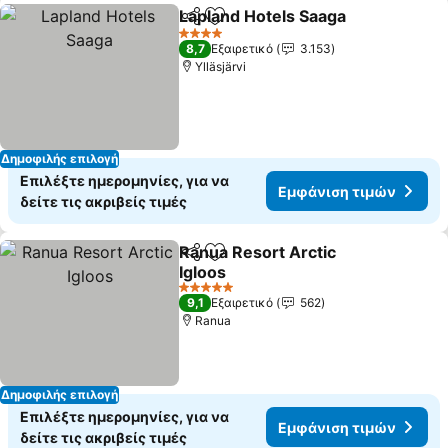
Lapland Hotels Saaga
Κοινοποίηση
Προσθήκη στα αγαπημένα
Εμφά
4 Αστέρια
8,7
Εξαιρετικό
3.153
Ylläsjärvi
Δημοφιλής επιλογή
Επιλέξτε ημερομηνίες, για να
Εμφάνιση τιμών
δείτε τις ακριβείς τιμές
Ranua Resort Arctic
Κοινοποίηση
Προσθήκη στα αγαπημένα
Igloos
Εμφάνιση τιμών
5 Αστέρια
9,1
Εξαιρετικό
562
Ranua
Δημοφιλής επιλογή
Επιλέξτε ημερομηνίες, για να
Εμφάνιση τιμών
δείτε τις ακριβείς τιμές