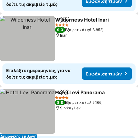
Εμφάνιση τιμών
δείτε τις ακριβείς τιμές
Wilderness Hotel Inari
Κοινοποίηση
Προσθήκη στα αγαπημένα
Εμφ
4 Αστέρια
9,3
Εξαιρετικό
3.852
Inari
Επιλέξτε ημερομηνίες, για να
Εμφάνιση τιμών
δείτε τις ακριβείς τιμές
Hotel Levi Panorama
Κοινοποίηση
Προσθήκη στα αγαπημένα
Εμφάν
4 Αστέρια
8,8
Εξαιρετικό
5.166
Sirkka / Levi
Δημοφιλής επιλογή