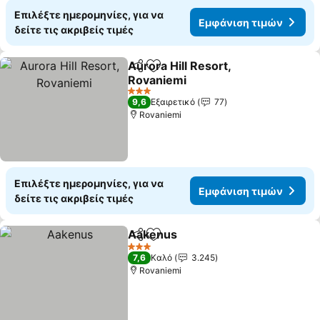
Επιλέξτε ημερομηνίες, για να
Εμφάνιση τιμών
δείτε τις ακριβείς τιμές
Aurora Hill Resort,
Κοινοποίηση
Προσθήκη στα αγαπημένα
Rovaniemi
Εμφάνιση τιμών
3 Αστέρια
9,6
Εξαιρετικό
77
Rovaniemi
Επιλέξτε ημερομηνίες, για να
Εμφάνιση τιμών
δείτε τις ακριβείς τιμές
Aakenus
Κοινοποίηση
Προσθήκη στα αγαπημένα
Εμφάνιση τιμών
3 Αστέρια
7,6
Καλό
3.245
Rovaniemi