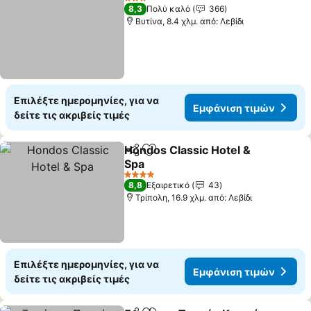
3 Αστέρια
8,3
Πολύ καλό
366
Βυτίνα, 8.4 χλμ. από: Λεβίδι
Επιλέξτε ημερομηνίες, για να
Εμφάνιση τιμών
δείτε τις ακριβείς τιμές
Hondos Classic Hotel &
Κοινοποίηση
Προσθήκη στα αγαπημένα
Spa
Εμφάνιση τιμών
4 Αστέρια
8,8
Εξαιρετικό
43
Τρίπολη, 16.9 χλμ. από: Λεβίδι
Επιλέξτε ημερομηνίες, για να
Εμφάνιση τιμών
δείτε τις ακριβείς τιμές