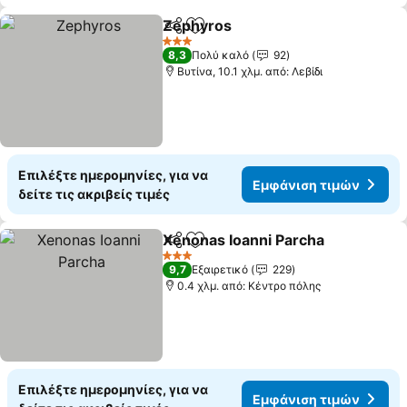
Zephyros
Κοινοποίηση
Προσθήκη στα αγαπημένα
Εμφάνιση τιμών
3 Αστέρια
8,3
Πολύ καλό
92
Βυτίνα, 10.1 χλμ. από: Λεβίδι
Επιλέξτε ημερομηνίες, για να
Εμφάνιση τιμών
δείτε τις ακριβείς τιμές
Xenonas Ioanni Parcha
Κοινοποίηση
Προσθήκη στα αγαπημένα
Εμφ
3 Αστέρια
9,7
Εξαιρετικό
229
0.4 χλμ. από: Κέντρο πόλης
Επιλέξτε ημερομηνίες, για να
Εμφάνιση τιμών