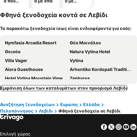
α που
α με σπα
α με
δέχονται
πάρκινγκ
κατοικίδι
Φθηνά ξενοδοχεία κοντά σε Λεβίδι
α
Τα παρακάτω ξενοδοχεία ίσως είναι ενδιαφέροντα για εσάς:
Nymfasia Arcadia Resort
Θέα Μαινάλου
Θεισόα
Natura Vytina Hotel
Villa Vager
Vytina
Aiora Guesthouse
Arhontiko Kordopati Traditional Guesthouse
Hotel Vytina Mountain View
Zephyros
Petra & Elato Art Hotel Vasilikos
Το Σπίτι της Ειρήνης
Εμφάνιση όλων των καταλυμάτων στον προορισμό Λεβίδι
Σαλέ Ελάτη
Levidi Suites
Αναζήτηση Ξενοδοχείων
Ευρώπη
Ελλάδα
Xenonas Ioanni Parcha
Αέσκω Resort
Πελοπόννησος
Λεβίδι
Φθηνά ξενοδοχεία σε Λεβίδι
Hondos Classic Hotel & Spa
Ksenonas Chrusovitsi
Ξενώνας Παπανικόλα
Manna
Facebook
Twitter
Insta
Yo
Artemis Traditional Guesthouse
Ξενώνας Παντός Καιρού
Επιλογή χώρας