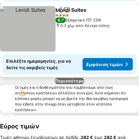
Levidi Suites
Κοινοποίηση
Προσθήκη στα αγαπημένα
Εμφάνιση τιμ
4 Αστέρια
8,7
Εξαιρετικό
239
0.3 χλμ. από: Κέντρο πόλης
Επιλέξτε ημερομηνίες, για να
Εμφάνιση τιμών
δείτε τις ακριβείς τιμές
Περισσότερα
Οι τιμές και η διαθεσιμότητα που λαμβάνουμε από τους
ιστότοπους κρατήσεων αλλάζουν συνεχώς. Αυτό σημαίνει ότι
κάποιες φορές μπορεί να μη βρείτε την ίδια ακριβώς προσφορά
που είδατε στην trivago όταν μεταβείτε στον ιστότοπο
κρατήσεων.
Εύρος τιμών
Τιμές φθηνών ξενοδοχείων σε Λεβίδι:
‎282 €
έως
‎282 €
ανά