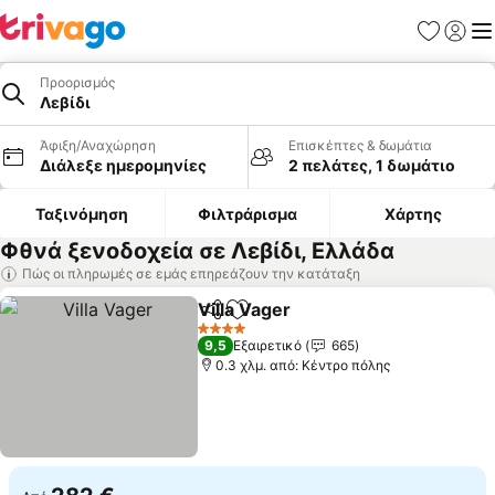
Αγαπημέν
Σύνδε
Με
Προορισμός
Λεβίδι
Άφιξη/Αναχώρηση
Επισκέπτες & δωμάτια
Διάλεξε ημερομηνίες
2 πελάτες, 1 δωμάτιο
Ταξινόμηση
Φιλτράρισμα
Χάρτης
Φθνά ξενοδοχεία σε Λεβίδι, Ελλάδα
Πώς οι πληρωμές σε εμάς επηρεάζουν την κατάταξη
Villa Vager
Κοινοποίηση
Προσθήκη στα αγαπημένα
Εμφάνιση τιμώ
4 Αστέρια
9,5
Εξαιρετικό
665
0.3 χλμ. από: Κέντρο πόλης