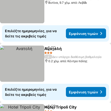
Βυτίνα, 9.7 χλμ. από: Λεβίδι
Επιλέξτε ημερομηνίες, για να
Εμφάνιση τιμών
δείτε τις ακριβείς τιμές
Ανατολή
Κοινοποίηση
Προσθήκη στα αγαπημένα
Εμφάνιση τιμών
3 Αστέρια
/
Δεν υπάρχει διαθέσιμη βαθμολογία
0.2 χλμ. από: Κέντρο πόλης
Επιλέξτε ημερομηνίες, για να
Εμφάνιση τιμών
δείτε τις ακριβείς τιμές
Hotel Tripoli City
Κοινοποίηση
Προσθήκη στα αγαπημένα
Εμφάνιση