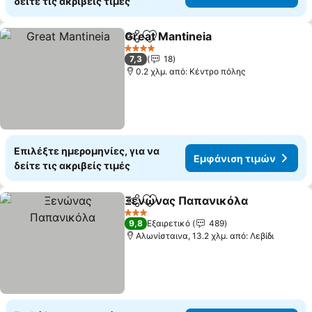
δείτε τις ακριβείς τιμές
Great Mantineia
Κοινοποίηση
Προσθήκη στα αγαπημένα
Εμφάνιση 
4 Αστέρια
7,3
18
0.2 χλμ. από: Κέντρο πόλης
Επιλέξτε ημερομηνίες, για να
Εμφάνιση τιμών
δείτε τις ακριβείς τιμές
Ξενώνας Παπανικόλα
Κοινοποίηση
Προσθήκη στα αγαπημένα
Εμφ
3 Αστέρια
9,8
Εξαιρετικό
489
Αλωνίσταινα, 13.2 χλμ. από: Λεβίδι