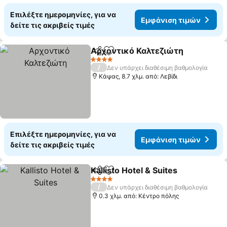
Επιλέξτε ημερομηνίες, για να
Εμφάνιση τιμών
δείτε τις ακριβείς τιμές
Αρχοντικό Καλτεζιώτη
Κοινοποίηση
Προσθήκη στα αγαπημένα
Εμ
4 Αστέρια
/
Δεν υπάρχει διαθέσιμη βαθμολογία
Κάψας, 8.7 χλμ. από: Λεβίδι
Επιλέξτε ημερομηνίες, για να
Εμφάνιση τιμών
δείτε τις ακριβείς τιμές
Kallisto Hotel & Suites
Κοινοποίηση
Προσθήκη στα αγαπημένα
Εμφ
4 Αστέρια
/
Δεν υπάρχει διαθέσιμη βαθμολογία
0.3 χλμ. από: Κέντρο πόλης