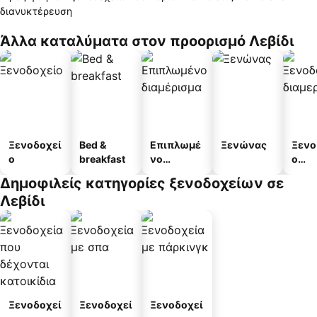
διανυκτέρευση
Άλλα καταλύματα στον προορισμό Λεβίδι
Ξενοδοχεί
Bed &
Επιπλωμέ
Ξενώνας
Ξενο
ο
breakfast
νο
ο
διαμέρισμ
διαμ
Δημοφιλείς κατηγορίες ξενοδοχείων σε
α
άτω
Λεβίδι
Ξενοδοχεί
Ξενοδοχεί
Ξενοδοχεί