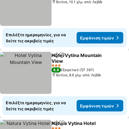
Βυτίνα, 10.1 χλμ. από: Λεβίδι
Επιλέξτε ημερομηνίες, για να
Εμφάνιση τιμών
δείτε τις ακριβείς τιμές
Hotel Vytina Mountain
Κοινοποίηση
Προσθήκη στα αγαπημένα
View
Εμφάνιση τιμών
3 Αστέρια
8,8
Εξαιρετικό
397
Βυτίνα, 8.6 χλμ. από: Λεβίδι
Επιλέξτε ημερομηνίες, για να
Εμφάνιση τιμών
δείτε τις ακριβείς τιμές
Natura Vytina Hotel
Κοινοποίηση
Προσθήκη στα αγαπημένα
Εμφάνι