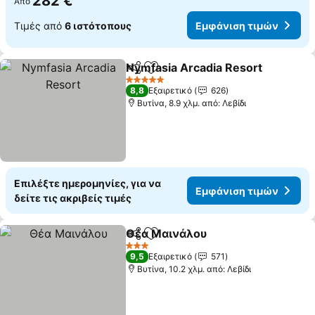
282 €
Από
Τιμές από
6 ιστότοπους
Εμφάνιση τιμών
Nymfasia Arcadia Resort
Κοινοποίηση
Προσθήκη στα αγαπημένα
Ε
5 Αστέρια
8,8
Εξαιρετικό
626
Βυτίνα, 8.9 χλμ. από: Λεβίδι
Επιλέξτε ημερομηνίες, για να
Εμφάνιση τιμών
δείτε τις ακριβείς τιμές
Θέα Μαινάλου
Κοινοποίηση
Προσθήκη στα αγαπημένα
Εμφάνιση τ
3 Αστέρια
9,5
Εξαιρετικό
571
Βυτίνα, 10.2 χλμ. από: Λεβίδι