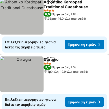
Arhontiko Kordopati
Κοινοποίηση
Προσθήκη στα αγαπημένα
Traditional Guesthouse
Εμφάνιση τιμών
4 Αστέρια
8,9
Εξαιρετικό
84
Δάρας, 16.0 χλμ. από: Λεβίδι
Επιλέξτε ημερομηνίες, για να
Εμφάνιση τιμών
δείτε τις ακριβείς τιμές
Ceragio
Κοινοποίηση
Προσθήκη στα αγαπημένα
Εμφάνιση τιμών
3 Αστέρια
8,7
Εξαιρετικό
5
Τρίπολη, 19.9 χλμ. από: Λεβίδι
Επιλέξτε ημερομηνίες, για να
Εμφάνιση τιμών
δείτε τις ακριβείς τιμές