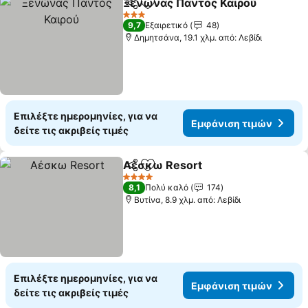
Ξενώνας Παντός Καιρού
Κοινοποίηση
Προσθήκη στα αγαπημένα
Ε
3 Αστέρια
9,7
Εξαιρετικό
48
Δημητσάνα, 19.1 χλμ. από: Λεβίδι
Επιλέξτε ημερομηνίες, για να
Εμφάνιση τιμών
δείτε τις ακριβείς τιμές
Αέσκω Resort
Κοινοποίηση
Προσθήκη στα αγαπημένα
Εμφάνιση τ
4 Αστέρια
8,1
Πολύ καλό
174
Βυτίνα, 8.9 χλμ. από: Λεβίδι
Επιλέξτε ημερομηνίες, για να
Εμφάνιση τιμών
δείτε τις ακριβείς τιμές