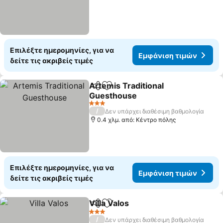
Επιλέξτε ημερομηνίες, για να
Εμφάνιση τιμών
δείτε τις ακριβείς τιμές
Artemis Traditional
Κοινοποίηση
Προσθήκη στα αγαπημένα
Guesthouse
Εμφάνιση τιμών
3 Αστέρια
/
Δεν υπάρχει διαθέσιμη βαθμολογία
0.4 χλμ. από: Κέντρο πόλης
Επιλέξτε ημερομηνίες, για να
Εμφάνιση τιμών
δείτε τις ακριβείς τιμές
Villa Valos
Κοινοποίηση
Προσθήκη στα αγαπημένα
Εμφάνιση τιμών
3 Αστέρια
/
Δεν υπάρχει διαθέσιμη βαθμολογία