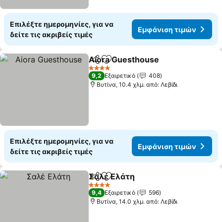
Επιλέξτε ημερομηνίες, για να
Εμφάνιση τιμών
δείτε τις ακριβείς τιμές
Aiora Guesthouse
Κοινοποίηση
Προσθήκη στα αγαπημένα
Εμφάνισ
4 Αστέρια
9,2
Εξαιρετικό
408
Βυτίνα, 10.4 χλμ. από: Λεβίδι
Επιλέξτε ημερομηνίες, για να
Εμφάνιση τιμών
δείτε τις ακριβείς τιμές
Σαλέ Ελάτη
Κοινοποίηση
Προσθήκη στα αγαπημένα
Εμφάνιση τιμ
4 Αστέρια
9,4
Εξαιρετικό
596
Βυτίνα, 14.0 χλμ. από: Λεβίδι