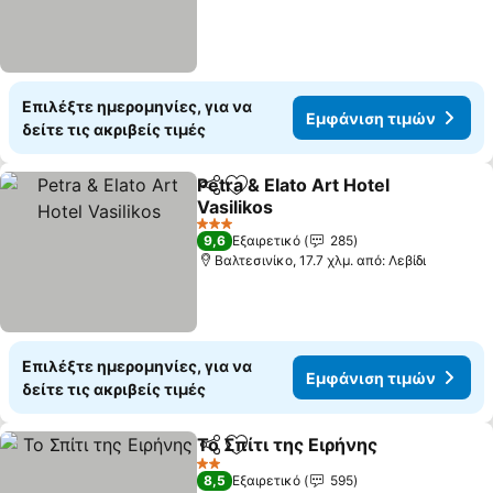
Επιλέξτε ημερομηνίες, για να
Εμφάνιση τιμών
δείτε τις ακριβείς τιμές
Petra & Elato Art Hotel
Κοινοποίηση
Προσθήκη στα αγαπημένα
Vasilikos
Εμφάνιση τιμών
3 Αστέρια
9,6
Εξαιρετικό
285
Βαλτεσινίκο, 17.7 χλμ. από: Λεβίδι
Επιλέξτε ημερομηνίες, για να
Εμφάνιση τιμών
δείτε τις ακριβείς τιμές
Το Σπίτι της Ειρήνης
Κοινοποίηση
Προσθήκη στα αγαπημένα
Εμφά
2 Αστέρια
8,5
Εξαιρετικό
595