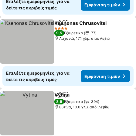
Επιλέξτε ημερομηνίες, για να
Εμφάνιση τιμών
δείτε τις ακριβείς τιμές
Ksenonas Chrusovitsi
Κοινοποίηση
Προσθήκη στα αγαπημένα
Εμφ
4 Αστέρια
9,5
Εξαιρετικό
77
Λαχανιά, 17.1 χλμ. από: Λεβίδι
Επιλέξτε ημερομηνίες, για να
Εμφάνιση τιμών
δείτε τις ακριβείς τιμές
Vytina
Κοινοποίηση
Προσθήκη στα αγαπημένα
Εμφάνιση τιμών
8,9
Εξαιρετικό
394
Βυτίνα, 10.0 χλμ. από: Λεβίδι