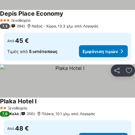
Depis Place Economy
Ξενοδοχείο
3 Αστέρια
7,3
284
Νάξος - Χώρα, 13.3 χλμ. από: Λογαράς
45 €
Από
Τιμές από
5 ιστότοπους
Εμφάνιση τιμών
Κοινοποί
Πρ
Plaka Hotel I
Ξενοδοχείο
2 Αστέρια
7,8
Καλό
250
Πλάκα, 10.1 χλμ. από: Λογαράς
48 €
Από