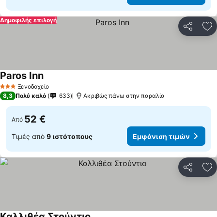
Δημοφιλής επιλογή
Κοινοποί
Πρ
Paros Inn
Ξενοδοχείο
3 Αστέρια
8,3
Πολύ καλό
633
Ακριβώς πάνω στην παραλία
52 €
Από
Τιμές από
9 ιστότοπους
Εμφάνιση τιμών
Κοινοποί
Πρ
Καλλιθέα Στούντιο