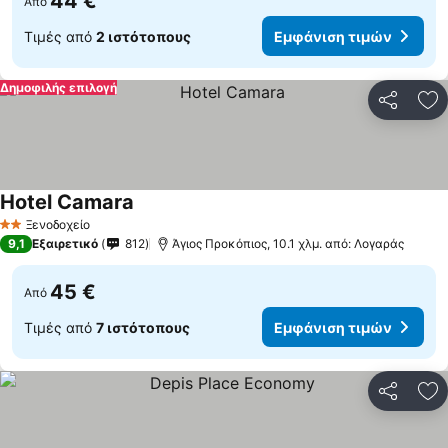
44 €
Από
Τιμές από
2 ιστότοπους
Εμφάνιση τιμών
Δημοφιλής επιλογή
Κοινοποί
Πρ
Hotel Camara
Ξενοδοχείο
2 Αστέρια
9,1
Εξαιρετικό
812
Άγιος Προκόπιος, 10.1 χλμ. από: Λογαράς
45 €
Από
Τιμές από
7 ιστότοπους
Εμφάνιση τιμών
Κοινοποί
Πρ