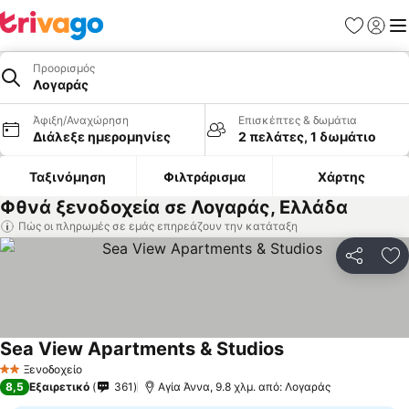
Αγαπημέν
Σύνδε
Με
Προορισμός
Λογαράς
Άφιξη/Αναχώρηση
Επισκέπτες & δωμάτια
Διάλεξε ημερομηνίες
2 πελάτες, 1 δωμάτιο
Ταξινόμηση
Φιλτράρισμα
Χάρτης
Φθνά ξενοδοχεία σε Λογαράς, Ελλάδα
Πώς οι πληρωμές σε εμάς επηρεάζουν την κατάταξη
Κοινοποί
Πρ
Sea View Apartments & Studios
Ξενοδοχείο
2 Αστέρια
8,5
Εξαιρετικό
361
Αγία Άννα, 9.8 χλμ. από: Λογαράς