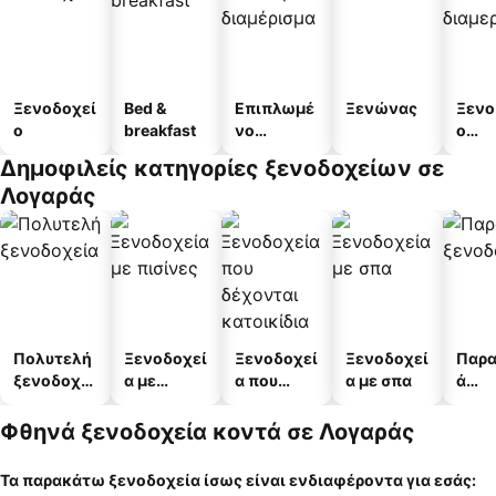
Ξενοδοχεί
Bed &
Επιπλωμέ
Ξενώνας
Ξενο
ο
breakfast
νο
ο
διαμέρισμ
διαμ
Δημοφιλείς κατηγορίες ξενοδοχείων σε
α
άτω
Λογαράς
Πολυτελή
Ξενοδοχεί
Ξενοδοχεί
Ξενοδοχεί
Παρα
ξενοδοχεί
α με
α που
α με σπα
ά
α
πισίνες
δέχονται
ξενο
κατοικίδι
α
Φθηνά ξενοδοχεία κοντά σε Λογαράς
α
Τα παρακάτω ξενοδοχεία ίσως είναι ενδιαφέροντα για εσάς: