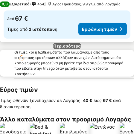
4 Αστέρια
9,3
Εξαιρετικό
454
Άγιος Προκόπιος, 9.9 χλμ. από: Λογαράς
67 €
Από
Τιμές από
2 ιστότοπους
Εμφάνιση τιμών
Περισσότερα
Οι τιμές και η διαθεσιμότητα που λαμβάνουμε από τους
ιστότοπους κρατήσεων αλλάζουν συνεχώς. Αυτό σημαίνει ότι
κάποιες φορές μπορεί να μη βρείτε την ίδια ακριβώς προσφορά
που είδατε στην trivago όταν μεταβείτε στον ιστότοπο
κρατήσεων.
Εύρος τιμών
Τιμές φθηνών ξενοδοχείων σε Λογαράς:
‎40 €
έως
‎67 €
ανά
διανυκτέρευση
Άλλα καταλύματα στον προορισμό Λογαράς