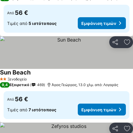
56 €
Από
Τιμές από
5 ιστότοπους
Εμφάνιση τιμών
Κοινοποί
Πρ
Sun Beach
Ξενοδοχείο
2 Αστέρια
9,4
Εξαιρετικό
469
Άγιος Γεώργιος, 13.0 χλμ. από: Λογαράς
56 €
Από
Τιμές από
7 ιστότοπους
Εμφάνιση τιμών
Κοινοποί
Πρ