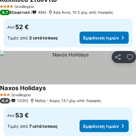
Ξενοδοχείο
4 Αστέρια
8,7
Εξαιρετικό
484
Αγία Άννα, 10.3 χλμ. από: Λογαράς
52 €
Από
Τιμές από
2 ιστότοπους
Εμφάνιση τιμών
Κοινοποί
Πρ
Naxos Holidays
Ξενοδοχείο
3 Αστέρια
6,4
1.030
Νάξος - Χώρα, 13.1 χλμ. από: Λογαράς
53 €
Από
Τιμές από
7 ιστότοπους
Εμφάνιση τιμών