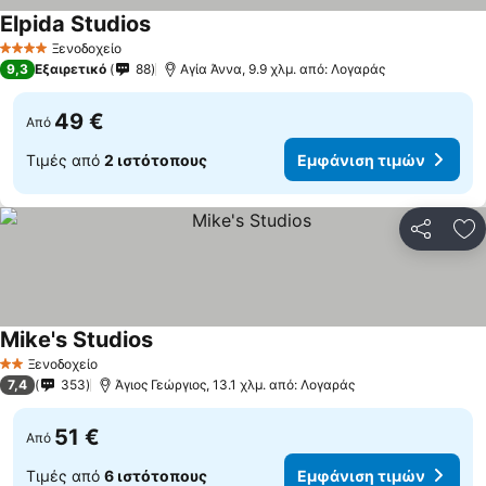
Elpida Studios
Ξενοδοχείο
4 Αστέρια
9,3
Εξαιρετικό
88
Αγία Άννα, 9.9 χλμ. από: Λογαράς
49 €
Από
Τιμές από
2 ιστότοπους
Εμφάνιση τιμών
Κοινοποί
Πρ
Mike's Studios
Ξενοδοχείο
2 Αστέρια
7,4
353
Άγιος Γεώργιος, 13.1 χλμ. από: Λογαράς
51 €
Από
Τιμές από
6 ιστότοπους
Εμφάνιση τιμών