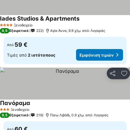
Iades Studios & Apartments
Ξενοδοχείο
4 Αστέρια
9,5
Εξαιρετικό
222
Αγία Άννα, 9.9 χλμ. από: Λογαράς
59 €
Από
Τιμές από
2 ιστότοπους
Εμφάνιση τιμών
Κοινοποί
Πρ
Πανόραμα
Ξενοδοχείο
3 Αστέρια
9,5
Εξαιρετικό
219
Πίσω Λιβάδι, 0.9 χλμ. από: Λογαράς
60 €
Από