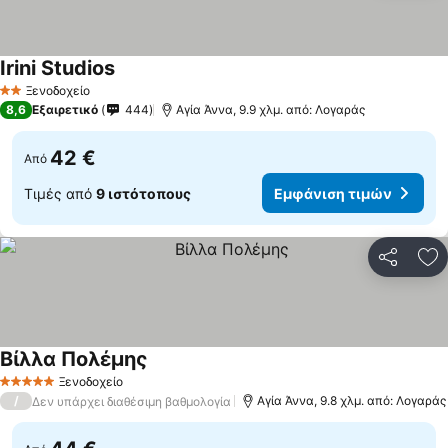
Irini Studios
Ξενοδοχείο
2 Αστέρια
8,6
Εξαιρετικό
444
Αγία Άννα, 9.9 χλμ. από: Λογαράς
42 €
Από
Τιμές από
9 ιστότοπους
Εμφάνιση τιμών
Κοινοποί
Πρ
Βίλλα Πολέμης
Ξενοδοχείο
5 Αστέρια
/
Αγία Άννα, 9.8 χλμ. από: Λογαράς
Δεν υπάρχει διαθέσιμη βαθμολογία