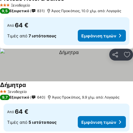
Ξενοδοχείο
3 Αστέρια
9,5
Εξαιρετικό
831
Άγιος Προκόπιος, 10.0 χλμ. από: Λογαράς
64 €
Από
Τιμές από
7 ιστότοπους
Εμφάνιση τιμών
Κοινοποί
Πρ
Δήμητρα
Ξενοδοχείο
2 Αστέρια
9,7
Εξαιρετικό
640
Άγιος Προκόπιος, 9.9 χλμ. από: Λογαράς
64 €
Από
Τιμές από
5 ιστότοπους
Εμφάνιση τιμών