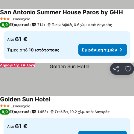
San Antonio Summer House Paros by GHH
Ξενοδοχείο
3 Αστέρια
8,9
Εξαιρετικό
714
Πίσω Λιβάδι, 0.6 χλμ. από: Λογαράς
61 €
Από
Τιμές από
10 ιστότοπους
Εμφάνιση τιμών
Δημοφιλής επιλογή
Κοινοποί
Πρ
Golden Sun Hotel
Ξενοδοχείο
3 Αστέρια
9,0
Εξαιρετικό
1.453
Στελίδα, 10.2 χλμ. από: Λογαράς
61 €
Από