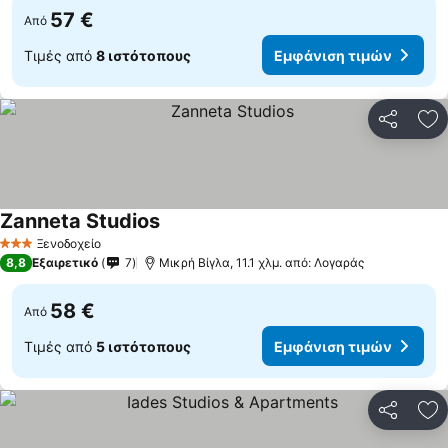
57 €
Από
Τιμές από
8 ιστότοπους
Εμφάνιση τιμών
Κοινοποί
Πρ
Zanneta Studios
Ξενοδοχείο
3 Αστέρια
8,8
Εξαιρετικό
7
Μικρή Βίγλα, 11.1 χλμ. από: Λογαράς
58 €
Από
Τιμές από
5 ιστότοπους
Εμφάνιση τιμών
Κοινοποί
Πρ