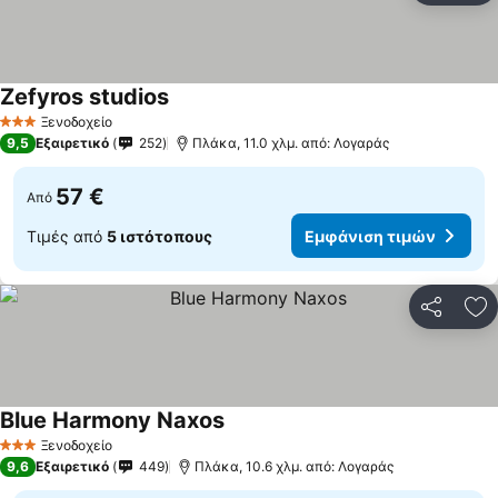
Zefyros studios
Ξενοδοχείο
3 Αστέρια
9,5
Εξαιρετικό
252
Πλάκα, 11.0 χλμ. από: Λογαράς
57 €
Από
Τιμές από
5 ιστότοπους
Εμφάνιση τιμών
Κοινοποί
Πρ
Blue Harmony Naxos
Ξενοδοχείο
3 Αστέρια
9,6
Εξαιρετικό
449
Πλάκα, 10.6 χλμ. από: Λογαράς