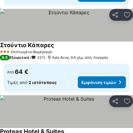
Κοινοποί
Πρ
Στούντιο Κάπαρες
Επιπλωμένο διαμέρισμα
3 Αστέρια
9,5
Εξαιρετικό
337
Αγία Άννα, 9.6 χλμ. από: Λογαράς
64 €
Από
Τιμές από
2 ιστότοπους
Εμφάνιση τιμών
Κοινοποί
Πρ
Proteas Hotel & Suites