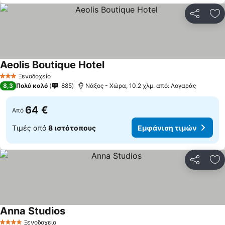
Κοινοποί
Πρ
Aeolis Boutique Hotel
Ξενοδοχείο
3 Αστέρια
8,3
Πολύ καλό
885
Νάξος - Χώρα, 10.2 χλμ. από: Λογαράς
64 €
Από
Τιμές από
8 ιστότοπους
Εμφάνιση τιμών
Κοινοποί
Πρ
Anna Studios
Ξενοδοχείο