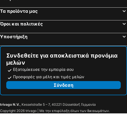
Naxos Resort
Xenia
Τα προϊόντα μας
Naxos Magic Village
Naxos Finest Hotel & Villas
Zefyros studios
Roses Beach Hotel
Όροι και πολιτικές
Hotel Coronis
San Antonio Summer House Paros by GHH
Υποστήριξη
Korali Garden
Eri Hotel
Glaros
Acqua Vatos Paros Hotel
Συνδεθείτε για αποκλειστικά προνόμια
Villa Veranda
Hotel Camara
μελών
Aegean Palace
Aeolis Boutique Hotel
Εξατομίκευσε την εμπειρία σου
Hotel Dilion
Apollon Boutique Hotel
Προσφορές για μέλη και τιμές μελών
Narges
Iliovasilema
Σύνδεση
Hotel Fisilanis
Magoo Suites
Aκταιον
Carmel
Pnoi Hotel
Ragoussis
trivago N.V.
, Kesselstraße 5 – 7, 40221 Düsseldorf, Γερμανία
Copyright 2026 trivago | Με την επιφύλαξη όλων των δικαιωμάτων.
Hotel Corali
Anchorage Paros Private Beach Retreat
Cavo Piso Livadi
Summer Senses Luxury Resort