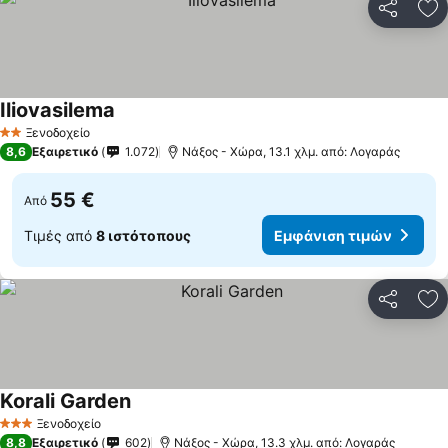
Κοινοποί
Πρ
Iliovasilema
Ξενοδοχείο
2 Αστέρια
8,6
Εξαιρετικό
1.072
Νάξος - Χώρα, 13.1 χλμ. από: Λογαράς
55 €
Από
Τιμές από
8 ιστότοπους
Εμφάνιση τιμών
Κοινοποί
Πρ
Korali Garden
Ξενοδοχείο
3 Αστέρια
8,8
Εξαιρετικό
602
Νάξος - Χώρα, 13.3 χλμ. από: Λογαράς