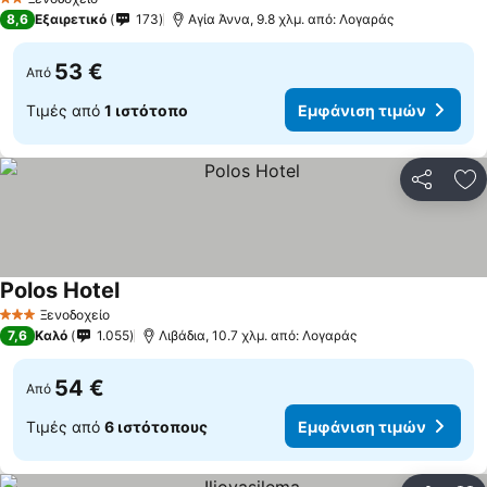
2 Αστέρια
8,6
Εξαιρετικό
173
Αγία Άννα, 9.8 χλμ. από: Λογαράς
53 €
Από
Τιμές από
1 ιστότοπο
Εμφάνιση τιμών
Κοινοποί
Πρ
Polos Hotel
Ξενοδοχείο
3 Αστέρια
7,6
Καλό
1.055
Λιβάδια, 10.7 χλμ. από: Λογαράς
54 €
Από
Τιμές από
6 ιστότοπους
Εμφάνιση τιμών