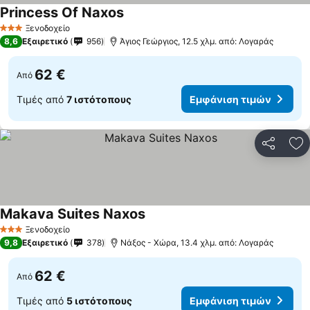
Princess Of Naxos
Ξενοδοχείο
3 Αστέρια
8,6
Εξαιρετικό
956
Άγιος Γεώργιος, 12.5 χλμ. από: Λογαράς
62 €
Από
Τιμές από
7 ιστότοπους
Εμφάνιση τιμών
Κοινοποί
Πρ
Makava Suites Naxos
Ξενοδοχείο
3 Αστέρια
9,8
Εξαιρετικό
378
Νάξος - Χώρα, 13.4 χλμ. από: Λογαράς
62 €
Από
Τιμές από
5 ιστότοπους
Εμφάνιση τιμών