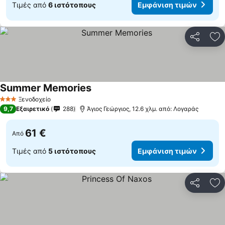
Τιμές από
6 ιστότοπους
Εμφάνιση τιμών
Κοινοποί
Πρ
Summer Memories
Ξενοδοχείο
3 Αστέρια
9,7
Εξαιρετικό
288
Άγιος Γεώργιος, 12.6 χλμ. από: Λογαράς
61 €
Από
Τιμές από
5 ιστότοπους
Εμφάνιση τιμών
Κοινοποί
Πρ