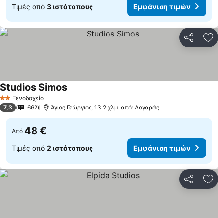
Τιμές από
3 ιστότοπους
Εμφάνιση τιμών
Κοινοποί
Πρ
Studios Simos
Ξενοδοχείο
2 Αστέρια
7,3
662
Άγιος Γεώργιος, 13.2 χλμ. από: Λογαράς
48 €
Από
Τιμές από
2 ιστότοπους
Εμφάνιση τιμών
Κοινοποί
Πρ