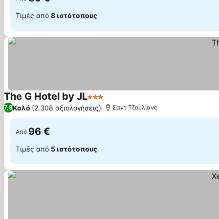
Τιμές από
8 ιστότοπους
The G Hotel by JL
3 Αστέρια
Καλό
(2.308 αξιολογήσεις)
7,8
Σαντ Τζουλιανς
96 €
Από
Τιμές από
5 ιστότοπους