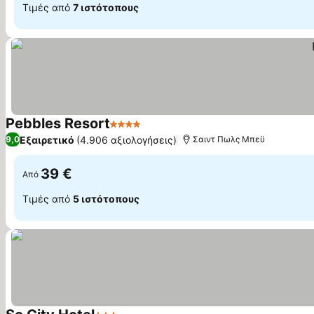
Τιμές από
7 ιστότοπους
Pebbles Resort
4 Αστέρια
Εξαιρετικό
(4.906 αξιολογήσεις)
9,0
Σαιντ Πωλς Μπεϋ
39 €
Από
Τιμές από
5 ιστότοπους