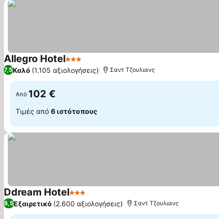
Allegro Hotel
3 Αστέρια
Καλό
(1.105 αξιολογήσεις)
7,5
Σαντ Τζουλιανς
102 €
Από
Τιμές από
6 ιστότοπους
Ddream Hotel
3 Αστέρια
Εξαιρετικό
(2.600 αξιολογήσεις)
8,5
Σαντ Τζουλιανς