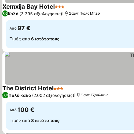
Xemxija Bay Hotel
3 Αστέρια
Καλό
(3.395 αξιολογήσεις)
7,6
Σαιντ Πωλς Μπεϋ
97 €
Από
Τιμές από
6 ιστότοπους
The District Hotel
3 Αστέρια
Πολύ καλό
(2.002 αξιολογήσεις)
8,3
Σαντ Τζουλιανς
100 €
Από
Τιμές από
8 ιστότοπους