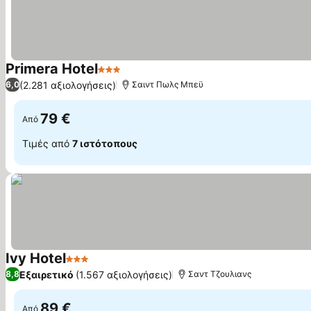
Primera Hotel
3 Αστέρια
(2.281 αξιολογήσεις)
6,0
Σαιντ Πωλς Μπεϋ
79 €
Από
Τιμές από
7 ιστότοπους
Ivy Hotel
3 Αστέρια
Εξαιρετικό
(1.567 αξιολογήσεις)
8,8
Σαντ Τζουλιανς
89 €
Από