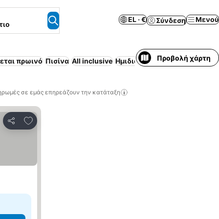
EL · €
Μενού
Σύνδεση
τιο
Προβολή χάρτη
εται πρωινό
Πισίνα
All inclusive
Ημιδιατροφή
Παραλία
Επιπλ
ηρωμές σε εμάς επηρεάζουν την κατάταξη
Προσθήκη στα αγαπημένα
Κοινοποίηση