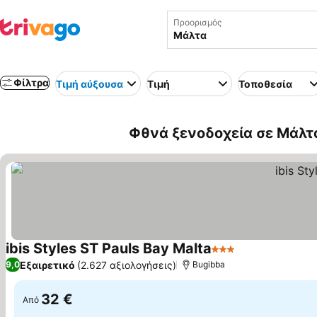
Προορισμός
Φίλτρα
Τιμή αύξουσα
Τιμή
Τοποθεσία
Φθνά ξενοδοχεία σε Μάλτ
ibis Styles ST Pauls Bay Malta
3 Αστέρια
Εξαιρετικό
(2.627 αξιολογήσεις)
9,0
Bugibba
32 €
Από