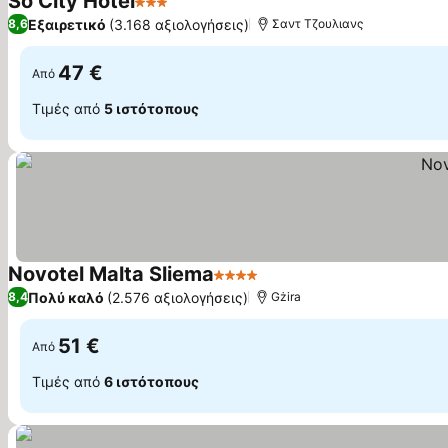
So City Hotel
3 Αστέρια
Εξαιρετικό
(3.168 αξιολογήσεις)
8,6
Σαντ Τζουλιανς
47 €
Από
Τιμές από
5 ιστότοπους
Novotel Malta Sliema
4 Αστέρια
Πολύ καλό
(2.576 αξιολογήσεις)
8,4
Gżira
51 €
Από
Τιμές από
6 ιστότοπους