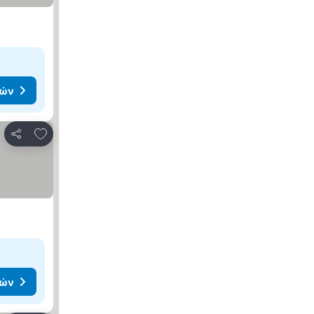
μών
Προσθήκη στα αγαπημένα
Κοινοποίηση
μών