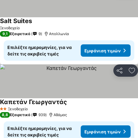
Salt Suites
Ξενοδοχείο
9,1
Εξαιρετικό
9
Απολλωνία
Επιλέξτε ημερομηνίες, για να
Εμφάνιση τιμών
δείτε τις ακριβείς τιμές
Κοινοποί
Πρ
Καπετάν Γεωργαντάς
Ξενοδοχείο
2 Αστέρια
8,8
Εξαιρετικό
939
Αδάμας
Επιλέξτε ημερομηνίες, για να
Εμφάνιση τιμών
δείτε τις ακριβείς τιμές