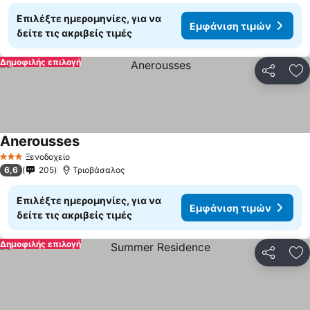
Επιλέξτε ημερομηνίες, για να
Εμφάνιση τιμών
δείτε τις ακριβείς τιμές
Δημοφιλής επιλογή
Κοινοποί
Πρ
Anerousses
Ξενοδοχείο
3 Αστέρια
6,6
205
Τριοβάσαλος
Επιλέξτε ημερομηνίες, για να
Εμφάνιση τιμών
δείτε τις ακριβείς τιμές
Δημοφιλής επιλογή
Κοινοποί
Πρ