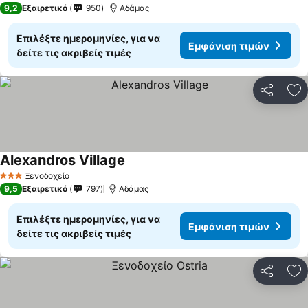
9,2
Εξαιρετικό
950
Αδάμας
Επιλέξτε ημερομηνίες, για να
Εμφάνιση τιμών
δείτε τις ακριβείς τιμές
Κοινοποί
Πρ
Alexandros Village
Ξενοδοχείο
3 Αστέρια
9,5
Εξαιρετικό
797
Αδάμας
Επιλέξτε ημερομηνίες, για να
Εμφάνιση τιμών
δείτε τις ακριβείς τιμές
Κοινοποί
Πρ