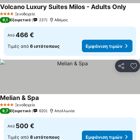
Volcano Luxury Suites Milos - Adults Only
Ξενοδοχείο
4 Αστέρια
9,1
Εξαιρετικό
237
Αδάμας
466 €
Από
Τιμές από
6 ιστότοπους
Εμφάνιση τιμών
Κοινοποί
Πρ
Melian & Spa
Ξενοδοχείο
4 Αστέρια
9,7
Εξαιρετικό
620
Απολλωνία
500 €
Από
Τιμές από
8 ιστότοπους
Εμφάνιση τιμών