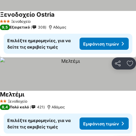
Ξενοδοχείο Ostria
Ξενοδοχείο
3 Αστέρια
9,5
Εξαιρετικό
308
Αδάμας
Επιλέξτε ημερομηνίες, για να
Εμφάνιση τιμών
δείτε τις ακριβείς τιμές
Κοινοποί
Πρ
Μελτέμι
Ξενοδοχείο
2 Αστέρια
8,4
Πολύ καλό
421
Αδάμας
Επιλέξτε ημερομηνίες, για να
Εμφάνιση τιμών
δείτε τις ακριβείς τιμές