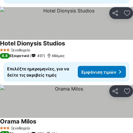
Κοινοποί
Πρ
Hotel Dionysis Studios
Ξενοδοχείο
3 Αστέρια
8,8
Εξαιρετικό
497
Αδάμας
Επιλέξτε ημερομηνίες, για να
Εμφάνιση τιμών
δείτε τις ακριβείς τιμές
Κοινοποί
Πρ
Orama Milos
Ξενοδοχείο
3 Αστέρια