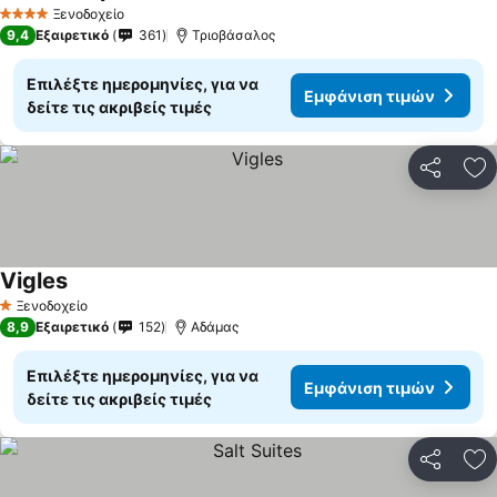
Ξενοδοχείο
4 Αστέρια
9,4
Εξαιρετικό
361
Τριοβάσαλος
Επιλέξτε ημερομηνίες, για να
Εμφάνιση τιμών
δείτε τις ακριβείς τιμές
Κοινοποί
Πρ
Vigles
Ξενοδοχείο
1 Αστέρια
8,9
Εξαιρετικό
152
Αδάμας
Επιλέξτε ημερομηνίες, για να
Εμφάνιση τιμών
δείτε τις ακριβείς τιμές
Κοινοποί
Πρ