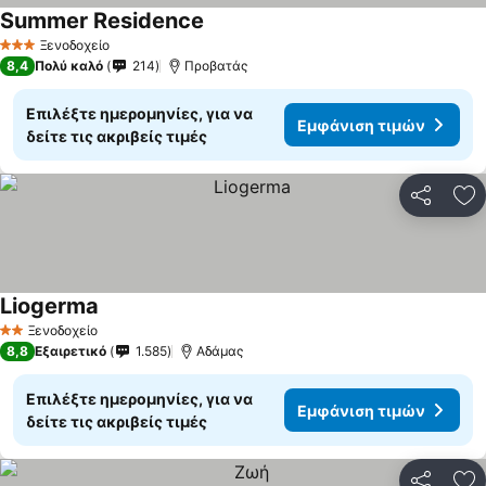
Summer Residence
Ξενοδοχείο
3 Αστέρια
8,4
Πολύ καλό
214
Προβατάς
Επιλέξτε ημερομηνίες, για να
Εμφάνιση τιμών
δείτε τις ακριβείς τιμές
Κοινοποί
Πρ
Liogerma
Ξενοδοχείο
2 Αστέρια
8,8
Εξαιρετικό
1.585
Αδάμας
Επιλέξτε ημερομηνίες, για να
Εμφάνιση τιμών
δείτε τις ακριβείς τιμές