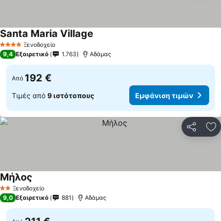
Santa Maria Village
Ξενοδοχείο
4 Αστέρια
9,4
Εξαιρετικό
1.763
Αδάμας
192 €
Από
Τιμές από
9 ιστότοπους
Εμφάνιση τιμών
Κοινοποί
Πρ
Μήλος
Ξενοδοχείο
2 Αστέρια
9,0
Εξαιρετικό
881
Αδάμας