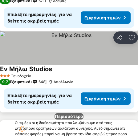
9,6
Εξαιρετικό
671
Αδάμας
Επιλέξτε ημερομηνίες, για να
Εμφάνιση τιμών
δείτε τις ακριβείς τιμές
Κοινοποί
Πρ
Εν Μήλω Studios
Ξενοδοχείο
3 Αστέρια
9,7
Εξαιρετικό
648
Απολλωνία
Επιλέξτε ημερομηνίες, για να
Εμφάνιση τιμών
δείτε τις ακριβείς τιμές
Περισσότερα
Οι τιμές και η διαθεσιμότητα που λαμβάνουμε από τους
ιστότοπους κρατήσεων αλλάζουν συνεχώς. Αυτό σημαίνει ότι
κάποιες φορές μπορεί να μη βρείτε την ίδια ακριβώς προσφορά