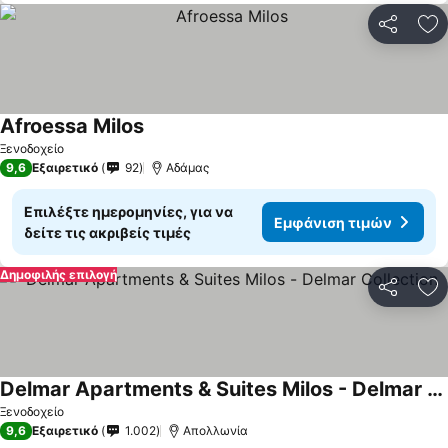
Κοινοποί
Πρ
Afroessa Milos
Ξενοδοχείο
9,6
Εξαιρετικό
92
Αδάμας
Επιλέξτε ημερομηνίες, για να
Εμφάνιση τιμών
δείτε τις ακριβείς τιμές
Δημοφιλής επιλογή
Κοινοποί
Πρ
Delmar Apartments & Suites Milos - Delmar Collection
Ξενοδοχείο
9,6
Εξαιρετικό
1.002
Απολλωνία