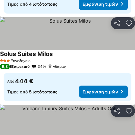
Τιμές από
4 ιστότοπους
Εμφάνιση τιμών
Κοινοποί
Πρ
Solus Suites Milos
Ξενοδοχείο
3 Αστέρια
9,8
Εξαιρετικό
349
Αδάμας
444 €
Από
Τιμές από
5 ιστότοπους
Εμφάνιση τιμών
Κοινοποί
Πρ