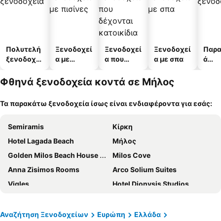
Πολυτελή
Ξενοδοχεί
Ξενοδοχεί
Ξενοδοχεί
Παρα
ξενοδοχεί
α με
α που
α με σπα
ά
α
πισίνες
δέχονται
ξενο
κατοικίδι
α
Φθηνά ξενοδοχεία κοντά σε Μήλος
α
Τα παρακάτω ξενοδοχεία ίσως είναι ενδιαφέροντα για εσάς:
Semiramis
Κίρκη
Hotel Lagada Beach
Μήλος
Golden Milos Beach House by Domotel
Milos Cove
Anna Zisimos Rooms
Arco Solium Suites
Vigles
Hotel Dionysis Studios
Galini Hotel
Ippocampos
Μελτέμι
GIAMAKI APARTMENTS
Αναζήτηση Ξενοδοχείων
Ευρώπη
Ελλάδα