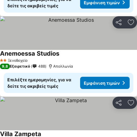
Εμφάνιση τιμών
δείτε τις ακριβείς τιμές
Κοινοποί
Πρ
Anemoessa Studios
Ξενοδοχείο
2 Αστέρια
9,8
Εξαιρετικό
488
Απολλωνία
Επιλέξτε ημερομηνίες, για να
Εμφάνιση τιμών
δείτε τις ακριβείς τιμές
Κοινοποί
Πρ
Villa Zampeta