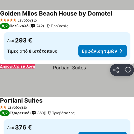
Golden Milos Beach House by Domotel
Ξενοδοχείο
5 Αστέρια
8,2
Πολύ καλό
742
Προβατάς
293 €
Από
Τιμές από
8 ιστότοπους
Εμφάνιση τιμών
Δημοφιλής επιλογή
Κοινοποί
Πρ
Portiani Suites
Ξενοδοχείο
2 Αστέρια
9,2
Εξαιρετικό
860
Τριοβάσαλος
376 €
Από