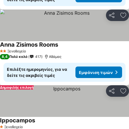
Κοινοποί
Πρ
Anna Zisimos Rooms
Ξενοδοχείο
2 Αστέρια
8,4
Πολύ καλό
417
Αδάμας
Επιλέξτε ημερομηνίες, για να
Εμφάνιση τιμών
δείτε τις ακριβείς τιμές
Δημοφιλής επιλογή
Κοινοποί
Πρ
Ippocampos
Ξενοδοχείο
1 Αστέρια