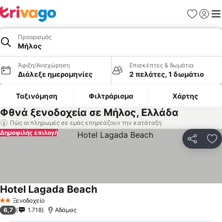
Αγαπημέν
Σύνδε
Με
Προορισμός
Μήλος
Άφιξη/Αναχώρηση
Επισκέπτες & δωμάτια
Διάλεξε ημερομηνίες
2 πελάτες, 1 δωμάτιο
Ταξινόμηση
Φιλτράρισμα
Χάρτης
Φθνά ξενοδοχεία σε Μήλος, Ελλάδα
Πώς οι πληρωμές σε εμάς επηρεάζουν την κατάταξη
Δημοφιλής επιλογή
Κοινοποί
Πρ
Hotel Lagada Beach
Ξενοδοχείο
2 Αστέρια
6,7
1.718
Αδάμας