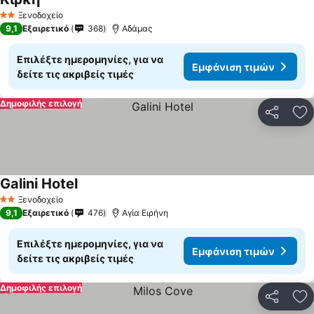
Ξενοδοχείο
2 Αστέρια
9,1
Εξαιρετικό
368
Αδάμας
Επιλέξτε ημερομηνίες, για να
Εμφάνιση τιμών
δείτε τις ακριβείς τιμές
Δημοφιλής επιλογή
Κοινοποί
Πρ
Galini Hotel
Ξενοδοχείο
2 Αστέρια
9,1
Εξαιρετικό
476
Αγία Ειρήνη
Επιλέξτε ημερομηνίες, για να
Εμφάνιση τιμών
δείτε τις ακριβείς τιμές
Δημοφιλής επιλογή
Κοινοποί
Πρ