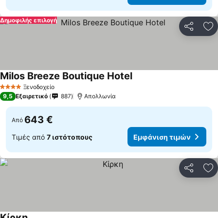
Δημοφιλής επιλογή
Κοινοποί
Πρ
Milos Breeze Boutique Hotel
Ξενοδοχείο
4 Αστέρια
9,5
Εξαιρετικό
887
Απολλωνία
643 €
Από
Τιμές από
7 ιστότοπους
Εμφάνιση τιμών
Κοινοποί
Πρ
Κίρκη