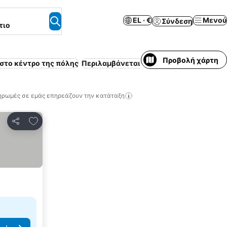
EL · €
Μενού
Σύνδεση
τιο
Προβολή χάρτη
στο κέντρο της πόλης
Περιλαμβάνεται πρωινό
Πισίνα
Χώρος 
ηρωμές σε εμάς επηρεάζουν την κατάταξη
Προσθήκη στα αγαπημένα
Κοινοποίηση