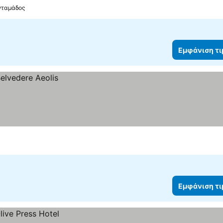
νταμάδος
Εμφάνιση τ
Εμφάνιση τ