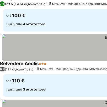
3 Αστέρια
Καλό
(1.474 αξιολογήσεις)
7,6
Μήθυμνα - Μόλυβος, 14.7 χλμ. από: Μα
100 €
Από
Τιμές από
4 ιστότοπους
Belvedere Aeolis
3 Αστέρια
(117 αξιολογήσεις)
6,9
Μήθυμνα - Μόλυβος, 14.2 χλμ. από: Μανταμάδος
110 €
Από
Τιμές από
3 ιστότοπους