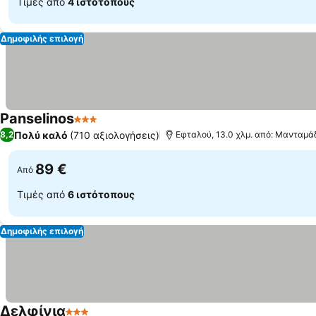
Τιμές από
4 ιστότοπους
Δημοφιλής επιλογή
Panselinos
3 Αστέρια
Πολύ καλό
(710 αξιολογήσεις)
8,2
Εφταλού, 13.0 χλμ. από: Μανταμά
89 €
Από
Τιμές από
6 ιστότοπους
Δημοφιλής επιλογή
Δελφίνια