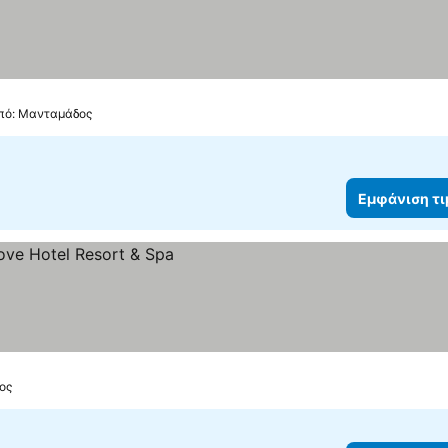
από: Μανταμάδος
Εμφάνιση τ
ος