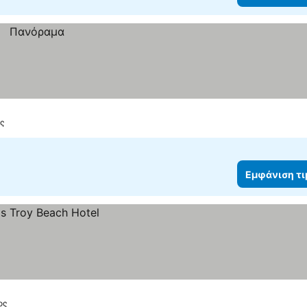
ς
Εμφάνιση τ
ος