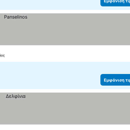
Εμφάνιση τ
δος
Εμφάνιση τ