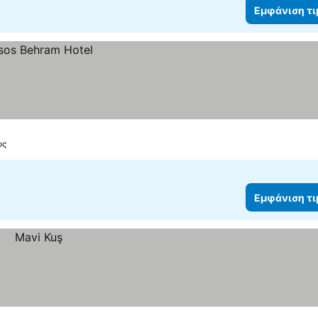
Εμφάνιση τ
ος
Εμφάνιση τ