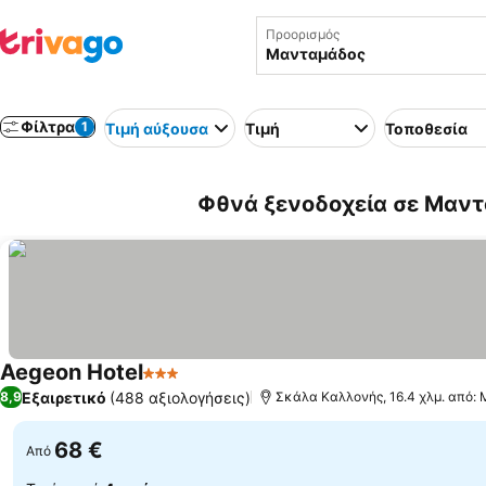
Προορισμός
Φίλτρα
1
Τιμή αύξουσα
Τιμή
Τοποθεσία
Φθνά ξενοδοχεία σε Μαντ
Aegeon Hotel
3 Αστέρια
Εξαιρετικό
(488 αξιολογήσεις)
8,9
Σκάλα Καλλονής, 16.4 χλμ. από:
68 €
Από