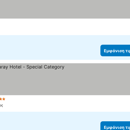
Εμφάνιση τ
 Αστέρια
ος
Εμφάνιση τ