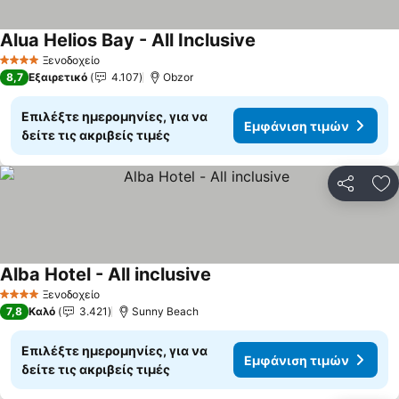
Alua Helios Bay - All Inclusive
Ξενοδοχείο
4 Αστέρια
8,7
Εξαιρετικό
4.107
Obzor
Επιλέξτε ημερομηνίες, για να
Εμφάνιση τιμών
δείτε τις ακριβείς τιμές
Κοινοποί
Πρ
Alba Hotel - All inclusive
Ξενοδοχείο
4 Αστέρια
7,8
Καλό
3.421
Sunny Beach
Επιλέξτε ημερομηνίες, για να
Εμφάνιση τιμών
δείτε τις ακριβείς τιμές