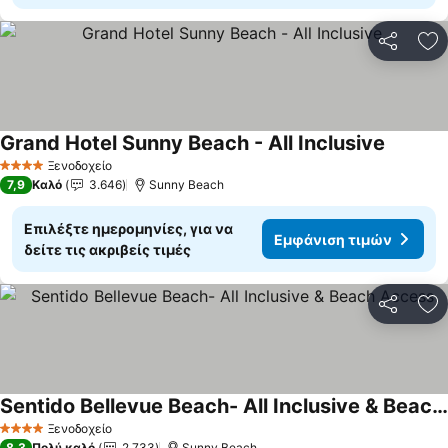
Κοινοποί
Πρ
Grand Hotel Sunny Beach - All Inclusive
Ξενοδοχείο
4 Αστέρια
7,9
Καλό
3.646
Sunny Beach
Επιλέξτε ημερομηνίες, για να
Εμφάνιση τιμών
δείτε τις ακριβείς τιμές
Κοινοποί
Πρ
Sentido Bellevue Beach- All Inclusive & Beach Access
Ξενοδοχείο
4 Αστέρια
8,3
Πολύ καλό
2.733
Sunny Beach