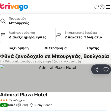
Αγαπημέν
Σύνδε
Με
Προορισμός
Μπουργκάς
Άφιξη/Αναχώρηση
Επισκέπτες & δωμάτια
Διάλεξε ημερομηνίες
2 πελάτες, 1 δωμάτιο
Ταξινόμηση
Φιλτράρισμα
Χάρτης
Φθνά ξενοδοχεία σε Μπουργκάς, Βουλγαρία
Πώς οι πληρωμές σε εμάς επηρεάζουν την κατάταξη
Κοινοποί
Πρ
Admiral Plaza Hotel
Ξενοδοχείο
3 Αστέρια
7,6
Καλό
718
Sunny Beach