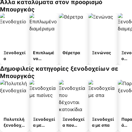
Άλλα καταλύματα στον προορισμό
Μπουργκάς
Ξενοδοχεί
Επιπλωμέ
Θέρετρα
Ξενώνας
Ξενο
ο
νο
ο
διαμέρισμ
διαμ
Δημοφιλείς κατηγορίες ξενοδοχείων σε
α
άτω
Μπουργκάς
Πολυτελή
Ξενοδοχεί
Ξενοδοχεί
Ξενοδοχεί
Παρα
ξενοδοχεί
α με
α που
α με σπα
ά
α
πισίνες
δέχονται
ξενο