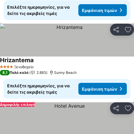
Επιλέξτε ημερομηνίες, για να
Εμφάνιση τιμών
δείτε τις ακριβείς τιμές
Κοινοποί
Πρ
Hrizantema
Ξενοδοχείο
4 Αστέρια
8,1
Πολύ καλό
2.883
Sunny Beach
Επιλέξτε ημερομηνίες, για να
Εμφάνιση τιμών
δείτε τις ακριβείς τιμές
Δημοφιλής επιλογή
Κοινοποί
Πρ