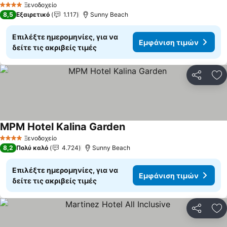
Ξενοδοχείο
4 Αστέρια
8,5
Εξαιρετικό
1.117
Sunny Beach
Επιλέξτε ημερομηνίες, για να
Εμφάνιση τιμών
δείτε τις ακριβείς τιμές
Κοινοποί
Πρ
MPM Hotel Kalina Garden
Ξενοδοχείο
4 Αστέρια
8,2
Πολύ καλό
4.724
Sunny Beach
Επιλέξτε ημερομηνίες, για να
Εμφάνιση τιμών
δείτε τις ακριβείς τιμές
Κοινοποί
Πρ