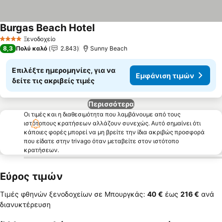
Burgas Beach Hotel
Ξενοδοχείο
4 Αστέρια
8,3
Πολύ καλό
2.843
Sunny Beach
Επιλέξτε ημερομηνίες, για να
Εμφάνιση τιμών
δείτε τις ακριβείς τιμές
Περισσότερα
Οι τιμές και η διαθεσιμότητα που λαμβάνουμε από τους
ιστότοπους κρατήσεων αλλάζουν συνεχώς. Αυτό σημαίνει ότι
κάποιες φορές μπορεί να μη βρείτε την ίδια ακριβώς προσφορά
που είδατε στην trivago όταν μεταβείτε στον ιστότοπο
κρατήσεων.
Εύρος τιμών
Τιμές φθηνών ξενοδοχείων σε Μπουργκάς:
‎40 €
έως
‎216 €
ανά
διανυκτέρευση