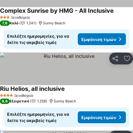
Complex Sunrise by HMG - All Inclusive
Ξενοδοχείο
3 Αστέρια
7,6
Καλό
1.241
Sunny Beach
Επιλέξτε ημερομηνίες, για να
Εμφάνιση τιμών
δείτε τις ακριβείς τιμές
Κοινοποί
Πρ
Riu Helios, all inclusive
Ξενοδοχείο
4 Αστέρια
8,6
Εξαιρετικό
1.258
Sunny Beach
Επιλέξτε ημερομηνίες, για να
Εμφάνιση τιμών
δείτε τις ακριβείς τιμές