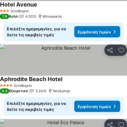
Hotel Avenue
Ξενοδοχείο
3 Αστέρια
7,9
Καλό
4.002
Μπουργκάς
Επιλέξτε ημερομηνίες, για να
Εμφάνιση τιμών
δείτε τις ακριβείς τιμές
Κοινοποί
Πρ
Aphrodite Beach Hotel
Ξενοδοχείο
4 Αστέρια
9,3
Εξαιρετικό
3.243
Νεσέμπαρ
Επιλέξτε ημερομηνίες, για να
Εμφάνιση τιμών
δείτε τις ακριβείς τιμές