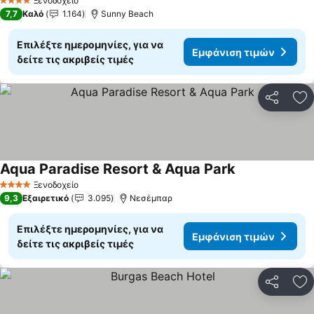
Ξενοδοχείο
4 Αστέρια
7,7
Καλό
1.164
Sunny Beach
Επιλέξτε ημερομηνίες, για να
Εμφάνιση τιμών
δείτε τις ακριβείς τιμές
Κοινοποί
Πρ
Aqua Paradise Resort & Aqua Park
Ξενοδοχείο
4 Αστέρια
9,3
Εξαιρετικό
3.095
Νεσέμπαρ
Επιλέξτε ημερομηνίες, για να
Εμφάνιση τιμών
δείτε τις ακριβείς τιμές
Κοινοποί
Πρ