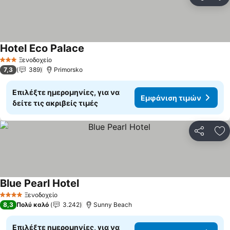
Κοινοποί
Πρ
Hotel Eco Palace
Ξενοδοχείο
3 Αστέρια
7,3
389
Primorsko
Επιλέξτε ημερομηνίες, για να
Εμφάνιση τιμών
δείτε τις ακριβείς τιμές
Κοινοποί
Πρ
Blue Pearl Hotel
Ξενοδοχείο
4 Αστέρια
8,3
Πολύ καλό
3.242
Sunny Beach
Επιλέξτε ημερομηνίες, για να