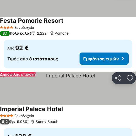
Festa Pomorie Resort
Ξενοδοχείο
4 Αστέρια
8,1
Πολύ καλό
2.222
Pomorie
92 €
Από
Τιμές από
8 ιστότοπους
Εμφάνιση τιμών
Δημοφιλής επιλογή
Κοινοποί
Πρ
Imperial Palace Hotel
Ξενοδοχείο
4 Αστέρια
6,2
9.030
Sunny Beach