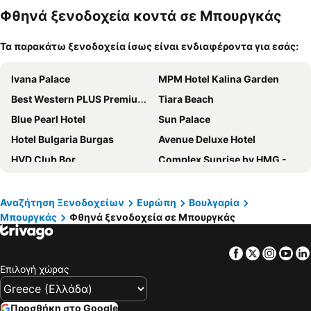
κατοικίδι
α
Φθηνά ξενοδοχεία κοντά σε Μπουργκάς
α
Τα παρακάτω ξενοδοχεία ίσως είναι ενδιαφέροντα για εσάς:
Ivana Palace
MPM Hotel Kalina Garden
Best Western PLUS Premium Inn
Tiara Beach
Blue Pearl Hotel
Sun Palace
Hotel Bulgaria Burgas
Avenue Deluxe Hotel
HVD Club Bor
Complex Sunrise by HMG - All Inclusive
Meliá Sunny Beach
Imperial Palace Hotel
Hotel Avenue
iHotel Sunny Beach
Αναζήτηση Ξενοδοχείων
Ευρώπη
Βουλγαρία
Μπουργκάς
Φθηνά ξενοδοχεία σε Μπουργκάς
Regatta Palace Hotel
Hotel Boomerang - Sunny Beach
Hotel Pomorie Sun
Milano Hotel
Facebook
Twitter
Insta
Yo
Alba Hotel - All inclusive
Admiral Plaza Hotel
Επιλογή χώρας
Hotel Marina Palace, Affiliated by Meliá
Sentido Neptun Beach
Hotel & SPA Diamant Residence - All Inclusive
Trakia Garden
Προσθήκη στο Google