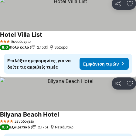
Κοινοποί
Πρ
Hotel Villa List
Ξενοδοχείο
3 Αστέρια
8,0
Πολύ καλό
2.153
Sozopol
Επιλέξτε ημερομηνίες, για να
Εμφάνιση τιμών
δείτε τις ακριβείς τιμές
Κοινοποί
Πρ
Bilyana Beach Hotel
Ξενοδοχείο
4 Αστέρια
9,0
Εξαιρετικό
2.175
Νεσέμπαρ