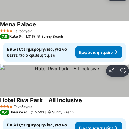
Mena Palace
Ξενοδοχείο
4 Αστέρια
7,8
Καλό
1.816
Sunny Beach
Επιλέξτε ημερομηνίες, για να
Εμφάνιση τιμών
δείτε τις ακριβείς τιμές
Κοινοποί
Πρ
Hotel Riva Park - All Inclusive
Ξενοδοχείο
4 Αστέρια
8,4
Πολύ καλό
2.593
Sunny Beach
Επιλέξτε ημερομηνίες, για να
Εμφάνιση τιμών