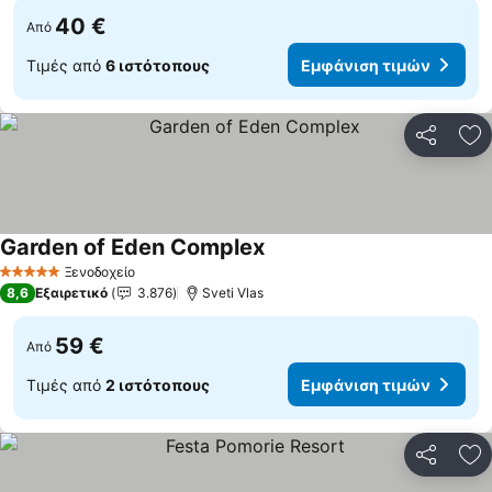
40 €
Από
Τιμές από
6 ιστότοπους
Εμφάνιση τιμών
Κοινοποί
Πρ
Garden of Eden Complex
Ξενοδοχείο
5 Αστέρια
8,6
Εξαιρετικό
3.876
Sveti Vlas
59 €
Από
Τιμές από
2 ιστότοπους
Εμφάνιση τιμών
Κοινοποί
Πρ