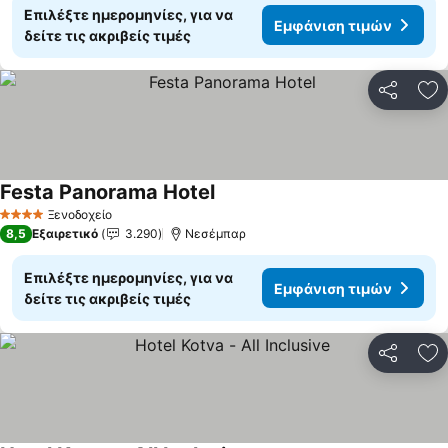
Επιλέξτε ημερομηνίες, για να
Εμφάνιση τιμών
δείτε τις ακριβείς τιμές
Κοινοποί
Πρ
Festa Panorama Hotel
Ξενοδοχείο
4 Αστέρια
8,5
Εξαιρετικό
3.290
Νεσέμπαρ
Επιλέξτε ημερομηνίες, για να
Εμφάνιση τιμών
δείτε τις ακριβείς τιμές
Κοινοποί
Πρ