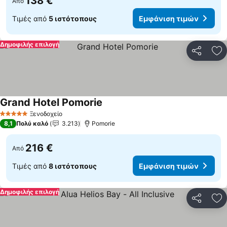
138 €
Από
Τιμές από
5 ιστότοπους
Εμφάνιση τιμών
Δημοφιλής επιλογή
Κοινοποί
Πρ
Grand Hotel Pomorie
Ξενοδοχείο
5 Αστέρια
8,1
Πολύ καλό
3.213
Pomorie
216 €
Από
Τιμές από
8 ιστότοπους
Εμφάνιση τιμών
Δημοφιλής επιλογή
Κοινοποί
Πρ