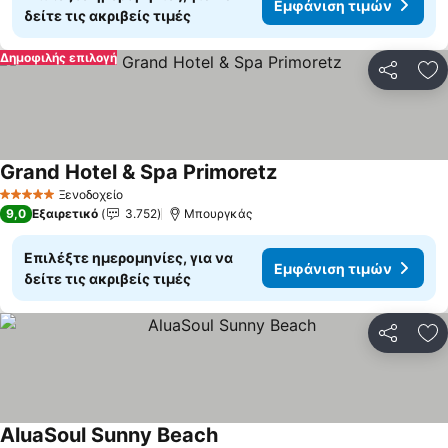
Εμφάνιση τιμών
δείτε τις ακριβείς τιμές
Δημοφιλής επιλογή
Κοινοποί
Πρ
Grand Hotel & Spa Primoretz
Ξενοδοχείο
5 Αστέρια
9,0
Εξαιρετικό
3.752
Μπουργκάς
Επιλέξτε ημερομηνίες, για να
Εμφάνιση τιμών
δείτε τις ακριβείς τιμές
Κοινοποί
Πρ
AluaSoul Sunny Beach