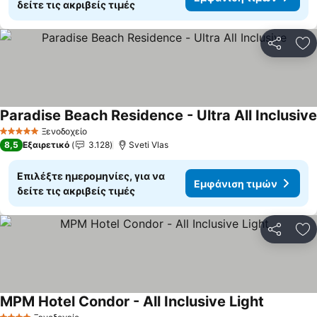
δείτε τις ακριβείς τιμές
Κοινοποί
Πρ
Paradise Beach Residence - Ultra All Inclusive
Ξενοδοχείο
5 Αστέρια
8,5
Εξαιρετικό
3.128
Sveti Vlas
Επιλέξτε ημερομηνίες, για να
Εμφάνιση τιμών
δείτε τις ακριβείς τιμές
Κοινοποί
Πρ
MPM Hotel Condor - All Inclusive Light