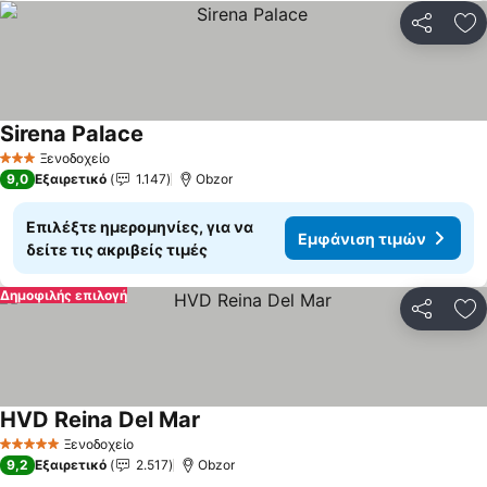
Κοινοποί
Πρ
Sirena Palace
Ξενοδοχείο
3 Αστέρια
9,0
Εξαιρετικό
1.147
Obzor
Επιλέξτε ημερομηνίες, για να
Εμφάνιση τιμών
δείτε τις ακριβείς τιμές
Δημοφιλής επιλογή
Κοινοποί
Πρ
HVD Reina Del Mar
Ξενοδοχείο
5 Αστέρια
9,2
Εξαιρετικό
2.517
Obzor