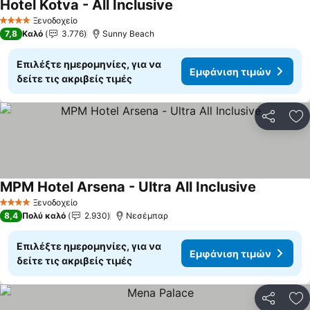
Hotel Kotva - All Inclusive
Ξενοδοχείο
4 Αστέρια
7,8
Καλό
3.776
Sunny Beach
Επιλέξτε ημερομηνίες, για να
Εμφάνιση τιμών
δείτε τις ακριβείς τιμές
Κοινοποί
Πρ
MPM Hotel Arsena - Ultra All Inclusive
Ξενοδοχείο
4 Αστέρια
8,4
Πολύ καλό
2.930
Νεσέμπαρ
Επιλέξτε ημερομηνίες, για να
Εμφάνιση τιμών
δείτε τις ακριβείς τιμές
Κοινοποί
Πρ