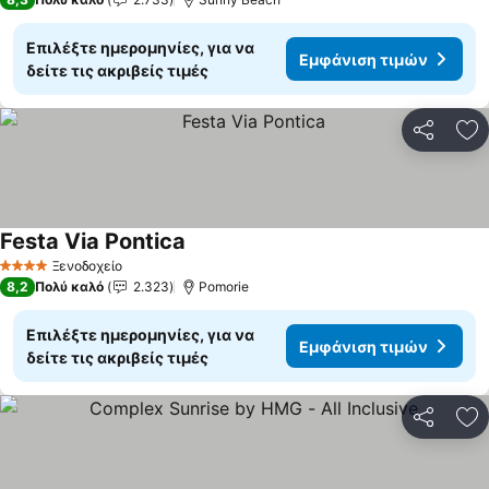
Επιλέξτε ημερομηνίες, για να
Εμφάνιση τιμών
δείτε τις ακριβείς τιμές
Κοινοποί
Πρ
Festa Via Pontica
Ξενοδοχείο
4 Αστέρια
8,2
Πολύ καλό
2.323
Pomorie
Επιλέξτε ημερομηνίες, για να
Εμφάνιση τιμών
δείτε τις ακριβείς τιμές
Κοινοποί
Πρ