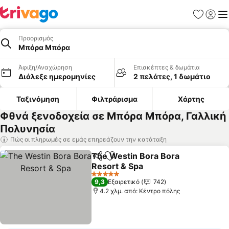
Αγαπημέν
Σύνδε
Με
Προορισμός
Μπόρα Μπόρα
Άφιξη/Αναχώρηση
Επισκέπτες & δωμάτια
Διάλεξε ημερομηνίες
2 πελάτες, 1 δωμάτιο
Ταξινόμηση
Φιλτράρισμα
Χάρτης
Φθνά ξενοδοχεία σε Μπόρα Μπόρα, Γαλλική
Πολυνησία
Πώς οι πληρωμές σε εμάς επηρεάζουν την κατάταξη
The Westin Bora Bora
Κοινοποίηση
Προσθήκη στα αγαπημένα
Resort & Spa
Εμφάνιση τιμών
5 Αστέρια
9,3
Εξαιρετικό
742
4.2 χλμ. από: Κέντρο πόλης