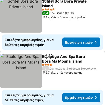
Sofitel Bora Bora Private
Κοινοποίηση
Προσθήκη στα αγαπημένα
Island
Εμφάνιση τιμών
5 Αστέρια
8,4
Πολύ καλό
16
Ακριβώς πάνω στην παραλία
Επιλέξτε ημερομηνίες, για να
Εμφάνιση τιμών
δείτε τις ακριβείς τιμές
Ecolodge And Spa Bora
Κοινοποίηση
Προσθήκη στα αγαπημένα
Bora Ma Moana Island
Εμφάνιση τιμών
4 Αστέρια
/
Δεν υπάρχει διαθέσιμη βαθμολογία
5.7 χλμ. από: Κέντρο πόλης
Επιλέξτε ημερομηνίες, για να
Εμφάνιση τιμών
δείτε τις ακριβείς τιμές