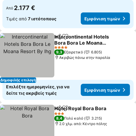
2.177 €
Από
Τιμές από
7 ιστότοπους
Εμφάνιση τιμών
Intercontinental Hotels
Κοινοποίηση
Προσθήκη στα αγαπημένα
Bora Bora Le Moana
Resort By Ihg
Εμφάνιση τιμών
4 Αστέρια
9,3
Εξαιρετικό
6.805
Ακριβώς πάνω στην παραλία
Δημοφιλής επιλογή
Επιλέξτε ημερομηνίες, για να
Εμφάνιση τιμών
δείτε τις ακριβείς τιμές
Hotel Royal Bora Bora
Κοινοποίηση
Προσθήκη στα αγαπημένα
Εμφ
3 Αστέρια
8,4
Πολύ καλό
3.215
2.0 χλμ. από: Κέντρο πόλης