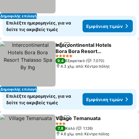
Δημοφιλής επιλογή
Επιλέξτε ημερομηνίες, για να
Εμφάνιση τιμών
δείτε τις ακριβείς τιμές
Intercontinental Hotels
Κοινοποίηση
Προσθήκη στα αγαπημένα
Bora Bora Resort
Thalasso Spa By Ihg
Εμφάνιση τιμών
5 Αστέρια
9,4
Εξαιρετικό
7.070
4.3 χλμ. από: Κέντρο πόλης
Δημοφιλής επιλογή
Επιλέξτε ημερομηνίες, για να
Εμφάνιση τιμών
δείτε τις ακριβείς τιμές
Village Temanuata
Κοινοποίηση
Προσθήκη στα αγαπημένα
Εμφάνι
3 Αστέρια
7,8
Καλό
1.126
4.6 χλμ. από: Κέντρο πόλης