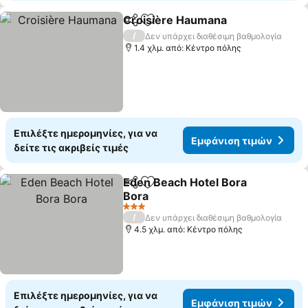
Croisière Haumana
Κοινοποίηση
Προσθήκη στα αγαπημένα
Εμφάνι
/
Δεν υπάρχει διαθέσιμη βαθμολογία
1.4 χλμ. από: Κέντρο πόλης
Επιλέξτε ημερομηνίες, για να
Εμφάνιση τιμών
δείτε τις ακριβείς τιμές
Eden Beach Hotel Bora
Κοινοποίηση
Προσθήκη στα αγαπημένα
Bora
Εμφάνιση τιμών
3 Αστέρια
/
Δεν υπάρχει διαθέσιμη βαθμολογία
4.5 χλμ. από: Κέντρο πόλης
Επιλέξτε ημερομηνίες, για να
Εμφάνιση τιμών