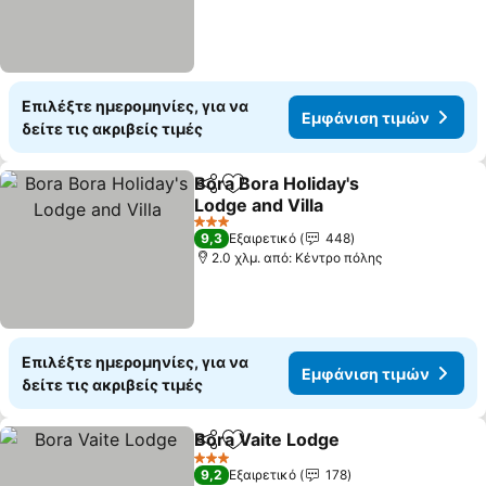
Επιλέξτε ημερομηνίες, για να
Εμφάνιση τιμών
δείτε τις ακριβείς τιμές
Bora Bora Holiday's
Κοινοποίηση
Προσθήκη στα αγαπημένα
Lodge and Villa
Εμφάνιση τιμών
3 Αστέρια
9,3
Εξαιρετικό
448
2.0 χλμ. από: Κέντρο πόλης
Επιλέξτε ημερομηνίες, για να
Εμφάνιση τιμών
δείτε τις ακριβείς τιμές
Bora Vaite Lodge
Κοινοποίηση
Προσθήκη στα αγαπημένα
Εμφάνιση
3 Αστέρια
9,2
Εξαιρετικό
178