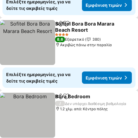
Επιλέξτε ημερομηνίες, για να
Εμφάνιση τιμών
δείτε τις ακριβείς τιμές
Sofitel Bora Bora Marara
Κοινοποίηση
Προσθήκη στα αγαπημένα
Beach Resort
Εμφάνιση τιμών
4 Αστέρια
8,6
Εξαιρετικό
380
Ακριβώς πάνω στην παραλία
Επιλέξτε ημερομηνίες, για να
Εμφάνιση τιμών
δείτε τις ακριβείς τιμές
Bora Bedroom
Κοινοποίηση
Προσθήκη στα αγαπημένα
Εμφάνιση τ
/
Δεν υπάρχει διαθέσιμη βαθμολογία
1.2 χλμ. από: Κέντρο πόλης