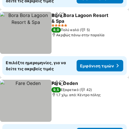
δείτε τις ακριβείς τιμές
Bora Bora Lagoon Resort
Κοινοποίηση
Προσθήκη στα αγαπημένα
& Spa
Εμφάνιση τιμών
5 Αστέρια
8,0
Πολύ καλό
5
Ακριβώς πάνω στην παραλία
Επιλέξτε ημερομηνίες, για να
Εμφάνιση τιμών
δείτε τις ακριβείς τιμές
Fare Oeden
Κοινοποίηση
Προσθήκη στα αγαπημένα
Εμφάνιση τιμ
9,5
Εξαιρετικό
42
1.7 χλμ. από: Κέντρο πόλης