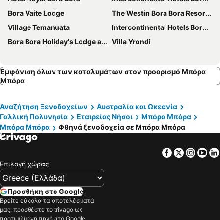
Bora Vaite Lodge
The Westin Bora Bora Resort & Spa
Village Temanuata
Intercontinental Hotels Bora Bora Le Moana Resort By Ihg
Bora Bora Holiday's Lodge and Villa
Villa Yrondi
Εμφάνιση όλων των καταλυμάτων στον προορισμό Μπόρα
Μπόρα
Αναζήτηση Ξενοδοχείων
Αυστραλία και Ωκεανία
Γαλλική Πολυνησία
Εταιρείας Νήσοι
Μπόρα Μπόρα
Μπόρα Μπόρα
Φθηνά ξενοδοχεία σε Μπόρα Μπόρα
Facebook
Twitter
Insta
Yo
Επιλογή χώρας
Προσθήκη στο Google
Βρείτε εύκολα τα αποτελέσματά
μας: προσθέστε το trivago ως
προτιμώμενη πηγή στο Google.