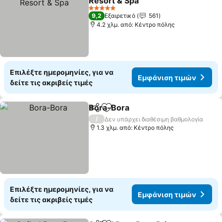
Resort & Spa
Εμφάνιση τιμών
5 Αστέρια
9,2
Εξαιρετικό
561
4.2 χλμ. από: Κέντρο πόλης
Επιλέξτε ημερομηνίες, για να
Εμφάνιση τιμών
δείτε τις ακριβείς τιμές
Bora-Bora
Κοινοποίηση
Προσθήκη στα αγαπημένα
Εμφάνιση τιμών
/
Δεν υπάρχει διαθέσιμη βαθμολογία
1.3 χλμ. από: Κέντρο πόλης
Επιλέξτε ημερομηνίες, για να
Εμφάνιση τιμών
δείτε τις ακριβείς τιμές