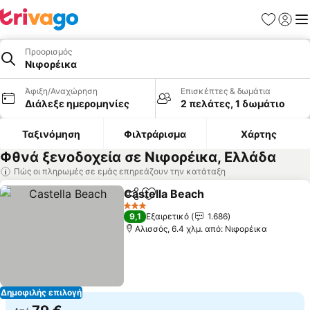
Αγαπημέν
Σύνδε
Με
Προορισμός
Νιφορέικα
Άφιξη/Αναχώρηση
Επισκέπτες & δωμάτια
Διάλεξε ημερομηνίες
2 πελάτες, 1 δωμάτιο
Ταξινόμηση
Φιλτράρισμα
Χάρτης
Φθνά ξενοδοχεία σε Νιφορέικα, Ελλάδα
Πώς οι πληρωμές σε εμάς επηρεάζουν την κατάταξη
Castella Beach
Κοινοποίηση
Προσθήκη στα αγαπημένα
3 Αστέρια
9,1
Εξαιρετικό
1.686
Αλισσός, 6.4 χλμ. από: Νιφορέικα
Δημοφιλής επιλογή