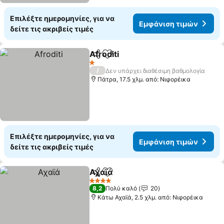
Επιλέξτε ημερομηνίες, για να
Εμφάνιση τιμών
δείτε τις ακριβείς τιμές
Afroditi
Κοινοποίηση
Προσθήκη στα αγαπημένα
1 Αστέρια
/
Δεν υπάρχει διαθέσιμη βαθμολογία
Πάτρα, 17.5 χλμ. από: Νιφορέικα
Επιλέξτε ημερομηνίες, για να
Εμφάνιση τιμών
δείτε τις ακριβείς τιμές
Αχαϊά
Κοινοποίηση
Προσθήκη στα αγαπημένα
4 Αστέρια
8,2
Πολύ καλό
20
Κάτω Αχαϊά, 2.5 χλμ. από: Νιφορέικα