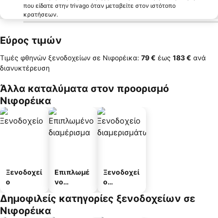
που είδατε στην trivago όταν μεταβείτε στον ιστότοπο
κρατήσεων.
Εύρος τιμών
Τιμές φθηνών ξενοδοχείων σε Νιφορέικα:
‎79 €
έως
‎183 €
ανά
διανυκτέρευση
Άλλα καταλύματα στον προορισμό
Νιφορέικα
Ξενοδοχεί
Επιπλωμέ
Ξενοδοχεί
ο
νο
ο
διαμέρισμ
διαμερισμ
Δημοφιλείς κατηγορίες ξενοδοχείων σε
α
άτων
Νιφορέικα