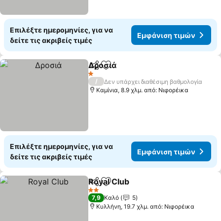
Επιλέξτε ημερομηνίες, για να
Εμφάνιση τιμών
δείτε τις ακριβείς τιμές
Δροσιά
Κοινοποίηση
Προσθήκη στα αγαπημένα
1 Αστέρια
/
Δεν υπάρχει διαθέσιμη βαθμολογία
Καμίνια, 8.9 χλμ. από: Νιφορέικα
Επιλέξτε ημερομηνίες, για να
Εμφάνιση τιμών
δείτε τις ακριβείς τιμές
Royal Club
Κοινοποίηση
Προσθήκη στα αγαπημένα
2 Αστέρια
7,9
Καλό
5
Κυλλήνη, 19.7 χλμ. από: Νιφορέικα