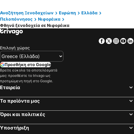
Αναζήτηση Ξενοδοχείων
Ευρώπη
Ελλάδα
Πελοπόννησος
Νιφορέικα
Φθηνά ξενοδοχεία σε Νιφορέικα
Facebook
Twitter
Insta
Yo
Επιλογή χώρας
Προσθήκη στο Google
Βρείτε εύκολα τα αποτελέσματά
μας: προσθέστε το trivago ως
προτιμώμενη πηγή στο Google.
Εταιρεία
Τα προϊόντα μας
Όροι και πολιτικές
Υποστήριξη