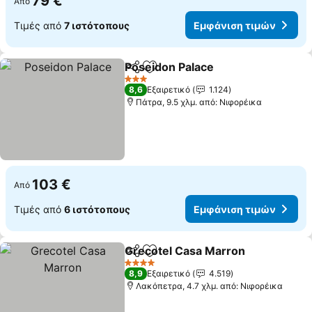
79 €
Από
Τιμές από
7 ιστότοπους
Εμφάνιση τιμών
Poseidon Palace
Κοινοποίηση
Προσθήκη στα αγαπημένα
3 Αστέρια
8,6
Εξαιρετικό
1.124
Πάτρα, 9.5 χλμ. από: Νιφορέικα
103 €
Από
Τιμές από
6 ιστότοπους
Εμφάνιση τιμών
Grecotel Casa Marron
Κοινοποίηση
Προσθήκη στα αγαπημένα
4 Αστέρια
8,9
Εξαιρετικό
4.519
Λακόπετρα, 4.7 χλμ. από: Νιφορέικα