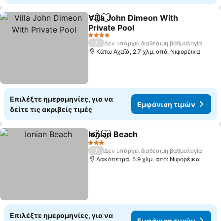
Villa John Dimeon With
Κοινοποίηση
Προσθήκη στα αγαπημένα
Private Pool
4 Αστέρια
/
Δεν υπάρχει διαθέσιμη βαθμολογία
Κάτω Αχαϊά, 2.7 χλμ. από: Νιφορέικα
Επιλέξτε ημερομηνίες, για να
Εμφάνιση τιμών
δείτε τις ακριβείς τιμές
Ionian Beach
Κοινοποίηση
Προσθήκη στα αγαπημένα
3 Αστέρια
/
Δεν υπάρχει διαθέσιμη βαθμολογία
Λακόπετρα, 5.9 χλμ. από: Νιφορέικα
Επιλέξτε ημερομηνίες, για να
Εμφάνιση τιμών