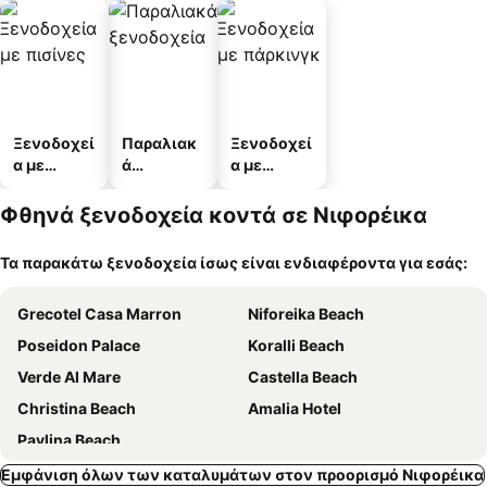
Ξενοδοχεί
Παραλιακ
Ξενοδοχεί
α με
ά
α με
πισίνες
ξενοδοχεί
πάρκινγκ
α
Φθηνά ξενοδοχεία κοντά σε Νιφορέικα
Τα παρακάτω ξενοδοχεία ίσως είναι ενδιαφέροντα για εσάς:
Grecotel Casa Marron
Niforeika Beach
Poseidon Palace
Koralli Beach
Verde Al Mare
Castella Beach
Christina Beach
Amalia Hotel
Pavlina Beach
Εμφάνιση όλων των καταλυμάτων στον προορισμό Νιφορέικα