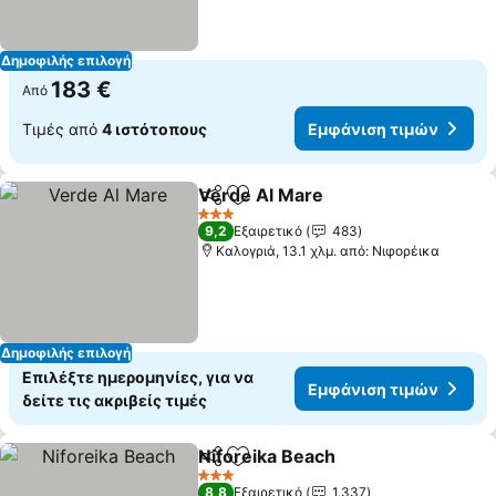
Δημοφιλής επιλογή
183 €
Από
Τιμές από
4 ιστότοπους
Εμφάνιση τιμών
Verde Al Mare
Κοινοποίηση
Προσθήκη στα αγαπημένα
3 Αστέρια
9,2
Εξαιρετικό
483
Καλογριά, 13.1 χλμ. από: Νιφορέικα
Δημοφιλής επιλογή
Επιλέξτε ημερομηνίες, για να
Εμφάνιση τιμών
δείτε τις ακριβείς τιμές
Niforeika Beach
Κοινοποίηση
Προσθήκη στα αγαπημένα
3 Αστέρια
8,8
Εξαιρετικό
1.337