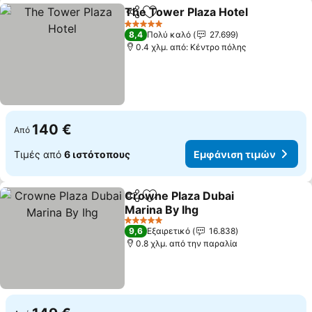
The Tower Plaza Hotel
Κοινοποίηση
Προσθήκη στα αγαπημένα
5 Αστέρια
8,4
Πολύ καλό
27.699
0.4 χλμ. από: Κέντρο πόλης
140 €
Από
Τιμές από
6 ιστότοπους
Εμφάνιση τιμών
Crowne Plaza Dubai
Κοινοποίηση
Προσθήκη στα αγαπημένα
Marina By Ihg
5 Αστέρια
9,6
Εξαιρετικό
16.838
0.8 χλμ. από την παραλία