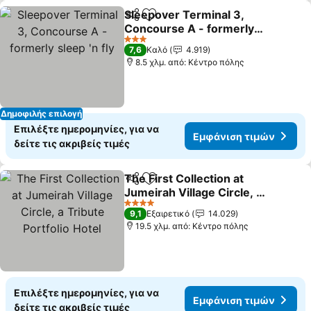
Sleepover Terminal 3,
Κοινοποίηση
Προσθήκη στα αγαπημένα
Concourse A - formerly
sleep 'n fly
3 Αστέρια
7,6
Καλό
4.919
8.5 χλμ. από: Κέντρο πόλης
Δημοφιλής επιλογή
Επιλέξτε ημερομηνίες, για να
Εμφάνιση τιμών
δείτε τις ακριβείς τιμές
The First Collection at
Κοινοποίηση
Προσθήκη στα αγαπημένα
Jumeirah Village Circle, a
Tribute Portfolio Hotel
4 Αστέρια
9,1
Εξαιρετικό
14.029
19.5 χλμ. από: Κέντρο πόλης
Επιλέξτε ημερομηνίες, για να
Εμφάνιση τιμών
δείτε τις ακριβείς τιμές