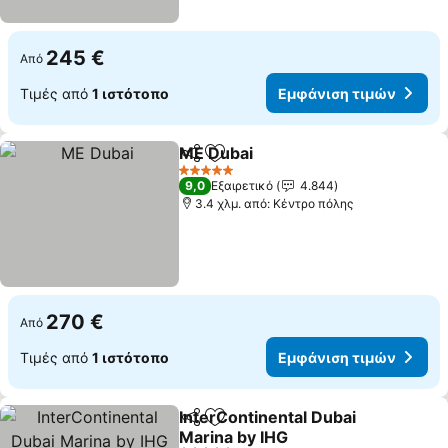
245 €
Από
Τιμές από
1 ιστότοπο
Εμφάνιση τιμών
ME Dubai
Κοινοποίηση
Προσθήκη στα αγαπημένα
5 Αστέρια
9,0
Εξαιρετικό
4.844
3.4 χλμ. από: Κέντρο πόλης
270 €
Από
Τιμές από
1 ιστότοπο
Εμφάνιση τιμών
InterContinental Dubai
Κοινοποίηση
Προσθήκη στα αγαπημένα
Marina by IHG