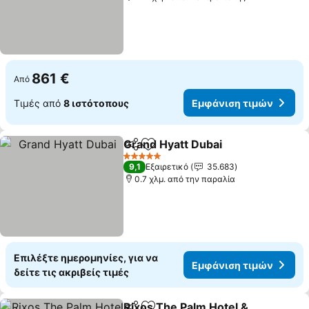
861 €
Από
Τιμές από
8 ιστότοπους
Εμφάνιση τιμών
Grand Hyatt Dubai
Κοινοποίηση
Προσθήκη στα αγαπημένα
5 Αστέρια
9,1
Εξαιρετικό
35.683
0.7 χλμ. από την παραλία
Επιλέξτε ημερομηνίες, για να
Εμφάνιση τιμών
δείτε τις ακριβείς τιμές
Rixos The Palm Hotel &