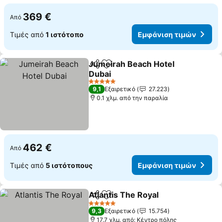
369 €
Από
Τιμές από
1 ιστότοπο
Εμφάνιση τιμών
Jumeirah Beach Hotel
Κοινοποίηση
Προσθήκη στα αγαπημένα
Dubai
5 Αστέρια
9,1
Εξαιρετικό
27.223
0.1 χλμ. από την παραλία
462 €
Από
Τιμές από
5 ιστότοπους
Εμφάνιση τιμών
Atlantis The Royal
Κοινοποίηση
Προσθήκη στα αγαπημένα
5 Αστέρια
9,3
Εξαιρετικό
15.754
17.7 χλμ. από: Κέντρο πόλης