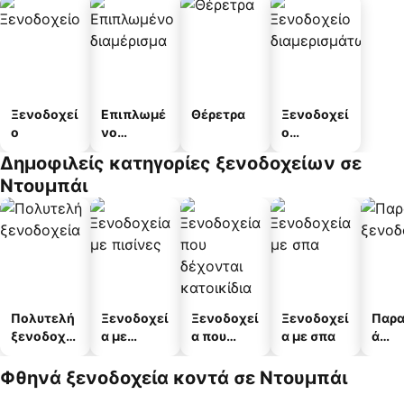
Ξενοδοχεί
Επιπλωμέ
Θέρετρα
Ξενοδοχεί
ο
νο
ο
διαμέρισμ
διαμερισμ
Δημοφιλείς κατηγορίες ξενοδοχείων σε
α
άτων
Ντουμπάι
Πολυτελή
Ξενοδοχεί
Ξενοδοχεί
Ξενοδοχεί
Παρα
ξενοδοχεί
α με
α που
α με σπα
ά
α
πισίνες
δέχονται
ξενο
κατοικίδι
α
Φθηνά ξενοδοχεία κοντά σε Ντουμπάι
α