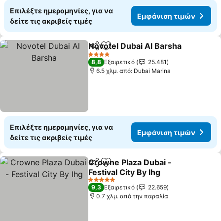
Επιλέξτε ημερομηνίες, για να
Εμφάνιση τιμών
δείτε τις ακριβείς τιμές
Novotel Dubai Al Barsha
Κοινοποίηση
Προσθήκη στα αγαπημένα
4 Αστέρια
8,8
Εξαιρετικό
25.481
6.5 χλμ. από: Dubai Marina
Επιλέξτε ημερομηνίες, για να
Εμφάνιση τιμών
δείτε τις ακριβείς τιμές
Crowne Plaza Dubai -
Κοινοποίηση
Προσθήκη στα αγαπημένα
Festival City By Ihg
5 Αστέρια
9,3
Εξαιρετικό
22.659
0.7 χλμ. από την παραλία