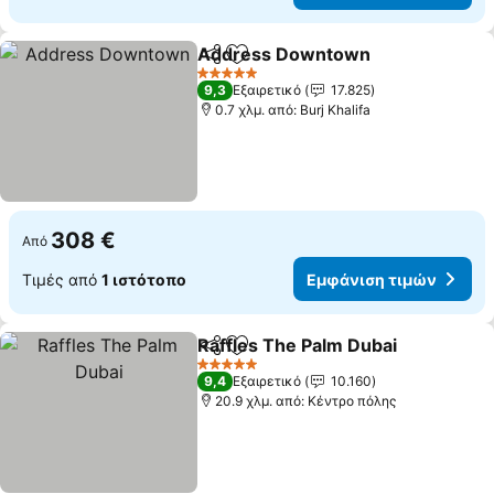
Address Downtown
Κοινοποίηση
Προσθήκη στα αγαπημένα
5 Αστέρια
9,3
Εξαιρετικό
17.825
0.7 χλμ. από: Burj Khalifa
308 €
Από
Τιμές από
1 ιστότοπο
Εμφάνιση τιμών
Raffles The Palm Dubai
Κοινοποίηση
Προσθήκη στα αγαπημένα
5 Αστέρια
9,4
Εξαιρετικό
10.160
20.9 χλμ. από: Κέντρο πόλης