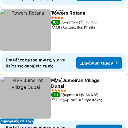
Towers Rotana
Κοινοποίηση
Προσθήκη στα αγαπημένα
4 Αστέρια
8,9
Εξαιρετικό
16.768
1.8 χλμ. από: Burj Khalifa
Επιλέξτε ημερομηνίες, για να
Εμφάνιση τιμών
δείτε τις ακριβείς τιμές
FIVE Jumeirah Village
Κοινοποίηση
Προσθήκη στα αγαπημένα
Dubai
5 Αστέρια
9,1
Εξαιρετικό
64.028
19.5 χλμ. από: Κέντρο πόλης
Δημοφιλής επιλογή
Επιλέξτε ημερομηνίες, για να