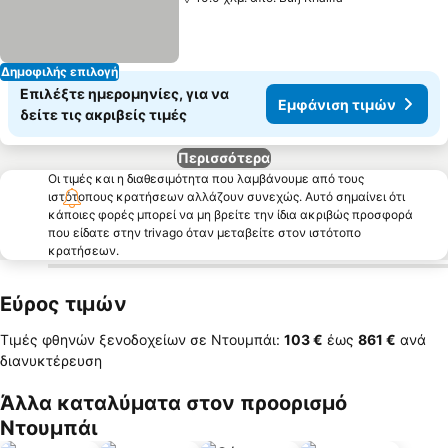
Δημοφιλής επιλογή
Επιλέξτε ημερομηνίες, για να
Εμφάνιση τιμών
δείτε τις ακριβείς τιμές
Περισσότερα
Οι τιμές και η διαθεσιμότητα που λαμβάνουμε από τους
ιστότοπους κρατήσεων αλλάζουν συνεχώς. Αυτό σημαίνει ότι
κάποιες φορές μπορεί να μη βρείτε την ίδια ακριβώς προσφορά
που είδατε στην trivago όταν μεταβείτε στον ιστότοπο
κρατήσεων.
Εύρος τιμών
Τιμές φθηνών ξενοδοχείων σε Ντουμπάι:
‎103 €
έως
‎861 €
ανά
διανυκτέρευση
Άλλα καταλύματα στον προορισμό
Ντουμπάι