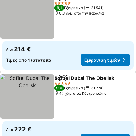
Κοινοποίηση
Προσθήκη στα αγαπημένα
5 Αστέρια
9,1
Εξαιρετικό
31.541
0.3 χλμ. από την παραλία
214 €
Από
Τιμές από
1 ιστότοπο
Εμφάνιση τιμών
Sofitel Dubai The Obelisk
Κοινοποίηση
Προσθήκη στα αγαπημένα
5 Αστέρια
9,6
Εξαιρετικό
31.274
4.1 χλμ. από: Κέντρο πόλης
222 €
Από