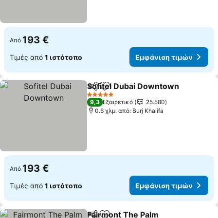
193 €
Από
Τιμές από
1 ιστότοπο
Εμφάνιση τιμών
Sofitel Dubai Downtown
Κοινοποίηση
Προσθήκη στα αγαπημένα
5 Αστέρια
9,3
Εξαιρετικό
25.580
0.6 χλμ. από: Burj Khalifa
193 €
Από
Τιμές από
1 ιστότοπο
Εμφάνιση τιμών
Fairmont The Palm