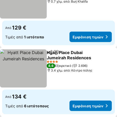
0.7 χλμ. από: Burj Khalifa
129 €
Από
Τιμές από
1 ιστότοπο
Εμφάνιση τιμών
Hyatt Place Dubai
Κοινοποίηση
Προσθήκη στα αγαπημένα
Jumeirah Residences
4 Αστέρια
8,6
Εξαιρετικό
2.696
3.4 χλμ. από: Κέντρο πόλης
134 €
Από
Τιμές από
6 ιστότοπους
Εμφάνιση τιμών