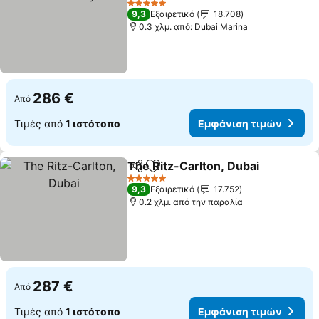
5 Αστέρια
9,3
Εξαιρετικό
18.708
0.3 χλμ. από: Dubai Marina
286 €
Από
Τιμές από
1 ιστότοπο
Εμφάνιση τιμών
The Ritz-Carlton, Dubai
Κοινοποίηση
Προσθήκη στα αγαπημένα
5 Αστέρια
9,3
Εξαιρετικό
17.752
0.2 χλμ. από την παραλία
287 €
Από
Τιμές από
1 ιστότοπο
Εμφάνιση τιμών