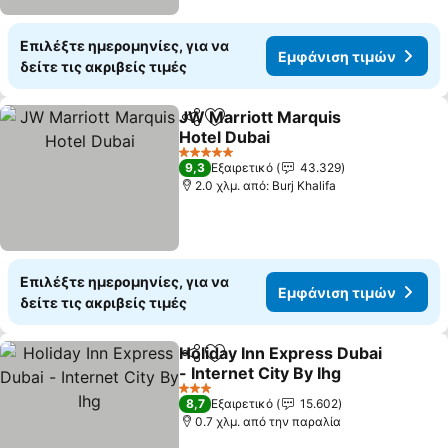
Επιλέξτε ημερομηνίες, για να
Εμφάνιση τιμών
δείτε τις ακριβείς τιμές
JW Marriott Marquis
Κοινοποίηση
Προσθήκη στα αγαπημένα
Hotel Dubai
5 Αστέρια
9,3
Εξαιρετικό
43.329
2.0 χλμ. από: Burj Khalifa
Επιλέξτε ημερομηνίες, για να
Εμφάνιση τιμών
δείτε τις ακριβείς τιμές
Holiday Inn Express Dubai
Κοινοποίηση
Προσθήκη στα αγαπημένα
- Internet City By Ihg
3 Αστέρια
8,7
Εξαιρετικό
15.602
0.7 χλμ. από την παραλία