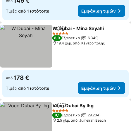
149 €
Από
Τιμές από
1 ιστότοπο
Εμφάνιση τιμών
W Dubai - Mina Seyahi
Κοινοποίηση
Προσθήκη στα αγαπημένα
5 Αστέρια
8,9
Εξαιρετικό
6.349
19.4 χλμ. από: Κέντρο πόλης
178 €
Από
Τιμές από
1 ιστότοπο
Εμφάνιση τιμών
Voco Dubai By Ihg
Κοινοποίηση
Προσθήκη στα αγαπημένα
5 Αστέρια
9,1
Εξαιρετικό
29.204
2.5 χλμ. από: Jumeirah Beach