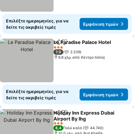
Επιλέξτε ημερομηνίες, για να
Εμφάνιση τιμών
δείτε τις ακριβείς τιμές
Le Paradise Palace Hotel
Κοινοποίηση
Προσθήκη στα αγαπημένα
3 Αστέρια
7,0
2.339
6.8 χλμ. από: Κέντρο πόλης
Επιλέξτε ημερομηνίες, για να
Εμφάνιση τιμών
δείτε τις ακριβείς τιμές
Holiday Inn Express Dubai
Κοινοποίηση
Προσθήκη στα αγαπημένα
Airport By Ihg
3 Αστέρια
8,4
Πολύ καλό
44.740
10.0 χλμ. από: Burj Khalifa