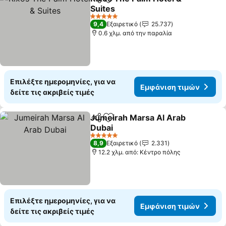
Κοινοποίηση
Προσθήκη στα αγαπημένα
Suites
5 Αστέρια
9,4
Εξαιρετικό
25.737
0.6 χλμ. από την παραλία
Επιλέξτε ημερομηνίες, για να
Εμφάνιση τιμών
δείτε τις ακριβείς τιμές
Jumeirah Marsa Al Arab
Κοινοποίηση
Προσθήκη στα αγαπημένα
Dubai
5 Αστέρια
8,9
Εξαιρετικό
2.331
12.2 χλμ. από: Κέντρο πόλης
Επιλέξτε ημερομηνίες, για να
Εμφάνιση τιμών
δείτε τις ακριβείς τιμές