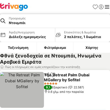
Αγαπημέν
Σύνδε
Με
Προορισμός
Ντουμπάι
Άφιξη/Αναχώρηση
Επισκέπτες & δωμάτια
Διάλεξε ημερομηνίες
2 πελάτες, 1 δωμάτιο
Ταξινόμηση
Φιλτράρισμα
Χάρτης
Φθνά ξενοδοχεία σε Ντουμπάι, Ηνωμένα
Αραβικά Εμιράτα
Πώς οι πληρωμές σε εμάς επηρεάζουν την κατάταξη
The Retreat Palm Dubai
Κοινοποίηση
Προσθήκη στα αγαπημένα
MGallery by Sofitel
5 Αστέρια
9,1
Εξαιρετικό
22.587
0.6 χλμ. από την παραλία