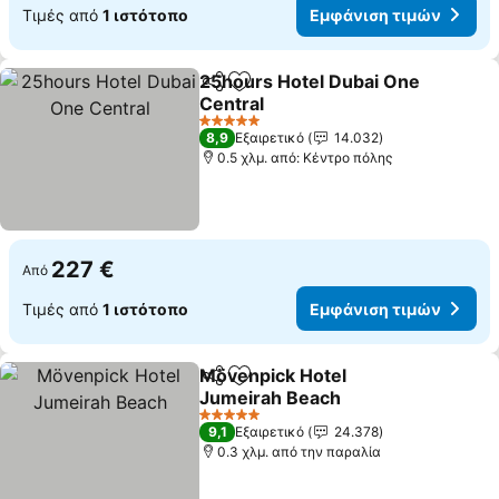
Τιμές από
1 ιστότοπο
Εμφάνιση τιμών
25hours Hotel Dubai One
Κοινοποίηση
Προσθήκη στα αγαπημένα
Central
5 Αστέρια
8,9
Εξαιρετικό
14.032
0.5 χλμ. από: Κέντρο πόλης
227 €
Από
Τιμές από
1 ιστότοπο
Εμφάνιση τιμών
Mövenpick Hotel
Κοινοποίηση
Προσθήκη στα αγαπημένα
Jumeirah Beach
5 Αστέρια
9,1
Εξαιρετικό
24.378
0.3 χλμ. από την παραλία