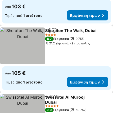
103 €
Από
Τιμές από
1 ιστότοπο
Εμφάνιση τιμών
Sheraton The Walk, Dubai
Κοινοποίηση
Προσθήκη στα αγαπημένα
4 Αστέρια
8,7
Εξαιρετικό
9.755
21.2 χλμ. από: Κέντρο πόλης
105 €
Από
Τιμές από
1 ιστότοπο
Εμφάνιση τιμών
Swissôtel Al Murooj
Κοινοποίηση
Προσθήκη στα αγαπημένα
Dubai
5 Αστέρια
9,0
Εξαιρετικό
50.752