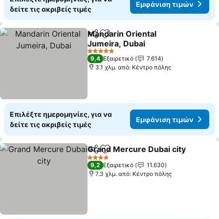
Εμφάνιση τιμών
δείτε τις ακριβείς τιμές
Mandarin Oriental
Κοινοποίηση
Προσθήκη στα αγαπημένα
Jumeira, Dubai
5 Αστέρια
9,4
Εξαιρετικό
7.614
3.1 χλμ. από: Κέντρο πόλης
Επιλέξτε ημερομηνίες, για να
Εμφάνιση τιμών
δείτε τις ακριβείς τιμές
Grand Mercure Dubai city
Κοινοποίηση
Προσθήκη στα αγαπημένα
4 Αστέρια
9,2
Εξαιρετικό
11.630
7.3 χλμ. από: Κέντρο πόλης