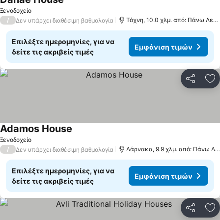
Ξενοδοχείο
/
Τόχνη, 10.0 χλμ. από: Πάνω Λεύκαρα
Δεν υπάρχει διαθέσιμη βαθμολογία
Επιλέξτε ημερομηνίες, για να
Εμφάνιση τιμών
δείτε τις ακριβείς τιμές
Κοινοποί
Πρ
Adamos House
Ξενοδοχείο
/
Λάρνακα, 9.9 χλμ. από: Πάνω Λεύκαρα
Δεν υπάρχει διαθέσιμη βαθμολογία
Επιλέξτε ημερομηνίες, για να
Εμφάνιση τιμών
δείτε τις ακριβείς τιμές
Κοινοποί
Πρ