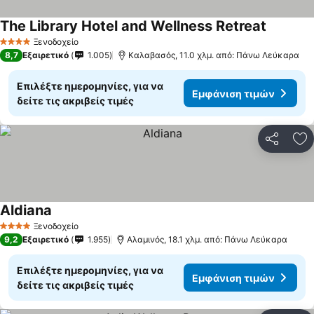
The Library Hotel and Wellness Retreat
Ξενοδοχείο
4 Αστέρια
8,7
Εξαιρετικό
1.005
Καλαβασός, 11.0 χλμ. από: Πάνω Λεύκαρα
Επιλέξτε ημερομηνίες, για να
Εμφάνιση τιμών
δείτε τις ακριβείς τιμές
Κοινοποί
Πρ
Aldiana
Ξενοδοχείο
4 Αστέρια
9,2
Εξαιρετικό
1.955
Αλαμινός, 18.1 χλμ. από: Πάνω Λεύκαρα
Επιλέξτε ημερομηνίες, για να
Εμφάνιση τιμών
δείτε τις ακριβείς τιμές