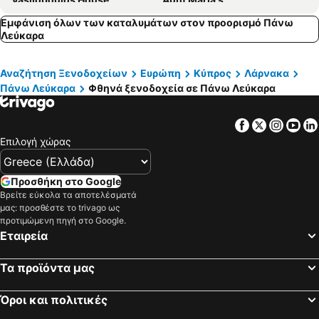
Lefkarama Village
To Konatzi tis Marikas tzai tou Yianni
Εμφάνιση όλων των καταλυμάτων στον προορισμό Πάνω
Λεύκαρα
Porfyrios Country House
Nιόβη Παραδοσιακές Βίλες
Eveleos Country House
Κονάτζι του Φλωκκά
Αναζήτηση Ξενοδοχείων
Ευρώπη
Κύπρος
Λάρνακα
Cottage Houses
Aldiana
Πάνω Λεύκαρα
Φθηνά ξενοδοχεία σε Πάνω Λεύκαρα
Facebook
Twitter
Insta
Yo
Επιλογή χώρας
Προσθήκη στο Google
Βρείτε εύκολα τα αποτελέσματά
μας: προσθέστε το trivago ως
προτιμώμενη πηγή στο Google.
Εταιρεία
Τα προϊόντα μας
Όροι και πολιτικές