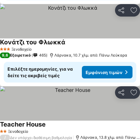
Κοινοποί
Πρ
Κονάτζι του Φλωκκά
Ξενοδοχείο
3 Αστέρια
9,6
Εξαιρετικό
465
Λάρνακα, 10.7 χλμ. από: Πάνω Λεύκαρα
Επιλέξτε ημερομηνίες, για να
Εμφάνιση τιμών
δείτε τις ακριβείς τιμές
Κοινοποί
Πρ
Teacher House
Ξενοδοχείο
2 Αστέρια
/
Λάρνακα, 13.8 χλμ. από: Πάνω Λεύκαρα
Δεν υπάρχει διαθέσιμη βαθμολογία