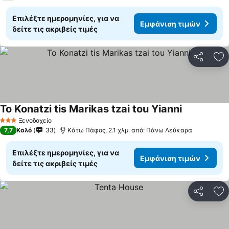
Επιλέξτε ημερομηνίες, για να
Εμφάνιση τιμών
δείτε τις ακριβείς τιμές
Κοινοποί
Πρ
To Konatzi tis Marikas tzai tou Yianni
Ξενοδοχείο
3 Αστέρια
7,7
Καλό
33
Κάτω Πάφος, 2.1 χλμ. από: Πάνω Λεύκαρα
Επιλέξτε ημερομηνίες, για να
Εμφάνιση τιμών
δείτε τις ακριβείς τιμές
Κοινοποί
Πρ