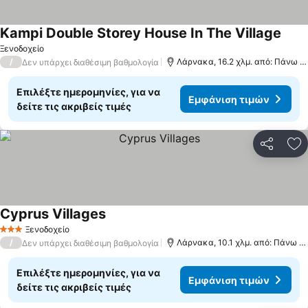
Kampi Double Storey House In The Village
Ξενοδοχείο
/
Λάρνακα, 16.2 χλμ. από: Πάνω Λεύκαρα
Δεν υπάρχει διαθέσιμη βαθμολογία
Επιλέξτε ημερομηνίες, για να
Εμφάνιση τιμών
δείτε τις ακριβείς τιμές
Κοινοποί
Πρ
Cyprus Villages
Ξενοδοχείο
3 Αστέρια
/
Λάρνακα, 10.1 χλμ. από: Πάνω Λεύκαρα
Δεν υπάρχει διαθέσιμη βαθμολογία
Επιλέξτε ημερομηνίες, για να
Εμφάνιση τιμών
δείτε τις ακριβείς τιμές