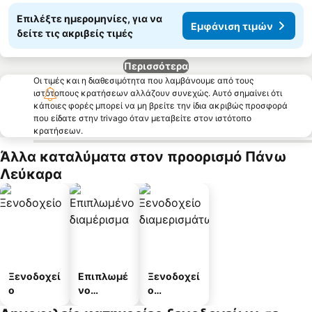
Επιλέξτε ημερομηνίες, για να
Εμφάνιση τιμών
δείτε τις ακριβείς τιμές
Περισσότερα
Οι τιμές και η διαθεσιμότητα που λαμβάνουμε από τους
ιστότοπους κρατήσεων αλλάζουν συνεχώς. Αυτό σημαίνει ότι
κάποιες φορές μπορεί να μη βρείτε την ίδια ακριβώς προσφορά
που είδατε στην trivago όταν μεταβείτε στον ιστότοπο
κρατήσεων.
Άλλα καταλύματα στον προορισμό Πάνω
Λεύκαρα
Ξενοδοχεί
Επιπλωμέ
Ξενοδοχεί
ο
νο
ο
διαμέρισμ
διαμερισμ