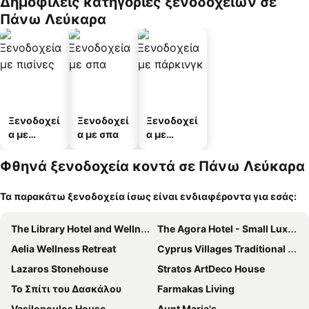
Δημοφιλείς κατηγορίες ξενοδοχείων σε
α
άτων
Πάνω Λεύκαρα
Ξενοδοχεί
Ξενοδοχεί
Ξενοδοχεί
α με
α με σπα
α με
πισίνες
πάρκινγκ
Φθηνά ξενοδοχεία κοντά σε Πάνω Λεύκαρα
Τα παρακάτω ξενοδοχεία ίσως είναι ενδιαφέροντα για εσάς:
The Library Hotel and Wellness Retreat
The Agora Hotel - Small Luxury Hotel of the World - Adults Only
Aelia Wellness Retreat
Cyprus Villages Traditional Houses
Lazaros Stonehouse
Stratos ArtDeco House
Το Σπίτι του Δασκάλου
Farmakas Living
Vasilopoulos House
Aunt Maria's