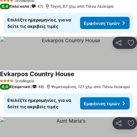
Ξενοδοχείο
4 Αστέρια
8,4
Πολύ καλό
47
Τόχνη, 8.7 χλμ. από: Πάνω Λεύκαρα
Επιλέξτε ημερομηνίες, για να
Εμφάνιση τιμών
δείτε τις ακριβείς τιμές
Κοινοποί
Πρ
Evkarpos Country House
Ξενοδοχείο
4 Αστέρια
9,0
Εξαιρετικό
48
Ψεματισμένος, 12.1 χλμ. από: Πάνω Λεύκαρα
Επιλέξτε ημερομηνίες, για να
Εμφάνιση τιμών
δείτε τις ακριβείς τιμές
Κοινοποί
Πρ