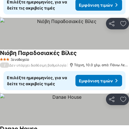
Επιλέξτε ημερομηνίες, για να
Εμφάνιση τιμών
δείτε τις ακριβείς τιμές
Κοινοποί
Πρ
Nιόβη Παραδοσιακές Βίλες
Ξενοδοχείο
3 Αστέρια
/
Τόχνη, 10.0 χλμ. από: Πάνω Λεύκαρα
Δεν υπάρχει διαθέσιμη βαθμολογία
Επιλέξτε ημερομηνίες, για να
Εμφάνιση τιμών
δείτε τις ακριβείς τιμές
Κοινοποί
Πρ
Danae House