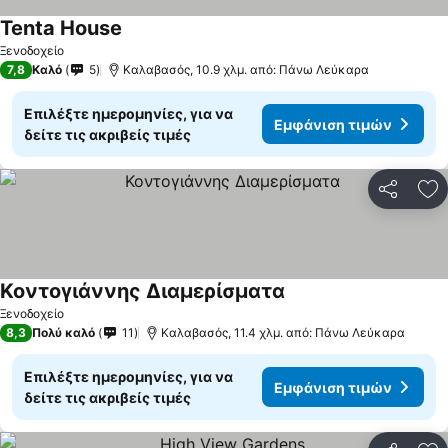
Tenta House
Ξενοδοχείο
7,8
Καλό
5
Καλαβασός, 10.9 χλμ. από: Πάνω Λεύκαρα
Επιλέξτε ημερομηνίες, για να
Εμφάνιση τιμών
δείτε τις ακριβείς τιμές
Κοινοποί
Πρ
Κοντογιάννης Διαμερίσματα
Ξενοδοχείο
8,3
Πολύ καλό
11
Καλαβασός, 11.4 χλμ. από: Πάνω Λεύκαρα
Επιλέξτε ημερομηνίες, για να
Εμφάνιση τιμών
δείτε τις ακριβείς τιμές