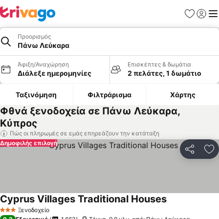
Αγαπημέν
Σύνδε
Με
Προορισμός
Πάνω Λεύκαρα
Άφιξη/Αναχώρηση
Επισκέπτες & δωμάτια
Διάλεξε ημερομηνίες
2 πελάτες, 1 δωμάτιο
Ταξινόμηση
Φιλτράρισμα
Χάρτης
Φθνά ξενοδοχεία σε Πάνω Λεύκαρα,
Κύπρος
Πώς οι πληρωμές σε εμάς επηρεάζουν την κατάταξη
Δημοφιλής επιλογή
Κοινοποί
Πρ
Cyprus Villages Traditional Houses
Ξενοδοχείο
3 Αστέρια