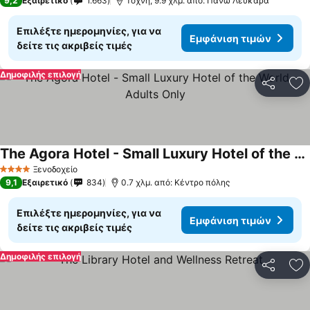
9,2
Εξαιρετικό
1.663
Τόχνη, 9.9 χλμ. από: Πάνω Λεύκαρα
Επιλέξτε ημερομηνίες, για να
Εμφάνιση τιμών
δείτε τις ακριβείς τιμές
Δημοφιλής επιλογή
Κοινοποί
Πρ
The Agora Hotel - Small Luxury Hotel of the World - Adults Only
Ξενοδοχείο
4 Αστέρια
9,1
Εξαιρετικό
834
0.7 χλμ. από: Κέντρο πόλης
Επιλέξτε ημερομηνίες, για να
Εμφάνιση τιμών
δείτε τις ακριβείς τιμές
Δημοφιλής επιλογή
Κοινοποί
Πρ