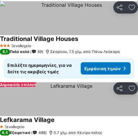
Κοινοποί
Πρ
Traditional Village Houses
Ξενοδοχείο
3 Αστέρια
8,1
Πολύ καλό
69
Σκαρίνου, 7.5 χλμ. από: Πάνω Λεύκαρα
Επιλέξτε ημερομηνίες, για να
Εμφάνιση τιμών
δείτε τις ακριβείς τιμές
Δημοφιλής επιλογή
Κοινοποί
Πρ
Lefkarama Village
Ξενοδοχείο
1 Αστέρια
8,5
Εξαιρετικό
488
0.7 χλμ. από: Κέντρο πόλης