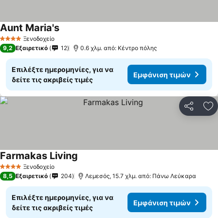
Aunt Maria's
Ξενοδοχείο
4 Αστέρια
9,2
Εξαιρετικό
12
0.6 χλμ. από: Κέντρο πόλης
Επιλέξτε ημερομηνίες, για να
Εμφάνιση τιμών
δείτε τις ακριβείς τιμές
Κοινοποί
Πρ
Farmakas Living
Ξενοδοχείο
4 Αστέρια
8,5
Εξαιρετικό
204
Λεμεσός, 15.7 χλμ. από: Πάνω Λεύκαρα
Επιλέξτε ημερομηνίες, για να
Εμφάνιση τιμών
δείτε τις ακριβείς τιμές