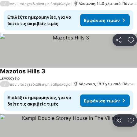
/
Αλαμινός, 14.0 χλμ. από: Πάνω Λεύκαρα
Δεν υπάρχει διαθέσιμη βαθμολογία
Επιλέξτε ημερομηνίες, για να
Εμφάνιση τιμών
δείτε τις ακριβείς τιμές
Κοινοποί
Πρ
Mazotos Hills 3
Ξενοδοχείο
/
Λάρνακα, 18.3 χλμ. από: Πάνω Λεύκαρα
Δεν υπάρχει διαθέσιμη βαθμολογία
Επιλέξτε ημερομηνίες, για να
Εμφάνιση τιμών
δείτε τις ακριβείς τιμές
Κοινοποί
Πρ