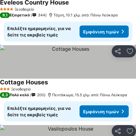
Eveleos Country House
Ξενοδοχείο
4 Αστέρια
9,1
Εξαιρετικό
344
Τόχνη, 10.1 χλμ. από: Πάνω Λεύκαρα
Επιλέξτε ημερομηνίες, για να
Εμφάνιση τιμών
δείτε τις ακριβείς τιμές
Κοινοποί
Πρ
Cottage Houses
Ξενοδοχείο
3 Αστέρια
8,3
Πολύ καλό
200
Πεντάκωμο, 15.5 χλμ. από: Πάνω Λεύκαρα
Επιλέξτε ημερομηνίες, για να
Εμφάνιση τιμών
δείτε τις ακριβείς τιμές
Κοινοποί
Πρ