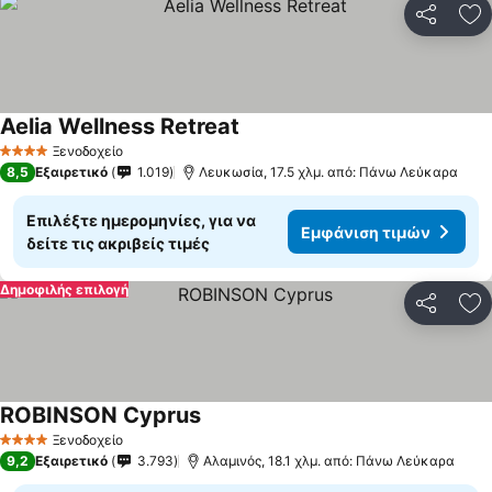
Κοινοποί
Πρ
Aelia Wellness Retreat
Ξενοδοχείο
4 Αστέρια
8,5
Εξαιρετικό
1.019
Λευκωσία, 17.5 χλμ. από: Πάνω Λεύκαρα
Επιλέξτε ημερομηνίες, για να
Εμφάνιση τιμών
δείτε τις ακριβείς τιμές
Δημοφιλής επιλογή
Κοινοποί
Πρ
ROBINSON Cyprus
Ξενοδοχείο
4 Αστέρια
9,2
Εξαιρετικό
3.793
Αλαμινός, 18.1 χλμ. από: Πάνω Λεύκαρα