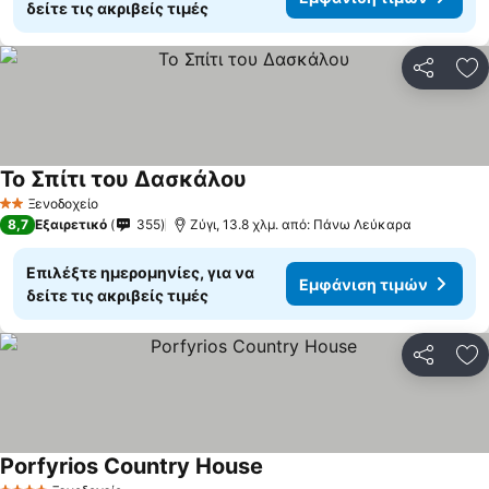
δείτε τις ακριβείς τιμές
Κοινοποί
Πρ
Το Σπίτι του Δασκάλου
Ξενοδοχείο
2 Αστέρια
8,7
Εξαιρετικό
355
Ζύγι, 13.8 χλμ. από: Πάνω Λεύκαρα
Επιλέξτε ημερομηνίες, για να
Εμφάνιση τιμών
δείτε τις ακριβείς τιμές
Κοινοποί
Πρ
Porfyrios Country House