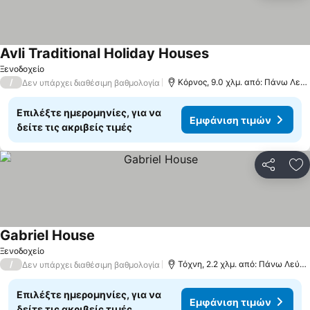
Avli Traditional Holiday Houses
Ξενοδοχείο
/
Κόρνος, 9.0 χλμ. από: Πάνω Λεύκαρα
Δεν υπάρχει διαθέσιμη βαθμολογία
Επιλέξτε ημερομηνίες, για να
Εμφάνιση τιμών
δείτε τις ακριβείς τιμές
Κοινοποί
Πρ
Gabriel House
Ξενοδοχείο
/
Τόχνη, 2.2 χλμ. από: Πάνω Λεύκαρα
Δεν υπάρχει διαθέσιμη βαθμολογία
Επιλέξτε ημερομηνίες, για να
Εμφάνιση τιμών
δείτε τις ακριβείς τιμές