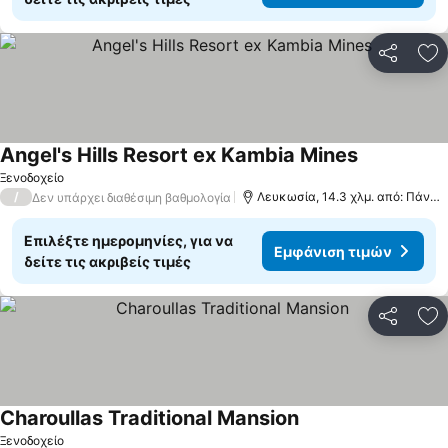
Κοινοποί
Πρ
Angel's Hills Resort ex Kambia Mines
Ξενοδοχείο
/
Λευκωσία, 14.3 χλμ. από: Πάνω Λεύκαρα
Δεν υπάρχει διαθέσιμη βαθμολογία
Επιλέξτε ημερομηνίες, για να
Εμφάνιση τιμών
δείτε τις ακριβείς τιμές
Κοινοποί
Πρ
Charoullas Traditional Mansion
Ξενοδοχείο