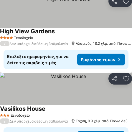
Κοινοποί
Πρ
High View Gardens
Ξενοδοχείο
4 Αστέρια
/
Αλαμινός, 18.2 χλμ. από: Πάνω Λεύκαρα
Δεν υπάρχει διαθέσιμη βαθμολογία
Επιλέξτε ημερομηνίες, για να
Εμφάνιση τιμών
δείτε τις ακριβείς τιμές
Κοινοποί
Πρ
Vasilikos House
Ξενοδοχείο
3 Αστέρια
/
Τόχνη, 9.9 χλμ. από: Πάνω Λεύκαρα
Δεν υπάρχει διαθέσιμη βαθμολογία