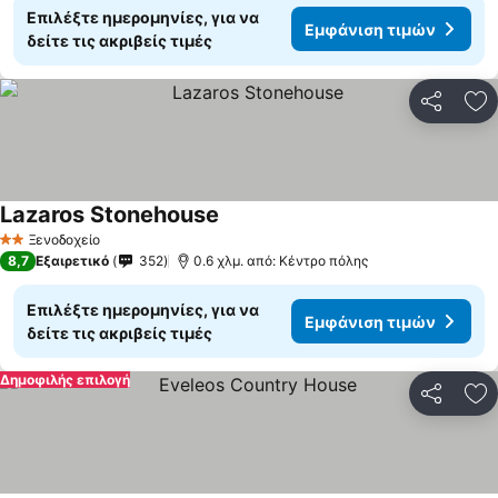
Επιλέξτε ημερομηνίες, για να
Εμφάνιση τιμών
δείτε τις ακριβείς τιμές
Κοινοποί
Πρ
Lazaros Stonehouse
Ξενοδοχείο
2 Αστέρια
8,7
Εξαιρετικό
352
0.6 χλμ. από: Κέντρο πόλης
Επιλέξτε ημερομηνίες, για να
Εμφάνιση τιμών
δείτε τις ακριβείς τιμές
Δημοφιλής επιλογή
Κοινοποί
Πρ