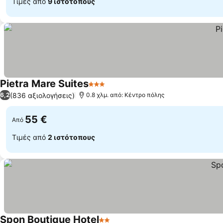
Τιμές από
9 ιστότοπους
Pietra Mare Suites
3 Αστέρια
(836 αξιολογήσεις)
6,2
0.8 χλμ. από: Κέντρο πόλης
55 €
Από
Τιμές από
2 ιστότοπους
Spon Boutique Hotel