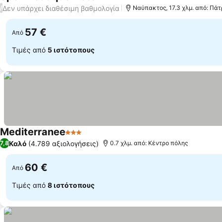
2 Αστέρια
Δεν υπάρχει διαθέσιμη βαθμολογία
/
Ναύπακτος, 17.3 χλμ. από: Πά
57 €
Από
Τιμές από
5 ιστότοπους
Mediterranee
3 Αστέρια
Καλό
(4.789 αξιολογήσεις)
7,8
0.7 χλμ. από: Κέντρο πόλης
60 €
Από
Τιμές από
8 ιστότοπους