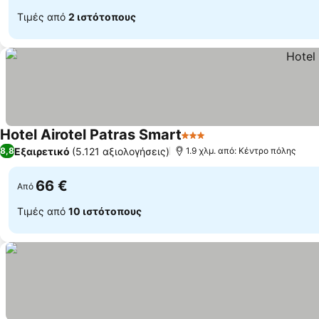
Τιμές από
2 ιστότοπους
Hotel Airotel Patras Smart
3 Αστέρια
Εξαιρετικό
(5.121 αξιολογήσεις)
8,8
1.9 χλμ. από: Κέντρο πόλης
66 €
Από
Τιμές από
10 ιστότοπους