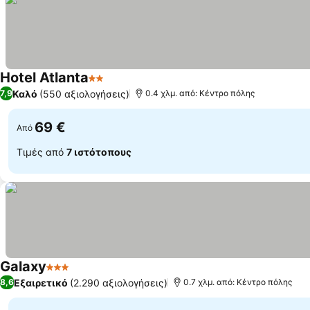
Hotel Atlanta
2 Αστέρια
Καλό
(550 αξιολογήσεις)
7,9
0.4 χλμ. από: Κέντρο πόλης
69 €
Από
Τιμές από
7 ιστότοπους
Galaxy
3 Αστέρια
Εξαιρετικό
(2.290 αξιολογήσεις)
8,6
0.7 χλμ. από: Κέντρο πόλης