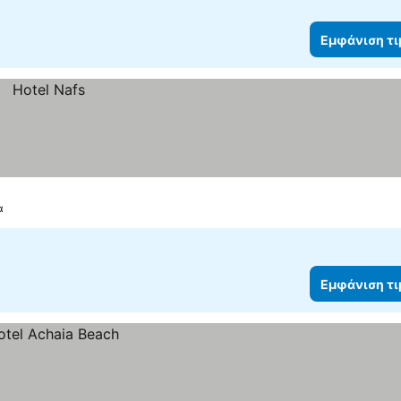
Εμφάνιση τ
α
Εμφάνιση τ