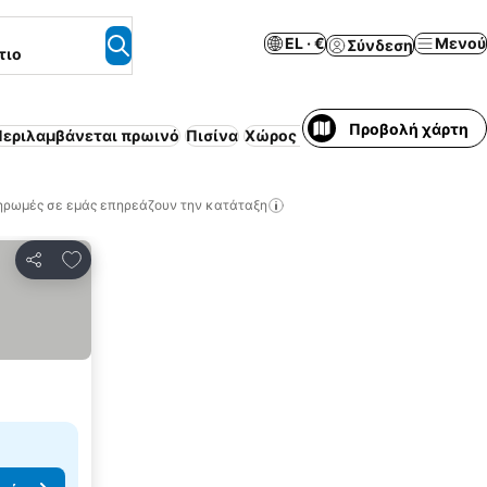
EL · €
Μενού
Σύνδεση
τιο
Προβολή χάρτη
Περιλαμβάνεται πρωινό
Πισίνα
Χώρος στάθμευσης
All inclusiv
ηρωμές σε εμάς επηρεάζουν την κατάταξη
Προσθήκη στα αγαπημένα
Κοινοποίηση