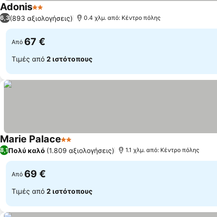
Adonis
2 Αστέρια
(893 αξιολογήσεις)
6,3
0.4 χλμ. από: Κέντρο πόλης
67 €
Από
Τιμές από
2 ιστότοπους
Marie Palace
2 Αστέρια
Πολύ καλό
(1.809 αξιολογήσεις)
8,1
1.1 χλμ. από: Κέντρο πόλης
69 €
Από
Τιμές από
2 ιστότοπους