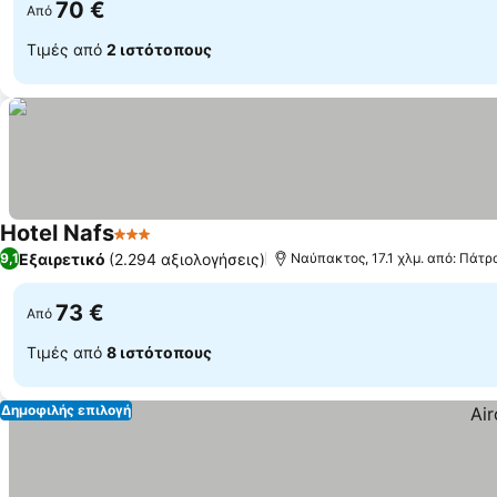
70 €
Από
Τιμές από
2 ιστότοπους
Hotel Nafs
3 Αστέρια
Εξαιρετικό
(2.294 αξιολογήσεις)
9,1
Ναύπακτος, 17.1 χλμ. από: Πάτρ
73 €
Από
Τιμές από
8 ιστότοπους
Δημοφιλής επιλογή