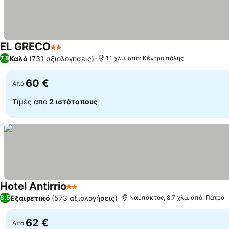
EL GRECO
2 Αστέρια
Καλό
(731 αξιολογήσεις)
7,8
1.1 χλμ. από: Κέντρο πόλης
60 €
Από
Τιμές από
2 ιστότοπους
Hotel Antirrio
2 Αστέρια
Εξαιρετικό
(573 αξιολογήσεις)
8,5
Ναύπακτος, 8.7 χλμ. από: Πάτρα
62 €
Από