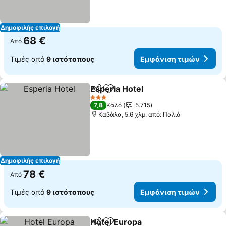
Δημοφιλής επιλογή
68 €
Από
Τιμές από
9 ιστότοπους
Εμφάνιση τιμών
Esperia Hotel
Κοινοποίηση
Προσθήκη στα αγαπημένα
3 Αστέρια
7,8
Καλό
5.715
Καβάλα, 5.6 χλμ. από: Παλιό
Δημοφιλής επιλογή
78 €
Από
Τιμές από
9 ιστότοπους
Εμφάνιση τιμών
Hotel Europa