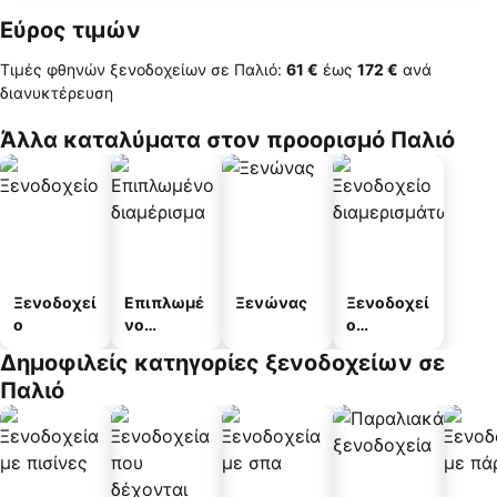
Εύρος τιμών
Τιμές φθηνών ξενοδοχείων σε Παλιό:
‎61 €
έως
‎172 €
ανά
διανυκτέρευση
Άλλα καταλύματα στον προορισμό Παλιό
Ξενοδοχεί
Επιπλωμέ
Ξενώνας
Ξενοδοχεί
ο
νο
ο
διαμέρισμ
διαμερισμ
Δημοφιλείς κατηγορίες ξενοδοχείων σε
α
άτων
Παλιό