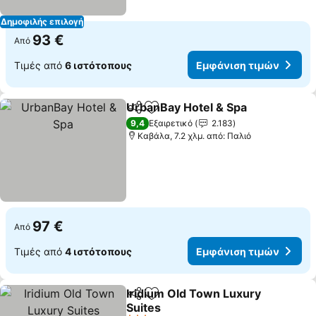
Δημοφιλής επιλογή
93 €
Από
Τιμές από
6 ιστότοπους
Εμφάνιση τιμών
UrbanBay Hotel & Spa
Κοινοποίηση
Προσθήκη στα αγαπημένα
9,4
Εξαιρετικό
2.183
Καβάλα, 7.2 χλμ. από: Παλιό
97 €
Από
Τιμές από
4 ιστότοπους
Εμφάνιση τιμών
Iridium Old Town Luxury
Κοινοποίηση
Προσθήκη στα αγαπημένα
Suites