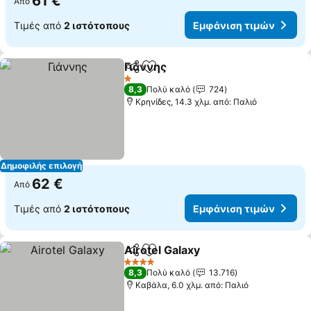
61 €
Από
Τιμές από
2 ιστότοπους
Εμφάνιση τιμών
Γιάννης
Κοινοποίηση
Προσθήκη στα αγαπημένα
1 Αστέρια
8,3
Πολύ καλό
724
Κρηνίδες, 14.3 χλμ. από: Παλιό
Δημοφιλής επιλογή
62 €
Από
Τιμές από
2 ιστότοπους
Εμφάνιση τιμών
Airotel Galaxy
Κοινοποίηση
Προσθήκη στα αγαπημένα
4 Αστέρια
8,3
Πολύ καλό
13.716
Καβάλα, 6.0 χλμ. από: Παλιό