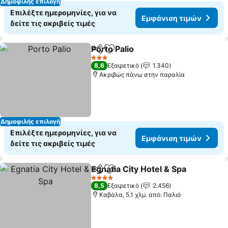
Δημοφιλής επιλογή
Επιλέξτε ημερομηνίες, για να
Εμφάνιση τιμών
δείτε τις ακριβείς τιμές
Porto Palio
Κοινοποίηση
Προσθήκη στα αγαπημένα
3 Αστέρια
8,6
Εξαιρετικό
1.340
Ακριβώς πάνω στην παραλία
Δημοφιλής επιλογή
Επιλέξτε ημερομηνίες, για να
Εμφάνιση τιμών
δείτε τις ακριβείς τιμές
Egnatia City Hotel & Spa
Κοινοποίηση
Προσθήκη στα αγαπημένα
4 Αστέρια
8,5
Εξαιρετικό
2.456
Καβάλα, 5.1 χλμ. από: Παλιό