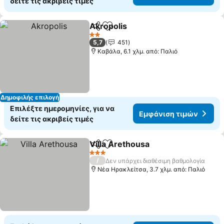
δείτε τις ακριβείς τιμές
Akropolis
Κοινοποίηση
Προσθήκη στα αγαπημένα
2 Αστέρια
5,7
451
Καβάλα, 6.1 χλμ. από: Παλιό
Δημοφιλής επιλογή
Επιλέξτε ημερομηνίες, για να
Εμφάνιση τιμών
δείτε τις ακριβείς τιμές
Villa Arethousa
Κοινοποίηση
Προσθήκη στα αγαπημένα
3 Αστέρια
/
Δεν υπάρχει διαθέσιμη βαθμολογία
Νέα Ηρακλείτσα, 3.7 χλμ. από: Παλιό