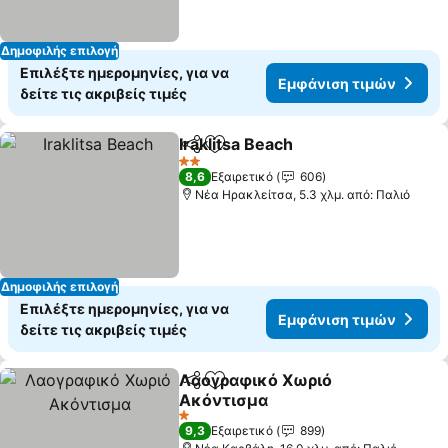
Δημοφιλής επιλογή
Επιλέξτε ημερομηνίες, για να
Εμφάνιση τιμών
δείτε τις ακριβείς τιμές
Iraklitsa Beach
Κοινοποίηση
Προσθήκη στα αγαπημένα
2 Αστέρια
8,6
Εξαιρετικό
606
Νέα Ηρακλείτσα, 5.3 χλμ. από: Παλιό
Δημοφιλής επιλογή
Επιλέξτε ημερομηνίες, για να
Εμφάνιση τιμών
δείτε τις ακριβείς τιμές
Λαογραφικό Χωριό
Κοινοποίηση
Προσθήκη στα αγαπημένα
Ακόντισμα
1 Αστέρια
9,3
Εξαιρετικό
899