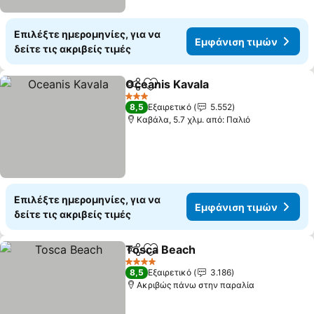
Επιλέξτε ημερομηνίες, για να
Εμφάνιση τιμών
δείτε τις ακριβείς τιμές
Oceanis Kavala
Κοινοποίηση
Προσθήκη στα αγαπημένα
3 Αστέρια
8,5
Εξαιρετικό
5.552
Καβάλα, 5.7 χλμ. από: Παλιό
Επιλέξτε ημερομηνίες, για να
Εμφάνιση τιμών
δείτε τις ακριβείς τιμές
Tosca Beach
Κοινοποίηση
Προσθήκη στα αγαπημένα
4 Αστέρια
8,5
Εξαιρετικό
3.186
Ακριβώς πάνω στην παραλία