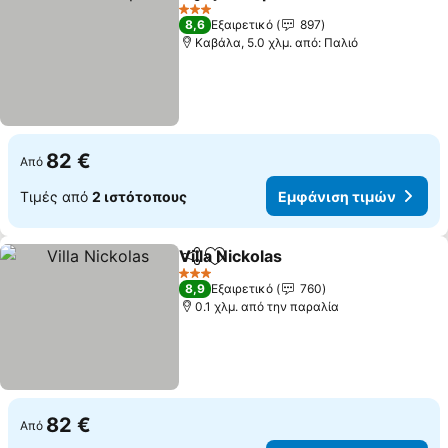
Κοινοποίηση
Προσθήκη στα αγαπημένα
3 Αστέρια
8,6
Εξαιρετικό
897
Καβάλα, 5.0 χλμ. από: Παλιό
82 €
Από
Τιμές από
2 ιστότοπους
Εμφάνιση τιμών
Villa Nickolas
Κοινοποίηση
Προσθήκη στα αγαπημένα
3 Αστέρια
8,9
Εξαιρετικό
760
0.1 χλμ. από την παραλία
82 €
Από