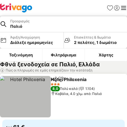
Αγαπημέν
Σύνδε
Με
Προορισμός
Παλιό
Άφιξη/Αναχώρηση
Επισκέπτες & δωμάτια
Διάλεξε ημερομηνίες
2 πελάτες, 1 δωμάτιο
Ταξινόμηση
Φιλτράρισμα
Χάρτης
Φθνά ξενοδοχεία σε Παλιό, Ελλάδα
Πώς οι πληρωμές σε εμάς επηρεάζουν την κατάταξη
Hotel Philoxenia
Κοινοποίηση
Προσθήκη στα αγαπημένα
3 Αστέρια
8,0
Πολύ καλό
1.104
Καβάλα, 4.0 χλμ. από: Παλιό