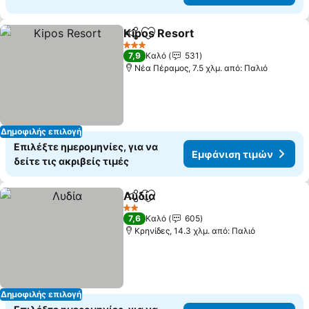
Kipos Resort
Κοινοποίηση
Προσθήκη στα αγαπημένα
3 Αστέρια
7,9
Καλό
531
Νέα Πέραμος, 7.5 χλμ. από: Παλιό
Δημοφιλής επιλογή
Επιλέξτε ημερομηνίες, για να
Εμφάνιση τιμών
δείτε τις ακριβείς τιμές
Λυδία
Κοινοποίηση
Προσθήκη στα αγαπημένα
2 Αστέρια
7,6
Καλό
605
Κρηνίδες, 14.3 χλμ. από: Παλιό
Δημοφιλής επιλογή