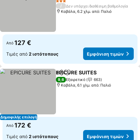
3 Αστέρια
/
Δεν υπάρχει διαθέσιμη βαθμολογία
Καβάλα, 6.2 χλμ. από: Παλιό
127 €
Από
Τιμές από
2 ιστότοπους
Εμφάνιση τιμών
EPICURE SUITES
Κοινοποίηση
Προσθήκη στα αγαπημένα
9,6
Εξαιρετικό
663
Καβάλα, 6.1 χλμ. από: Παλιό
Δημοφιλής επιλογή
172 €
Από
Τιμές από
2 ιστότοπους
Εμφάνιση τιμών