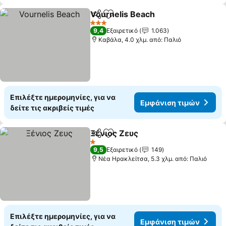
Vournelis Beach
Κοινοποίηση
Προσθήκη στα αγαπημένα
3 Αστέρια
9,4
Εξαιρετικό
1.063
Καβάλα, 4.0 χλμ. από: Παλιό
Επιλέξτε ημερομηνίες, για να
Εμφάνιση τιμών
δείτε τις ακριβείς τιμές
Ξένιος Ζευς
Κοινοποίηση
Προσθήκη στα αγαπημένα
1 Αστέρια
9,5
Εξαιρετικό
149
Νέα Ηρακλείτσα, 5.3 χλμ. από: Παλιό
Επιλέξτε ημερομηνίες, για να
Εμφάνιση τιμών