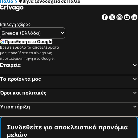
Παλιό
Φθηνά ξενοδοχεία σε Παλιό
Tosca Beach
Villa Mediterrane Hotel
Villa Nickolas
EPICURE SUITES
Facebook
Twitter
Insta
Yo
Φιλίππειο
The Anthemion House
Επιλογή χώρας
Bellevue Homes
Hotel Paralia
Προσθήκη στο Google
Maria Studio
Λαογραφικό Χωριό Ακόντισμα
Βρείτε εύκολα τα αποτελέσματά
Vournelis Beach
White Paradise
μας: προσθέστε το trivago ως
προτιμώμενη πηγή στο Google.
Villa Arethousa
Nefeli
Εταιρεία
Iridium Old Town Luxury Suites
La Brise Luxury Suites
Τα προϊόντα μας
Όροι και πολιτικές
Υποστήριξη
Συνδεθείτε για αποκλειστικά προνόμια
μελών