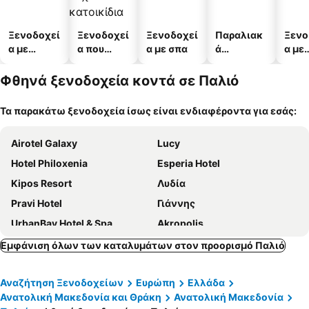
Ξενοδοχεί
Ξενοδοχεί
Ξενοδοχεί
Παραλιακ
Ξενο
α με
α που
α με σπα
ά
α με
πισίνες
δέχονται
ξενοδοχεί
πάρκ
κατοικίδι
α
Φθηνά ξενοδοχεία κοντά σε Παλιό
α
Τα παρακάτω ξενοδοχεία ίσως είναι ενδιαφέροντα για εσάς:
Airotel Galaxy
Lucy
Hotel Philoxenia
Esperia Hotel
Kipos Resort
Λυδία
Pravi Hotel
Γιάννης
UrbanBay Hotel & Spa
Akropolis
Hotel Europa
Oceanis Kavala
Εμφάνιση όλων των καταλυμάτων στον προορισμό Παλιό
Egnatia City Hotel & Spa
Iraklitsa Beach
Αναζήτηση Ξενοδοχείων
Ευρώπη
Ελλάδα
Akti Hotel Kavala
Senso Suites
Ανατολική Μακεδονία και Θράκη
Ανατολική Μακεδονία
Plage Hotel
Porto Palio