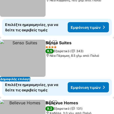
Νέα Καρβάλη, 16.0 χλμ. από: Παλιό
Επιλέξτε ημερομηνίες, για να
Εμφάνιση τιμών
δείτε τις ακριβείς τιμές
Senso Suites
Κοινοποίηση
Προσθήκη στα αγαπημένα
4 Αστέρια
9,5
Εξαιρετικό
343
Νέα Πέραμος, 8.5 χλμ. από: Παλιό
Δημοφιλής επιλογή
Επιλέξτε ημερομηνίες, για να
Εμφάνιση τιμών
δείτε τις ακριβείς τιμές
Bellevue Homes
Κοινοποίηση
Προσθήκη στα αγαπημένα
9,2
Εξαιρετικό
131
Καβάλα, 3.0 χλμ. από: Παλιό