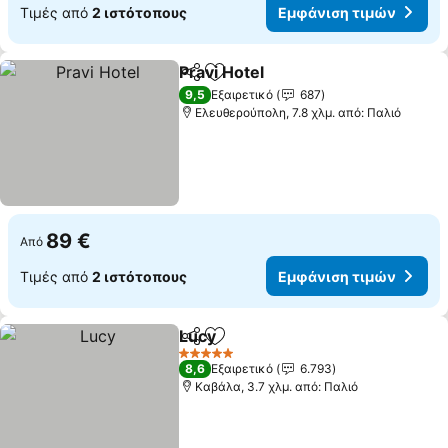
Τιμές από
2 ιστότοπους
Εμφάνιση τιμών
Pravi Hotel
Κοινοποίηση
Προσθήκη στα αγαπημένα
9,5
Εξαιρετικό
687
Ελευθερούπολη, 7.8 χλμ. από: Παλιό
89 €
Από
Τιμές από
2 ιστότοπους
Εμφάνιση τιμών
Lucy
Κοινοποίηση
Προσθήκη στα αγαπημένα
5 Αστέρια
8,6
Εξαιρετικό
6.793
Καβάλα, 3.7 χλμ. από: Παλιό