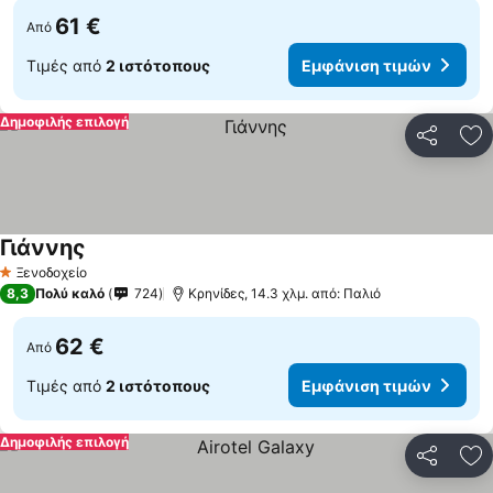
61 €
Από
Τιμές από
2 ιστότοπους
Εμφάνιση τιμών
Δημοφιλής επιλογή
Κοινοποί
Πρ
Γιάννης
Ξενοδοχείο
1 Αστέρια
8,3
Πολύ καλό
724
Κρηνίδες, 14.3 χλμ. από: Παλιό
62 €
Από
Τιμές από
2 ιστότοπους
Εμφάνιση τιμών
Δημοφιλής επιλογή
Κοινοποί
Πρ