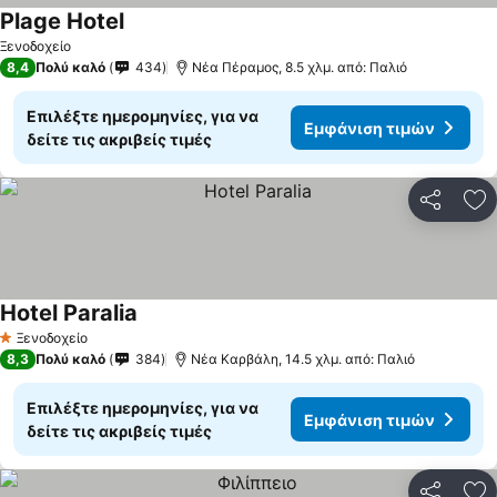
Plage Hotel
Ξενοδοχείο
8,4
Πολύ καλό
434
Νέα Πέραμος, 8.5 χλμ. από: Παλιό
Επιλέξτε ημερομηνίες, για να
Εμφάνιση τιμών
δείτε τις ακριβείς τιμές
Κοινοποί
Πρ
Hotel Paralia
Ξενοδοχείο
1 Αστέρια
8,3
Πολύ καλό
384
Νέα Καρβάλη, 14.5 χλμ. από: Παλιό
Επιλέξτε ημερομηνίες, για να
Εμφάνιση τιμών
δείτε τις ακριβείς τιμές