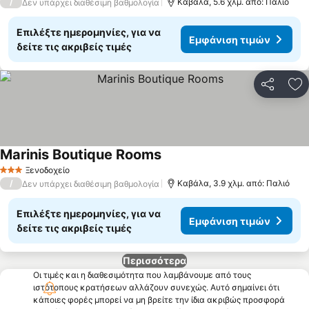
/
Καβάλα, 5.6 χλμ. από: Παλιό
Δεν υπάρχει διαθέσιμη βαθμολογία
Επιλέξτε ημερομηνίες, για να
Εμφάνιση τιμών
δείτε τις ακριβείς τιμές
Κοινοποί
Πρ
Marinis Boutique Rooms
Ξενοδοχείο
3 Αστέρια
/
Καβάλα, 3.9 χλμ. από: Παλιό
Δεν υπάρχει διαθέσιμη βαθμολογία
Επιλέξτε ημερομηνίες, για να
Εμφάνιση τιμών
δείτε τις ακριβείς τιμές
Περισσότερα
Οι τιμές και η διαθεσιμότητα που λαμβάνουμε από τους
ιστότοπους κρατήσεων αλλάζουν συνεχώς. Αυτό σημαίνει ότι
κάποιες φορές μπορεί να μη βρείτε την ίδια ακριβώς προσφορά