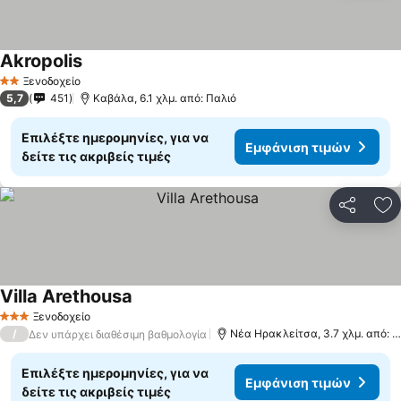
Akropolis
Ξενοδοχείο
2 Αστέρια
5,7
451
Καβάλα, 6.1 χλμ. από: Παλιό
Επιλέξτε ημερομηνίες, για να
Εμφάνιση τιμών
δείτε τις ακριβείς τιμές
Κοινοποί
Πρ
Villa Arethousa
Ξενοδοχείο
3 Αστέρια
/
Νέα Ηρακλείτσα, 3.7 χλμ. από: Παλιό
Δεν υπάρχει διαθέσιμη βαθμολογία
Επιλέξτε ημερομηνίες, για να
Εμφάνιση τιμών
δείτε τις ακριβείς τιμές