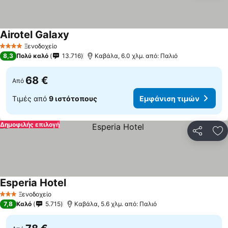
Airotel Galaxy
Ξενοδοχείο
4 Αστέρια
8,3
Πολύ καλό
13.716
Καβάλα, 6.0 χλμ. από: Παλιό
68 €
Από
Τιμές από
9 ιστότοπους
Εμφάνιση τιμών
Δημοφιλής επιλογή
Κοινοποί
Πρ
Esperia Hotel
Ξενοδοχείο
3 Αστέρια
7,8
Καλό
5.715
Καβάλα, 5.6 χλμ. από: Παλιό