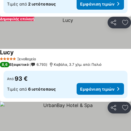
Τιμές από
2 ιστότοπους
Εμφάνιση τιμών
Δημοφιλής επιλογή
Κοινοποί
Πρ
Lucy
Ξενοδοχείο
5 Αστέρια
8,6
Εξαιρετικό
6.793
Καβάλα, 3.7 χλμ. από: Παλιό
93 €
Από
Τιμές από
6 ιστότοπους
Εμφάνιση τιμών
Κοινοποί
Πρ