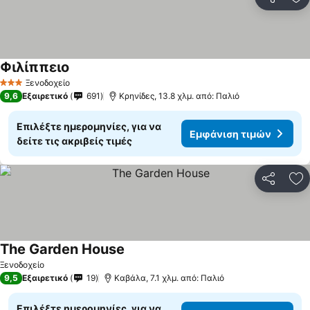
Κοινοποί
Πρ
Φιλίππειο
Ξενοδοχείο
3 Αστέρια
9,6
Εξαιρετικό
691
Κρηνίδες, 13.8 χλμ. από: Παλιό
Επιλέξτε ημερομηνίες, για να
Εμφάνιση τιμών
δείτε τις ακριβείς τιμές
Κοινοποί
Πρ
The Garden House
Ξενοδοχείο
9,5
Εξαιρετικό
19
Καβάλα, 7.1 χλμ. από: Παλιό
Επιλέξτε ημερομηνίες, για να