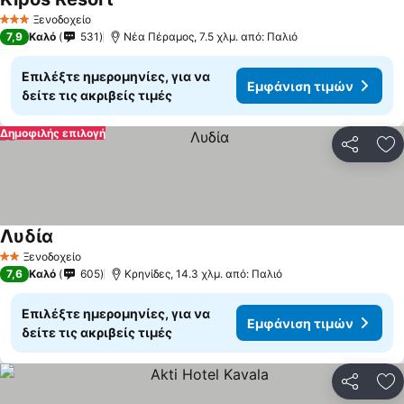
Ξενοδοχείο
3 Αστέρια
7,9
Καλό
531
Νέα Πέραμος, 7.5 χλμ. από: Παλιό
Επιλέξτε ημερομηνίες, για να
Εμφάνιση τιμών
δείτε τις ακριβείς τιμές
Δημοφιλής επιλογή
Κοινοποί
Πρ
Λυδία
Ξενοδοχείο
2 Αστέρια
7,6
Καλό
605
Κρηνίδες, 14.3 χλμ. από: Παλιό
Επιλέξτε ημερομηνίες, για να
Εμφάνιση τιμών
δείτε τις ακριβείς τιμές
Κοινοποί
Πρ