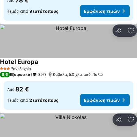
78 €
Από
Τιμές από
9 ιστότοπους
Εμφάνιση τιμών
Κοινοποί
Πρ
Hotel Europa
Ξενοδοχείο
3 Αστέρια
8,6
Εξαιρετικό
897
Καβάλα, 5.0 χλμ. από: Παλιό
82 €
Από
Τιμές από
2 ιστότοπους
Εμφάνιση τιμών
Κοινοποί
Πρ