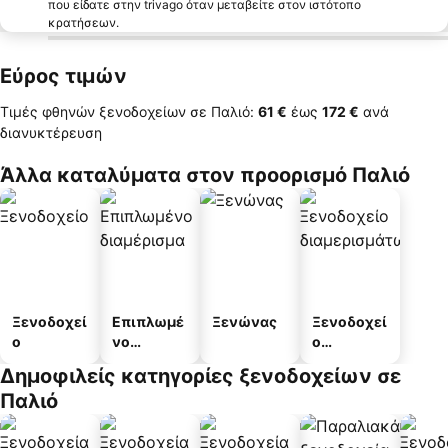
που είδατε στην trivago όταν μεταβείτε στον ιστότοπο
κρατήσεων.
Εύρος τιμών
Τιμές φθηνών ξενοδοχείων σε Παλιό:
‎61 €
έως
‎172 €
ανά
διανυκτέρευση
Άλλα καταλύματα στον προορισμό Παλιό
Ξενοδοχεί
Επιπλωμέ
Ξενώνας
Ξενοδοχεί
ο
νο
ο
διαμέρισμ
διαμερισμ
Δημοφιλείς κατηγορίες ξενοδοχείων σε
α
άτων
Παλιό