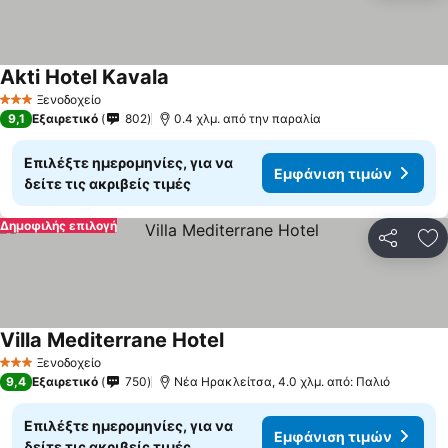
Akti Hotel Kavala
Ξενοδοχείο
3 Αστέρια
9,1
Εξαιρετικό
802
0.4 χλμ. από την παραλία
Επιλέξτε ημερομηνίες, για να
Εμφάνιση τιμών
δείτε τις ακριβείς τιμές
Δημοφιλής επιλογή
Κοινοποί
Πρ
Villa Mediterrane Hotel
Ξενοδοχείο
3 Αστέρια
9,4
Εξαιρετικό
750
Νέα Ηρακλείτσα, 4.0 χλμ. από: Παλιό
Επιλέξτε ημερομηνίες, για να
Εμφάνιση τιμών
δείτε τις ακριβείς τιμές