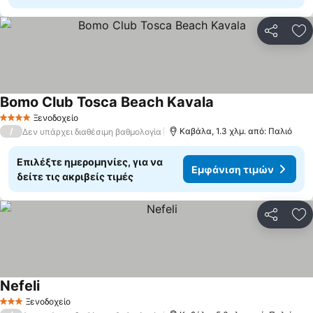
Κοινοποί
Πρ
Bomo Club Tosca Beach Kavala
Ξενοδοχείο
4 Αστέρια
/
Καβάλα, 1.3 χλμ. από: Παλιό
Δεν υπάρχει διαθέσιμη βαθμολογία
Επιλέξτε ημερομηνίες, για να
Εμφάνιση τιμών
δείτε τις ακριβείς τιμές
Κοινοποί
Πρ
Nefeli
Ξενοδοχείο
3 Αστέρια