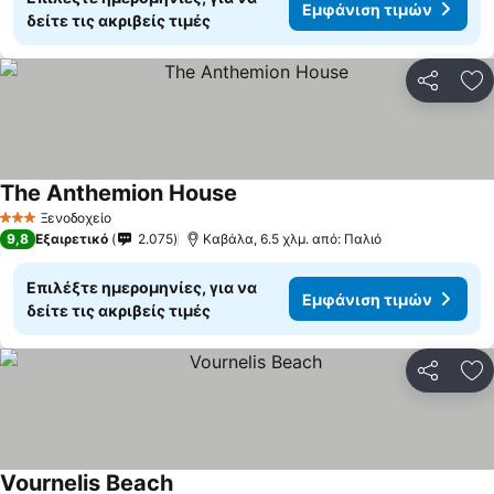
Εμφάνιση τιμών
δείτε τις ακριβείς τιμές
Κοινοποί
Πρ
The Anthemion House
Ξενοδοχείο
3 Αστέρια
9,8
Εξαιρετικό
2.075
Καβάλα, 6.5 χλμ. από: Παλιό
Επιλέξτε ημερομηνίες, για να
Εμφάνιση τιμών
δείτε τις ακριβείς τιμές
Κοινοποί
Πρ
Vournelis Beach