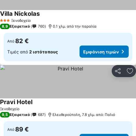
Villa Nickolas
Ξενοδοχείο
3 Αστέρια
8,9
Εξαιρετικό
760
0.1 χλμ. από την παραλία
82 €
Από
Τιμές από
2 ιστότοπους
Εμφάνιση τιμών
Κοινοποί
Πρ
Pravi Hotel
Ξενοδοχείο
9,5
Εξαιρετικό
687
Ελευθερούπολη, 7.8 χλμ. από: Παλιό
89 €
Από