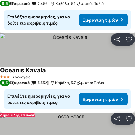
8,5
Εξαιρετικό
2.456
Καβάλα, 5.1 χλμ. από: Παλιό
Επιλέξτε ημερομηνίες, για να
Εμφάνιση τιμών
δείτε τις ακριβείς τιμές
Κοινοποί
Πρ
Oceanis Kavala
Ξενοδοχείο
3 Αστέρια
8,5
Εξαιρετικό
5.552
Καβάλα, 5.7 χλμ. από: Παλιό
Επιλέξτε ημερομηνίες, για να
Εμφάνιση τιμών
δείτε τις ακριβείς τιμές
Δημοφιλής επιλογή
Κοινοποί
Πρ