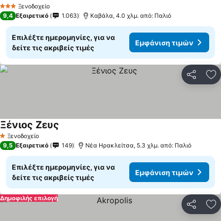
Ξενοδοχείο
3 Αστέρια
9,4
Εξαιρετικό
1.063
Καβάλα, 4.0 χλμ. από: Παλιό
Επιλέξτε ημερομηνίες, για να
Εμφάνιση τιμών
δείτε τις ακριβείς τιμές
Κοινοποί
Πρ
Ξένιος Ζευς
Ξενοδοχείο
1 Αστέρια
9,5
Εξαιρετικό
149
Νέα Ηρακλείτσα, 5.3 χλμ. από: Παλιό
Επιλέξτε ημερομηνίες, για να
Εμφάνιση τιμών
δείτε τις ακριβείς τιμές
Δημοφιλής επιλογή
Κοινοποί
Πρ