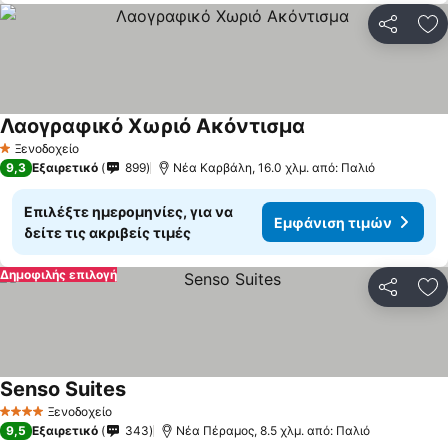
Κοινοποί
Πρ
Λαογραφικό Χωριό Ακόντισμα
Ξενοδοχείο
1 Αστέρια
9,3
Εξαιρετικό
899
Νέα Καρβάλη, 16.0 χλμ. από: Παλιό
Επιλέξτε ημερομηνίες, για να
Εμφάνιση τιμών
δείτε τις ακριβείς τιμές
Δημοφιλής επιλογή
Κοινοποί
Πρ
Senso Suites
Ξενοδοχείο
4 Αστέρια
9,5
Εξαιρετικό
343
Νέα Πέραμος, 8.5 χλμ. από: Παλιό