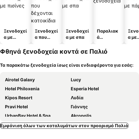
Ξενοδοχεί
Ξενοδοχεί
Ξενοδοχεί
Παραλιακ
Ξενο
α με
α που
α με σπα
ά
α με
πισίνες
δέχονται
ξενοδοχεί
πάρκ
κατοικίδι
α
Φθηνά ξενοδοχεία κοντά σε Παλιό
α
Τα παρακάτω ξενοδοχεία ίσως είναι ενδιαφέροντα για εσάς:
Airotel Galaxy
Lucy
Hotel Philoxenia
Esperia Hotel
Kipos Resort
Λυδία
Pravi Hotel
Γιάννης
UrbanBay Hotel & Spa
Akropolis
Hotel Europa
Oceanis Kavala
Εμφάνιση όλων των καταλυμάτων στον προορισμό Παλιό
Egnatia City Hotel & Spa
Iraklitsa Beach