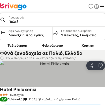
Αγαπημέν
Σύνδε
Με
Προορισμός
Παλιό
Άφιξη/Αναχώρηση
Επισκέπτες & δωμάτια
Διάλεξε ημερομηνίες
2 πελάτες, 1 δωμάτιο
Ταξινόμηση
Φιλτράρισμα
Χάρτης
Φθνά ξενοδοχεία σε Παλιό, Ελλάδα
Πώς οι πληρωμές σε εμάς επηρεάζουν την κατάταξη
Κοινοποί
Πρ
Hotel Philoxenia
Ξενοδοχείο
3 Αστέρια
8,0
Πολύ καλό
1.104
Καβάλα, 4.0 χλμ. από: Παλιό