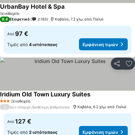
UrbanBay Hotel & Spa
Ξενοδοχείο
9,4
Εξαιρετικό
2.183
Καβάλα, 7.2 χλμ. από: Παλιό
97 €
Από
Τιμές από
4 ιστότοπους
Εμφάνιση τιμών
Κοινοποί
Πρ
Iridium Old Town Luxury Suites
Ξενοδοχείο
3 Αστέρια
/
Καβάλα, 6.2 χλμ. από: Παλιό
Δεν υπάρχει διαθέσιμη βαθμολογία
127 €
Από
Τιμές από
2 ιστότοπους
Εμφάνιση τιμών