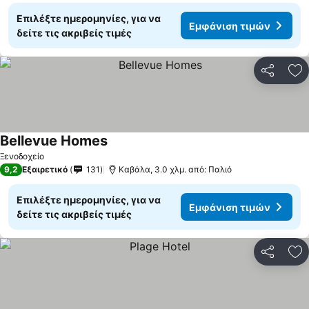
Επιλέξτε ημερομηνίες, για να
Εμφάνιση τιμών
δείτε τις ακριβείς τιμές
Κοινοποί
Πρ
Bellevue Homes
Ξενοδοχείο
9,2
Εξαιρετικό
131
Καβάλα, 3.0 χλμ. από: Παλιό
Επιλέξτε ημερομηνίες, για να
Εμφάνιση τιμών
δείτε τις ακριβείς τιμές
Κοινοποί
Πρ