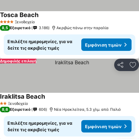
Tosca Beach
Ξενοδοχείο
4 Αστέρια
8,5
Εξαιρετικό
3.186
Ακριβώς πάνω στην παραλία
Επιλέξτε ημερομηνίες, για να
Εμφάνιση τιμών
δείτε τις ακριβείς τιμές
Δημοφιλής επιλογή
Κοινοποί
Πρ
Iraklitsa Beach
Ξενοδοχείο
2 Αστέρια
8,6
Εξαιρετικό
606
Νέα Ηρακλείτσα, 5.3 χλμ. από: Παλιό
Επιλέξτε ημερομηνίες, για να
Εμφάνιση τιμών
δείτε τις ακριβείς τιμές