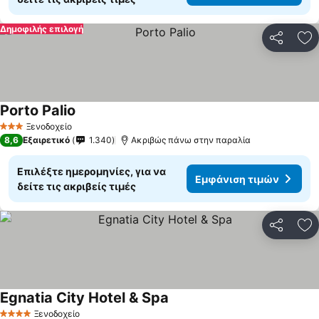
Δημοφιλής επιλογή
Κοινοποί
Πρ
Porto Palio
Ξενοδοχείο
3 Αστέρια
8,6
Εξαιρετικό
1.340
Ακριβώς πάνω στην παραλία
Επιλέξτε ημερομηνίες, για να
Εμφάνιση τιμών
δείτε τις ακριβείς τιμές
Κοινοποί
Πρ
Egnatia City Hotel & Spa
Ξενοδοχείο
4 Αστέρια