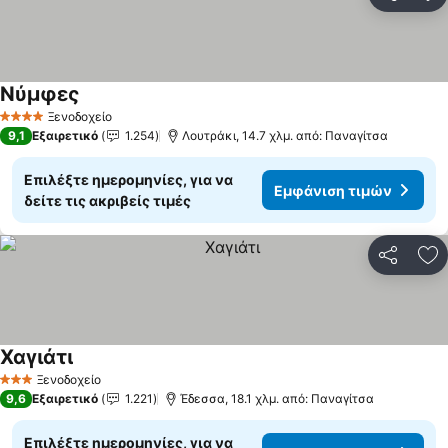
Κοινοποί
Πρ
Νύμφες
Ξενοδοχείο
4 Αστέρια
9,1
Εξαιρετικό
1.254
Λουτράκι, 14.7 χλμ. από: Παναγίτσα
Επιλέξτε ημερομηνίες, για να
Εμφάνιση τιμών
δείτε τις ακριβείς τιμές
Κοινοποί
Πρ
Χαγιάτι
Ξενοδοχείο
3 Αστέρια
9,6
Εξαιρετικό
1.221
Έδεσσα, 18.1 χλμ. από: Παναγίτσα
Επιλέξτε ημερομηνίες, για να