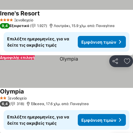
Irene's Resort
Ξενοδοχείο
4 Αστέρια
9,4
Εξαιρετικό
1.927
Λουτράκι, 15.9 χλμ. από: Παναγίτσα
Επιλέξτε ημερομηνίες, για να
Εμφάνιση τιμών
δείτε τις ακριβείς τιμές
Δημοφιλής επιλογή
Κοινοποί
Πρ
Olympia
Ξενοδοχείο
2 Αστέρια
6,4
318
Έδεσσα, 17.6 χλμ. από: Παναγίτσα
Επιλέξτε ημερομηνίες, για να
Εμφάνιση τιμών
δείτε τις ακριβείς τιμές