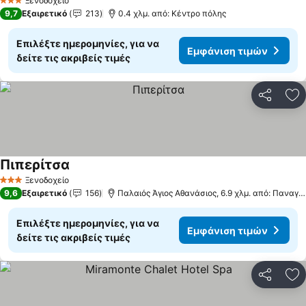
Ξενοδοχείο
3 Αστέρια
9,7
Εξαιρετικό
213
0.4 χλμ. από: Κέντρο πόλης
Επιλέξτε ημερομηνίες, για να
Εμφάνιση τιμών
δείτε τις ακριβείς τιμές
Κοινοποί
Πρ
Πιπερίτσα
Ξενοδοχείο
3 Αστέρια
9,6
Εξαιρετικό
156
Παλαιός Άγιος Αθανάσιος, 6.9 χλμ. από: Παναγίτσα
Επιλέξτε ημερομηνίες, για να
Εμφάνιση τιμών
δείτε τις ακριβείς τιμές
Κοινοποί
Πρ