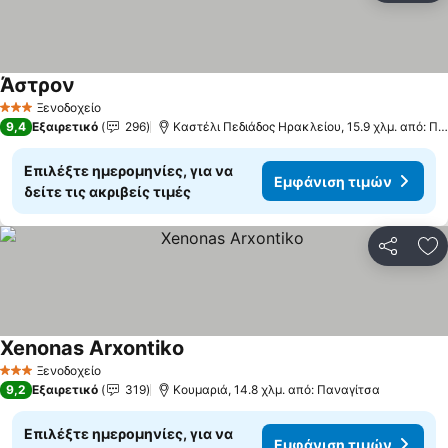
Άστρον
Ξενοδοχείο
3 Αστέρια
9,4
Εξαιρετικό
296
Καστέλι Πεδιάδος Ηρακλείου, 15.9 χλμ. από: Παναγίτσα
Επιλέξτε ημερομηνίες, για να
Εμφάνιση τιμών
δείτε τις ακριβείς τιμές
Κοινοποί
Πρ
Xenonas Arxontiko
Ξενοδοχείο
3 Αστέρια
9,2
Εξαιρετικό
319
Κουμαριά, 14.8 χλμ. από: Παναγίτσα
Επιλέξτε ημερομηνίες, για να
Εμφάνιση τιμών