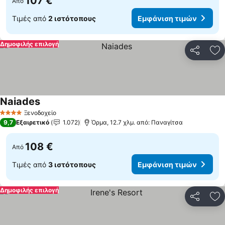
107 €
Από
Τιμές από
2 ιστότοπους
Εμφάνιση τιμών
Δημοφιλής επιλογή
Κοινοποί
Πρ
Naiades
Ξενοδοχείο
4 Αστέρια
9,7
Εξαιρετικό
1.072
Όρμα, 12.7 χλμ. από: Παναγίτσα
108 €
Από
Τιμές από
3 ιστότοπους
Εμφάνιση τιμών
Δημοφιλής επιλογή
Κοινοποί
Πρ