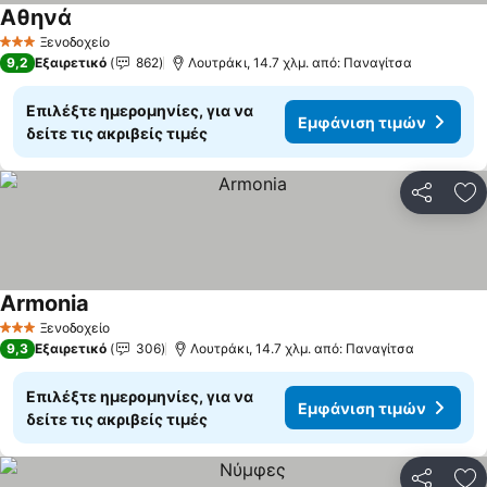
Αθηνά
Ξενοδοχείο
3 Αστέρια
9,2
Εξαιρετικό
862
Λουτράκι, 14.7 χλμ. από: Παναγίτσα
Επιλέξτε ημερομηνίες, για να
Εμφάνιση τιμών
δείτε τις ακριβείς τιμές
Κοινοποί
Πρ
Armonia
Ξενοδοχείο
3 Αστέρια
9,3
Εξαιρετικό
306
Λουτράκι, 14.7 χλμ. από: Παναγίτσα
Επιλέξτε ημερομηνίες, για να
Εμφάνιση τιμών
δείτε τις ακριβείς τιμές