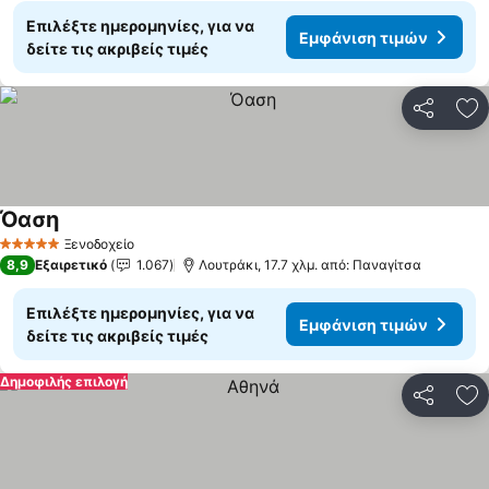
Επιλέξτε ημερομηνίες, για να
Εμφάνιση τιμών
δείτε τις ακριβείς τιμές
Κοινοποί
Πρ
Όαση
Ξενοδοχείο
5 Αστέρια
8,9
Εξαιρετικό
1.067
Λουτράκι, 17.7 χλμ. από: Παναγίτσα
Επιλέξτε ημερομηνίες, για να
Εμφάνιση τιμών
δείτε τις ακριβείς τιμές
Δημοφιλής επιλογή
Κοινοποί
Πρ