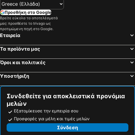
ROUGA Mountain Boutique Suites & Spa
Χαγιάτι
Προσθήκη στο Google
Ξενώνας Αρχοντικό Ταρσούνα
Άστρον
Βρείτε εύκολα τα αποτελέσματά
Νόστος
Xenonas Arxontiko
μας: προσθέστε το trivago ως
προτιμώμενη πηγή στο Google.
Ξενώνας Πάνθεον
ΠΕΡΙ ΑΝΕΜΩΝ
Εταιρεία
Τα Σκαλοπάτια
Hotel Παραδοσιακο
Έλκα
Βαροσι 4 Εποχες
Τα προϊόντα μας
Ξενώνας Τσέγανη
Chalet Sapin
Όροι και πολιτικές
Ευ Ζην
Πιπερίτσα
Neraides
Αιγαί
Υποστήριξη
Toitos Guesthouse
Ξενώνας Edelweis
Σιάντσης
kaimak luxury chalet
Συνδεθείτε για αποκλειστικά προνόμια
Έναστρον
Αστέρας του Βορρά
μελών
Eternal Suites Edessa
Πετρογόνημα Κατοικίες
Εξατομίκευσε την εμπειρία σου
Guesthouse Elati - Pella
Προσφορές για μέλη και τιμές μελών
Σύνδεση