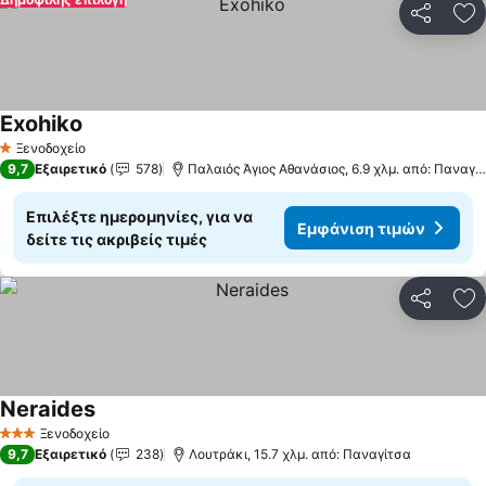
Κοινοποί
Πρ
Exohiko
Ξενοδοχείο
1 Αστέρια
9,7
Εξαιρετικό
578
Παλαιός Άγιος Αθανάσιος, 6.9 χλμ. από: Παναγίτσα
Επιλέξτε ημερομηνίες, για να
Εμφάνιση τιμών
δείτε τις ακριβείς τιμές
Κοινοποί
Πρ
Neraides
Ξενοδοχείο
3 Αστέρια
9,7
Εξαιρετικό
238
Λουτράκι, 15.7 χλμ. από: Παναγίτσα