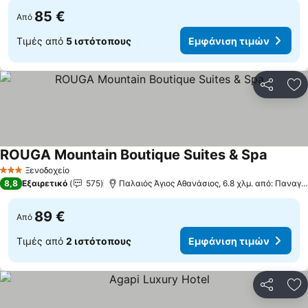
85 €
Από
Τιμές από
5 ιστότοπους
Εμφάνιση τιμών
Κοινοποί
Πρ
ROUGA Mountain Boutique Suites & Spa
Ξενοδοχείο
3 Αστέρια
8,8
Εξαιρετικό
575
Παλαιός Άγιος Αθανάσιος, 6.8 χλμ. από: Παναγίτσα
89 €
Από
Τιμές από
2 ιστότοπους
Εμφάνιση τιμών
Κοινοποί
Πρ