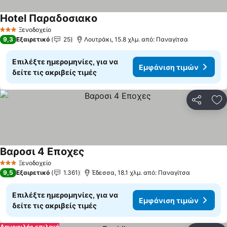
Hotel Παραδοσιακο
Ξενοδοχείο
3 Αστέρια
9,3
Εξαιρετικό
25
Λουτράκι, 15.8 χλμ. από: Παναγίτσα
Επιλέξτε ημερομηνίες, για να
Εμφάνιση τιμών
δείτε τις ακριβείς τιμές
Κοινοποί
Πρ
Βαροσι 4 Εποχες
Ξενοδοχείο
3 Αστέρια
9,5
Εξαιρετικό
1.361
Έδεσσα, 18.1 χλμ. από: Παναγίτσα
Επιλέξτε ημερομηνίες, για να
Εμφάνιση τιμών
δείτε τις ακριβείς τιμές
Δημοφιλής επιλογή