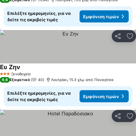
Επιλέξτε ημερομηνίες, για να
Εμφάνιση τιμών
δείτε τις ακριβείς τιμές
Κοινοποί
Πρ
Ευ Ζην
Ξενοδοχείο
3 Αστέρια
9,6
Εξαιρετικό
40
Λουτράκι, 15.3 χλμ. από: Παναγίτσα
Επιλέξτε ημερομηνίες, για να
Εμφάνιση τιμών
δείτε τις ακριβείς τιμές
Κοινοποί
Πρ