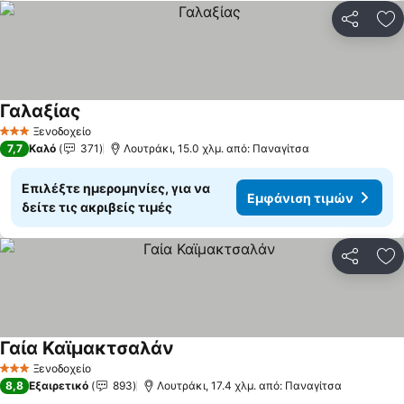
Κοινοποί
Πρ
Γαλαξίας
Ξενοδοχείο
3 Αστέρια
7,7
Καλό
371
Λουτράκι, 15.0 χλμ. από: Παναγίτσα
Επιλέξτε ημερομηνίες, για να
Εμφάνιση τιμών
δείτε τις ακριβείς τιμές
Κοινοποί
Πρ
Γαία Καϊμακτσαλάν
Ξενοδοχείο
3 Αστέρια
8,8
Εξαιρετικό
893
Λουτράκι, 17.4 χλμ. από: Παναγίτσα