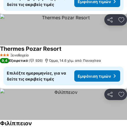
Εμφάνιση τιμών
δείτε τις ακριβείς τιμές
Κοινοποί
Πρ
Thermes Pozar Resort
Ξενοδοχείο
3 Αστέρια
9,4
Εξαιρετικό
926
Όρμα, 14.6 χλμ. από: Παναγίτσα
Επιλέξτε ημερομηνίες, για να
Εμφάνιση τιμών
δείτε τις ακριβείς τιμές
Κοινοποί
Πρ
Φιλίππειον