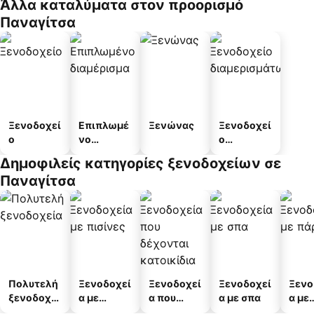
Άλλα καταλύματα στον προορισμό
Παναγίτσα
Ξενοδοχεί
Επιπλωμέ
Ξενώνας
Ξενοδοχεί
ο
νο
ο
διαμέρισμ
διαμερισμ
Δημοφιλείς κατηγορίες ξενοδοχείων σε
α
άτων
Παναγίτσα
Πολυτελή
Ξενοδοχεί
Ξενοδοχεί
Ξενοδοχεί
Ξενο
ξενοδοχεί
α με
α που
α με σπα
α με
α
πισίνες
δέχονται
πάρκ