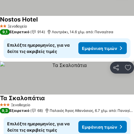
Nostos Hotel
Ξενοδοχείο
2 Αστέρια
9,1
Εξαιρετικό
914
Λουτράκι, 14.6 χλμ. από: Παναγίτσα
Επιλέξτε ημερομηνίες, για να
Εμφάνιση τιμών
δείτε τις ακριβείς τιμές
Κοινοποί
Πρ
Τα Σκαλοπάτια
Ξενοδοχείο
3 Αστέρια
9,3
Εξαιρετικό
68
Παλαιός Άγιος Αθανάσιος, 6.7 χλμ. από: Παναγίτσα
Επιλέξτε ημερομηνίες, για να
Εμφάνιση τιμών
δείτε τις ακριβείς τιμές