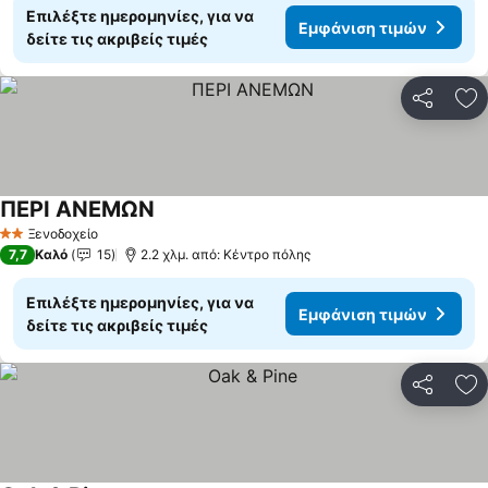
Επιλέξτε ημερομηνίες, για να
Εμφάνιση τιμών
δείτε τις ακριβείς τιμές
Κοινοποί
Πρ
ΠΕΡΙ ΑΝΕΜΩΝ
Ξενοδοχείο
2 Αστέρια
7,7
Καλό
15
2.2 χλμ. από: Κέντρο πόλης
Επιλέξτε ημερομηνίες, για να
Εμφάνιση τιμών
δείτε τις ακριβείς τιμές
Κοινοποί
Πρ