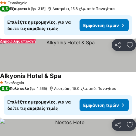
Ξενοδοχείο
2 Αστέρια
9,5
Εξαιρετικό
315
Λουτράκι, 15.8 χλμ. από: Παναγίτσα
Επιλέξτε ημερομηνίες, για να
Εμφάνιση τιμών
δείτε τις ακριβείς τιμές
Δημοφιλής επιλογή
Κοινοποί
Πρ
Alkyonis Hotel & Spa
Ξενοδοχείο
1 Αστέρια
8,3
Πολύ καλό
1.565
Λουτράκι, 15.0 χλμ. από: Παναγίτσα
Επιλέξτε ημερομηνίες, για να
Εμφάνιση τιμών
δείτε τις ακριβείς τιμές
Κοινοποί
Πρ