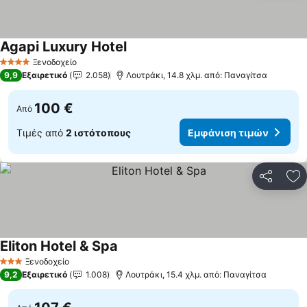
Agapi Luxury Hotel
Ξενοδοχείο
4 Αστέρια
9,9
Εξαιρετικό
2.058
Λουτράκι, 14.8 χλμ. από: Παναγίτσα
100 €
Από
Τιμές από
2 ιστότοπους
Εμφάνιση τιμών
Κοινοποί
Πρ
Eliton Hotel & Spa
Ξενοδοχείο
3 Αστέρια
9,2
Εξαιρετικό
1.008
Λουτράκι, 15.4 χλμ. από: Παναγίτσα