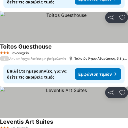
δείτε τις ακριβείς τιμές
Κοινοποί
Πρ
Toitos Guesthouse
Ξενοδοχείο
3 Αστέρια
/
Παλαιός Άγιος Αθανάσιος, 6.8 χλμ. από: Παναγίτσα
Δεν υπάρχει διαθέσιμη βαθμολογία
Επιλέξτε ημερομηνίες, για να
Εμφάνιση τιμών
δείτε τις ακριβείς τιμές
Κοινοποί
Πρ
Leventis Art Suites