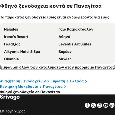
κατοικίδι
Φθηνά ξενοδοχεία κοντά σε Παναγίτσα
α
Τα παρακάτω ξενοδοχεία ίσως είναι ενδιαφέροντα για εσάς:
Naiades
Γαία Καϊμακτσαλάν
Irene's Resort
Αθηνά
Γαλαξίας
Leventis Art Suites
Alkyonis Hotel & Spa
Βορέας
Olympia
Μελίες
Νύμφες
Όαση
Εμφάνιση όλων των καταλυμάτων στον προορισμό Παναγίτσα
Eliton Hotel & Spa
Agapi Luxury Hotel
Αναζήτηση Ξενοδοχείων
Ευρώπη
Ελλάδα
Πατρικό
Thermes Pozar Resort
Κεντρική Μακεδονία
Παναγίτσα
Lithos Hotel Spa
Filoxenia 1 & 2
Φθηνά ξενοδοχεία σε Παναγίτσα
Nostos Hotel
Armonia
Καλλίνικος
Exohiko
Facebook
Twitter
Insta
Yo
Επιλογή χώρας
Miramonte Chalet Hotel Spa
Φιλίππειον