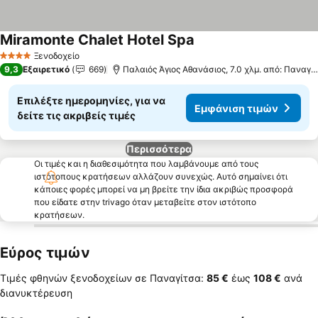
Miramonte Chalet Hotel Spa
Ξενοδοχείο
4 Αστέρια
9,3
Εξαιρετικό
669
Παλαιός Άγιος Αθανάσιος, 7.0 χλμ. από: Παναγίτσα
Επιλέξτε ημερομηνίες, για να
Εμφάνιση τιμών
δείτε τις ακριβείς τιμές
Περισσότερα
Οι τιμές και η διαθεσιμότητα που λαμβάνουμε από τους
ιστότοπους κρατήσεων αλλάζουν συνεχώς. Αυτό σημαίνει ότι
κάποιες φορές μπορεί να μη βρείτε την ίδια ακριβώς προσφορά
που είδατε στην trivago όταν μεταβείτε στον ιστότοπο
κρατήσεων.
Εύρος τιμών
Τιμές φθηνών ξενοδοχείων σε Παναγίτσα:
‎85 €
έως
‎108 €
ανά
διανυκτέρευση