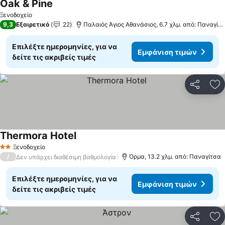
Oak & Pine
Ξενοδοχείο
9,3
Εξαιρετικό
22
Παλαιός Άγιος Αθανάσιος, 6.7 χλμ. από: Παναγίτσα
Επιλέξτε ημερομηνίες, για να
Εμφάνιση τιμών
δείτε τις ακριβείς τιμές
Κοινοποί
Πρ
Thermora Hotel
Ξενοδοχείο
2 Αστέρια
/
Όρμα, 13.2 χλμ. από: Παναγίτσα
Δεν υπάρχει διαθέσιμη βαθμολογία
Επιλέξτε ημερομηνίες, για να
Εμφάνιση τιμών
δείτε τις ακριβείς τιμές
Κοινοποί
Πρ