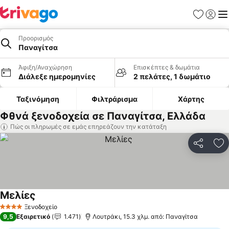
Αγαπημέν
Σύνδε
Με
Προορισμός
Παναγίτσα
Άφιξη/Αναχώρηση
Επισκέπτες & δωμάτια
Διάλεξε ημερομηνίες
2 πελάτες, 1 δωμάτιο
Ταξινόμηση
Φιλτράρισμα
Χάρτης
Φθνά ξενοδοχεία σε Παναγίτσα, Ελλάδα
Πώς οι πληρωμές σε εμάς επηρεάζουν την κατάταξη
Κοινοποί
Πρ
Μελίες
Ξενοδοχείο
4 Αστέρια
9,5
Εξαιρετικό
1.471
Λουτράκι, 15.3 χλμ. από: Παναγίτσα