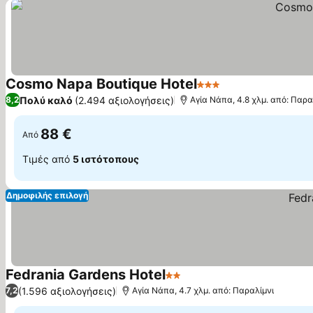
Cosmo Napa Boutique Hotel
3 Αστέρια
Πολύ καλό
(2.494 αξιολογήσεις)
8,2
Αγία Νάπα, 4.8 χλμ. από: Παρα
88 €
Από
Τιμές από
5 ιστότοπους
Δημοφιλής επιλογή
Fedrania Gardens Hotel
2 Αστέρια
(1.596 αξιολογήσεις)
7,2
Αγία Νάπα, 4.7 χλμ. από: Παραλίμνι