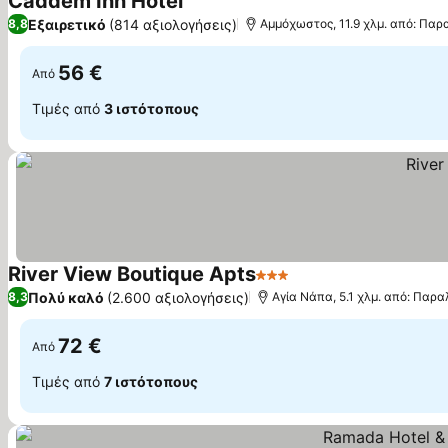
Caddem Inn Hotel
Εξαιρετικό
(814 αξιολογήσεις)
8,8
Αμμόχωστος, 11.9 χλμ. από: Παρα
56 €
Από
Τιμές από
3 ιστότοπους
River View Boutique Apts
3 Αστέρια
Πολύ καλό
(2.600 αξιολογήσεις)
8,3
Αγία Νάπα, 5.1 χλμ. από: Παρα
72 €
Από
Τιμές από
7 ιστότοπους