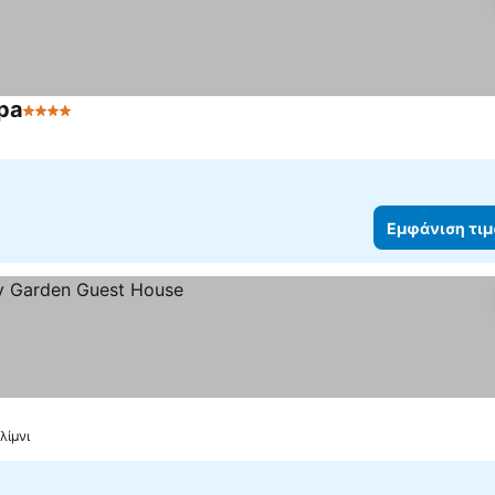
pa
4 Αστέρια
Εμφάνιση τι
λίμνι