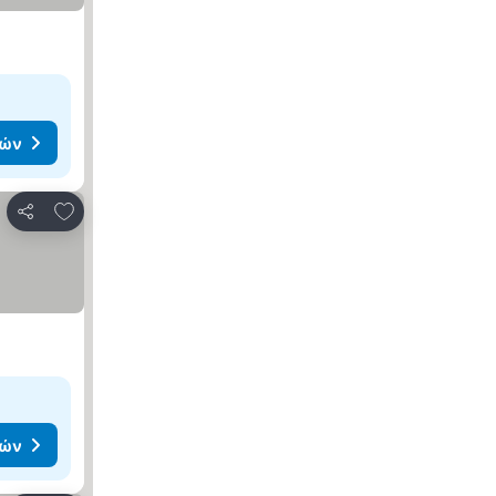
μών
Προσθήκη στα αγαπημένα
Κοινοποίηση
μών