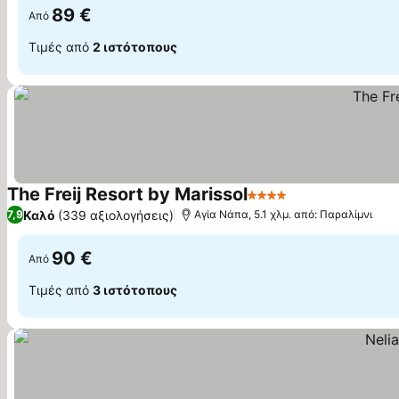
89 €
Από
Τιμές από
2 ιστότοπους
The Freij Resort by Marissol
4 Αστέρια
Καλό
(339 αξιολογήσεις)
7,9
Αγία Νάπα, 5.1 χλμ. από: Παραλίμνι
90 €
Από
Τιμές από
3 ιστότοπους