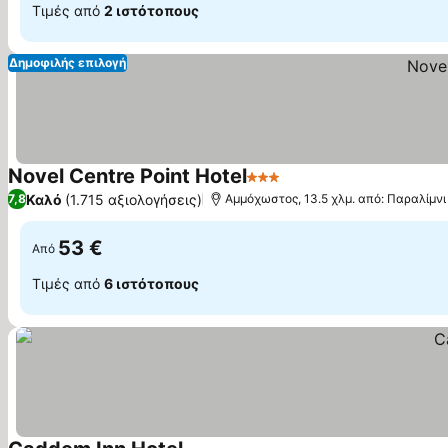
Τιμές από
2 ιστότοπους
Δημοφιλής επιλογή
Novel Centre Point Hotel
3 Αστέρια
Καλό
(1.715 αξιολογήσεις)
7,8
Αμμόχωστος, 13.5 χλμ. από: Παραλίμνι
53 €
Από
Τιμές από
6 ιστότοπους