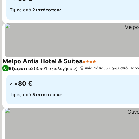
Τιμές από
2 ιστότοπους
Melpo Antia Hotel & Suites
4 Αστέρια
Εξαιρετικό
(3.501 αξιολογήσεις)
8,6
Αγία Νάπα, 5.4 χλμ. από: Παρα
80 €
Από
Τιμές από
5 ιστότοπους