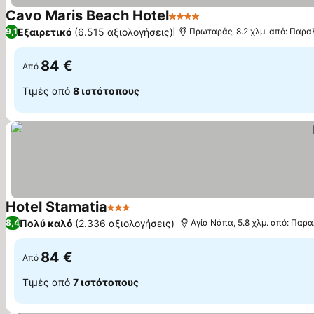
Cavo Maris Beach Hotel
4 Αστέρια
Εξαιρετικό
(6.515 αξιολογήσεις)
9,1
Πρωταράς, 8.2 χλμ. από: Παραλ
84 €
Από
Τιμές από
8 ιστότοπους
Hotel Stamatia
3 Αστέρια
Πολύ καλό
(2.336 αξιολογήσεις)
8,4
Αγία Νάπα, 5.8 χλμ. από: Παρα
84 €
Από
Τιμές από
7 ιστότοπους