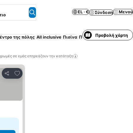
EL · €
Μενού
Σύνδεση
τιο
Προβολή χάρτη
έντρο της πόλης
All inclusive
Πισίνα
Περιλαμβάνεται πρωινό
ηρωμές σε εμάς επηρεάζουν την κατάταξη
Προσθήκη στα αγαπημένα
Κοινοποίηση