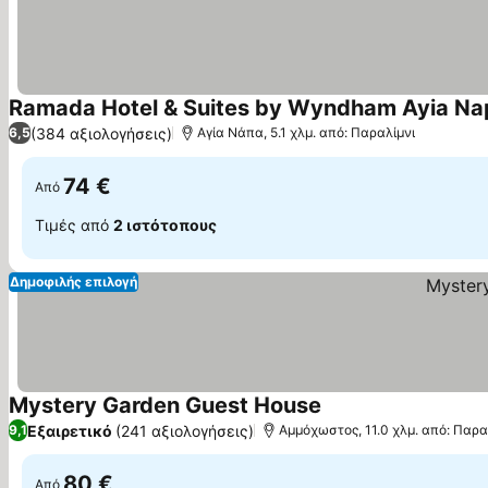
Ramada Hotel & Suites by Wyndham Ayia Na
(384 αξιολογήσεις)
6,5
Αγία Νάπα, 5.1 χλμ. από: Παραλίμνι
74 €
Από
Τιμές από
2 ιστότοπους
Δημοφιλής επιλογή
Mystery Garden Guest House
Εξαιρετικό
(241 αξιολογήσεις)
9,1
Αμμόχωστος, 11.0 χλμ. από: Παρα
80 €
Από