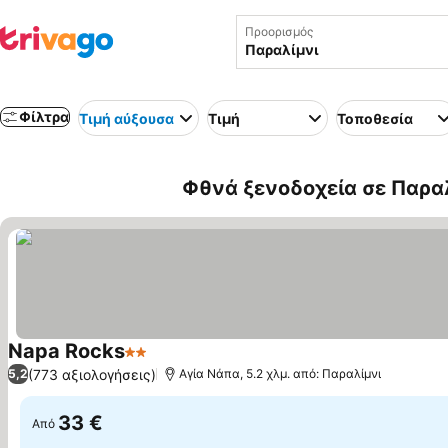
Προορισμός
Φίλτρα
Τιμή αύξουσα
Τιμή
Τοποθεσία
Φθνά ξενοδοχεία σε Παραλ
Napa Rocks
2 Αστέρια
(773 αξιολογήσεις)
5,2
Αγία Νάπα, 5.2 χλμ. από: Παραλίμνι
33 €
Από