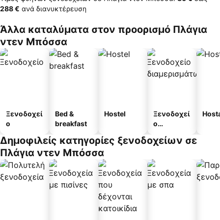
‎288 €
ανά διανυκτέρευση
Άλλα καταλύματα στον προορισμό Πλάγια
ντεν Μπόσσα
Ξενοδοχεί
Bed &
Hostel
Ξενοδοχεί
Host
ο
breakfast
ο
διαμερισμ
Δημοφιλείς κατηγορίες ξενοδοχείων σε
άτων
Πλάγια ντεν Μπόσσα