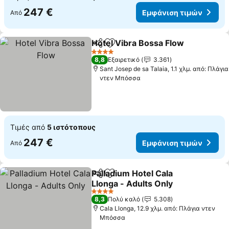
247 €
Εμφάνιση τιμών
Από
Hotel Vibra Bossa Flow
Κοινοποίηση
Προσθήκη στα αγαπημένα
4 Αστέρια
8,8
Εξαιρετικό
3.361
Sant Josep de sa Talaia, 1.1 χλμ. από: Πλάγια
ντεν Μπόσσα
Τιμές από
5 ιστότοπους
247 €
Εμφάνιση τιμών
Από
Palladium Hotel Cala
Κοινοποίηση
Προσθήκη στα αγαπημένα
Llonga - Adults Only
4 Αστέρια
8,3
Πολύ καλό
5.308
Cala Llonga, 12.9 χλμ. από: Πλάγια ντεν
Μπόσσα