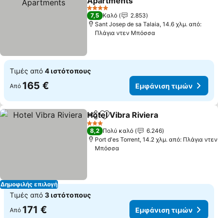
Apartments
4 Αστέρια
7,5
Καλό
2.853
Sant Josep de sa Talaia, 14.6 χλμ. από:
Πλάγια ντεν Μπόσσα
Τιμές από
4 ιστότοπους
165 €
Εμφάνιση τιμών
Από
Hotel Vibra Riviera
Κοινοποίηση
Προσθήκη στα αγαπημένα
3 Αστέρια
8,2
Πολύ καλό
6.246
Port d'es Torrent, 14.2 χλμ. από: Πλάγια ντεν
Μπόσσα
Δημοφιλής επιλογή
Τιμές από
3 ιστότοπους
171 €
Εμφάνιση τιμών
Από