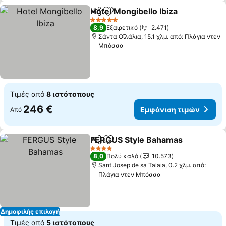
Hotel Mongibello Ibiza
Κοινοποίηση
Προσθήκη στα αγαπημένα
5 Αστέρια
8,9
Εξαιρετικό
2.471
Σάντα Οϊλάλια, 15.1 χλμ. από: Πλάγια ντεν
Μπόσσα
Τιμές από
8 ιστότοπους
246 €
Εμφάνιση τιμών
Από
FERGUS Style Bahamas
Κοινοποίηση
Προσθήκη στα αγαπημένα
4 Αστέρια
8,0
Πολύ καλό
10.573
Sant Josep de sa Talaia, 0.2 χλμ. από:
Πλάγια ντεν Μπόσσα
Δημοφιλής επιλογή
Τιμές από
5 ιστότοπους