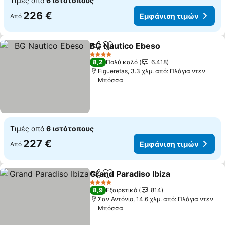
Τιμές από
6 ιστότοπους
226 €
Εμφάνιση τιμών
Από
BG Nautico Ebeso
Κοινοποίηση
Προσθήκη στα αγαπημένα
4 Αστέρια
8,2
Πολύ καλό
6.418
Figueretas, 3.3 χλμ. από: Πλάγια ντεν
Μπόσσα
Τιμές από
6 ιστότοπους
227 €
Εμφάνιση τιμών
Από
Grand Paradiso Ibiza
Κοινοποίηση
Προσθήκη στα αγαπημένα
4 Αστέρια
8,9
Εξαιρετικό
814
Σαν Αντόνιο, 14.6 χλμ. από: Πλάγια ντεν
Μπόσσα