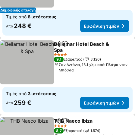
Δημοφιλής επιλογή
Τιμές από
8 ιστότοπους
248 €
Εμφάνιση τιμών
Από
Bellamar Hotel Beach &
Κοινοποίηση
Προσθήκη στα αγαπημένα
Spa
4 Αστέρια
9,1
Εξαιρετικό
3.120
Σαν Αντόνιο, 13.1 χλμ. από: Πλάγια ντεν
Μπόσσα
Τιμές από
3 ιστότοπους
259 €
Εμφάνιση τιμών
Από
THB Naeco Ibiza
Κοινοποίηση
Προσθήκη στα αγαπημένα
4 Αστέρια
8,7
Εξαιρετικό
1.574