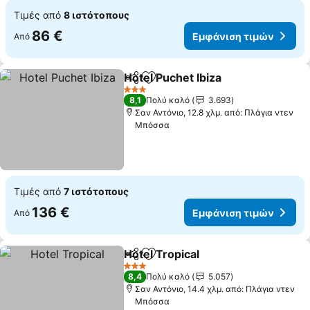
Τιμές από
8 ιστότοπους
86 €
Εμφάνιση τιμών
Από
Hotel Puchet Ibiza
Κοινοποίηση
Προσθήκη στα αγαπημένα
3 Αστέρια
8,1
Πολύ καλό
3.693
Σαν Αντόνιο, 12.8 χλμ. από: Πλάγια ντεν
Μπόσσα
Τιμές από
7 ιστότοπους
136 €
Εμφάνιση τιμών
Από
Hotel Tropical
Κοινοποίηση
Προσθήκη στα αγαπημένα
3 Αστέρια
8,4
Πολύ καλό
5.057
Σαν Αντόνιο, 14.4 χλμ. από: Πλάγια ντεν
Μπόσσα