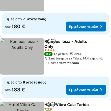
Τιμές από
7 ιστότοπους
180 €
Εμφάνιση τιμών
Από
Romeos Ibiza - Adults
Κοινοποίηση
Προσθήκη στα αγαπημένα
Only
4 Αστέρια
9,2
Εξαιρετικό
824
Sant Josep de sa Talaia, 14.4 χλμ. από:
Πλάγια ντεν Μπόσσα
Τιμές από
8 ιστότοπους
183 €
Εμφάνιση τιμών
Από
Hotel Vibra Cala Tarida
Κοινοποίηση
Προσθήκη στα αγαπημένα
3 Αστέρια