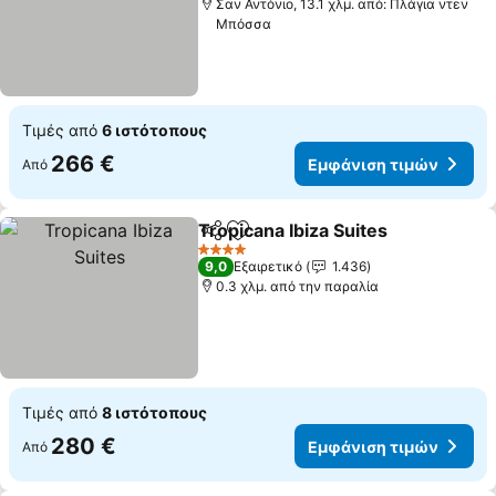
Σαν Αντόνιο, 13.1 χλμ. από: Πλάγια ντεν
Μπόσσα
Τιμές από
6 ιστότοπους
266 €
Εμφάνιση τιμών
Από
Tropicana Ibiza Suites
Κοινοποίηση
Προσθήκη στα αγαπημένα
4 Αστέρια
9,0
Εξαιρετικό
1.436
0.3 χλμ. από την παραλία
Τιμές από
8 ιστότοπους
280 €
Εμφάνιση τιμών
Από