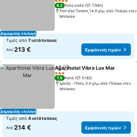
4 Αστέρια
8,2
Πολύ καλό
7.940
Port d'es Torrent, 14.8 χλμ. από: Πλάγια ντεν
Μπόσσα
Δημοφιλής επιλογή
Τιμές από
7 ιστότοπους
213 €
Εμφάνιση τιμών
Από
Aparthotel Vibra Lux Mar
Κοινοποίηση
Προσθήκη στα αγαπημένα
3 Αστέρια
7,8
Καλό
5.182
Ίμπιζα - Πόλη, 3.4 χλμ. από: Πλάγια ντεν
Μπόσσα
Δημοφιλής επιλογή
Τιμές από
4 ιστότοπους
214 €
Εμφάνιση τιμών
Από