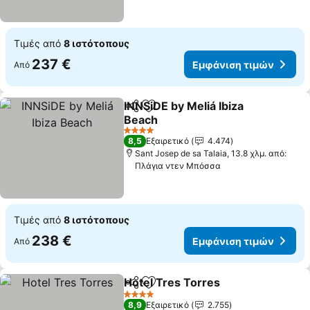
Τιμές από
8 ιστότοπους
237 €
Εμφάνιση τιμών
Από
INNSiDE by Meliá Ibiza
Κοινοποίηση
Προσθήκη στα αγαπημένα
Beach
4 Αστέρια
8,5
Εξαιρετικό
4.474
Sant Josep de sa Talaia, 13.8 χλμ. από:
Πλάγια ντεν Μπόσσα
Τιμές από
8 ιστότοπους
238 €
Εμφάνιση τιμών
Από
Hotel Tres Torres
Κοινοποίηση
Προσθήκη στα αγαπημένα
4 Αστέρια
8,9
Εξαιρετικό
2.755