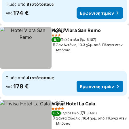
Τιμές από
8 ιστότοπους
174 €
Εμφάνιση τιμών
Από
Hotel Vibra San Remo
Κοινοποίηση
Προσθήκη στα αγαπημένα
3 Αστέρια
8,1
Πολύ καλό
6.187
Σαν Αντόνιο, 13.3 χλμ. από: Πλάγια ντεν
Μπόσσα
Τιμές από
4 ιστότοπους
178 €
Εμφάνιση τιμών
Από
Invisa Hotel La Cala
Κοινοποίηση
Προσθήκη στα αγαπημένα
4 Αστέρια
8,5
Εξαιρετικό
3.461
Σάντα Οϊλάλια, 16.4 χλμ. από: Πλάγια ντεν
Μπόσσα