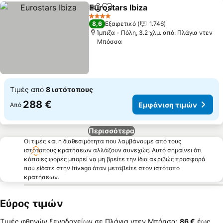
Eurostars Ibiza
Κοινοποίηση
Προσθήκη στα αγαπημένα
4 Αστέρια
8,6
Εξαιρετικό
1.746
Ίμπιζα - Πόλη, 3.2 χλμ. από: Πλάγια ντεν
Μπόσσα
Τιμές από
8 ιστότοπους
288 €
Εμφάνιση τιμών
Από
Περισσότερα
Οι τιμές και η διαθεσιμότητα που λαμβάνουμε από τους
ιστότοπους κρατήσεων αλλάζουν συνεχώς. Αυτό σημαίνει ότι
κάποιες φορές μπορεί να μη βρείτε την ίδια ακριβώς προσφορά
που είδατε στην trivago όταν μεταβείτε στον ιστότοπο
κρατήσεων.
Εύρος τιμών
Τιμές φθηνών ξενοδοχείων σε Πλάγια ντεν Μπόσσα:
‎86 €
έως