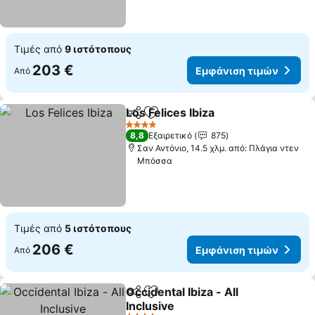
Τιμές από
9 ιστότοπους
203 €
Εμφάνιση τιμών
Από
Los Felices Ibiza
Κοινοποίηση
Προσθήκη στα αγαπημένα
4 Αστέρια
8,8
Εξαιρετικό
875
Σαν Αντόνιο, 14.5 χλμ. από: Πλάγια ντεν
Μπόσσα
Τιμές από
5 ιστότοπους
206 €
Εμφάνιση τιμών
Από
Occidental Ibiza - All
Κοινοποίηση
Προσθήκη στα αγαπημένα
Inclusive