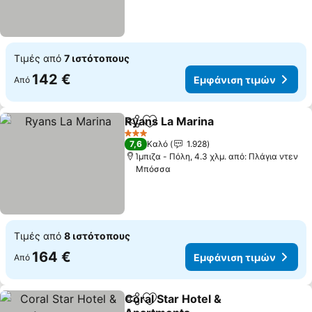
Τιμές από
7 ιστότοπους
142 €
Εμφάνιση τιμών
Από
Ryans La Marina
Κοινοποίηση
Προσθήκη στα αγαπημένα
3 Αστέρια
7,6
Καλό
1.928
Ίμπιζα - Πόλη, 4.3 χλμ. από: Πλάγια ντεν
Μπόσσα
Τιμές από
8 ιστότοπους
164 €
Εμφάνιση τιμών
Από
Coral Star Hotel &
Κοινοποίηση
Προσθήκη στα αγαπημένα