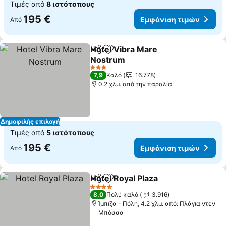
Τιμές από
8 ιστότοπους
195 €
Εμφάνιση τιμών
Από
Hotel Vibra Mare
Κοινοποίηση
Προσθήκη στα αγαπημένα
Nostrum
3 Αστέρια
7,9
Καλό
16.778
0.2 χλμ. από την παραλία
Δημοφιλής επιλογή
Τιμές από
5 ιστότοπους
195 €
Εμφάνιση τιμών
Από
Hotel Royal Plaza
Κοινοποίηση
Προσθήκη στα αγαπημένα
4 Αστέρια
8,0
Πολύ καλό
3.916
Ίμπιζα - Πόλη, 4.2 χλμ. από: Πλάγια ντεν
Μπόσσα