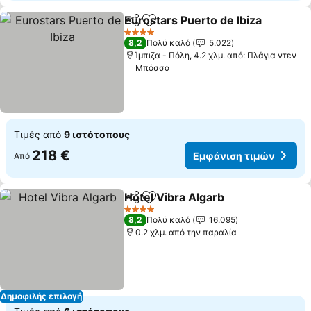
Eurostars Puerto de Ibiza
Κοινοποίηση
Προσθήκη στα αγαπημένα
4 Αστέρια
8,2
Πολύ καλό
5.022
Ίμπιζα - Πόλη, 4.2 χλμ. από: Πλάγια ντεν
Μπόσσα
Τιμές από
9 ιστότοπους
218 €
Εμφάνιση τιμών
Από
Hotel Vibra Algarb
Κοινοποίηση
Προσθήκη στα αγαπημένα
4 Αστέρια
8,2
Πολύ καλό
16.095
0.2 χλμ. από την παραλία
Δημοφιλής επιλογή