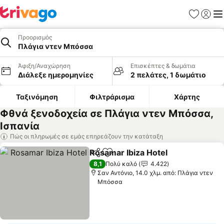
Αγαπημέν
Σύνδε
Με
Προορισμός
Πλάγια ντεν Μπόσσα
Άφιξη/Αναχώρηση
Επισκέπτες & δωμάτια
Διάλεξε ημερομηνίες
2 πελάτες, 1 δωμάτιο
Ταξινόμηση
Φιλτράρισμα
Χάρτης
Φθνά ξενοδοχεία σε Πλάγια ντεν Μπόσσα,
Ισπανία
Πώς οι πληρωμές σε εμάς επηρεάζουν την κατάταξη
Rosamar Ibiza Hotel
Κοινοποίηση
Προσθήκη στα αγαπημένα
8,1
Πολύ καλό
4.422
Σαν Αντόνιο, 14.0 χλμ. από: Πλάγια ντεν
Μπόσσα