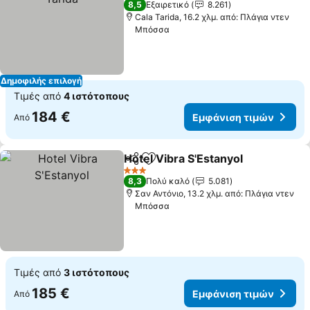
8,5
Εξαιρετικό
8.261
Cala Tarida, 16.2 χλμ. από: Πλάγια ντεν
Μπόσσα
Δημοφιλής επιλογή
Τιμές από
4 ιστότοπους
184 €
Εμφάνιση τιμών
Από
Hotel Vibra S'Estanyol
Κοινοποίηση
Προσθήκη στα αγαπημένα
3 Αστέρια
8,3
Πολύ καλό
5.081
Σαν Αντόνιο, 13.2 χλμ. από: Πλάγια ντεν
Μπόσσα
Τιμές από
3 ιστότοπους
185 €
Εμφάνιση τιμών
Από