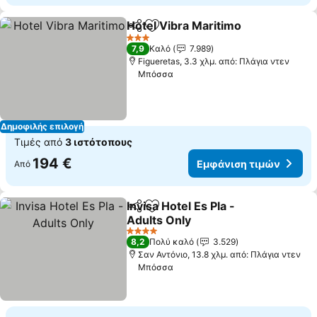
Hotel Vibra Maritimo
Κοινοποίηση
Προσθήκη στα αγαπημένα
3 Αστέρια
7,9
Καλό
7.989
Figueretas, 3.3 χλμ. από: Πλάγια ντεν
Μπόσσα
Δημοφιλής επιλογή
Τιμές από
3 ιστότοπους
194 €
Εμφάνιση τιμών
Από
Invisa Hotel Es Pla -
Κοινοποίηση
Προσθήκη στα αγαπημένα
Adults Only
4 Αστέρια
8,2
Πολύ καλό
3.529
Σαν Αντόνιο, 13.8 χλμ. από: Πλάγια ντεν
Μπόσσα