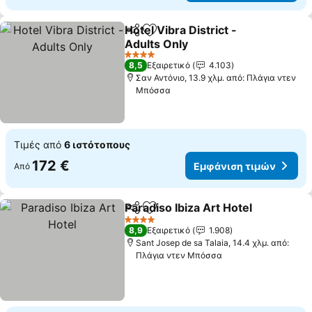
Hotel Vibra District -
Κοινοποίηση
Προσθήκη στα αγαπημένα
Adults Only
4 Αστέρια
8,5
Εξαιρετικό
4.103
Σαν Αντόνιο, 13.9 χλμ. από: Πλάγια ντεν
Μπόσσα
Τιμές από
6 ιστότοπους
172 €
Εμφάνιση τιμών
Από
Paradiso Ibiza Art Hotel
Κοινοποίηση
Προσθήκη στα αγαπημένα
4 Αστέρια
8,9
Εξαιρετικό
1.908
Sant Josep de sa Talaia, 14.4 χλμ. από:
Πλάγια ντεν Μπόσσα