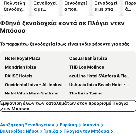
Πολυτελή
Ξενοδοχεί
Ξενοδοχεί
Ξενοδοχεί
Παρα
ξενοδοχεί
α με
α που
α με σπα
ά
α
πισίνες
δέχονται
ξενο
κατοικίδι
α
Φθηνά ξενοδοχεία κοντά σε Πλάγια ντεν
α
Μπόσσα
Τα παρακάτω ξενοδοχεία ίσως είναι ενδιαφέροντα για εσάς:
Hotel Royal Plaza
Casual Bahía Ibiza
Mondrian Ibiza
THB Los Molinos
PAIISE Hotels
azuLine Hotel S'Anfora & Fleming
Occidental Ibiza - All Inclusive
Ushuaia Ibiza Beach Hotel - Adults Only
Hotel Vibra Mare Nostrum
The Ibiza Twiins
Grand Palladium Select Palace Ibiza
One Ibiza Suites
Εμφάνιση όλων των καταλυμάτων στον προορισμό Πλάγια
ντεν Μπόσσα
NYX Hotel Ibiza by Leonardo Hotels-Adults Only
Hotel Vibra Algarb
Grand Palladium White Island Resort & Spa
Hotel Mirador de Dalt Vila
Αναζήτηση Ξενοδοχείων
Ευρώπη
Ισπανία
BLESS Ibiza The Site
Eurostars Puerto de Ibiza
Βαλεαρίδες Νήσοι
Ίμπιζα
Πλάγια ντεν Μπόσσα