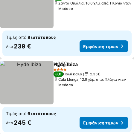
Σάντα Οϊλάλια, 16.6 χλμ. από: Πλάγια ντεν
Μπόσσα
Τιμές από
8 ιστότοπους
239 €
Εμφάνιση τιμών
Από
Hyde Ibiza
Κοινοποίηση
Προσθήκη στα αγαπημένα
4 Αστέρια
8,0
Πολύ καλό
2.351
Cala Llonga, 12.9 χλμ. από: Πλάγια ντεν
Μπόσσα
Τιμές από
6 ιστότοπους
245 €
Εμφάνιση τιμών
Από