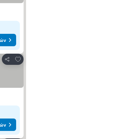
μών
Προσθήκη στα αγαπημένα
Κοινοποίηση
μών