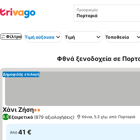
Προορισμός
Φίλτρα
Τιμή αύξουσα
Τιμή
Τοποθεσία
Φθνά ξενοδοχεία σε Πορτ
Δημοφιλής επιλογή
Χάνι Ζήση
2 Αστέρια
Εμφάνιση τιμών
Εξαιρετικό
(879 αξιολογήσεις)
8,5
Χάνια, 5.3 χλμ. από: Πορταριά
41 €
Από