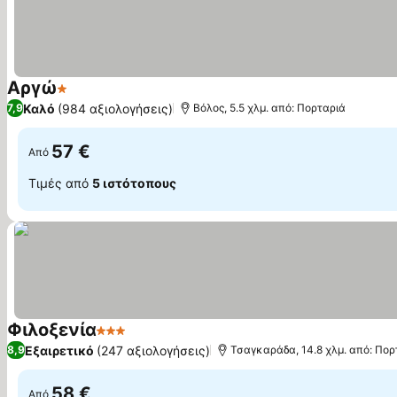
Αργώ
1 Αστέρια
Εμφάνιση τιμών
Καλό
(984 αξιολογήσεις)
7,9
Βόλος, 5.5 χλμ. από: Πορταριά
57 €
Από
Τιμές από
5 ιστότοπους
Φιλοξενία
3 Αστέρια
Εμφάνιση τιμών
Εξαιρετικό
(247 αξιολογήσεις)
8,9
Τσαγκαράδα, 14.8 χλμ. από: Πορ
58 €
Από