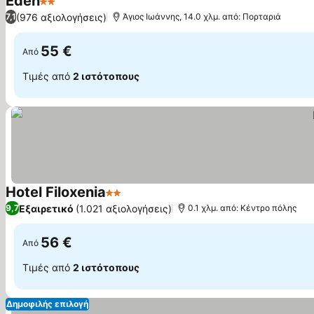
Eden
2 Αστέρια
Εμφάνιση τιμών
(976 αξιολογήσεις)
7,1
Άγιος Ιωάννης, 14.0 χλμ. από: Πορταριά
55 €
Από
Τιμές από
2 ιστότοπους
Hotel Filoxenia
2 Αστέρια
Εμφάνιση τιμών
Εξαιρετικό
(1.021 αξιολογήσεις)
9,7
0.1 χλμ. από: Κέντρο πόλης
56 €
Από
Τιμές από
2 ιστότοπους
Δημοφιλής επιλογή