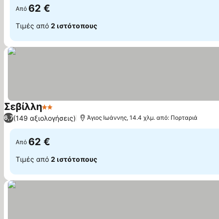
62 €
Από
Τιμές από
2 ιστότοπους
Σεβίλλη
2 Αστέρια
Εμφάνιση τιμών
(149 αξιολογήσεις)
6,7
Άγιος Ιωάννης, 14.4 χλμ. από: Πορταριά
62 €
Από
Τιμές από
2 ιστότοπους