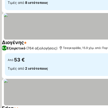
Τιμές από
8 ιστότοπους
Διογένης
1 Αστέρια
Εμφάνιση τιμών
Εξαιρετικό
(764 αξιολογήσεις)
9,4
Τσαγκαράδα, 15.9 χλμ. από: Πορ
53 €
Από
Τιμές από
2 ιστότοπους