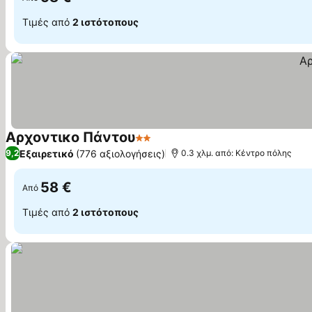
Τιμές από
2 ιστότοπους
Αρχοντικο Πάντου
2 Αστέρια
Εμφάνιση τιμών
Εξαιρετικό
(776 αξιολογήσεις)
9,2
0.3 χλμ. από: Κέντρο πόλης
58 €
Από
Τιμές από
2 ιστότοπους