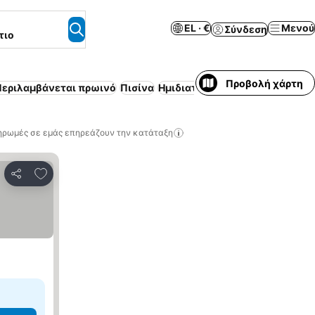
EL · €
Μενού
Σύνδεση
τιο
Προβολή χάρτη
Περιλαμβάνεται πρωινό
Πισίνα
Ημιδιατροφή
Επιπλωμένο διαμ
ηρωμές σε εμάς επηρεάζουν την κατάταξη
Προσθήκη στα αγαπημένα
Κοινοποίηση