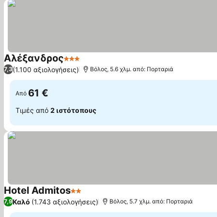
Αλέξανδρος
3 Αστέρια
Εμφάνιση τιμών
(1.100 αξιολογήσεις)
7,3
Βόλος, 5.6 χλμ. από: Πορταριά
61 €
Από
Τιμές από
2 ιστότοπους
Hotel Admitos
2 Αστέρια
Εμφάνιση τιμών
Καλό
(1.743 αξιολογήσεις)
7,9
Βόλος, 5.7 χλμ. από: Πορταριά