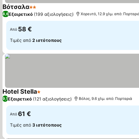
Βότσαλα
2 Αστέρια
Εμφάνιση τιμών
Εξαιρετικό
(199 αξιολογήσεις)
8,6
Χορευτό, 12.9 χλμ. από: Πορταρι
58 €
Από
Τιμές από
2 ιστότοπους
Hotel Stella
1 Αστέρια
Εμφάνιση τιμών
Εξαιρετικό
(121 αξιολογήσεις)
9,1
Βόλος, 9.6 χλμ. από: Πορταριά
61 €
Από
Τιμές από
3 ιστότοπους