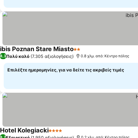
ibis Poznan Stare Miasto
2 Αστέρια
Εμφάνιση τιμών
Πολύ καλό
(7.305 αξιολογήσεις)
8,3
0.8 χλμ. από: Κέντρο πόλης
Επιλέξτε ημερομηνίες, για να δείτε τις ακριβείς τιμές
Hotel Kolegiacki
4 Αστέρια
Εμφάνιση τιμών
Εξαιρετικό
(1.950 αξιολογήσεις)
8,7
0.2 χλμ. από: Κέντρο πόλης