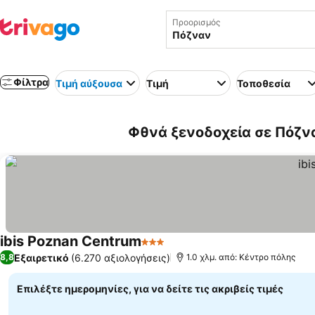
Προορισμός
Φίλτρα
Τιμή αύξουσα
Τιμή
Τοποθεσία
Φθνά ξενοδοχεία σε Πόζν
ibis Poznan Centrum
3 Αστέρια
Εμφάνιση τιμών
Εξαιρετικό
(6.270 αξιολογήσεις)
8,8
1.0 χλμ. από: Κέντρο πόλης
Επιλέξτε ημερομηνίες, για να δείτε τις ακριβείς τιμές