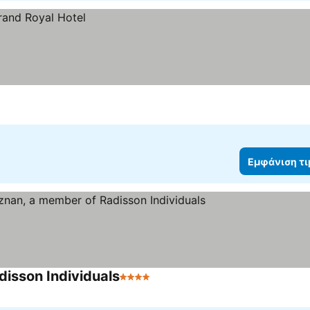
Εμφάνιση τ
isson Individuals
4 Αστέρια
Εμφάνιση τιμών