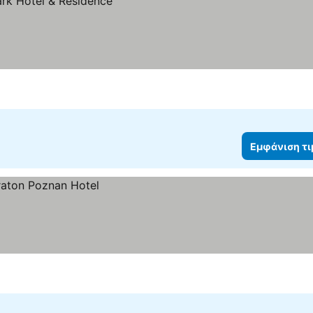
ν
Εμφάνιση τ