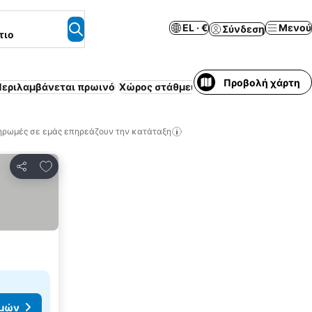
EL · €
Μενού
Σύνδεση
τιο
Προβολή χάρτη
Περιλαμβάνεται πρωινό
Χώρος στάθμευσης
Πισίνα
Δωρεάν α
ηρωμές σε εμάς επηρεάζουν την κατάταξη
Προσθήκη στα αγαπημένα
Κοινοποίηση
ιμών