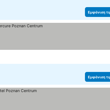
Εμφάνιση τ
μών
Εμφάνιση τ