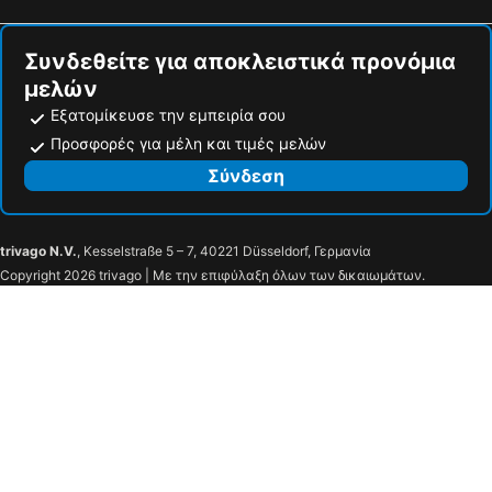
Elektra
Flisvos Rooms
Συνδεθείτε για αποκλειστικά προνόμια
Napoleon
By The Sea Agia Anna
μελών
Agnanti
Μπάτης
Εξατομίκευσε την εμπειρία σου
Θάλασσα
Ερμής
Προσφορές για μέλη και τιμές μελών
The Lakehouse
Zoe Seaside
Σύνδεση
Aeon Retreat
Hotel Galaxy
Studios Veneti
Άδωνις
trivago N.V.
, Kesselstraße 5 – 7, 40221 Düsseldorf, Γερμανία
Copyright 2026 trivago | Με την επιφύλαξη όλων των δικαιωμάτων.