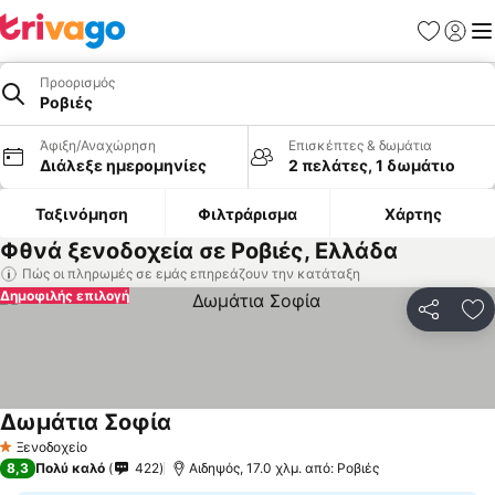
Αγαπημέν
Σύνδε
Με
Προορισμός
Ροβιές
Άφιξη/Αναχώρηση
Επισκέπτες & δωμάτια
Διάλεξε ημερομηνίες
2 πελάτες, 1 δωμάτιο
Ταξινόμηση
Φιλτράρισμα
Χάρτης
Φθνά ξενοδοχεία σε Ροβιές, Ελλάδα
Πώς οι πληρωμές σε εμάς επηρεάζουν την κατάταξη
Δημοφιλής επιλογή
Κοινοποί
Πρ
Δωμάτια Σοφία
Ξενοδοχείο
1 Αστέρια
8,3
Πολύ καλό
422
Αιδηψός, 17.0 χλμ. από: Ροβιές