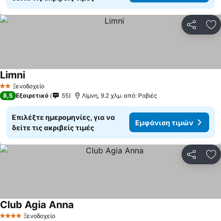
Κοινοποί
Πρ
Limni
Ξενοδοχείο
2 Αστέρια
8,5
Εξαιρετικό
55
Λίμνη, 9.2 χλμ. από: Ροβιές
Επιλέξτε ημερομηνίες, για να
Εμφάνιση τιμών
δείτε τις ακριβείς τιμές
Κοινοποί
Πρ
Club Agia Anna
Ξενοδοχείο
4 Αστέρια