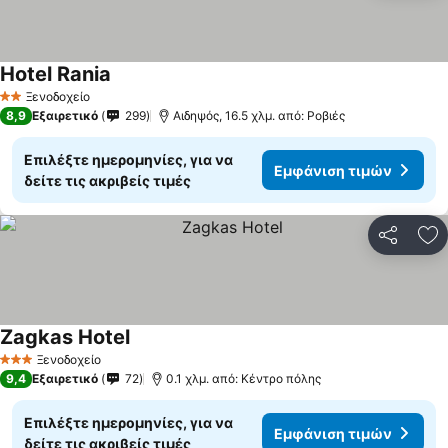
Hotel Rania
Ξενοδοχείο
2 Αστέρια
8,9
Εξαιρετικό
299
Αιδηψός, 16.5 χλμ. από: Ροβιές
Επιλέξτε ημερομηνίες, για να
Εμφάνιση τιμών
δείτε τις ακριβείς τιμές
Κοινοποί
Πρ
Zagkas Hotel
Ξενοδοχείο
3 Αστέρια
9,4
Εξαιρετικό
72
0.1 χλμ. από: Κέντρο πόλης
Επιλέξτε ημερομηνίες, για να
Εμφάνιση τιμών
δείτε τις ακριβείς τιμές