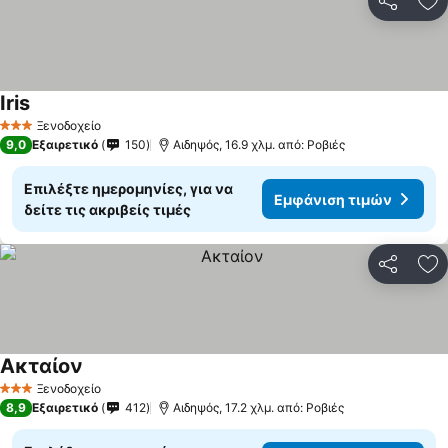
Κοινοποί
Πρ
Iris
Ξενοδοχείο
3 Αστέρια
9,0
Εξαιρετικό
150
Αιδηψός, 16.9 χλμ. από: Ροβιές
Επιλέξτε ημερομηνίες, για να
Εμφάνιση τιμών
δείτε τις ακριβείς τιμές
Κοινοποί
Πρ
Ακταίον
Ξενοδοχείο
3 Αστέρια
8,9
Εξαιρετικό
412
Αιδηψός, 17.2 χλμ. από: Ροβιές