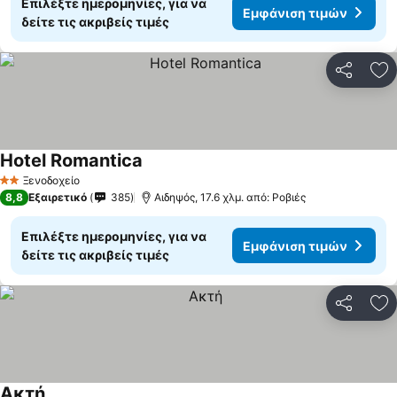
Επιλέξτε ημερομηνίες, για να
Εμφάνιση τιμών
δείτε τις ακριβείς τιμές
Κοινοποί
Πρ
Hotel Romantica
Ξενοδοχείο
2 Αστέρια
8,8
Εξαιρετικό
385
Αιδηψός, 17.6 χλμ. από: Ροβιές
Επιλέξτε ημερομηνίες, για να
Εμφάνιση τιμών
δείτε τις ακριβείς τιμές
Κοινοποί
Πρ
Ακτή