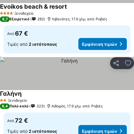
Evoikos beach & resort
Ξενοδοχείο
4 Αστέρια
8,7
Εξαιρετικό
282
Λιβανάτες, 17.9 χλμ. από: Ροβιές
67 €
Από
Τιμές από
2 ιστότοπους
Εμφάνιση τιμών
Κοινοποί
Πρ
Γαλήνη
Ξενοδοχείο
2 Αστέρια
8,4
Πολύ καλό
323
Αιδηψός, 17.9 χλμ. από: Ροβιές
72 €
Από
Τιμές από
2 ιστότοπους
Εμφάνιση τιμών