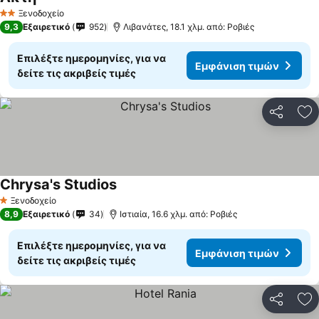
Ξενοδοχείο
2 Αστέρια
9,3
Εξαιρετικό
952
Λιβανάτες, 18.1 χλμ. από: Ροβιές
Επιλέξτε ημερομηνίες, για να
Εμφάνιση τιμών
δείτε τις ακριβείς τιμές
Κοινοποί
Πρ
Chrysa's Studios
Ξενοδοχείο
1 Αστέρια
8,9
Εξαιρετικό
34
Ιστιαία, 16.6 χλμ. από: Ροβιές
Επιλέξτε ημερομηνίες, για να
Εμφάνιση τιμών
δείτε τις ακριβείς τιμές
Κοινοποί
Πρ