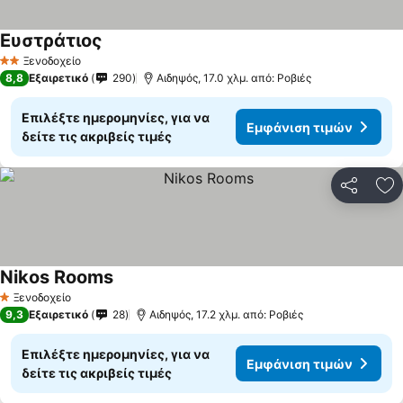
Ευστράτιος
Ξενοδοχείο
2 Αστέρια
8,8
Εξαιρετικό
290
Αιδηψός, 17.0 χλμ. από: Ροβιές
Επιλέξτε ημερομηνίες, για να
Εμφάνιση τιμών
δείτε τις ακριβείς τιμές
Κοινοποί
Πρ
Nikos Rooms
Ξενοδοχείο
1 Αστέρια
9,3
Εξαιρετικό
28
Αιδηψός, 17.2 χλμ. από: Ροβιές
Επιλέξτε ημερομηνίες, για να
Εμφάνιση τιμών
δείτε τις ακριβείς τιμές