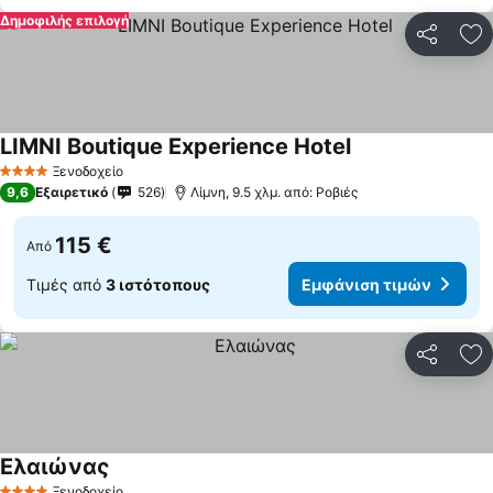
Δημοφιλής επιλογή
Κοινοποί
Πρ
LIMNI Boutique Experience Hotel
Ξενοδοχείο
4 Αστέρια
9,6
Εξαιρετικό
526
Λίμνη, 9.5 χλμ. από: Ροβιές
115 €
Από
Τιμές από
3 ιστότοπους
Εμφάνιση τιμών
Κοινοποί
Πρ
Ελαιώνας
Ξενοδοχείο