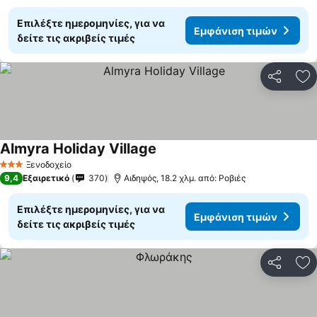
Επιλέξτε ημερομηνίες, για να
Εμφάνιση τιμών
δείτε τις ακριβείς τιμές
Κοινοποί
Πρ
Almyra Holiday Village
Ξενοδοχείο
3 Αστέρια
9,4
Εξαιρετικό
370
Αιδηψός, 18.2 χλμ. από: Ροβιές
Επιλέξτε ημερομηνίες, για να
Εμφάνιση τιμών
δείτε τις ακριβείς τιμές
Κοινοποί
Πρ