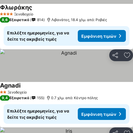
Φλωράκης
Ξενοδοχείο
4 Αστέρια
8,6
Εξαιρετικό
814
Λιβανάτες, 18.4 χλμ. από: Ροβιές
Επιλέξτε ημερομηνίες, για να
Εμφάνιση τιμών
δείτε τις ακριβείς τιμές
Κοινοποί
Πρ
Agnadi
Ξενοδοχείο
2 Αστέρια
9,4
Εξαιρετικό
155
0.7 χλμ. από: Κέντρο πόλης
Επιλέξτε ημερομηνίες, για να
Εμφάνιση τιμών
δείτε τις ακριβείς τιμές