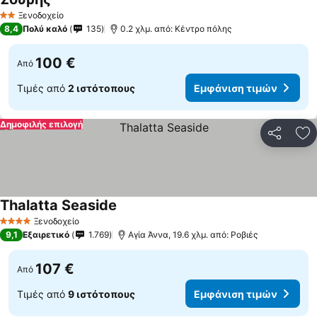
Ξενοδοχείο
2 Αστέρια
8,4
Πολύ καλό
135
0.2 χλμ. από: Κέντρο πόλης
100 €
Από
Τιμές από
2 ιστότοπους
Εμφάνιση τιμών
Δημοφιλής επιλογή
Κοινοποί
Πρ
Thalatta Seaside
Ξενοδοχείο
4 Αστέρια
9,1
Εξαιρετικό
1.769
Αγία Άννα, 19.6 χλμ. από: Ροβιές
107 €
Από
Τιμές από
9 ιστότοπους
Εμφάνιση τιμών