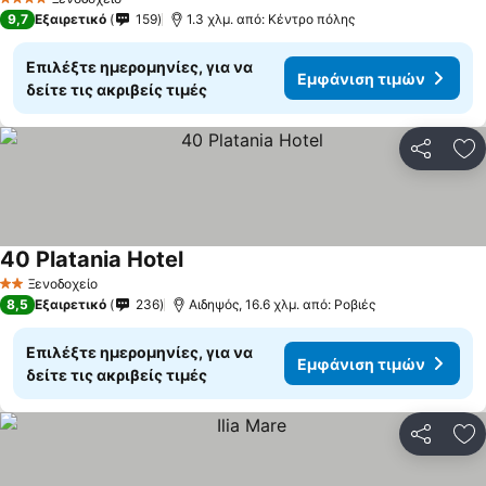
4 Αστέρια
9,7
Εξαιρετικό
159
1.3 χλμ. από: Κέντρο πόλης
Επιλέξτε ημερομηνίες, για να
Εμφάνιση τιμών
δείτε τις ακριβείς τιμές
Κοινοποί
Πρ
40 Platania Hotel
Ξενοδοχείο
2 Αστέρια
8,5
Εξαιρετικό
236
Αιδηψός, 16.6 χλμ. από: Ροβιές
Επιλέξτε ημερομηνίες, για να
Εμφάνιση τιμών
δείτε τις ακριβείς τιμές
Κοινοποί
Πρ