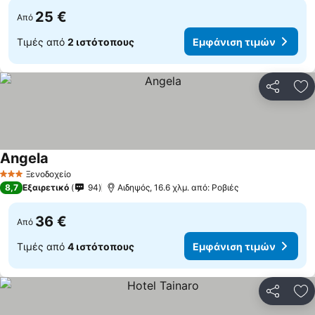
25 €
Από
Τιμές από
2 ιστότοπους
Εμφάνιση τιμών
Κοινοποί
Πρ
Angela
Ξενοδοχείο
3 Αστέρια
8,7
Εξαιρετικό
94
Αιδηψός, 16.6 χλμ. από: Ροβιές
36 €
Από
Τιμές από
4 ιστότοπους
Εμφάνιση τιμών
Κοινοποί
Πρ