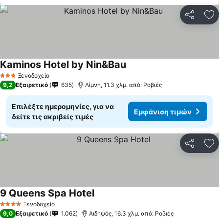
Κοινοποί
Πρ
Kaminos Hotel by Nin&Bau
Ξενοδοχείο
3 Αστέρια
9,2
Εξαιρετικό
635
Λίμνη, 11.3 χλμ. από: Ροβιές
Επιλέξτε ημερομηνίες, για να
Εμφάνιση τιμών
δείτε τις ακριβείς τιμές
Κοινοποί
Πρ
9 Queens Spa Hotel
Ξενοδοχείο
4 Αστέρια
9,0
Εξαιρετικό
1.062
Αιδηψός, 16.3 χλμ. από: Ροβιές