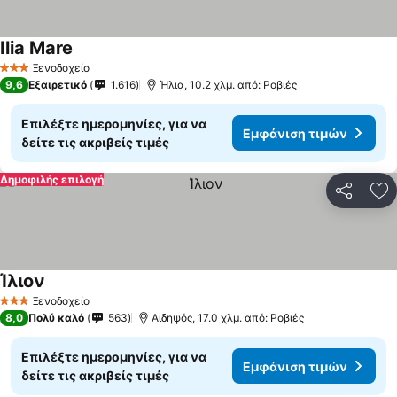
Ilia Mare
Ξενοδοχείο
3 Αστέρια
9,6
Εξαιρετικό
1.616
Ήλια, 10.2 χλμ. από: Ροβιές
Επιλέξτε ημερομηνίες, για να
Εμφάνιση τιμών
δείτε τις ακριβείς τιμές
Δημοφιλής επιλογή
Κοινοποί
Πρ
Ίλιον
Ξενοδοχείο
3 Αστέρια
8,0
Πολύ καλό
563
Αιδηψός, 17.0 χλμ. από: Ροβιές
Επιλέξτε ημερομηνίες, για να
Εμφάνιση τιμών
δείτε τις ακριβείς τιμές