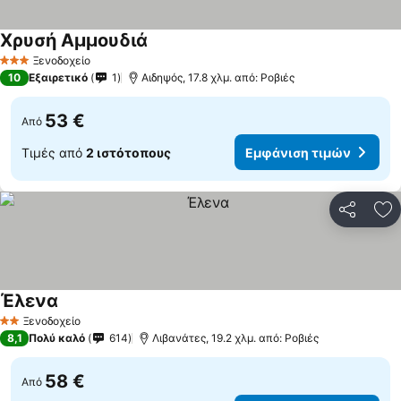
Χρυσή Αμμουδιά
Ξενοδοχείο
3 Αστέρια
10
Εξαιρετικό
1
Αιδηψός, 17.8 χλμ. από: Ροβιές
53 €
Από
Τιμές από
2 ιστότοπους
Εμφάνιση τιμών
Κοινοποί
Πρ
Έλενα
Ξενοδοχείο
2 Αστέρια
8,1
Πολύ καλό
614
Λιβανάτες, 19.2 χλμ. από: Ροβιές
58 €
Από