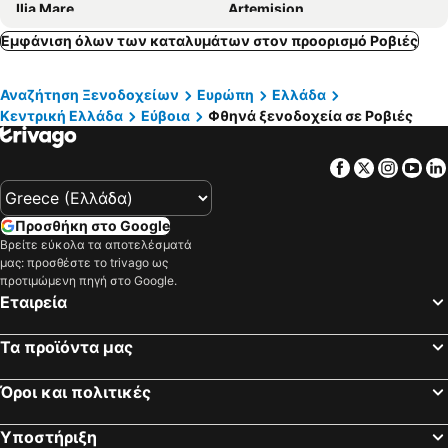
Ilia Mare
Artemision
Ακταίον
Ελαιώνας
Εμφάνιση όλων των καταλυμάτων στον προορισμό Ροβιές
Porto Cairis
Άνεσις
Αναζήτηση Ξενοδοχείων
Ευρώπη
Ελλάδα
Αιδηψός
Iris
Κεντρική Ελλάδα
Εύβοια
Φθηνά ξενοδοχεία σε Ροβιές
Έλενα
Γαλήνη
Almyra Holiday Village
Kaminos Hotel by Nin&Bau
Facebook
Twitter
Insta
Yo
Σουρής
Chrysa's Studios
Hotel Rania
Palatino
Προσθήκη στο Google
Hotel Tainaro
Καστρί
Βρείτε εύκολα τα αποτελέσματά
μας: προσθέστε το trivago ως
Evoikos beach & resort
Ακτή
προτιμώμενη πηγή στο Google.
Hotel Romantica
Φλωράκης
Εταιρεία
Club Agia Anna
Nikos Rooms
Τα προϊόντα μας
Limni
Dimitrouli Rooms
Maravellia
Ευστράτιος
Όροι και πολιτικές
Zagkas Hotel
Agnadi
Υποστήριξη
Eviamar
Hotel & Spa Kentrikon