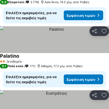
8,8
Εξαιρετικό
2.778
Αγία Άννα, 19.3 χλμ. από: Ροβιές
Επιλέξτε ημερομηνίες, για να
Εμφάνιση τιμών
δείτε τις ακριβείς τιμές
Κοινοποί
Πρ
Palatino
Ξενοδοχείο
2 Αστέρια
8,1
Πολύ καλό
171
Αιδηψός, 17.2 χλμ. από: Ροβιές
Επιλέξτε ημερομηνίες, για να
Εμφάνιση τιμών
δείτε τις ακριβείς τιμές
Κοινοποί
Πρ