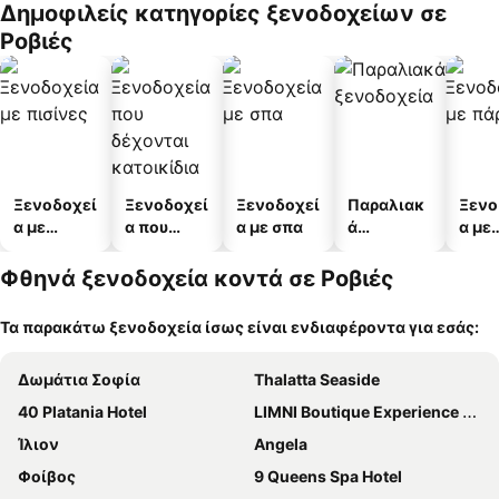
Δημοφιλείς κατηγορίες ξενοδοχείων σε
α
άτων
Ροβιές
Ξενοδοχεί
Ξενοδοχεί
Ξενοδοχεί
Παραλιακ
Ξενο
α με
α που
α με σπα
ά
α με
πισίνες
δέχονται
ξενοδοχεί
πάρκ
κατοικίδι
α
Φθηνά ξενοδοχεία κοντά σε Ροβιές
α
Τα παρακάτω ξενοδοχεία ίσως είναι ενδιαφέροντα για εσάς:
Δωμάτια Σοφία
Thalatta Seaside
40 Platania Hotel
LIMNI Boutique Experience Hotel
Ίλιον
Angela
Φοίβος
9 Queens Spa Hotel