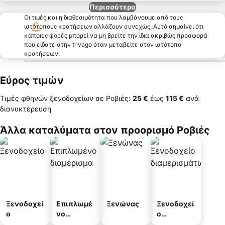
Περισσότερα
Οι τιμές και η διαθεσιμότητα που λαμβάνουμε από τους
ιστότοπους κρατήσεων αλλάζουν συνεχώς. Αυτό σημαίνει ότι
κάποιες φορές μπορεί να μη βρείτε την ίδια ακριβώς προσφορά
που είδατε στην trivago όταν μεταβείτε στον ιστότοπο
κρατήσεων.
Εύρος τιμών
Τιμές φθηνών ξενοδοχείων σε Ροβιές:
‎25 €
έως
‎115 €
ανά
διανυκτέρευση
Άλλα καταλύματα στον προορισμό Ροβιές
Ξενοδοχεί
Επιπλωμέ
Ξενώνας
Ξενοδοχεί
ο
νο
ο
διαμέρισμ
διαμερισμ