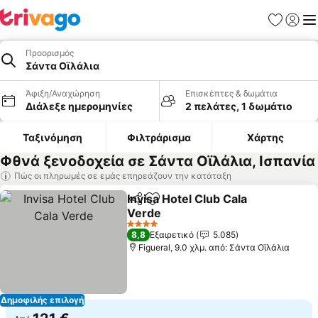
Αγαπημέν
Σύνδε
Με
Προορισμός
Σάντα Οϊλάλια
Άφιξη/Αναχώρηση
Επισκέπτες & δωμάτια
Διάλεξε ημερομηνίες
2 πελάτες, 1 δωμάτιο
Ταξινόμηση
Φιλτράρισμα
Χάρτης
Φθνά ξενοδοχεία σε Σάντα Οϊλάλια, Ισπανία
Πώς οι πληρωμές σε εμάς επηρεάζουν την κατάταξη
Invisa Hotel Club Cala
Κοινοποίηση
Προσθήκη στα αγαπημένα
Verde
4 Αστέρια
8,8
Εξαιρετικό
5.085
Figueral, 9.0 χλμ. από: Σάντα Οϊλάλια
Δημοφιλής επιλογή