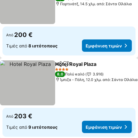
Πορτινάτξ, 14.5 χλμ. από: Σάντα Οϊλάλια
200 €
Από
Τιμές από
8 ιστότοπους
Εμφάνιση τιμών
Hotel Royal Plaza
Κοινοποίηση
Προσθήκη στα αγαπημένα
4 Αστέρια
8,0
Πολύ καλό
3.916
Ίμπιζα - Πόλη, 12.0 χλμ. από: Σάντα Οϊλάλια
203 €
Από
Τιμές από
9 ιστότοπους
Εμφάνιση τιμών