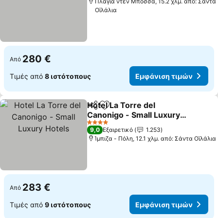
Πλάγια ντεν Μπόσσα, 15.2 χλμ. από: Σάντα
Οϊλάλια
280 €
Από
Τιμές από
8 ιστότοπους
Εμφάνιση τιμών
Hotel La Torre del
Κοινοποίηση
Προσθήκη στα αγαπημένα
Canonigo - Small Luxury
Hotels
4 Αστέρια
9,0
Εξαιρετικό
1.253
Ίμπιζα - Πόλη, 12.1 χλμ. από: Σάντα Οϊλάλια
283 €
Από
Τιμές από
9 ιστότοπους
Εμφάνιση τιμών