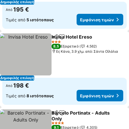
Δημοφιλής επιλογή
195 €
Από
Τιμές από
5 ιστότοπους
Εμφάνιση τιμών
Invisa Hotel Ereso
Κοινοποίηση
Προσθήκη στα αγαπημένα
3 Αστέρια
8,5
Εξαιρετικό
4.562
Ες Κάνα, 3.9 χλμ. από: Σάντα Οϊλάλια
Δημοφιλής επιλογή
198 €
Από
Τιμές από
8 ιστότοπους
Εμφάνιση τιμών
Barcelo Portinatx - Adults
Κοινοποίηση
Προσθήκη στα αγαπημένα
Only
4 Αστέρια
9,1
Εξαιρετικό
4.305