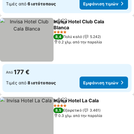
Τιμές από
6 ιστότοπους
Εμφάνιση τιμών
Invisa Hotel Club Cala
Κοινοποίηση
Προσθήκη στα αγαπημένα
Blanca
4 Αστέρια
8,4
Πολύ καλό
5.242
0.2 χλμ. από την παραλία
177 €
Από
Τιμές από
8 ιστότοπους
Εμφάνιση τιμών
Invisa Hotel La Cala
Κοινοποίηση
Προσθήκη στα αγαπημένα
4 Αστέρια
8,5
Εξαιρετικό
3.461
0.3 χλμ. από την παραλία