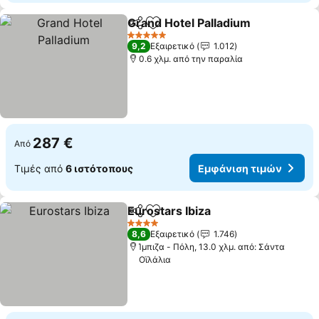
Grand Hotel Palladium
Κοινοποίηση
Προσθήκη στα αγαπημένα
5 Αστέρια
9,2
Εξαιρετικό
1.012
0.6 χλμ. από την παραλία
287 €
Από
Τιμές από
6 ιστότοπους
Εμφάνιση τιμών
Eurostars Ibiza
Κοινοποίηση
Προσθήκη στα αγαπημένα
4 Αστέρια
8,6
Εξαιρετικό
1.746
Ίμπιζα - Πόλη, 13.0 χλμ. από: Σάντα
Οϊλάλια