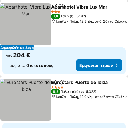
Aparthotel Vibra Lux Mar
Κοινοποίηση
Προσθήκη στα αγαπημένα
3 Αστέρια
7,8
Καλό
5.182
Ίμπιζα - Πόλη, 12.8 χλμ. από: Σάντα Οϊλάλια
Δημοφιλής επιλογή
204 €
Από
Τιμές από
6 ιστότοπους
Εμφάνιση τιμών
Eurostars Puerto de Ibiza
Κοινοποίηση
Προσθήκη στα αγαπημένα
4 Αστέρια
8,2
Πολύ καλό
5.022
Ίμπιζα - Πόλη, 12.0 χλμ. από: Σάντα Οϊλάλια