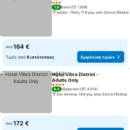
Κοινοποίηση
Προσθήκη στα αγαπημένα
3 Αστέρια
7,6
Καλό
1.928
Ίμπιζα - Πόλη, 11.8 χλμ. από: Σάντα Οϊλάλια
164 €
Από
Τιμές από
8 ιστότοπους
Εμφάνιση τιμών
Hotel Vibra District -
Κοινοποίηση
Προσθήκη στα αγαπημένα
Adults Only
4 Αστέρια
8,5
Εξαιρετικό
4.103
Σαν Αντόνιο, 19.9 χλμ. από: Σάντα Οϊλάλια
172 €
Από