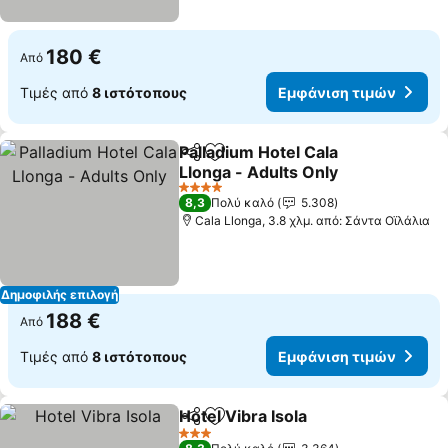
180 €
Από
Τιμές από
8 ιστότοπους
Εμφάνιση τιμών
Palladium Hotel Cala
Κοινοποίηση
Προσθήκη στα αγαπημένα
Llonga - Adults Only
4 Αστέρια
8,3
Πολύ καλό
5.308
Cala Llonga, 3.8 χλμ. από: Σάντα Οϊλάλια
Δημοφιλής επιλογή
188 €
Από
Τιμές από
8 ιστότοπους
Εμφάνιση τιμών
Hotel Vibra Isola
Κοινοποίηση
Προσθήκη στα αγαπημένα
3 Αστέρια