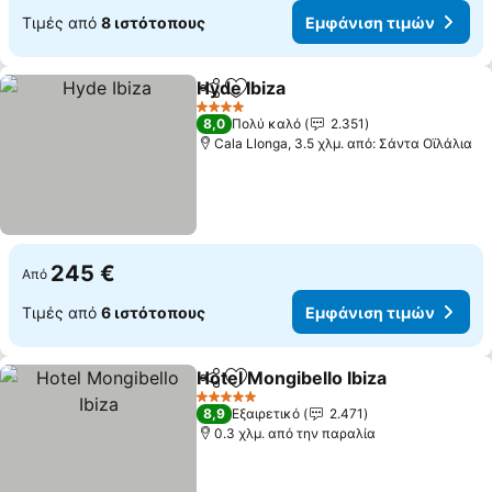
Τιμές από
8 ιστότοπους
Εμφάνιση τιμών
Hyde Ibiza
Κοινοποίηση
Προσθήκη στα αγαπημένα
4 Αστέρια
8,0
Πολύ καλό
2.351
Cala Llonga, 3.5 χλμ. από: Σάντα Οϊλάλια
245 €
Από
Τιμές από
6 ιστότοπους
Εμφάνιση τιμών
Hotel Mongibello Ibiza
Κοινοποίηση
Προσθήκη στα αγαπημένα
5 Αστέρια
8,9
Εξαιρετικό
2.471
0.3 χλμ. από την παραλία