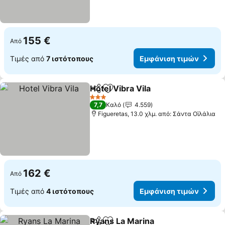
155 €
Από
Τιμές από
7 ιστότοπους
Εμφάνιση τιμών
Hotel Vibra Vila
Κοινοποίηση
Προσθήκη στα αγαπημένα
3 Αστέρια
7,7
Καλό
4.559
Figueretas, 13.0 χλμ. από: Σάντα Οϊλάλια
162 €
Από
Τιμές από
4 ιστότοπους
Εμφάνιση τιμών
Ryans La Marina