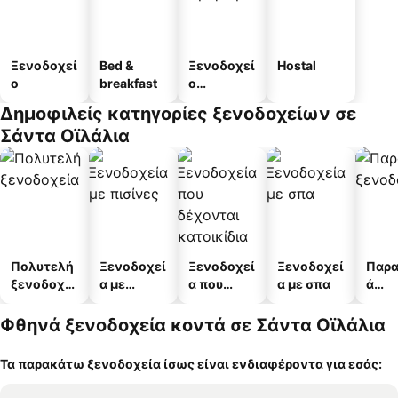
Ξενοδοχεί
Bed &
Ξενοδοχεί
Hostal
ο
breakfast
ο
διαμερισμ
Δημοφιλείς κατηγορίες ξενοδοχείων σε
άτων
Σάντα Οϊλάλια
Πολυτελή
Ξενοδοχεί
Ξενοδοχεί
Ξενοδοχεί
Παρα
ξενοδοχεί
α με
α που
α με σπα
ά
α
πισίνες
δέχονται
ξενο
κατοικίδι
α
Φθηνά ξενοδοχεία κοντά σε Σάντα Οϊλάλια
α
Τα παρακάτω ξενοδοχεία ίσως είναι ενδιαφέροντα για εσάς: