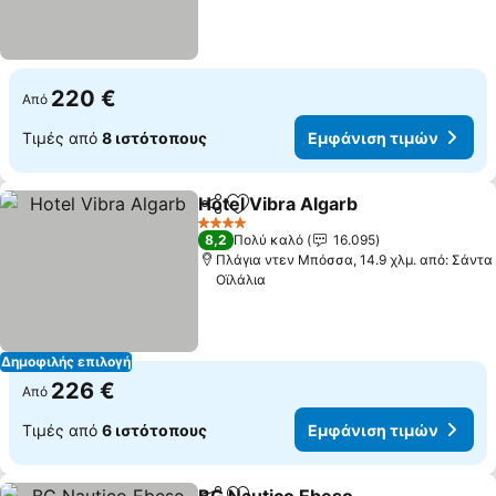
220 €
Από
Τιμές από
8 ιστότοπους
Εμφάνιση τιμών
Hotel Vibra Algarb
Κοινοποίηση
Προσθήκη στα αγαπημένα
4 Αστέρια
8,2
Πολύ καλό
16.095
Πλάγια ντεν Μπόσσα, 14.9 χλμ. από: Σάντα
Οϊλάλια
Δημοφιλής επιλογή
226 €
Από
Τιμές από
6 ιστότοπους
Εμφάνιση τιμών