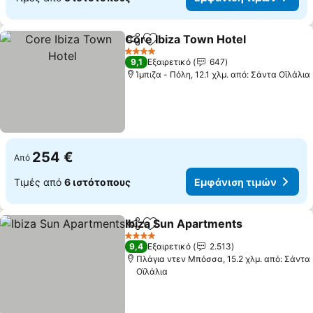
Core Ibiza Town Hotel
Κοινοποίηση
Προσθήκη στα αγαπημένα
4 Αστέρια
9,1
Εξαιρετικό
647
Ίμπιζα - Πόλη, 12.1 χλμ. από: Σάντα Οϊλάλια
254 €
Από
Τιμές από
6 ιστότοπους
Εμφάνιση τιμών
Ibiza Sun Apartments
Κοινοποίηση
Προσθήκη στα αγαπημένα
4 Αστέρια
9,4
Εξαιρετικό
2.513
Πλάγια ντεν Μπόσσα, 15.2 χλμ. από: Σάντα
Οϊλάλια