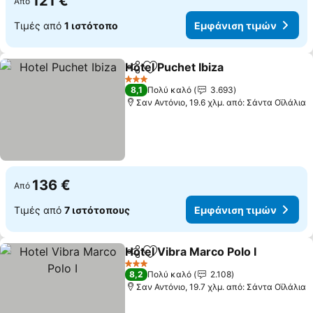
121 €
Από
Τιμές από
1 ιστότοπο
Εμφάνιση τιμών
Hotel Puchet Ibiza
Κοινοποίηση
Προσθήκη στα αγαπημένα
3 Αστέρια
8,1
Πολύ καλό
3.693
Σαν Αντόνιο, 19.6 χλμ. από: Σάντα Οϊλάλια
136 €
Από
Τιμές από
7 ιστότοπους
Εμφάνιση τιμών
Hotel Vibra Marco Polo I
Κοινοποίηση
Προσθήκη στα αγαπημένα
3 Αστέρια
8,2
Πολύ καλό
2.108
Σαν Αντόνιο, 19.7 χλμ. από: Σάντα Οϊλάλια