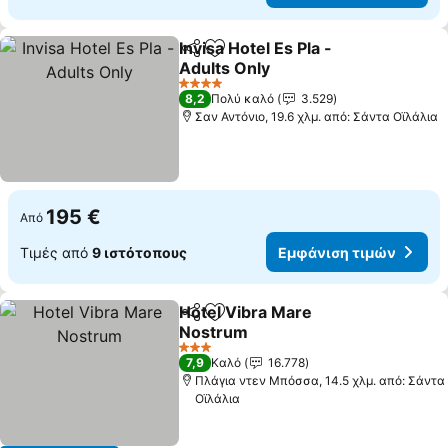
Invisa Hotel Es Pla -
Κοινοποίηση
Προσθήκη στα αγαπημένα
Adults Only
4 Αστέρια
8,2
Πολύ καλό
3.529
Σαν Αντόνιο, 19.6 χλμ. από: Σάντα Οϊλάλια
195 €
Από
Τιμές από
9 ιστότοπους
Εμφάνιση τιμών
Hotel Vibra Mare
Κοινοποίηση
Προσθήκη στα αγαπημένα
Nostrum
3 Αστέρια
7,9
Καλό
16.778
Πλάγια ντεν Μπόσσα, 14.5 χλμ. από: Σάντα
Οϊλάλια