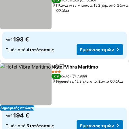
8,3
Πολύ καλό
3.364
Πλάγια ντεν Μπόσσα, 15.2 χλμ. από: Σάντα
Οϊλάλια
193 €
Από
Τιμές από
4 ιστότοπους
Εμφάνιση τιμών
Hotel Vibra Maritimo
Κοινοποίηση
Προσθήκη στα αγαπημένα
3 Αστέρια
7,9
Καλό
7.989
Figueretas, 12.8 χλμ. από: Σάντα Οϊλάλια
Δημοφιλής επιλογή
194 €
Από
Τιμές από
5 ιστότοπους
Εμφάνιση τιμών