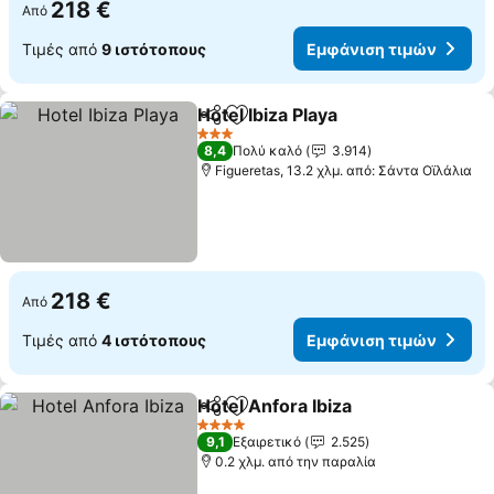
218 €
Από
Τιμές από
9 ιστότοπους
Εμφάνιση τιμών
Hotel Ibiza Playa
Κοινοποίηση
Προσθήκη στα αγαπημένα
3 Αστέρια
8,4
Πολύ καλό
3.914
Figueretas, 13.2 χλμ. από: Σάντα Οϊλάλια
218 €
Από
Τιμές από
4 ιστότοπους
Εμφάνιση τιμών
Hotel Anfora Ibiza
Κοινοποίηση
Προσθήκη στα αγαπημένα
4 Αστέρια
9,1
Εξαιρετικό
2.525
0.2 χλμ. από την παραλία