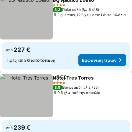
BG Nautico Ebeso
Κοινοποίηση
Προσθήκη στα αγαπημένα
4 Αστέρια
8,2
Πολύ καλό
6.418
Figueretas, 12.9 χλμ. από: Σάντα Οϊλάλια
227 €
Από
Τιμές από
6 ιστότοπους
Εμφάνιση τιμών
Hotel Tres Torres
Κοινοποίηση
Προσθήκη στα αγαπημένα
4 Αστέρια
8,9
Εξαιρετικό
2.755
0.5 χλμ. από την παραλία
239 €
Από