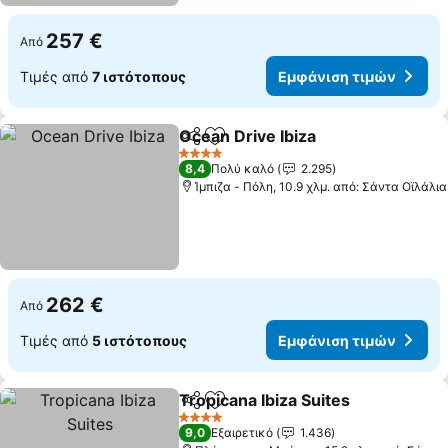
257 €
Από
Τιμές από
7 ιστότοπους
Εμφάνιση τιμών
Ocean Drive Ibiza
Κοινοποίηση
Προσθήκη στα αγαπημένα
4 Αστέρια
8,4
Πολύ καλό
2.295
Ίμπιζα - Πόλη, 10.9 χλμ. από: Σάντα Οϊλάλια
262 €
Από
Τιμές από
5 ιστότοπους
Εμφάνιση τιμών
Tropicana Ibiza Suites
Κοινοποίηση
Προσθήκη στα αγαπημένα
4 Αστέρια
9,0
Εξαιρετικό
1.436