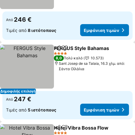
246 €
Από
Τιμές από
8 ιστότοπους
Εμφάνιση τιμών
FERGUS Style Bahamas
Κοινοποίηση
Προσθήκη στα αγαπημένα
4 Αστέρια
8,0
Πολύ καλό
10.573
Sant Josep de sa Talaia, 16.3 χλμ. από:
Σάντα Οϊλάλια
Δημοφιλής επιλογή
247 €
Από
Τιμές από
5 ιστότοπους
Εμφάνιση τιμών
Hotel Vibra Bossa Flow
Κοινοποίηση
Προσθήκη στα αγαπημένα