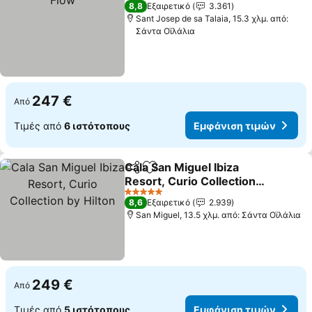
4 Αστέρια
8,8
Εξαιρετικό
3.361
Sant Josep de sa Talaia, 15.3 χλμ. από:
Σάντα Οϊλάλια
247 €
Από
Τιμές από
6 ιστότοπους
Εμφάνιση τιμών
Cala San Miguel Ibiza
Κοινοποίηση
Προσθήκη στα αγαπημένα
Resort, Curio Collection
by Hilton
5 Αστέρια
8,6
Εξαιρετικό
2.939
San Miguel, 13.5 χλμ. από: Σάντα Οϊλάλια
249 €
Από
Τιμές από
5 ιστότοπους
Εμφάνιση τιμών