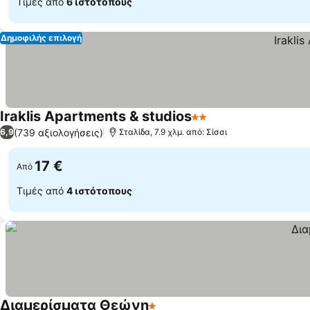
Τιμές από
6 ιστότοπους
Δημοφιλής επιλογή
Iraklis Apartments & studios
2 Αστέρια
(739 αξιολογήσεις)
6,9
Σταλίδα, 7.9 χλμ. από: Σίσσι
17 €
Από
Τιμές από
4 ιστότοπους
Διαμερίσματα Θεώνη