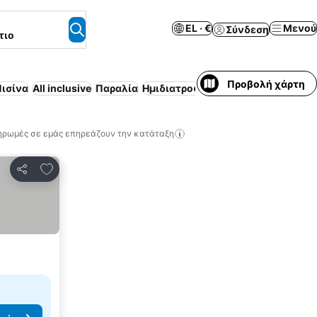
EL · €
Μενού
Σύνδεση
τιο
Προβολή χάρτη
ισίνα
All inclusive
Παραλία
Ημιδιατροφή
Περιλαμβάνεται πρ
ηρωμές σε εμάς επηρεάζουν την κατάταξη
Προσθήκη στα αγαπημένα
Κοινοποίηση