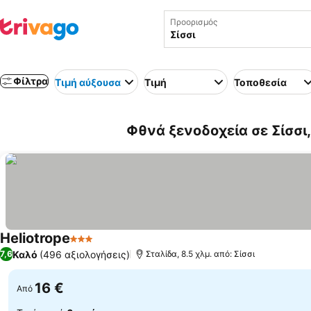
Προορισμός
Φίλτρα
Τιμή αύξουσα
Τιμή
Τοποθεσία
Φθνά ξενοδοχεία σε Σίσσι
Heliotrope
3 Αστέρια
Καλό
(496 αξιολογήσεις)
7,6
Σταλίδα, 8.5 χλμ. από: Σίσσι
16 €
Από