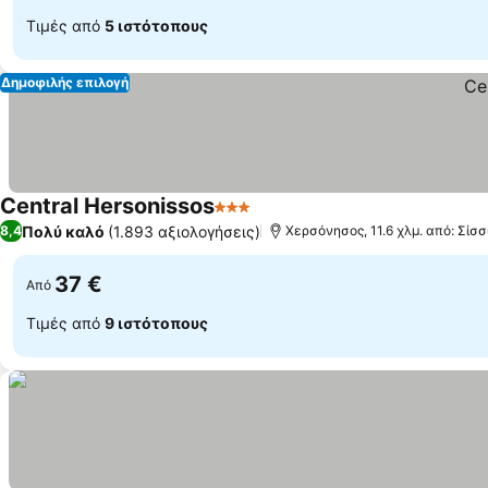
Τιμές από
5 ιστότοπους
Δημοφιλής επιλογή
Central Hersonissos
3 Αστέρια
Πολύ καλό
(1.893 αξιολογήσεις)
8,4
Χερσόνησος, 11.6 χλμ. από: Σίσσ
37 €
Από
Τιμές από
9 ιστότοπους