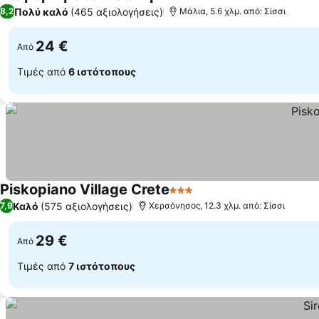
1 Αστέρια
Πολύ καλό
(465 αξιολογήσεις)
8,2
Μάλια, 5.6 χλμ. από: Σίσσι
24 €
Από
Τιμές από
6 ιστότοπους
Piskopiano Village Crete
3 Αστέρια
Καλό
(575 αξιολογήσεις)
7,9
Χερσόνησος, 12.3 χλμ. από: Σίσσι
29 €
Από
Τιμές από
7 ιστότοπους