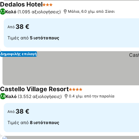
Dedalos Hotel
3 Αστέρια
Καλό
(1.095 αξιολογήσεις)
7,7
Μάλια, 6.0 χλμ. από: Σίσσι
38 €
Από
Τιμές από
5 ιστότοπους
Δημοφιλής επιλογή
Castello Village Resort
4 Αστέρια
Καλό
(3.552 αξιολογήσεις)
7,8
0.4 χλμ. από την παραλία
38 €
Από
Τιμές από
8 ιστότοπους