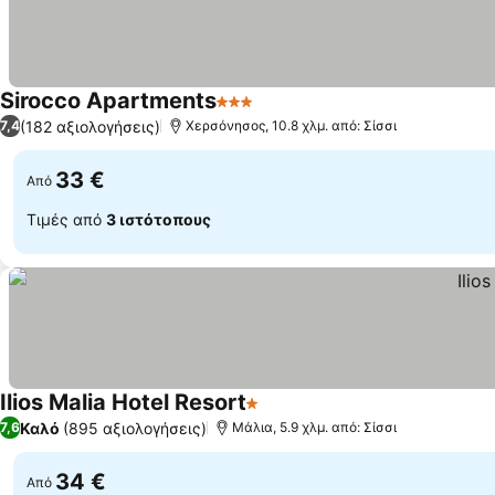
Sirocco Apartments
3 Αστέρια
(182 αξιολογήσεις)
7,4
Χερσόνησος, 10.8 χλμ. από: Σίσσι
33 €
Από
Τιμές από
3 ιστότοπους
Ilios Malia Hotel Resort
1 Αστέρια
Καλό
(895 αξιολογήσεις)
7,6
Μάλια, 5.9 χλμ. από: Σίσσι
34 €
Από