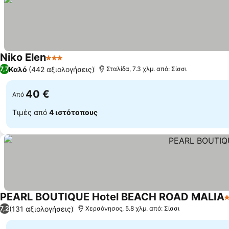
Niko Elen
3 Αστέρια
Καλό
(442 αξιολογήσεις)
7,7
Σταλίδα, 7.3 χλμ. από: Σίσσι
40 €
Από
Τιμές από
4 ιστότοπους
PEARL BOUTIQUE Hotel BEACH ROAD MALIA
4
(131 αξιολογήσεις)
7,2
Χερσόνησος, 5.8 χλμ. από: Σίσσι