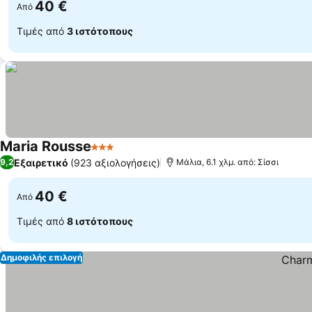
40 €
Από
Τιμές από
3 ιστότοπους
Maria Rousse
3 Αστέρια
Εξαιρετικό
(923 αξιολογήσεις)
9,2
Μάλια, 6.1 χλμ. από: Σίσσι
40 €
Από
Τιμές από
8 ιστότοπους
Δημοφιλής επιλογή